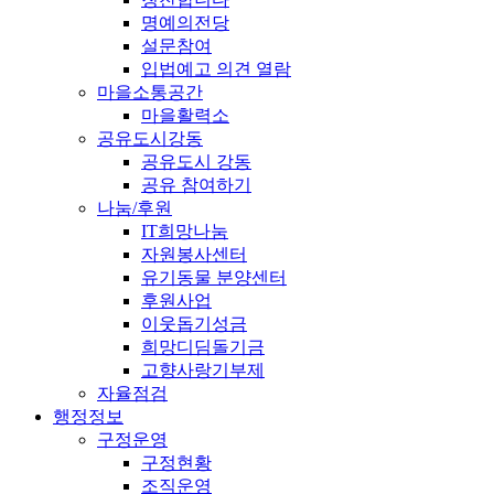
명예의전당
설문참여
입법예고 의견 열람
마을소통공간
마을활력소
공유도시강동
공유도시 강동
공유 참여하기
나눔/후원
IT희망나눔
자원봉사센터
유기동물 분양센터
후원사업
이웃돕기성금
희망디딤돌기금
고향사랑기부제
자율점검
행정정보
구정운영
구정현황
조직운영