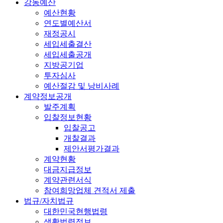
강동예산
예산현황
연도별예산서
재정공시
세입세출결산
세입세출공개
지방공기업
투자심사
예산절감 및 낭비사례
계약정보공개
발주계획
입찰정보현황
입찰공고
개찰결과
제안서평가결과
계약현황
대금지급정보
계약관련서식
참여희망업체 견적서 제출
법규/자치법규
대한민국현행법령
생활법령정보