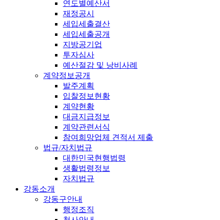
연도별예산서
재정공시
세입세출결산
세입세출공개
지방공기업
투자심사
예산절감 및 낭비사례
계약정보공개
발주계획
입찰정보현황
계약현황
대금지급정보
계약관련서식
참여희망업체 견적서 제출
법규/자치법규
대한민국현행법령
생활법령정보
자치법규
강동소개
강동구안내
행정조직
청사안내