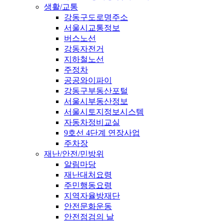
생활/교통
강동구도로명주소
서울시교통정보
버스노선
강동자전거
지하철노선
주정차
공공와이파이
강동구부동산포털
서울시부동산정보
서울시토지정보시스템
자동차정비교실
9호선 4단계 연장사업
주차장
재난/안전/민방위
알림마당
재난대처요령
주민행동요령
지역자율방재단
안전문화운동
안전점검의 날