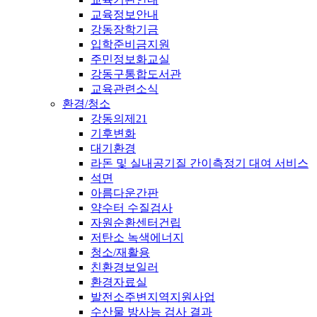
교육정보안내
강동장학기금
입학준비금지원
주민정보화교실
강동구통합도서관
교육관련소식
환경/청소
강동의제21
기후변화
대기환경
라돈 및 실내공기질 간이측정기 대여 서비스
석면
아름다운간판
약수터 수질검사
자원순환센터건립
저탄소 녹색에너지
청소/재활용
친환경보일러
환경자료실
발전소주변지역지원사업
수산물 방사능 검사 결과