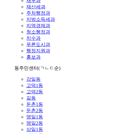
재무과
재산세과
주차행정과
지방소득세과
지역경제과
청소행정과
치수과
푸른도시과
행정지원과
홍보과
동주민센터
(ㄱㄴㄷ순)
강일동
고덕1동
고덕2동
길동
둔촌1동
둔촌2동
명일1동
명일2동
상일1동