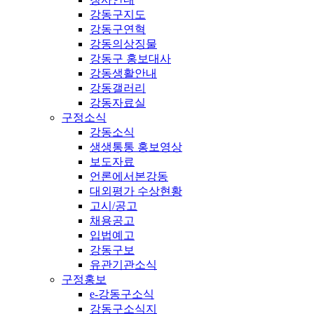
강동구지도
강동구연혁
강동의상징물
강동구 홍보대사
강동생활안내
강동갤러리
강동자료실
구정소식
강동소식
생생통통 홍보영상
보도자료
언론에서본강동
대외평가 수상현황
고시/공고
채용공고
입법예고
강동구보
유관기관소식
구정홍보
e-강동구소식
강동구소식지