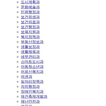
도시계획과
문화예술과
민원행정과
보건위생과
보건의료과
보건행정과
보육지원과
복지정책과
부동산정보과
생활보장과
생활체육과
세무관리과
스마트도시과
아동청소년과
어르신복지과
여권과
일자리정책과
자치행정과
장애인복지과
재건축재개발과
재난안전과