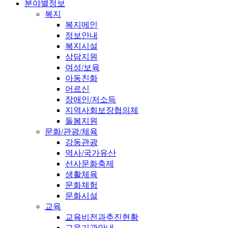
분야별정보
복지
복지메인
정보안내
복지시설
상담지원
여성/보육
아동친화
어르신
장애인/저소득
지역사회보장협의체
돌봄지원
문화/관광/체육
강동관광
역사/국가유산
선사문화축제
생활체육
문화체험
문화시설
교육
교육비전과추진현황
교육기관안내