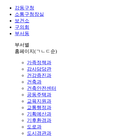
강동구청
소통구청장실
보건소
구의회
부서동
부서별
홈페이지
(ㄱㄴㄷ순)
가족정책과
감사담당관
건강증진과
건축과
건축안전센터
공동주택과
교육지원과
교통행정과
기획예산과
기후환경과
도로과
도시경관과