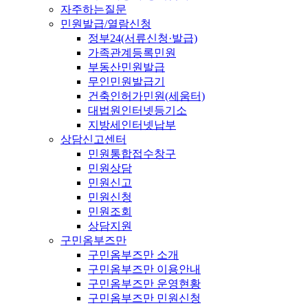
자주하는질문
민원발급/열람신청
정부24(서류신청·발급)
가족관계등록민원
부동산민원발급
무인민원발급기
건축인허가민원(세움터)
대법원인터넷등기소
지방세인터넷납부
상담신고센터
민원통합접수창구
민원상담
민원신고
민원신청
민원조회
상담지원
구민옴부즈만
구민옴부즈만 소개
구민옴부즈만 이용안내
구민옴부즈만 운영현황
구민옴부즈만 민원신청