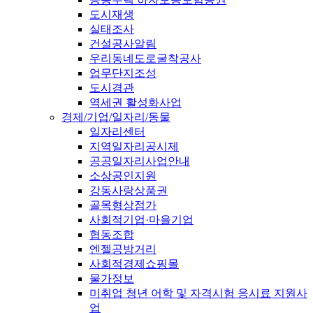
도시재생
실태조사
건설공사알림
우리동네도로굴착공사
업무단지조성
도시경관
역세권 활성화사업
경제/기업/일자리/동물
일자리센터
지역일자리공시제
공공일자리사업안내
소상공인지원
강동사랑상품권
골목형상점가
사회적기업·마을기업
협동조합
엔젤공방거리
사회적경제쇼핑몰
물가정보
미취업 청년 어학 및 자격시험 응시료 지원사
업