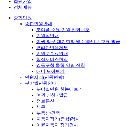
회원가입
전체메뉴
종합민원
종합민원안내
분야별 주요 민원 전화번호
민원실안내
여권 창구 대기현황 및 온라인 번호표 발급
편리한민원제도
민원수수료안내
행정서비스헌장
강동구청 통합 알림 신청
배너 모아보기
민원서식(민원편람)
분야별민원안내
분야별민원 한눈에보기
여권 신청 ∙ 발급
정보통신
세무
부동산/건축
자동차정기(종합)검사
이륜자동차 정기검사