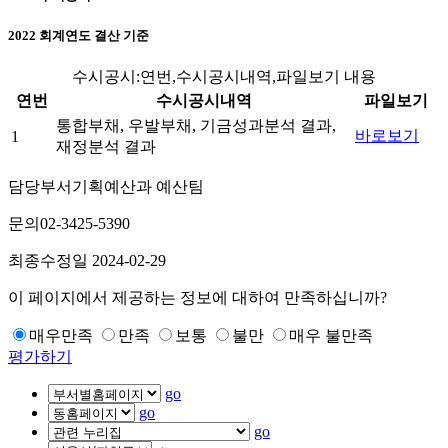
2022 회계연도 결산 기준
수시공시:연번,수시공시내역,파일보기 내용
연번
수시공시내역
파일보기
통합부채, 우발부채, 기금성과분석 결과,
바로보기
1
재정분석 결과
담당부서
기획예산과 예산팀
문의
02-3425-5390
최종수정일
2024-02-29
이 페이지에서 제공하는 정보에 대하여 만족하십니까?
매우만족
만족
보통
불만
매우 불만족
평가하기
go
go
go