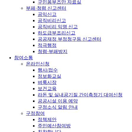
구민옴부즈만 자료실
부패·청렴 신고센터
공익신고
공직비리신고
공직비리 익명 신고
하도급부조리신고
공공재정 부정청구등 신고센터
적극행정
청렴·부패방지
참여소통
온라인신청
행사/접수
정보화교실
벼룩시장
보건교육
라돈 및 실내공기질 간이측정기 대여신청
공공시설 이용 예약
구정소식 알림 안내
구정참여
정책제안
주민예산참여방
칭찬합니다