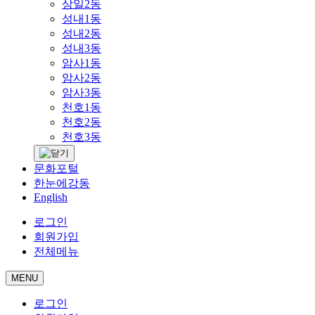
상일2동
성내1동
성내2동
성내3동
암사1동
암사2동
암사3동
천호1동
천호2동
천호3동
문화포털
한눈에강동
English
로그인
회원가입
전체메뉴
MENU
로그인