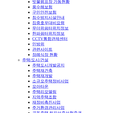
빗물펌프장 가동현황
풍수해보험
구민안전보험
침수방지시설안내
집중호우대비요령
무더위쉼터위치정보
한파쉼터위치정보
CCTV통합관제센터
민방위
관련사이트
장례식장 현황
주택/도시/건설
주택도시개발공지
주택재건축
주택재개발
소규모주택정비사업
모아타운
주택리모델링
지역주택조합
재정비촉진사업
주거환경관리사업
공동주택 하자보증보험증권