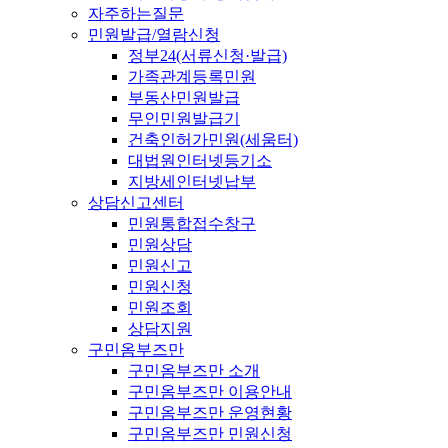
자주하는질문
민원발급/열람신청
정부24(서류신청·발급)
가족관계등록민원
부동산민원발급
무인민원발급기
건축인허가민원(세움터)
대법원인터넷등기소
지방세인터넷납부
상담신고센터
민원통합접수창구
민원상담
민원신고
민원신청
민원조회
상담지원
구민옴부즈만
구민옴부즈만 소개
구민옴부즈만 이용안내
구민옴부즈만 운영현황
구민옴부즈만 민원신청