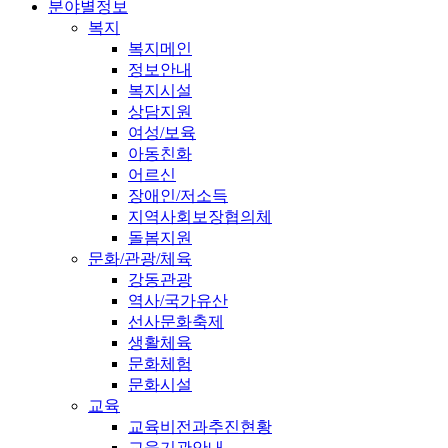
분야별정보
복지
복지메인
정보안내
복지시설
상담지원
여성/보육
아동친화
어르신
장애인/저소득
지역사회보장협의체
돌봄지원
문화/관광/체육
강동관광
역사/국가유산
선사문화축제
생활체육
문화체험
문화시설
교육
교육비전과추진현황
교육기관안내