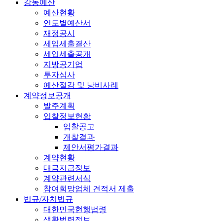
강동예산
예산현황
연도별예산서
재정공시
세입세출결산
세입세출공개
지방공기업
투자심사
예산절감 및 낭비사례
계약정보공개
발주계획
입찰정보현황
입찰공고
개찰결과
제안서평가결과
계약현황
대금지급정보
계약관련서식
참여희망업체 견적서 제출
법규/자치법규
대한민국현행법령
생활법령정보