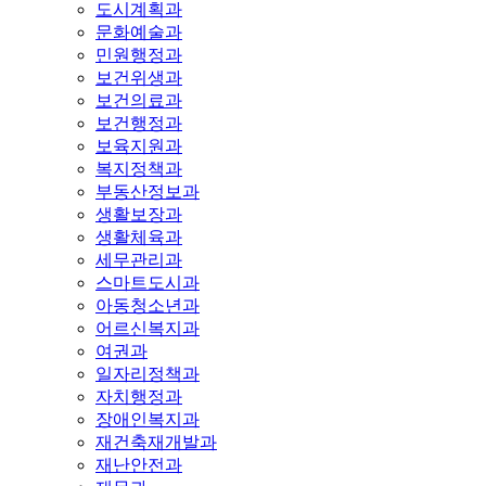
도시계획과
문화예술과
민원행정과
보건위생과
보건의료과
보건행정과
보육지원과
복지정책과
부동산정보과
생활보장과
생활체육과
세무관리과
스마트도시과
아동청소년과
어르신복지과
여권과
일자리정책과
자치행정과
장애인복지과
재건축재개발과
재난안전과