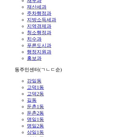
재무과
재산세과
주차행정과
지방소득세과
지역경제과
청소행정과
치수과
푸른도시과
행정지원과
홍보과
동주민센터
(ㄱㄴㄷ순)
강일동
고덕1동
고덕2동
길동
둔촌1동
둔촌2동
명일1동
명일2동
상일1동