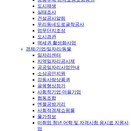
도시재생
실태조사
건설공사알림
우리동네도로굴착공사
업무단지조성
도시경관
역세권 활성화사업
경제/기업/일자리/동물
일자리센터
지역일자리공시제
공공일자리사업안내
소상공인지원
강동사랑상품권
골목형상점가
사회적기업·마을기업
협동조합
엔젤공방거리
사회적경제쇼핑몰
물가정보
미취업 청년 어학 및 자격시험 응시료 지원사
업