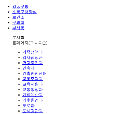
강동구청
소통구청장실
보건소
구의회
부서동
부서별
홈페이지
(ㄱㄴㄷ순)
가족정책과
감사담당관
건강증진과
건축과
건축안전센터
공동주택과
교육지원과
교통행정과
기획예산과
기후환경과
도로과
도시경관과