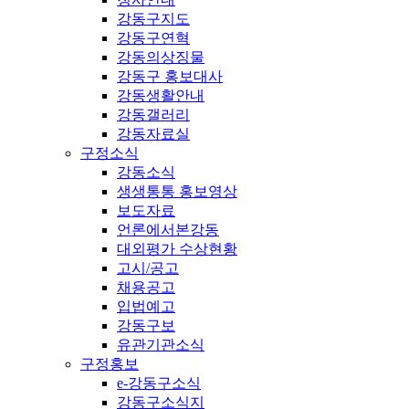
강동구지도
강동구연혁
강동의상징물
강동구 홍보대사
강동생활안내
강동갤러리
강동자료실
구정소식
강동소식
생생통통 홍보영상
보도자료
언론에서본강동
대외평가 수상현황
고시/공고
채용공고
입법예고
강동구보
유관기관소식
구정홍보
e-강동구소식
강동구소식지