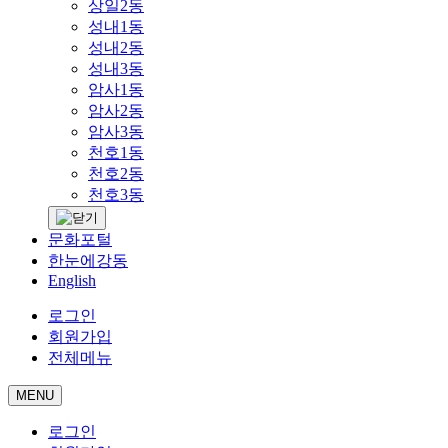
상일2동
성내1동
성내2동
성내3동
암사1동
암사2동
암사3동
천호1동
천호2동
천호3동
문화포털
한눈에강동
English
로그인
회원가입
전체메뉴
MENU
로그인