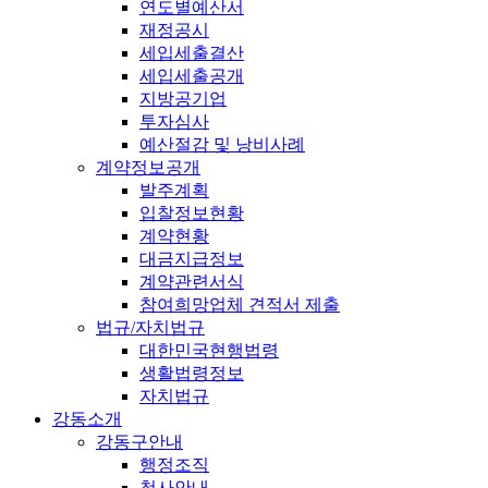
연도별예산서
재정공시
세입세출결산
세입세출공개
지방공기업
투자심사
예산절감 및 낭비사례
계약정보공개
발주계획
입찰정보현황
계약현황
대금지급정보
계약관련서식
참여희망업체 견적서 제출
법규/자치법규
대한민국현행법령
생활법령정보
자치법규
강동소개
강동구안내
행정조직
청사안내