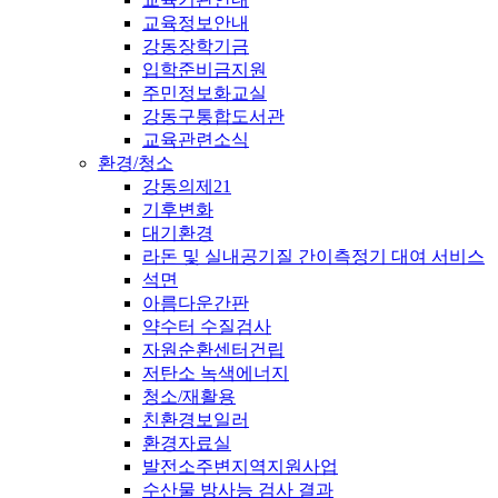
교육정보안내
강동장학기금
입학준비금지원
주민정보화교실
강동구통합도서관
교육관련소식
환경/청소
강동의제21
기후변화
대기환경
라돈 및 실내공기질 간이측정기 대여 서비스
석면
아름다운간판
약수터 수질검사
자원순환센터건립
저탄소 녹색에너지
청소/재활용
친환경보일러
환경자료실
발전소주변지역지원사업
수산물 방사능 검사 결과