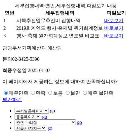
세부집행내역:연번,세부집행내역,파일보기 내용
연번
세부집행내역
파일보기
1
시책추진업무추진비 집행내역
바로보기
2
2019회계연도 행사·축제별 원가회계정보
바로보기
3
행사·축제 원가회계정보 연도별 비교표
바로보기
담당부서
기획예산과 예산팀
문의
02-3425-5390
최종수정일
2025-01-07
이 페이지에서 제공하는 정보에 대하여 만족하십니까?
매우만족
만족
보통
불만
매우 불만족
평가하기
go
go
go
go