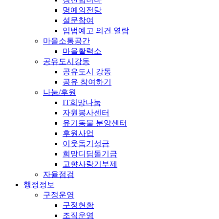
명예의전당
설문참여
입법예고 의견 열람
마을소통공간
마을활력소
공유도시강동
공유도시 강동
공유 참여하기
나눔/후원
IT희망나눔
자원봉사센터
유기동물 분양센터
후원사업
이웃돕기성금
희망디딤돌기금
고향사랑기부제
자율점검
행정정보
구정운영
구정현황
조직운영