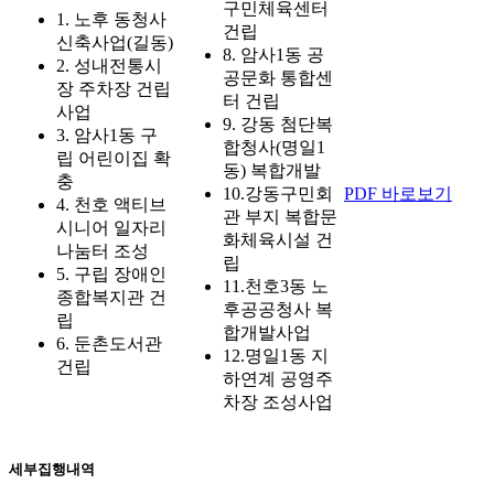
구민체육센터
1.
노후 동청사
건립
신축사업(길동)
8.
암사1동 공
2.
성내전통시
공문화 통합센
장 주차장 건립
터 건립
사업
9.
강동 첨단복
3.
암사1동 구
합청사(명일1
립 어린이집 확
동) 복합개발
충
10.
강동구민회
PDF 바로보기
4.
천호 액티브
관 부지 복합문
시니어 일자리
화체육시설 건
나눔터 조성
립
5.
구립 장애인
11.
천호3동 노
종합복지관 건
후공공청사 복
립
합개발사업
6.
둔촌도서관
12.
명일1동 지
건립
하연계 공영주
차장 조성사업
세부집행내역