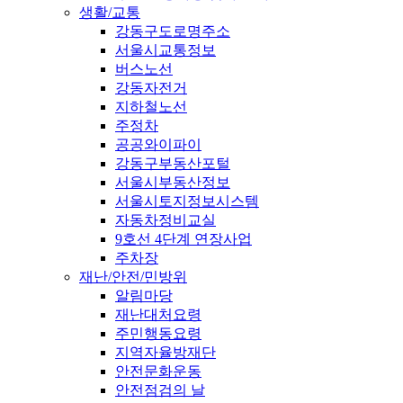
생활/교통
강동구도로명주소
서울시교통정보
버스노선
강동자전거
지하철노선
주정차
공공와이파이
강동구부동산포털
서울시부동산정보
서울시토지정보시스템
자동차정비교실
9호선 4단계 연장사업
주차장
재난/안전/민방위
알림마당
재난대처요령
주민행동요령
지역자율방재단
안전문화운동
안전점검의 날