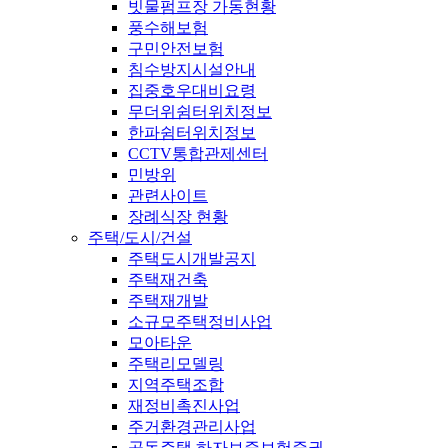
빗물펌프장 가동현황
풍수해보험
구민안전보험
침수방지시설안내
집중호우대비요령
무더위쉼터위치정보
한파쉼터위치정보
CCTV통합관제센터
민방위
관련사이트
장례식장 현황
주택/도시/건설
주택도시개발공지
주택재건축
주택재개발
소규모주택정비사업
모아타운
주택리모델링
지역주택조합
재정비촉진사업
주거환경관리사업
공동주택 하자보증보험증권