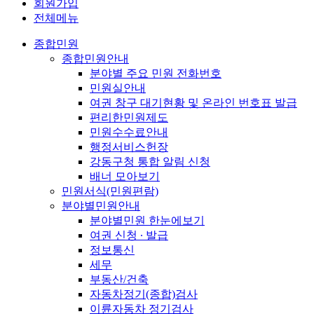
회원가입
전체메뉴
종합민원
종합민원안내
분야별 주요 민원 전화번호
민원실안내
여권 창구 대기현황 및 온라인 번호표 발급
편리한민원제도
민원수수료안내
행정서비스헌장
강동구청 통합 알림 신청
배너 모아보기
민원서식(민원편람)
분야별민원안내
분야별민원 한눈에보기
여권 신청 ∙ 발급
정보통신
세무
부동산/건축
자동차정기(종합)검사
이륜자동차 정기검사