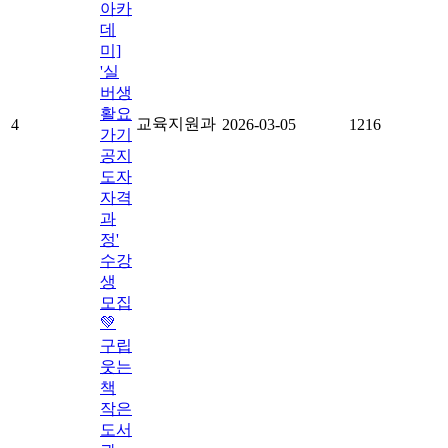
아카
데
미]
'실
버생
활요
교육지원과
4
2026-03-05
1216
가기
공지
도자
자격
과
정'
수강
생
모집
💚
구립
웃는
책
작은
도서