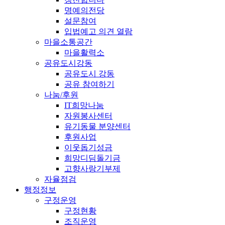
명예의전당
설문참여
입법예고 의견 열람
마을소통공간
마을활력소
공유도시강동
공유도시 강동
공유 참여하기
나눔/후원
IT희망나눔
자원봉사센터
유기동물 분양센터
후원사업
이웃돕기성금
희망디딤돌기금
고향사랑기부제
자율점검
행정정보
구정운영
구정현황
조직운영