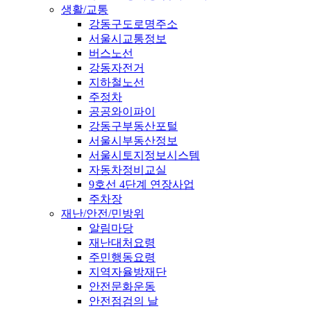
생활/교통
강동구도로명주소
서울시교통정보
버스노선
강동자전거
지하철노선
주정차
공공와이파이
강동구부동산포털
서울시부동산정보
서울시토지정보시스템
자동차정비교실
9호선 4단계 연장사업
주차장
재난/안전/민방위
알림마당
재난대처요령
주민행동요령
지역자율방재단
안전문화운동
안전점검의 날