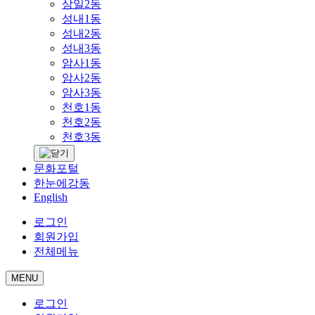
상일2동
성내1동
성내2동
성내3동
암사1동
암사2동
암사3동
천호1동
천호2동
천호3동
문화포털
한눈에강동
English
로그인
회원가입
전체메뉴
MENU
로그인