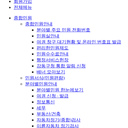
회원가입
전체메뉴
종합민원
종합민원안내
분야별 주요 민원 전화번호
민원실안내
여권 창구 대기현황 및 온라인 번호표 발급
편리한민원제도
민원수수료안내
행정서비스헌장
강동구청 통합 알림 신청
배너 모아보기
민원서식(민원편람)
분야별민원안내
분야별민원 한눈에보기
여권 신청 ∙ 발급
정보통신
세무
부동산/건축
자동차정기(종합)검사
이륜자동차 정기검사