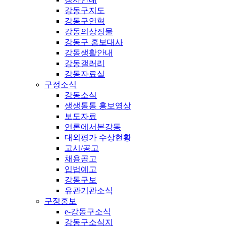
강동구지도
강동구연혁
강동의상징물
강동구 홍보대사
강동생활안내
강동갤러리
강동자료실
구정소식
강동소식
생생통통 홍보영상
보도자료
언론에서본강동
대외평가 수상현황
고시/공고
채용공고
입법예고
강동구보
유관기관소식
구정홍보
e-강동구소식
강동구소식지