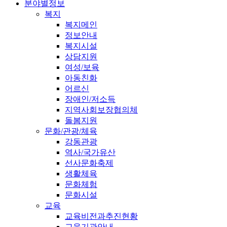
분야별정보
복지
복지메인
정보안내
복지시설
상담지원
여성/보육
아동친화
어르신
장애인/저소득
지역사회보장협의체
돌봄지원
문화/관광/체육
강동관광
역사/국가유산
선사문화축제
생활체육
문화체험
문화시설
교육
교육비전과추진현황
교육기관안내