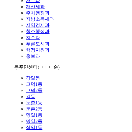
재무과
재산세과
주차행정과
지방소득세과
지역경제과
청소행정과
치수과
푸른도시과
행정지원과
홍보과
동주민센터
(ㄱㄴㄷ순)
강일동
고덕1동
고덕2동
길동
둔촌1동
둔촌2동
명일1동
명일2동
상일1동