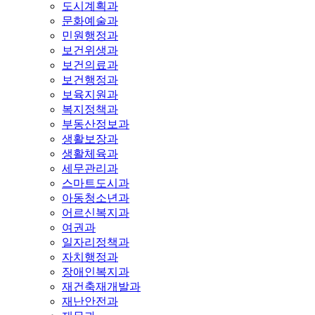
도시계획과
문화예술과
민원행정과
보건위생과
보건의료과
보건행정과
보육지원과
복지정책과
부동산정보과
생활보장과
생활체육과
세무관리과
스마트도시과
아동청소년과
어르신복지과
여권과
일자리정책과
자치행정과
장애인복지과
재건축재개발과
재난안전과