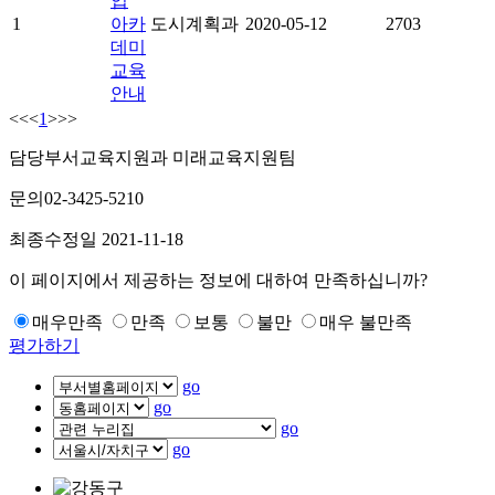
업
1
아카
도시계획과
2020-05-12
2703
데미
교육
안내
<<
<
1
>
>>
담당부서
교육지원과 미래교육지원팀
문의
02-3425-5210
최종수정일
2021-11-18
이 페이지에서 제공하는 정보에 대하여 만족하십니까?
매우만족
만족
보통
불만
매우 불만족
평가하기
go
go
go
go