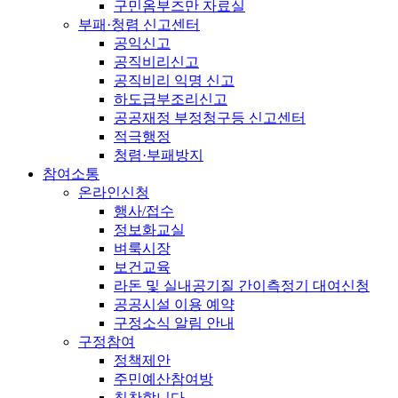
구민옴부즈만 자료실
부패·청렴 신고센터
공익신고
공직비리신고
공직비리 익명 신고
하도급부조리신고
공공재정 부정청구등 신고센터
적극행정
청렴·부패방지
참여소통
온라인신청
행사/접수
정보화교실
벼룩시장
보건교육
라돈 및 실내공기질 간이측정기 대여신청
공공시설 이용 예약
구정소식 알림 안내
구정참여
정책제안
주민예산참여방
칭찬합니다