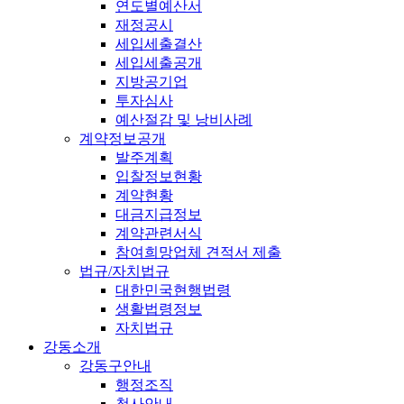
연도별예산서
재정공시
세입세출결산
세입세출공개
지방공기업
투자심사
예산절감 및 낭비사례
계약정보공개
발주계획
입찰정보현황
계약현황
대금지급정보
계약관련서식
참여희망업체 견적서 제출
법규/자치법규
대한민국현행법령
생활법령정보
자치법규
강동소개
강동구안내
행정조직
청사안내