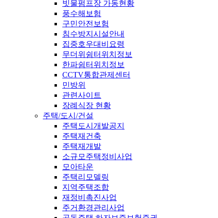
빗물펌프장 가동현황
풍수해보험
구민안전보험
침수방지시설안내
집중호우대비요령
무더위쉼터위치정보
한파쉼터위치정보
CCTV통합관제센터
민방위
관련사이트
장례식장 현황
주택/도시/건설
주택도시개발공지
주택재건축
주택재개발
소규모주택정비사업
모아타운
주택리모델링
지역주택조합
재정비촉진사업
주거환경관리사업
공동주택 하자보증보험증권