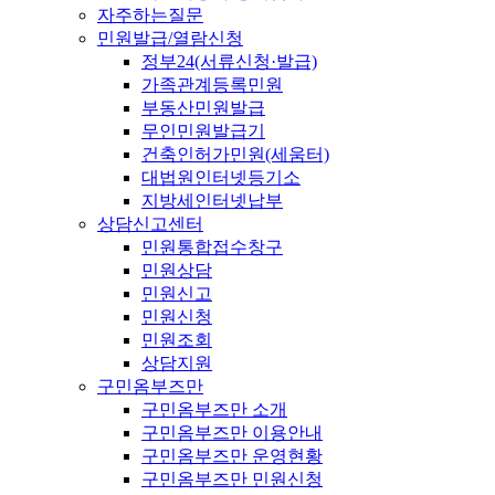
자주하는질문
민원발급/열람신청
정부24(서류신청·발급)
가족관계등록민원
부동산민원발급
무인민원발급기
건축인허가민원(세움터)
대법원인터넷등기소
지방세인터넷납부
상담신고센터
민원통합접수창구
민원상담
민원신고
민원신청
민원조회
상담지원
구민옴부즈만
구민옴부즈만 소개
구민옴부즈만 이용안내
구민옴부즈만 운영현황
구민옴부즈만 민원신청