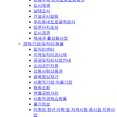
도시재생
실태조사
건설공사알림
우리동네도로굴착공사
업무단지조성
도시경관
역세권 활성화사업
경제/기업/일자리/동물
일자리센터
지역일자리공시제
공공일자리사업안내
소상공인지원
강동사랑상품권
골목형상점가
사회적기업·마을기업
협동조합
엔젤공방거리
사회적경제쇼핑몰
물가정보
미취업 청년 어학 및 자격시험 응시료 지원사
업