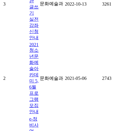
관
문화예술과
3
2022-10-13
3261
글쓰
기
실전
강좌
신청
안내
2021
청소
년문
화예
술아
카데
2
문화예술과
2021-05-06
2743
미 5,
6월
프로
그램
모집
안내
e-정
비사