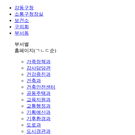
강동구청
소통구청장실
보건소
구의회
부서동
부서별
홈페이지
(ㄱㄴㄷ순)
가족정책과
감사담당관
건강증진과
건축과
건축안전센터
공동주택과
교육지원과
교통행정과
기획예산과
기후환경과
도로과
도시경관과