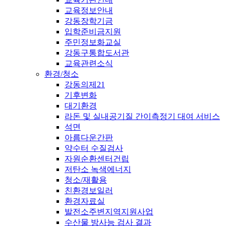
교육정보안내
강동장학기금
입학준비금지원
주민정보화교실
강동구통합도서관
교육관련소식
환경/청소
강동의제21
기후변화
대기환경
라돈 및 실내공기질 간이측정기 대여 서비스
석면
아름다운간판
약수터 수질검사
자원순환센터건립
저탄소 녹색에너지
청소/재활용
친환경보일러
환경자료실
발전소주변지역지원사업
수산물 방사능 검사 결과