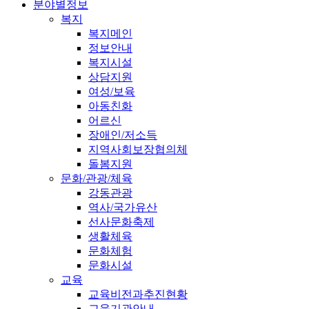
분야별정보
복지
복지메인
정보안내
복지시설
상담지원
여성/보육
아동친화
어르신
장애인/저소득
지역사회보장협의체
돌봄지원
문화/관광/체육
강동관광
역사/국가유산
선사문화축제
생활체육
문화체험
문화시설
교육
교육비전과추진현황
교육기관안내