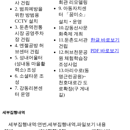
회관 리모델링
사 건립
9.
아동자치센
2.
범죄예방을
터 「꿈미소」
위한 방범용
CCTV 설치
설치‧운영
3.
둔촌역전통
10.
강동선사문
시장 공영주차
화축제 개최
장 건립
11.
둔촌도서관
한글 바로보기
4.
엔젤공방 허
건립
PDF 바로보기
브센터 건립
12.
허브천문공
5.
성내어울터
원 체험학습장
(성내동 마을활
조성사업
력소) 조성
13.
아리수로(동
6.
소셜타운 조
명근린공원)~
성
천호대로간 도
7.
강동리본센
로확장(구 게내
터 운영
길)
세부집행내역
세부집행내역:연번,세부집행내역,파일보기 내용