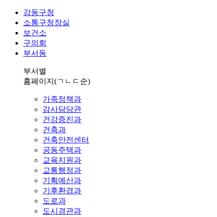
강동구청
소통구청장실
보건소
구의회
부서동
부서별
홈페이지
(ㄱㄴㄷ순)
가족정책과
감사담당관
건강증진과
건축과
건축안전센터
공동주택과
교육지원과
교통행정과
기획예산과
기후환경과
도로과
도시경관과