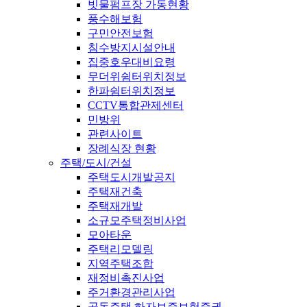
빗물펌프장 가동현황
풍수해보험
구민안전보험
침수방지시설안내
집중호우대비요령
무더위쉼터위치정보
한파쉼터위치정보
CCTV통합관제센터
민방위
관련사이트
장례식장 현황
주택/도시/건설
주택도시개발공지
주택재건축
주택재개발
소규모주택정비사업
모아타운
주택리모델링
지역주택조합
재정비촉진사업
주거환경관리사업
공동주택 하자보증보험증권