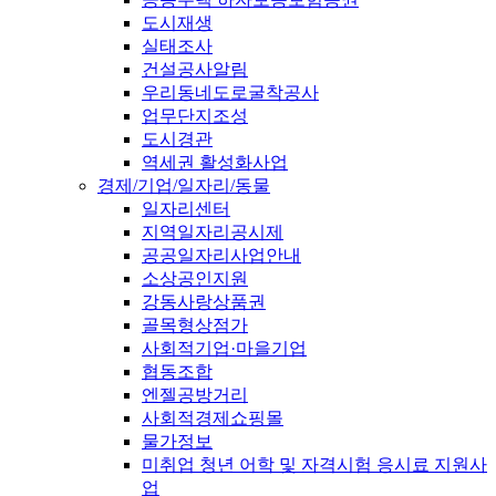
도시재생
실태조사
건설공사알림
우리동네도로굴착공사
업무단지조성
도시경관
역세권 활성화사업
경제/기업/일자리/동물
일자리센터
지역일자리공시제
공공일자리사업안내
소상공인지원
강동사랑상품권
골목형상점가
사회적기업·마을기업
협동조합
엔젤공방거리
사회적경제쇼핑몰
물가정보
미취업 청년 어학 및 자격시험 응시료 지원사
업