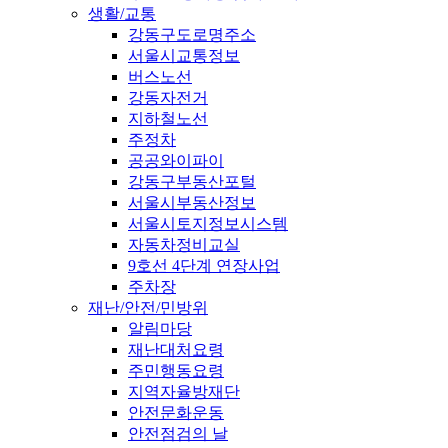
생활/교통
강동구도로명주소
서울시교통정보
버스노선
강동자전거
지하철노선
주정차
공공와이파이
강동구부동산포털
서울시부동산정보
서울시토지정보시스템
자동차정비교실
9호선 4단계 연장사업
주차장
재난/안전/민방위
알림마당
재난대처요령
주민행동요령
지역자율방재단
안전문화운동
안전점검의 날