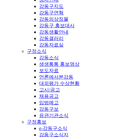
강동구지도
강동구연혁
강동의상징물
강동구 홍보대사
강동생활안내
강동갤러리
강동자료실
구정소식
강동소식
생생통통 홍보영상
보도자료
언론에서본강동
대외평가 수상현황
고시/공고
채용공고
입법예고
강동구보
유관기관소식
구정홍보
e-강동구소식
강동구소식지