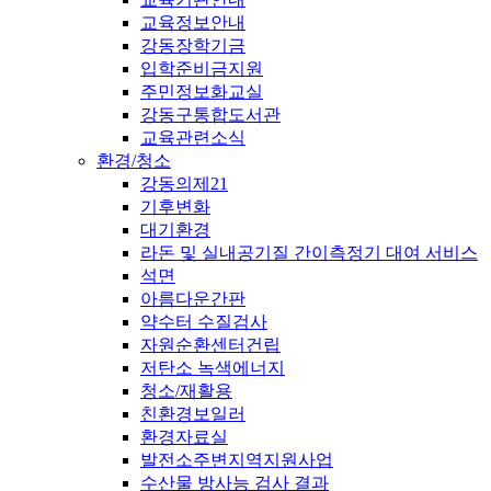
교육정보안내
강동장학기금
입학준비금지원
주민정보화교실
강동구통합도서관
교육관련소식
환경/청소
강동의제21
기후변화
대기환경
라돈 및 실내공기질 간이측정기 대여 서비스
석면
아름다운간판
약수터 수질검사
자원순환센터건립
저탄소 녹색에너지
청소/재활용
친환경보일러
환경자료실
발전소주변지역지원사업
수산물 방사능 검사 결과