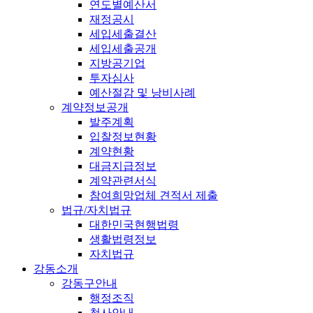
연도별예산서
재정공시
세입세출결산
세입세출공개
지방공기업
투자심사
예산절감 및 낭비사례
계약정보공개
발주계획
입찰정보현황
계약현황
대금지급정보
계약관련서식
참여희망업체 견적서 제출
법규/자치법규
대한민국현행법령
생활법령정보
자치법규
강동소개
강동구안내
행정조직
청사안내