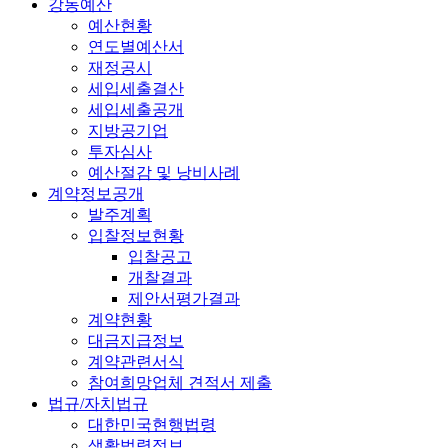
강동예산
예산현황
연도별예산서
재정공시
세입세출결산
세입세출공개
지방공기업
투자심사
예산절감 및 낭비사례
계약정보공개
발주계획
입찰정보현황
입찰공고
개찰결과
제안서평가결과
계약현황
대금지급정보
계약관련서식
참여희망업체 견적서 제출
법규/자치법규
대한민국현행법령
생활법령정보