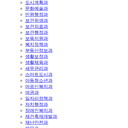
도시계획과
문화예술과
민원행정과
보건위생과
보건의료과
보건행정과
보육지원과
복지정책과
부동산정보과
생활보장과
생활체육과
세무관리과
스마트도시과
아동청소년과
어르신복지과
여권과
일자리정책과
자치행정과
장애인복지과
재건축재개발과
재난안전과