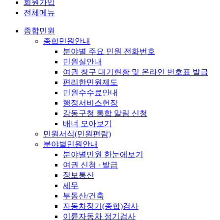
회원가입
전체메뉴
종합민원
종합민원안내
분야별 주요 민원 전화번호
민원실안내
여권 창구 대기현황 및 온라인 번호표 발급
편리한민원제도
민원수수료안내
행정서비스헌장
강동구청 통합 알림 신청
배너 모아보기
민원서식(민원편람)
분야별민원안내
분야별민원 한눈에보기
여권 신청 ∙ 발급
정보통신
세무
부동산/건축
자동차정기(종합)검사
이륜자동차 정기검사