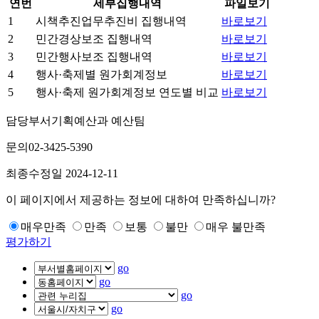
연번
세부집행내역
파일보기
1
시책추진업무추진비 집행내역
바로보기
2
민간경상보조 집행내역
바로보기
3
민간행사보조 집행내역
바로보기
4
행사·축제별 원가회계정보
바로보기
5
행사·축제 원가회계정보 연도별 비교
바로보기
담당부서
기획예산과 예산팀
문의
02-3425-5390
최종수정일
2024-12-11
이 페이지에서 제공하는 정보에 대하여 만족하십니까?
매우만족
만족
보통
불만
매우 불만족
평가하기
go
go
go
go