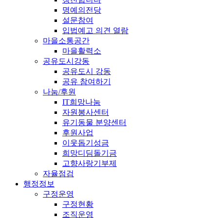
명예의전당
설문참여
입법예고 의견 열람
마을소통공간
마을활력소
공유도시강동
공유도시 강동
공유 참여하기
나눔/후원
IT희망나눔
자원봉사센터
유기동물 분양센터
후원사업
이웃돕기성금
희망디딤돌기금
고향사랑기부제
자율점검
행정정보
구정운영
구정현황
조직운영