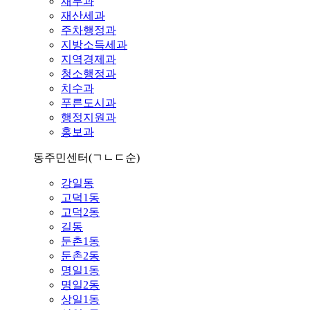
재무과
재산세과
주차행정과
지방소득세과
지역경제과
청소행정과
치수과
푸른도시과
행정지원과
홍보과
동주민센터
(ㄱㄴㄷ순)
강일동
고덕1동
고덕2동
길동
둔촌1동
둔촌2동
명일1동
명일2동
상일1동