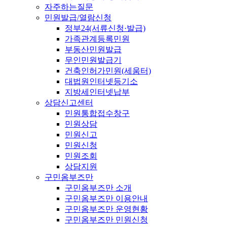
자주하는질문
민원발급/열람신청
정부24(서류신청·발급)
가족관계등록민원
부동산민원발급
무인민원발급기
건축인허가민원(세움터)
대법원인터넷등기소
지방세인터넷납부
상담신고센터
민원통합접수창구
민원상담
민원신고
민원신청
민원조회
상담지원
구민옴부즈만
구민옴부즈만 소개
구민옴부즈만 이용안내
구민옴부즈만 운영현황
구민옴부즈만 민원신청