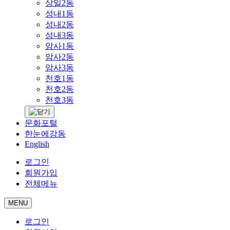
상일2동
성내1동
성내2동
성내3동
암사1동
암사2동
암사3동
천호1동
천호2동
천호3동
문화포털
한눈에강동
English
로그인
회원가입
전체메뉴
MENU
로그인