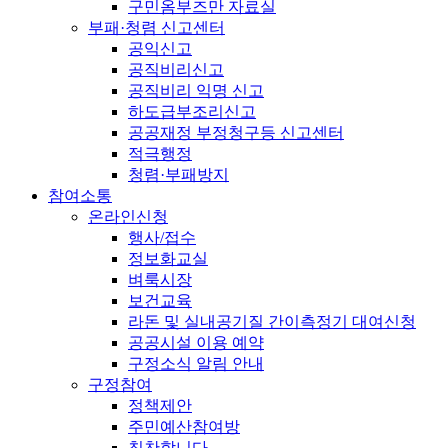
구민옴부즈만 자료실
부패·청렴 신고센터
공익신고
공직비리신고
공직비리 익명 신고
하도급부조리신고
공공재정 부정청구등 신고센터
적극행정
청렴·부패방지
참여소통
온라인신청
행사/접수
정보화교실
벼룩시장
보건교육
라돈 및 실내공기질 간이측정기 대여신청
공공시설 이용 예약
구정소식 알림 안내
구정참여
정책제안
주민예산참여방
칭찬합니다