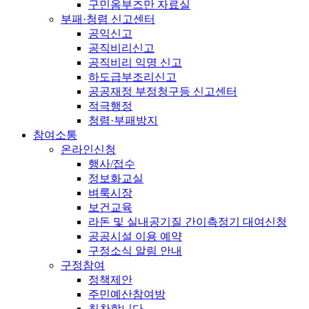
구민옴부즈만 자료실
부패·청렴 신고센터
공익신고
공직비리신고
공직비리 익명 신고
하도급부조리신고
공공재정 부정청구등 신고센터
적극행정
청렴·부패방지
참여소통
온라인신청
행사/접수
정보화교실
벼룩시장
보건교육
라돈 및 실내공기질 간이측정기 대여신청
공공시설 이용 예약
구정소식 알림 안내
구정참여
정책제안
주민예산참여방
칭찬합니다