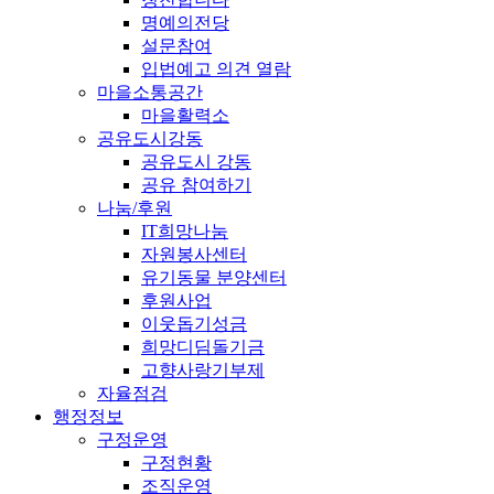
명예의전당
설문참여
입법예고 의견 열람
마을소통공간
마을활력소
공유도시강동
공유도시 강동
공유 참여하기
나눔/후원
IT희망나눔
자원봉사센터
유기동물 분양센터
후원사업
이웃돕기성금
희망디딤돌기금
고향사랑기부제
자율점검
행정정보
구정운영
구정현황
조직운영