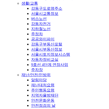
생활/교통
강동구도로명주소
서울시교통정보
버스노선
강동자전거
지하철노선
주정차
공공와이파이
강동구부동산포털
서울시부동산정보
서울시토지정보시스템
자동차정비교실
9호선 4단계 연장사업
주차장
재난/안전/민방위
알림마당
재난대처요령
주민행동요령
지역자율방재단
안전문화운동
안전점검의 날