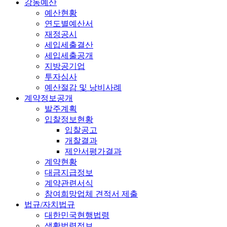
강동예산
예산현황
연도별예산서
재정공시
세입세출결산
세입세출공개
지방공기업
투자심사
예산절감 및 낭비사례
계약정보공개
발주계획
입찰정보현황
입찰공고
개찰결과
제안서평가결과
계약현황
대금지급정보
계약관련서식
참여희망업체 견적서 제출
법규/자치법규
대한민국현행법령
생활법령정보