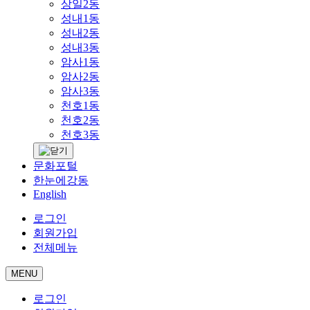
상일2동
성내1동
성내2동
성내3동
암사1동
암사2동
암사3동
천호1동
천호2동
천호3동
문화포털
한눈에강동
English
로그인
회원가입
전체메뉴
MENU
로그인