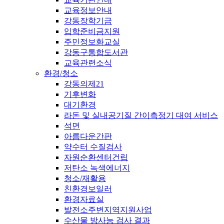
교육정보안내
강동장학기금
입학준비금지원
주민정보화교실
강동구통합도서관
교육관련소식
환경/청소
강동의제21
기후변화
대기환경
라돈 및 실내공기질 간이측정기 대여 서비스
석면
아름다운간판
약수터 수질검사
자원순환센터건립
저탄소 녹색에너지
청소/재활용
친환경보일러
환경자료실
발전소주변지역지원사업
수산물 방사능 검사 결과