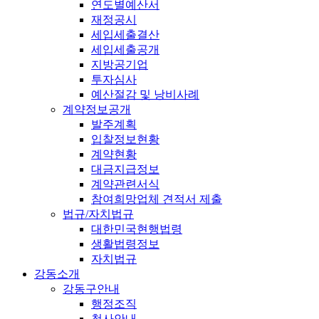
연도별예산서
재정공시
세입세출결산
세입세출공개
지방공기업
투자심사
예산절감 및 낭비사례
계약정보공개
발주계획
입찰정보현황
계약현황
대금지급정보
계약관련서식
참여희망업체 견적서 제출
법규/자치법규
대한민국현행법령
생활법령정보
자치법규
강동소개
강동구안내
행정조직
청사안내