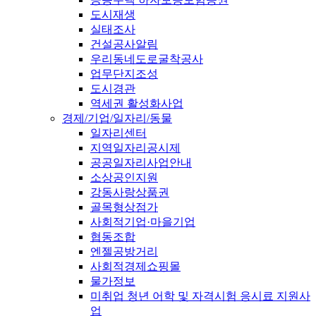
도시재생
실태조사
건설공사알림
우리동네도로굴착공사
업무단지조성
도시경관
역세권 활성화사업
경제/기업/일자리/동물
일자리센터
지역일자리공시제
공공일자리사업안내
소상공인지원
강동사랑상품권
골목형상점가
사회적기업·마을기업
협동조합
엔젤공방거리
사회적경제쇼핑몰
물가정보
미취업 청년 어학 및 자격시험 응시료 지원사
업