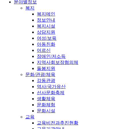
분야별정보
복지
복지메인
정보안내
복지시설
상담지원
여성/보육
아동친화
어르신
장애인/저소득
지역사회보장협의체
돌봄지원
문화/관광/체육
강동관광
역사/국가유산
선사문화축제
생활체육
문화체험
문화시설
교육
교육비전과추진현황
교육기관안내