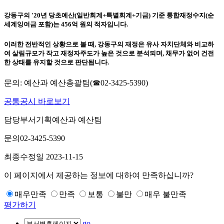
강동구의 ′20년 당초예산(일반회계+특별회계+기금) 기준 통합재정수지(순
세계잉여금 포함)는 456억 원의 적자입니다.
이러한 전반적인 상황으로 볼 때, 강동구의 재정은 유사 자치단체와 비교하
여 살림규모가 작고 재정자주도가 높은 것으로 분석되며, 채무가 없어 건전
한 상태를 유지할 것으로 판단됩니다.
문의: 예산과 예산총괄팀(☎02-3425-5390)
공통공시 바로보기
담당부서
기획예산과 예산팀
문의
02-3425-5390
최종수정일
2023-11-15
이 페이지에서 제공하는 정보에 대하여 만족하십니까?
매우만족
만족
보통
불만
매우 불만족
평가하기
go