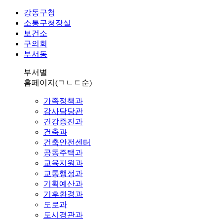
강동구청
소통구청장실
보건소
구의회
부서동
부서별
홈페이지
(ㄱㄴㄷ순)
가족정책과
감사담당관
건강증진과
건축과
건축안전센터
공동주택과
교육지원과
교통행정과
기획예산과
기후환경과
도로과
도시경관과