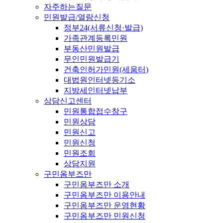
자주하는질문
민원발급/열람신청
정부24(서류신청·발급)
가족관계등록민원
부동산민원발급
무인민원발급기
건축인허가민원(세움터)
대법원인터넷등기소
지방세인터넷납부
상담신고센터
민원통합접수창구
민원상담
민원신고
민원신청
민원조회
상담지원
구민옴부즈만
구민옴부즈만 소개
구민옴부즈만 이용안내
구민옴부즈만 운영현황
구민옴부즈만 민원신청