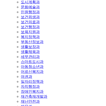
도시계획과
문화예술과
민원행정과
보건위생과
보건의료과
보건행정과
보육지원과
복지정책과
부동산정보과
생활보장과
생활체육과
세무관리과
스마트도시과
아동청소년과
어르신복지과
여권과
일자리정책과
자치행정과
장애인복지과
재건축재개발과
재난안전과