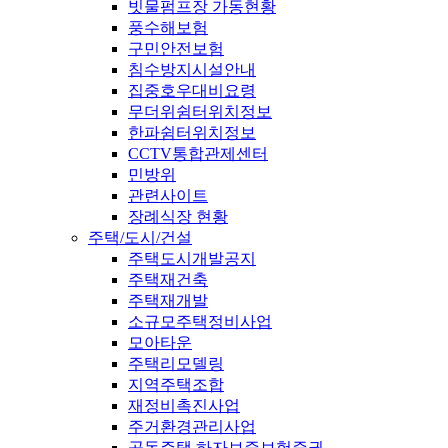
빗물펌프장 가동현황
풍수해보험
구민안전보험
침수방지시설안내
집중호우대비요령
무더위쉼터위치정보
한파쉼터위치정보
CCTV통합관제센터
민방위
관련사이트
장례식장 현황
주택/도시/건설
주택도시개발공지
주택재건축
주택재개발
소규모주택정비사업
모아타운
주택리모델링
지역주택조합
재정비촉진사업
주거환경관리사업
공동주택 하자보증보험증권