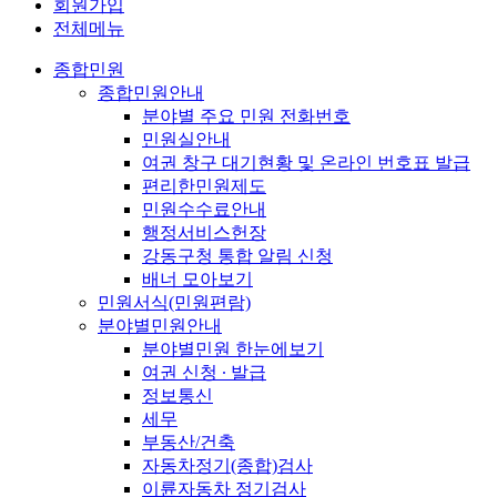
회원가입
전체메뉴
종합민원
종합민원안내
분야별 주요 민원 전화번호
민원실안내
여권 창구 대기현황 및 온라인 번호표 발급
편리한민원제도
민원수수료안내
행정서비스헌장
강동구청 통합 알림 신청
배너 모아보기
민원서식(민원편람)
분야별민원안내
분야별민원 한눈에보기
여권 신청 ∙ 발급
정보통신
세무
부동산/건축
자동차정기(종합)검사
이륜자동차 정기검사