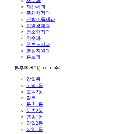
재무과
재산세과
주차행정과
지방소득세과
지역경제과
청소행정과
치수과
푸른도시과
행정지원과
홍보과
동주민센터
(ㄱㄴㄷ순)
강일동
고덕1동
고덕2동
길동
둔촌1동
둔촌2동
명일1동
명일2동
상일1동