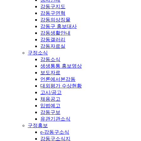
강동구지도
강동구연혁
강동의상징물
강동구 홍보대사
강동생활안내
강동갤러리
강동자료실
구정소식
강동소식
생생통통 홍보영상
보도자료
언론에서본강동
대외평가 수상현황
고시/공고
채용공고
입법예고
강동구보
유관기관소식
구정홍보
e-강동구소식
강동구소식지