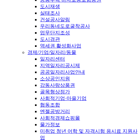
도시재생
실태조사
건설공사알림
우리동네도로굴착공사
업무단지조성
도시경관
역세권 활성화사업
경제/기업/일자리/동물
일자리센터
지역일자리공시제
공공일자리사업안내
소상공인지원
강동사랑상품권
골목형상점가
사회적기업·마을기업
협동조합
엔젤공방거리
사회적경제쇼핑몰
물가정보
미취업 청년 어학 및 자격시험 응시료 지원사
업