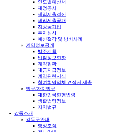
연도별예산서
재정공시
세입세출결산
세입세출공개
지방공기업
투자심사
예산절감 및 낭비사례
계약정보공개
발주계획
입찰정보현황
계약현황
대금지급정보
계약관련서식
참여희망업체 견적서 제출
법규/자치법규
대한민국현행법령
생활법령정보
자치법규
강동소개
강동구안내
행정조직
청사안내