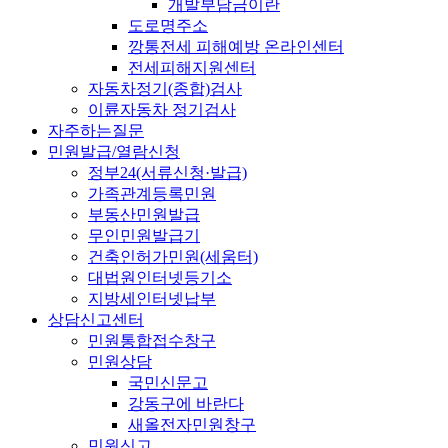
개발부담금이란
도로명주소
깡통전세 피해예방 온라인센터
전세피해지원센터
자동차정기(종합)검사
이륜자동차 정기검사
자주하는질문
민원발급/열람신청
정부24(서류신청·발급)
가족관계등록민원
부동산민원발급
무인민원발급기
건축인허가민원(세움터)
대법원인터넷등기소
지방세인터넷납부
상담신고센터
민원통합접수창구
민원상담
국민신문고
강동구에 바란다
새올전자민원창구
민원신고