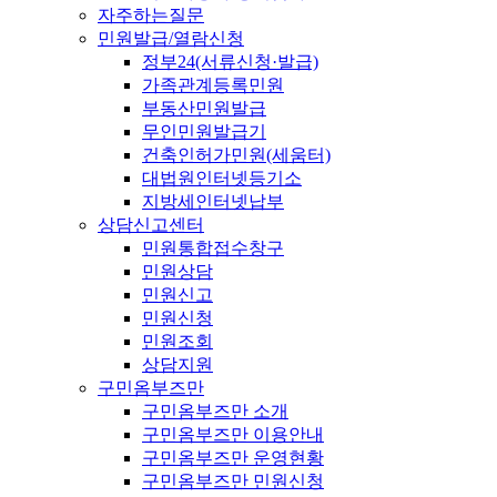
자주하는질문
민원발급/열람신청
정부24(서류신청·발급)
가족관계등록민원
부동산민원발급
무인민원발급기
건축인허가민원(세움터)
대법원인터넷등기소
지방세인터넷납부
상담신고센터
민원통합접수창구
민원상담
민원신고
민원신청
민원조회
상담지원
구민옴부즈만
구민옴부즈만 소개
구민옴부즈만 이용안내
구민옴부즈만 운영현황
구민옴부즈만 민원신청