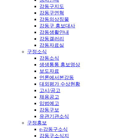
강동구지도
강동구연혁
강동의상징물
강동구 홍보대사
강동생활안내
강동갤러리
강동자료실
구정소식
강동소식
생생통통 홍보영상
보도자료
언론에서본강동
대외평가 수상현황
고시/공고
채용공고
입법예고
강동구보
유관기관소식
구정홍보
e-강동구소식
강동구소식지