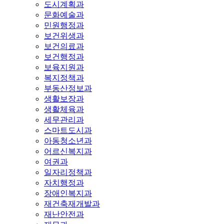
도시계획과
문화예술과
민원행정과
보건위생과
보건의료과
보건행정과
보육지원과
복지정책과
부동산정보과
생활보장과
생활체육과
세무관리과
스마트도시과
아동청소년과
어르신복지과
여권과
일자리정책과
자치행정과
장애인복지과
재건축재개발과
재난안전과