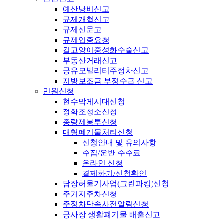
예산낭비신고
규제개혁신고
규제신문고
규제입증요청
길고양이중성화수술신고
부동산거래신고
공유모빌리티주정차신고
지방보조금 부정수급 신고
민원신청
현수막게시대신청
정화조청소신청
종량제봉투신청
대형폐기물처리신청
신청안내 및 유의사항
수집/운반 수수료
온라인 신청
결제하기/신청확인
담장허물기사업(그린파킹)신청
주거지주차신청
주정차단속사전알림신청
공사장 생활폐기물 배출신고