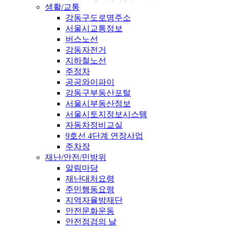
생활/교통
강동구도로명주소
서울시교통정보
버스노선
강동자전거
지하철노선
주정차
공공와이파이
강동구부동산포털
서울시부동산정보
서울시토지정보시스템
자동차정비교실
9호선 4단계 연장사업
주차장
재난/안전/민방위
알림마당
재난대처요령
주민행동요령
지역자율방재단
안전문화운동
안전점검의 날