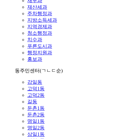
재무과
재산세과
주차행정과
지방소득세과
지역경제과
청소행정과
치수과
푸른도시과
행정지원과
홍보과
동주민센터
(ㄱㄴㄷ순)
강일동
고덕1동
고덕2동
길동
둔촌1동
둔촌2동
명일1동
명일2동
상일1동