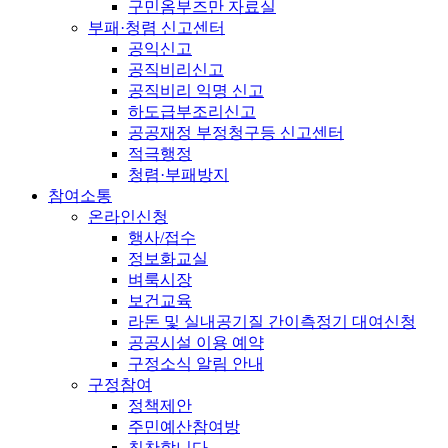
구민옴부즈만 자료실
부패·청렴 신고센터
공익신고
공직비리신고
공직비리 익명 신고
하도급부조리신고
공공재정 부정청구등 신고센터
적극행정
청렴·부패방지
참여소통
온라인신청
행사/접수
정보화교실
벼룩시장
보건교육
라돈 및 실내공기질 간이측정기 대여신청
공공시설 이용 예약
구정소식 알림 안내
구정참여
정책제안
주민예산참여방
칭찬합니다