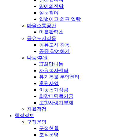
명예의전당
설문참여
입법예고 의견 열람
마을소통공간
마을활력소
공유도시강동
공유도시 강동
공유 참여하기
나눔/후원
IT희망나눔
자원봉사센터
유기동물 분양센터
후원사업
이웃돕기성금
희망디딤돌기금
고향사랑기부제
자율점검
행정정보
구정운영
구정현황
조직운영