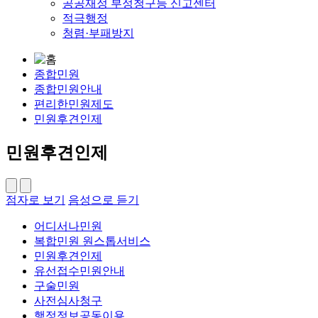
공공재정 부정청구등 신고센터
적극행정
청렴·부패방지
종합민원
종합민원안내
편리한민원제도
민원후견인제
민원후견인제
점자로 보기
음성으로 듣기
어디서나민원
복합민원 원스톱서비스
민원후견인제
유선접수민원안내
구술민원
사전심사청구
행정정보공동이용