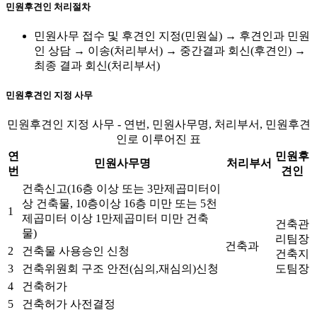
민원후견인 처리절차
민원사무 접수 및 후견인 지정(민원실) → 후견인과 민원
인 상담 → 이송(처리부서) → 중간결과 회신(후견인) →
최종 결과 회신(처리부서)
민원후견인 지정 사무
민원후견인 지정 사무 - 연번, 민원사무명, 처리부서, 민원후견
인로 이루어진 표
연
민원후
민원사무명
처리부서
번
견인
건축신고(16층 이상 또는 3만제곱미터이
상 건축물, 10층이상 16층 미만 또는 5천
1
제곱미터 이상 1만제곱미터 미만 건축
건축관
물)
리팀장
건축과
2
건축물 사용승인 신청
건축지
3
건축위원회 구조 안전(심의,재심의)신청
도팀장
4
건축허가
5
건축허가 사전결정