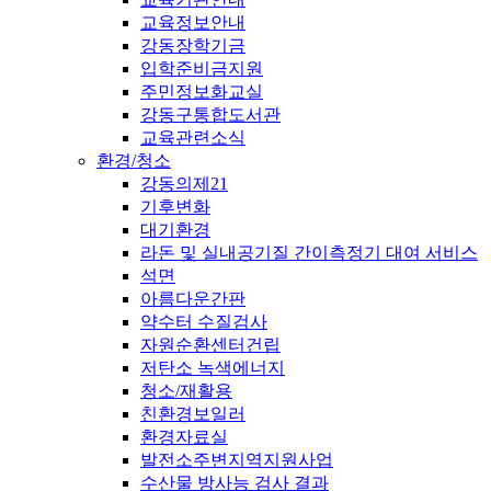
교육정보안내
강동장학기금
입학준비금지원
주민정보화교실
강동구통합도서관
교육관련소식
환경/청소
강동의제21
기후변화
대기환경
라돈 및 실내공기질 간이측정기 대여 서비스
석면
아름다운간판
약수터 수질검사
자원순환센터건립
저탄소 녹색에너지
청소/재활용
친환경보일러
환경자료실
발전소주변지역지원사업
수산물 방사능 검사 결과