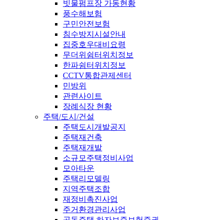
빗물펌프장 가동현황
풍수해보험
구민안전보험
침수방지시설안내
집중호우대비요령
무더위쉼터위치정보
한파쉼터위치정보
CCTV통합관제센터
민방위
관련사이트
장례식장 현황
주택/도시/건설
주택도시개발공지
주택재건축
주택재개발
소규모주택정비사업
모아타운
주택리모델링
지역주택조합
재정비촉진사업
주거환경관리사업
공동주택 하자보증보험증권