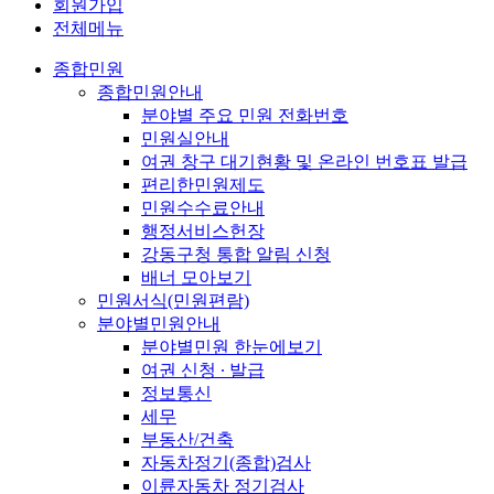
회원가입
전체메뉴
종합민원
종합민원안내
분야별 주요 민원 전화번호
민원실안내
여권 창구 대기현황 및 온라인 번호표 발급
편리한민원제도
민원수수료안내
행정서비스헌장
강동구청 통합 알림 신청
배너 모아보기
민원서식(민원편람)
분야별민원안내
분야별민원 한눈에보기
여권 신청 ∙ 발급
정보통신
세무
부동산/건축
자동차정기(종합)검사
이륜자동차 정기검사