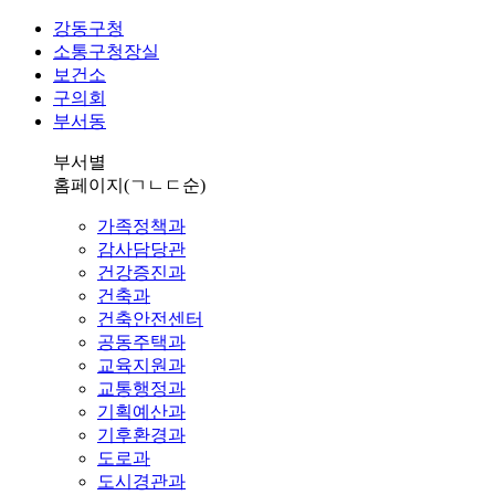
강동구청
소통구청장실
보건소
구의회
부서동
부서별
홈페이지
(ㄱㄴㄷ순)
가족정책과
감사담당관
건강증진과
건축과
건축안전센터
공동주택과
교육지원과
교통행정과
기획예산과
기후환경과
도로과
도시경관과