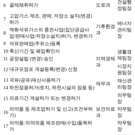
건설행
골재채취허가
도로과
6
정팀장
고압가스 제조, 판매, 저장소 설치(변경)
7
허가
에너지
기후환경
액화석유가스의 충전사업(집단공급사
관리팀
과
8
업/판매사업/저장소설치)허가, 변경허가
장
9
석유판매업(주유소)등록
10
축산기간 및 폐업확인서
생활경
제팀장
11
공장설립 (변경) 승인
지역경제
과
시장지
대규모점포 개설등록(변경) 신청
12
원팀장
13
국유(공유)재산사용허가
재산관
재무과
리팀장
14
하천점용허가(토지, 하천시설의 점용 등)
의무팀
의료기간 개설허가 또는 변경허가
15
장
의약품 등 제조업허가 및 신고(조건부허
보건의료
약무팀
16
가)
과
장
의약품·의약외품 제조판매(수입)품목허
약무팀
17
가
장