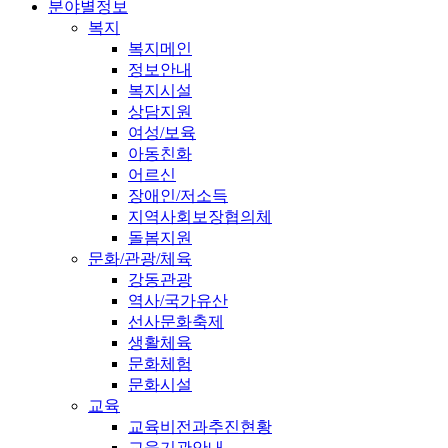
분야별정보
복지
복지메인
정보안내
복지시설
상담지원
여성/보육
아동친화
어르신
장애인/저소득
지역사회보장협의체
돌봄지원
문화/관광/체육
강동관광
역사/국가유산
선사문화축제
생활체육
문화체험
문화시설
교육
교육비전과추진현황
교육기관안내