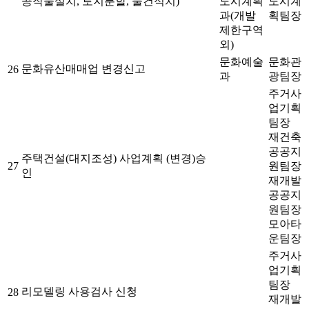
공작물설치, 토지분할, 물건적치)
도시계획
도시계
과(개발
획팀장
제한구역
외)
문화예술
문화관
문화유산매매업 변경신고
26
과
광팀장
주거사
업기획
팀장
재건축
공공지
주택건설(대지조성) 사업계획 (변경)승
27
원팀장
인
재개발
공공지
원팀장
모아타
운팀장
주거사
업기획
팀장
리모델링 사용검사 신청
28
재개발