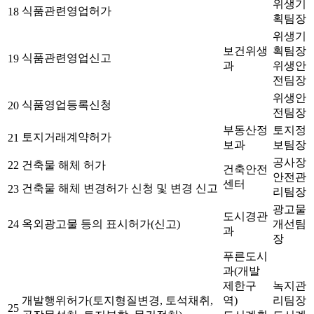
위생기
식품관련영업허가
18
획팀장
위생기
보건위생
획팀장
식품관련영업신고
19
과
위생안
전팀장
위생안
식품영업등록신청
20
전팀장
부동산정
토지정
토지거래계약허가
21
보과
보팀장
공사장
22
건축물 해체 허가
건축안전
안전관
센터
건축물 해체 변경허가 신청 및 변경 신고
23
리팀장
광고물
도시경관
24
옥외광고물 등의 표시허가(신고)
개선팀
과
장
푸른도시
과(개발
제한구
녹지관
개발행위허가(토지형질변경, 토석채취,
역)
리팀장
25