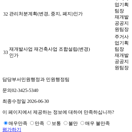
업기획
팀장
관리처분계획(변경, 중지, 폐지)인가
32
재개발
공공지
원팀장
주거사
업기획
재개발사업 재건축사업 조합설립(변경)
팀장
33
인가
재개발
공공지
원팀장
담당부서
민원행정과 민원행정팀
문의
02-3425-5340
최종수정일
2026-06-30
이 페이지에서 제공하는 정보에 대하여 만족하십니까?
매우만족
만족
보통
불만
매우 불만족
평가하기