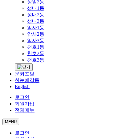
상일2동
성내1동
성내2동
성내3동
암사1동
암사2동
암사3동
천호1동
천호2동
천호3동
문화포털
한눈에강동
English
로그인
회원가입
전체메뉴
MENU
로그인