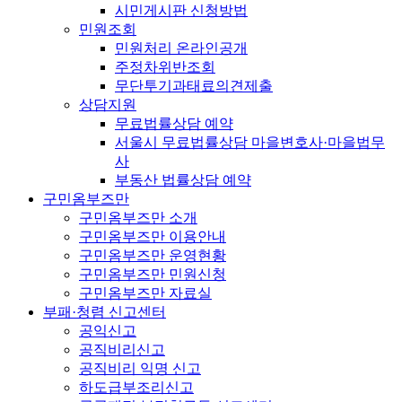
시민게시판 신청방법
민원조회
민원처리 온라인공개
주정차위반조회
무단투기과태료의견제출
상담지원
무료법률상담 예약
서울시 무료법률상담 마을변호사·마을법무
사
부동산 법률상담 예약
구민옴부즈만
구민옴부즈만 소개
구민옴부즈만 이용안내
구민옴부즈만 운영현황
구민옴부즈만 민원신청
구민옴부즈만 자료실
부패·청렴 신고센터
공익신고
공직비리신고
공직비리 익명 신고
하도급부조리신고