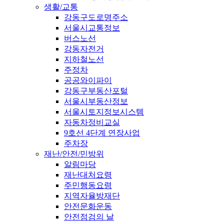
생활/교통
강동구도로명주소
서울시교통정보
버스노선
강동자전거
지하철노선
주정차
공공와이파이
강동구부동산포털
서울시부동산정보
서울시토지정보시스템
자동차정비교실
9호선 4단계 연장사업
주차장
재난/안전/민방위
알림마당
재난대처요령
주민행동요령
지역자율방재단
안전문화운동
안전점검의 날