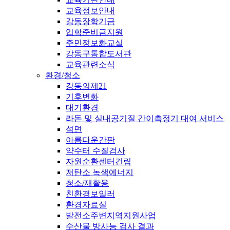
교육정보안내
강동장학기금
입학준비금지원
주민정보화교실
강동구통합도서관
교육관련소식
환경/청소
강동의제21
기후변화
대기환경
라돈 및 실내공기질 간이측정기 대여 서비스
석면
아름다운간판
약수터 수질검사
자원순환센터건립
저탄소 녹색에너지
청소/재활용
친환경보일러
환경자료실
발전소주변지역지원사업
수산물 방사능 검사 결과