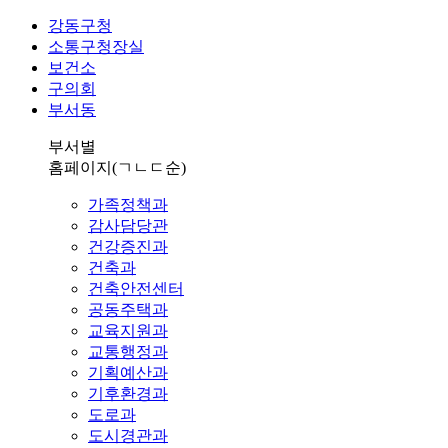
강동구청
소통구청장실
보건소
구의회
부서동
부서별
홈페이지
(ㄱㄴㄷ순)
가족정책과
감사담당관
건강증진과
건축과
건축안전센터
공동주택과
교육지원과
교통행정과
기획예산과
기후환경과
도로과
도시경관과