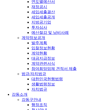
연도별예산서
재정공시
세입세출결산
세입세출공개
지방공기업
투자심사
예산절감 및 낭비사례
계약정보공개
발주계획
입찰정보현황
계약현황
대금지급정보
계약관련서식
참여희망업체 견적서 제출
법규/자치법규
대한민국현행법령
생활법령정보
자치법규
강동소개
강동구안내
행정조직
청사안내