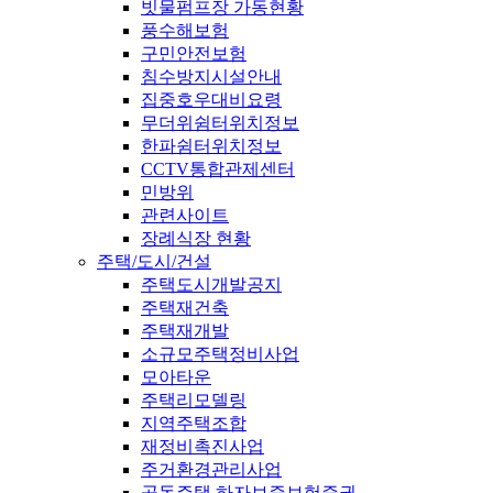
빗물펌프장 가동현황
풍수해보험
구민안전보험
침수방지시설안내
집중호우대비요령
무더위쉼터위치정보
한파쉼터위치정보
CCTV통합관제센터
민방위
관련사이트
장례식장 현황
주택/도시/건설
주택도시개발공지
주택재건축
주택재개발
소규모주택정비사업
모아타운
주택리모델링
지역주택조합
재정비촉진사업
주거환경관리사업
공동주택 하자보증보험증권