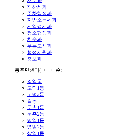
재무과
재산세과
주차행정과
지방소득세과
지역경제과
청소행정과
치수과
푸른도시과
행정지원과
홍보과
동주민센터
(ㄱㄴㄷ순)
강일동
고덕1동
고덕2동
길동
둔촌1동
둔촌2동
명일1동
명일2동
상일1동