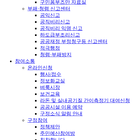
구민옴부즈만 자료실
부패·청렴 신고센터
공익신고
공직비리신고
공직비리 익명 신고
하도급부조리신고
공공재정 부정청구등 신고센터
적극행정
청렴·부패방지
참여소통
온라인신청
행사/접수
정보화교실
벼룩시장
보건교육
라돈 및 실내공기질 간이측정기 대여신청
공공시설 이용 예약
구정소식 알림 안내
구정참여
정책제안
주민예산참여방
칭찬합니다