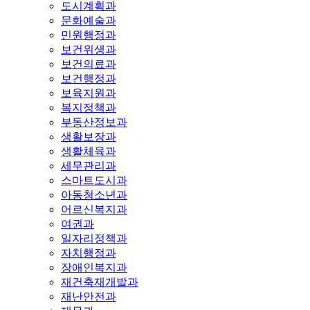
도시계획과
문화예술과
민원행정과
보건위생과
보건의료과
보건행정과
보육지원과
복지정책과
부동산정보과
생활보장과
생활체육과
세무관리과
스마트도시과
아동청소년과
어르신복지과
여권과
일자리정책과
자치행정과
장애인복지과
재건축재개발과
재난안전과