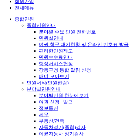
회원가입
전체메뉴
종합민원
종합민원안내
분야별 주요 민원 전화번호
민원실안내
여권 창구 대기현황 및 온라인 번호표 발급
편리한민원제도
민원수수료안내
행정서비스헌장
강동구청 통합 알림 신청
배너 모아보기
민원서식(민원편람)
분야별민원안내
분야별민원 한눈에보기
여권 신청 ∙ 발급
정보통신
세무
부동산/건축
자동차정기(종합)검사
이륜자동차 정기검사