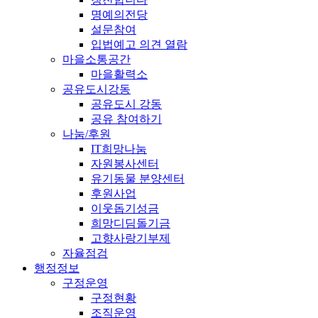
명예의전당
설문참여
입법예고 의견 열람
마을소통공간
마을활력소
공유도시강동
공유도시 강동
공유 참여하기
나눔/후원
IT희망나눔
자원봉사센터
유기동물 분양센터
후원사업
이웃돕기성금
희망디딤돌기금
고향사랑기부제
자율점검
행정정보
구정운영
구정현황
조직운영