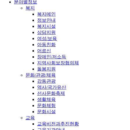
분야별정보
복지
복지메인
정보안내
복지시설
상담지원
여성/보육
아동친화
어르신
장애인/저소득
지역사회보장협의체
돌봄지원
문화/관광/체육
강동관광
역사/국가유산
선사문화축제
생활체육
문화체험
문화시설
교육
교육비전과추진현황
교육기관안내