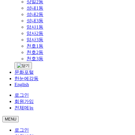
상일2동
성내1동
성내2동
성내3동
암사1동
암사2동
암사3동
천호1동
천호2동
천호3동
문화포털
한눈에강동
English
로그인
회원가입
전체메뉴
MENU
로그인