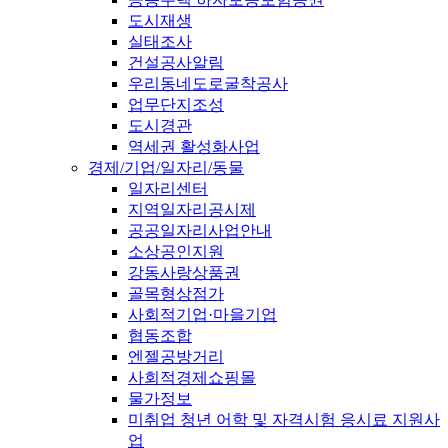
도시재생
실태조사
건설공사알림
우리동네도로굴착공사
업무단지조성
도시경관
역세권 활성화사업
경제/기업/일자리/동물
일자리센터
지역일자리공시제
공공일자리사업안내
소상공인지원
강동사랑상품권
골목형상점가
사회적기업·마을기업
협동조합
엔젤공방거리
사회적경제쇼핑몰
물가정보
미취업 청년 어학 및 자격시험 응시료 지원사
업