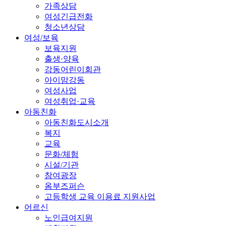
가족상담
여성긴급전화
청소년상담
여성/보육
보육지원
출생·양육
강동어린이회관
아이맘강동
여성사업
여성취업·교육
아동친화
아동친화도시소개
복지
교육
문화/체험
시설/기관
참여광장
옴부즈퍼슨
고등학생 교육 이용료 지원사업
어르신
노인급여지원