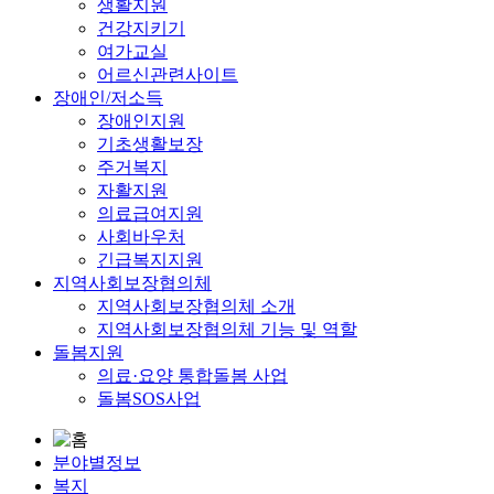
생활지원
건강지키기
여가교실
어르신관련사이트
장애인/저소득
장애인지원
기초생활보장
주거복지
자활지원
의료급여지원
사회바우처
긴급복지지원
지역사회보장협의체
지역사회보장협의체 소개
지역사회보장협의체 기능 및 역할
돌봄지원
의료·요양 통합돌봄 사업
돌봄SOS사업
분야별정보
복지