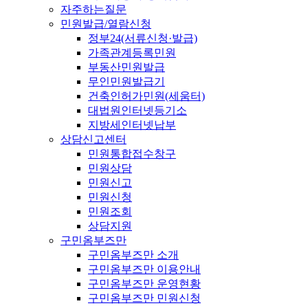
자주하는질문
민원발급/열람신청
정부24(서류신청·발급)
가족관계등록민원
부동산민원발급
무인민원발급기
건축인허가민원(세움터)
대법원인터넷등기소
지방세인터넷납부
상담신고센터
민원통합접수창구
민원상담
민원신고
민원신청
민원조회
상담지원
구민옴부즈만
구민옴부즈만 소개
구민옴부즈만 이용안내
구민옴부즈만 운영현황
구민옴부즈만 민원신청