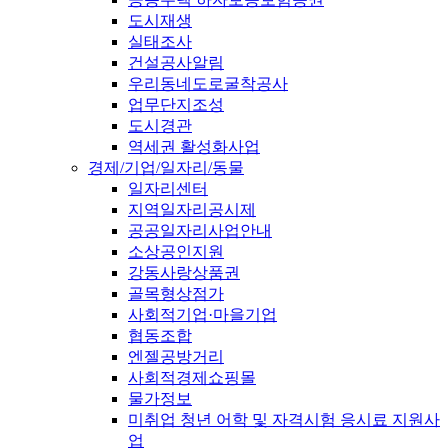
도시재생
실태조사
건설공사알림
우리동네도로굴착공사
업무단지조성
도시경관
역세권 활성화사업
경제/기업/일자리/동물
일자리센터
지역일자리공시제
공공일자리사업안내
소상공인지원
강동사랑상품권
골목형상점가
사회적기업·마을기업
협동조합
엔젤공방거리
사회적경제쇼핑몰
물가정보
미취업 청년 어학 및 자격시험 응시료 지원사
업