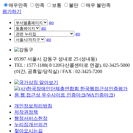
매우만족
만족
보통
불만
매우 불만족
평가하기
go
go
go
go
05397 서울시 강동구 성내로 25 (성내동)
TEL : 1577-1188(※120다산콜센터로 연결), 02-3425-5000
(야간, 공휴일/당직실) / FAX : 02-3425-7200
개인정보처리방침
저작권정책
행정서비스헌장
누리집개선의견
찾아오시는길