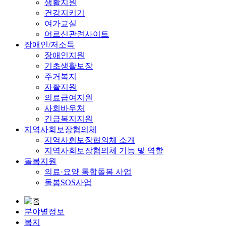
생활지원
건강지키기
여가교실
어르신관련사이트
장애인/저소득
장애인지원
기초생활보장
주거복지
자활지원
의료급여지원
사회바우처
긴급복지지원
지역사회보장협의체
지역사회보장협의체 소개
지역사회보장협의체 기능 및 역할
돌봄지원
의료·요양 통합돌봄 사업
돌봄SOS사업
분야별정보
복지