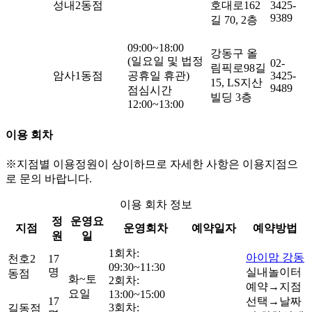
성내2동점
호대로162
3425-
9389
길 70, 2층
09:00~18:00
강동구 올
(일요일 및 법정
02-
림픽로98길
암사1동점
공휴일 휴관)
3425-
15, LS지산
9489
점심시간
빌딩 3층
12:00~13:00
이용 회차
※지점별 이용정원이 상이하므로 자세한 사항은 이용지점으
로 문의 바랍니다.
이용 회차 정보
정
운영요
지점
운영회차
예약일자
예약방법
원
일
1회차:
아이맘 강동
천호2
17
09:30~11:30
명
실내놀이터
동점
화~토
2회차:
예약→지점
요일
13:00~15:00
17
선택→날짜
3회차:
길동점