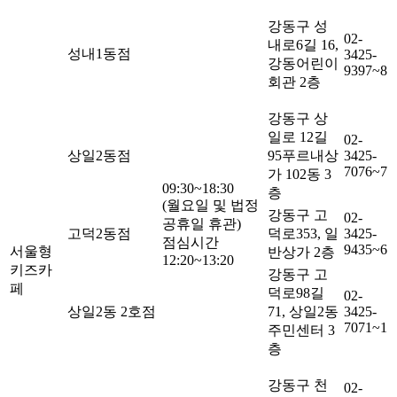
강동구 성
02-
내로6길 16,
성내1동점
3425-
강동어린이
9397~8
회관 2층
강동구 상
일로 12길
02-
상일2동점
95푸르내상
3425-
7076~7
가 102동 3
09:30~18:30
층
(월요일 및 법정
강동구 고
02-
공휴일 휴관)
고덕2동점
덕로353, 일
3425-
점심시간
9435~6
서울형
반상가 2층
12:20~13:20
키즈카
강동구 고
페
덕로98길
02-
상일2동 2호점
71, 상일2동
3425-
7071~1
주민센터 3
층
강동구 천
02-