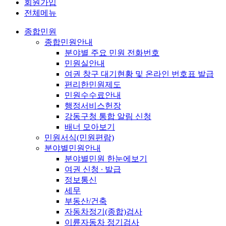
회원가입
전체메뉴
종합민원
종합민원안내
분야별 주요 민원 전화번호
민원실안내
여권 창구 대기현황 및 온라인 번호표 발급
편리한민원제도
민원수수료안내
행정서비스헌장
강동구청 통합 알림 신청
배너 모아보기
민원서식(민원편람)
분야별민원안내
분야별민원 한눈에보기
여권 신청 ∙ 발급
정보통신
세무
부동산/건축
자동차정기(종합)검사
이륜자동차 정기검사