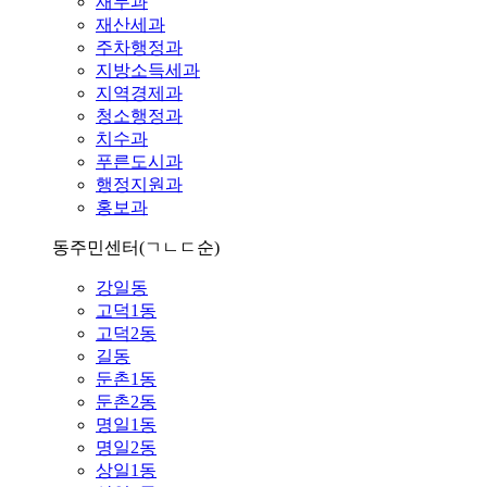
재무과
재산세과
주차행정과
지방소득세과
지역경제과
청소행정과
치수과
푸른도시과
행정지원과
홍보과
동주민센터
(ㄱㄴㄷ순)
강일동
고덕1동
고덕2동
길동
둔촌1동
둔촌2동
명일1동
명일2동
상일1동