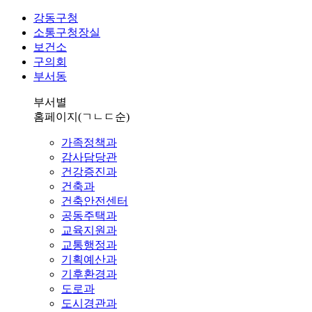
강동구청
소통구청장실
보건소
구의회
부서동
부서별
홈페이지
(ㄱㄴㄷ순)
가족정책과
감사담당관
건강증진과
건축과
건축안전센터
공동주택과
교육지원과
교통행정과
기획예산과
기후환경과
도로과
도시경관과