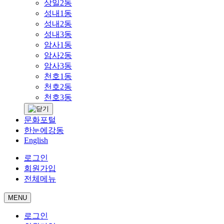
상일2동
성내1동
성내2동
성내3동
암사1동
암사2동
암사3동
천호1동
천호2동
천호3동
문화포털
한눈에강동
English
로그인
회원가입
전체메뉴
MENU
로그인