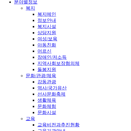
분야별정보
복지
복지메인
정보안내
복지시설
상담지원
여성/보육
아동친화
어르신
장애인/저소득
지역사회보장협의체
돌봄지원
문화/관광/체육
강동관광
역사/국가유산
선사문화축제
생활체육
문화체험
문화시설
교육
교육비전과추진현황
교육기관안내