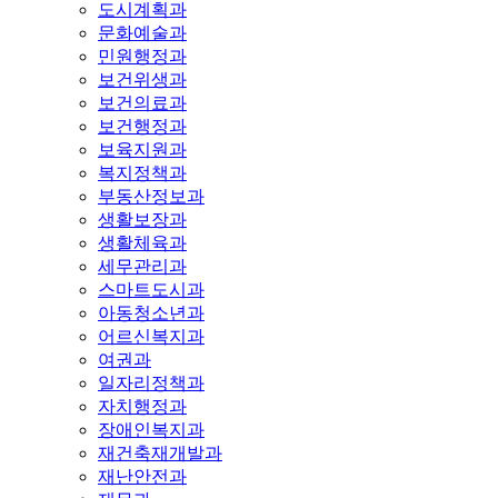
도시계획과
문화예술과
민원행정과
보건위생과
보건의료과
보건행정과
보육지원과
복지정책과
부동산정보과
생활보장과
생활체육과
세무관리과
스마트도시과
아동청소년과
어르신복지과
여권과
일자리정책과
자치행정과
장애인복지과
재건축재개발과
재난안전과