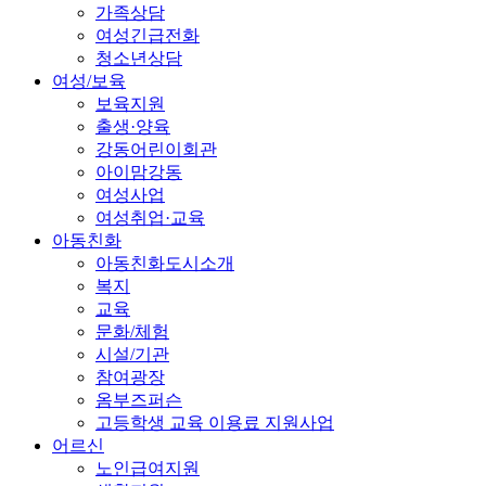
가족상담
여성긴급전화
청소년상담
여성/보육
보육지원
출생·양육
강동어린이회관
아이맘강동
여성사업
여성취업·교육
아동친화
아동친화도시소개
복지
교육
문화/체험
시설/기관
참여광장
옴부즈퍼슨
고등학생 교육 이용료 지원사업
어르신
노인급여지원