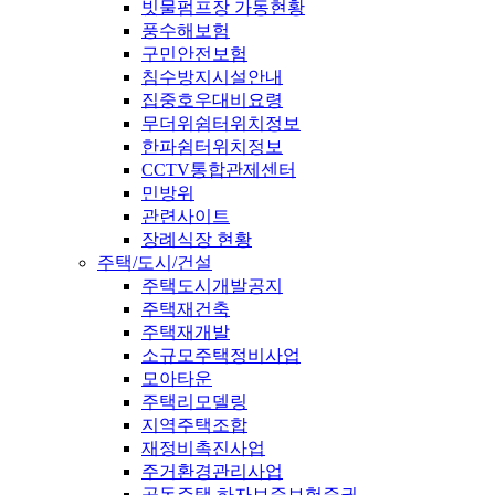
빗물펌프장 가동현황
풍수해보험
구민안전보험
침수방지시설안내
집중호우대비요령
무더위쉼터위치정보
한파쉼터위치정보
CCTV통합관제센터
민방위
관련사이트
장례식장 현황
주택/도시/건설
주택도시개발공지
주택재건축
주택재개발
소규모주택정비사업
모아타운
주택리모델링
지역주택조합
재정비촉진사업
주거환경관리사업
공동주택 하자보증보험증권