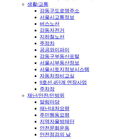
생활/교통
강동구도로명주소
서울시교통정보
버스노선
강동자전거
지하철노선
주정차
공공와이파이
강동구부동산포털
서울시부동산정보
서울시토지정보시스템
자동차정비교실
9호선 4단계 연장사업
주차장
재난/안전/민방위
알림마당
재난대처요령
주민행동요령
지역자율방재단
안전문화운동
안전점검의 날