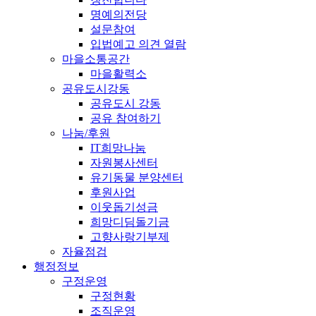
명예의전당
설문참여
입법예고 의견 열람
마을소통공간
마을활력소
공유도시강동
공유도시 강동
공유 참여하기
나눔/후원
IT희망나눔
자원봉사센터
유기동물 분양센터
후원사업
이웃돕기성금
희망디딤돌기금
고향사랑기부제
자율점검
행정정보
구정운영
구정현황
조직운영