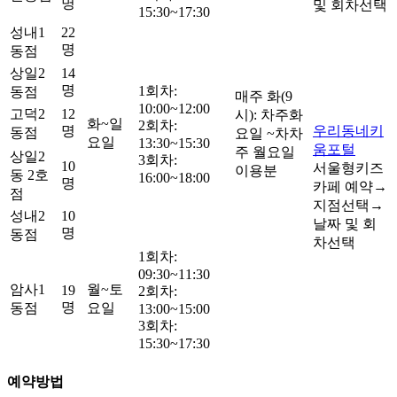
명
및 회차선택
15:30~17:30
성내1
22
명
동점
상일2
14
명
1회차:
동점
매주 화(9
10:00~12:00
고덕2
12
시): 차주화
화~일
2회차:
명
우리동네키
동점
요일 ~차차
요일
13:30~15:30
움포털
주 월요일
상일2
3회차:
10
서울형키즈
이용분
동 2호
16:00~18:00
명
카페 예약→
점
지점선택→
성내2
10
날짜 및 회
명
동점
차선택
1회차:
09:30~11:30
암사1
월~토
19
2회차:
명
동점
요일
13:00~15:00
3회차:
15:30~17:30
예약방법