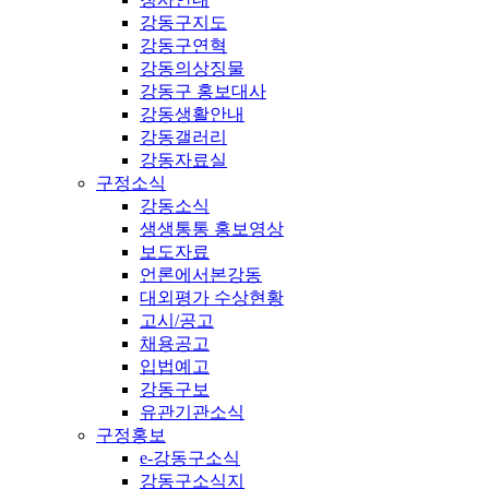
강동구지도
강동구연혁
강동의상징물
강동구 홍보대사
강동생활안내
강동갤러리
강동자료실
구정소식
강동소식
생생통통 홍보영상
보도자료
언론에서본강동
대외평가 수상현황
고시/공고
채용공고
입법예고
강동구보
유관기관소식
구정홍보
e-강동구소식
강동구소식지