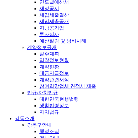
연도별예산서
재정공시
세입세출결산
세입세출공개
지방공기업
투자심사
예산절감 및 낭비사례
계약정보공개
발주계획
입찰정보현황
계약현황
대금지급정보
계약관련서식
참여희망업체 견적서 제출
법규/자치법규
대한민국현행법령
생활법령정보
자치법규
강동소개
강동구안내
행정조직
청사안내