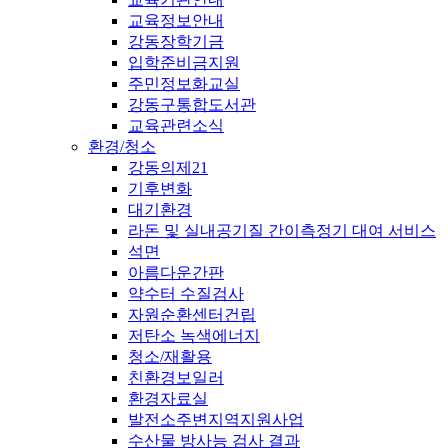
교육정보안내
강동장학기금
입학준비금지원
주민정보화교실
강동구통합도서관
교육관련소식
환경/청소
강동의제21
기후변화
대기환경
라돈 및 실내공기질 간이측정기 대여 서비스
석면
아름다운간판
약수터 수질검사
자원순환센터건립
저탄소 녹색에너지
청소/재활용
친환경보일러
환경자료실
발전소주변지역지원사업
수산물 방사능 검사 결과