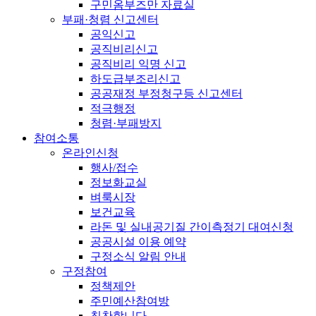
구민옴부즈만 자료실
부패·청렴 신고센터
공익신고
공직비리신고
공직비리 익명 신고
하도급부조리신고
공공재정 부정청구등 신고센터
적극행정
청렴·부패방지
참여소통
온라인신청
행사/접수
정보화교실
벼룩시장
보건교육
라돈 및 실내공기질 간이측정기 대여신청
공공시설 이용 예약
구정소식 알림 안내
구정참여
정책제안
주민예산참여방
칭찬합니다