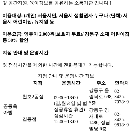
및 공간지원, 육아정보를 공유하는 소통기관 입니다.]
이용대상: (개인) 서울시민, 서울시 생활권자 누구나 (단체) 서
울시 어린이집, 유치원 등
이용요금: 영유아 2,000원(보호자 무료)/ 강동구 소재 어린이집
등 50% 할인
지점 안내 및 운영시간
※ 점심시간을 제외한 시간에 전화응대가 가능합니다.
지점 안내 및 운영시간 정보
지점
운영시간
주소
연락처
강동구 올
02-
천호2동점
림픽로 698,
3425-
09:00~18:00
7078~9
5층
(일,월요일 및 법
공동육
정공휴일 휴관)
강동구 양
아방
02-
점심시간
재대로
길동점
3425-
12:00~13:00
1486, 정남
9818~9
빌딩 6층