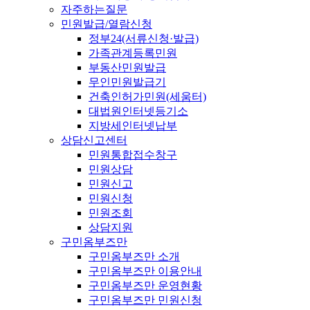
자주하는질문
민원발급/열람신청
정부24(서류신청·발급)
가족관계등록민원
부동산민원발급
무인민원발급기
건축인허가민원(세움터)
대법원인터넷등기소
지방세인터넷납부
상담신고센터
민원통합접수창구
민원상담
민원신고
민원신청
민원조회
상담지원
구민옴부즈만
구민옴부즈만 소개
구민옴부즈만 이용안내
구민옴부즈만 운영현황
구민옴부즈만 민원신청