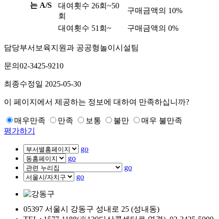
는 A/S
대여횟수 26회~50
구매금액의 10%
회
대여횟수 51회~
구매금액의 0%
담당부서
보육지원과 공공형놀이시설팀
문의
02-3425-9210
최종수정일
2025-05-30
이 페이지에서 제공하는 정보에 대하여 만족하십니까?
매우만족
만족
보통
불만
매우 불만족
평가하기
go
go
go
go
05397 서울시 강동구 성내로 25 (성내동)