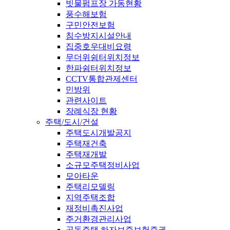
빗물펌프장 가동현황
풍수해보험
구민안전보험
침수방지시설안내
집중호우대비요령
무더위쉼터위치정보
한파쉼터위치정보
CCTV통합관제센터
민방위
관련사이트
장례식장 현황
주택/도시/건설
주택도시개발공지
주택재건축
주택재개발
소규모주택정비사업
모아타운
주택리모델링
지역주택조합
재정비촉진사업
주거환경관리사업
공동주택 하자보증보험증권