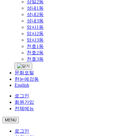
상일2동
성내1동
성내2동
성내3동
암사1동
암사2동
암사3동
천호1동
천호2동
천호3동
문화포털
한눈에강동
English
로그인
회원가입
전체메뉴
MENU
로그인