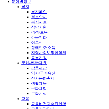
분야별정보
복지
복지메인
정보안내
복지시설
상담지원
여성/보육
아동친화
어르신
장애인/저소득
지역사회보장협의체
돌봄지원
문화/관광/체육
강동관광
역사/국가유산
선사문화축제
생활체육
문화체험
문화시설
교육
교육비전과추진현황
교육기관안내