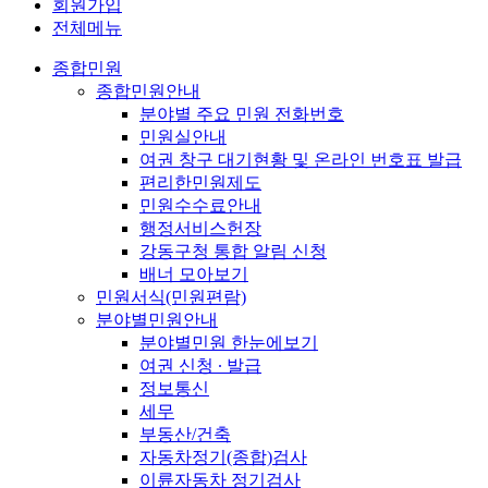
회원가입
전체메뉴
종합민원
종합민원안내
분야별 주요 민원 전화번호
민원실안내
여권 창구 대기현황 및 온라인 번호표 발급
편리한민원제도
민원수수료안내
행정서비스헌장
강동구청 통합 알림 신청
배너 모아보기
민원서식(민원편람)
분야별민원안내
분야별민원 한눈에보기
여권 신청 ∙ 발급
정보통신
세무
부동산/건축
자동차정기(종합)검사
이륜자동차 정기검사