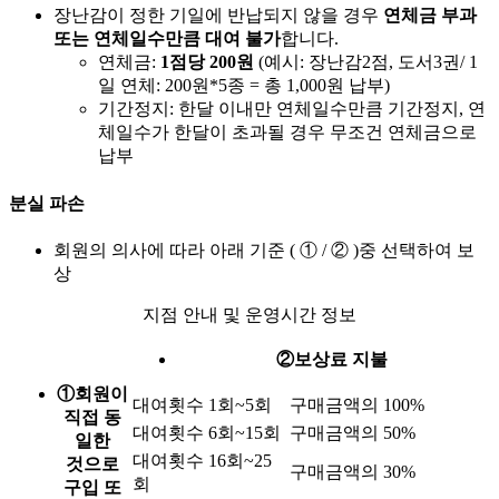
장난감이 정한 기일에 반납되지 않을 경우
연체금 부과
또는 연체일수만큼 대여 불가
합니다.
연체금:
1점당 200원
(예시: 장난감2점, 도서3권/ 1
일 연체: 200원*5종 = 총 1,000원 납부)
기간정지: 한달 이내만 연체일수만큼 기간정지, 연
체일수가 한달이 초과될 경우 무조건 연체금으로
납부
분실 파손
회원의 의사에 따라 아래 기준 ( ① / ② )중 선택하여 보
상
지점 안내 및 운영시간 정보
②
보상료 지불
①
회원이
대여횟수 1회~5회
구매금액의 100%
직접 동
대여횟수 6회~15회
구매금액의 50%
일한
대여횟수 16회~25
것으로
구매금액의 30%
회
구입 또