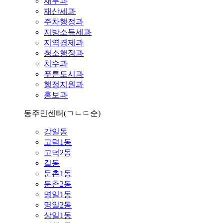
재무과
재산세과
주차행정과
지방소득세과
지역경제과
청소행정과
치수과
푸른도시과
행정지원과
홍보과
동주민센터
(ㄱㄴㄷ순)
강일동
고덕1동
고덕2동
길동
둔촌1동
둔촌2동
명일1동
명일2동
상일1동