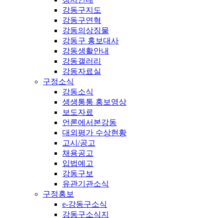
강동구지도
강동구연혁
강동의상징물
강동구 홍보대사
강동생활안내
강동갤러리
강동자료실
구정소식
강동소식
생생통통 홍보영상
보도자료
언론에서본강동
대외평가 수상현황
고시/공고
채용공고
입법예고
강동구보
유관기관소식
구정홍보
e-강동구소식
강동구소식지