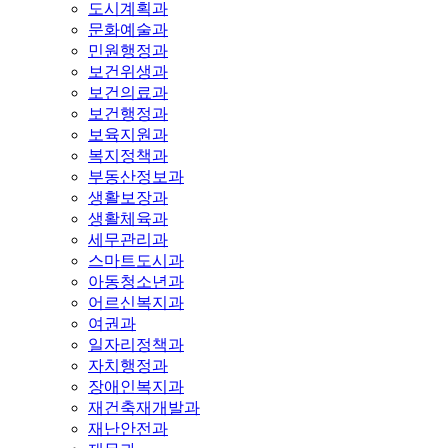
도시계획과
문화예술과
민원행정과
보건위생과
보건의료과
보건행정과
보육지원과
복지정책과
부동산정보과
생활보장과
생활체육과
세무관리과
스마트도시과
아동청소년과
어르신복지과
여권과
일자리정책과
자치행정과
장애인복지과
재건축재개발과
재난안전과