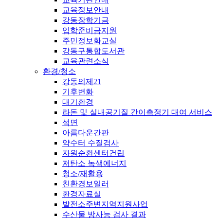
교육정보안내
강동장학기금
입학준비금지원
주민정보화교실
강동구통합도서관
교육관련소식
환경/청소
강동의제21
기후변화
대기환경
라돈 및 실내공기질 간이측정기 대여 서비스
석면
아름다운간판
약수터 수질검사
자원순환센터건립
저탄소 녹색에너지
청소/재활용
친환경보일러
환경자료실
발전소주변지역지원사업
수산물 방사능 검사 결과