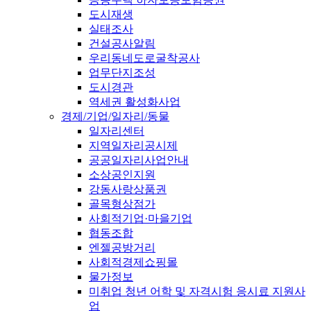
도시재생
실태조사
건설공사알림
우리동네도로굴착공사
업무단지조성
도시경관
역세권 활성화사업
경제/기업/일자리/동물
일자리센터
지역일자리공시제
공공일자리사업안내
소상공인지원
강동사랑상품권
골목형상점가
사회적기업·마을기업
협동조합
엔젤공방거리
사회적경제쇼핑몰
물가정보
미취업 청년 어학 및 자격시험 응시료 지원사
업