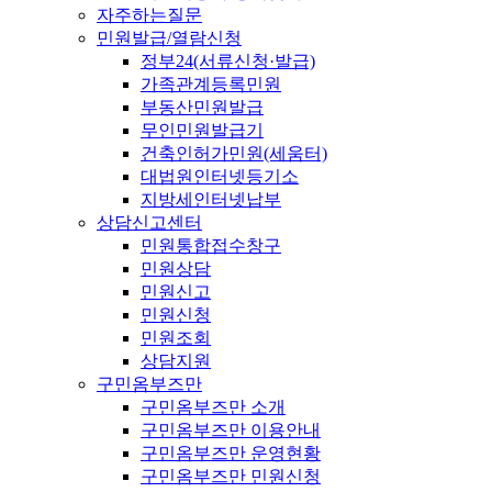
자주하는질문
민원발급/열람신청
정부24(서류신청·발급)
가족관계등록민원
부동산민원발급
무인민원발급기
건축인허가민원(세움터)
대법원인터넷등기소
지방세인터넷납부
상담신고센터
민원통합접수창구
민원상담
민원신고
민원신청
민원조회
상담지원
구민옴부즈만
구민옴부즈만 소개
구민옴부즈만 이용안내
구민옴부즈만 운영현황
구민옴부즈만 민원신청