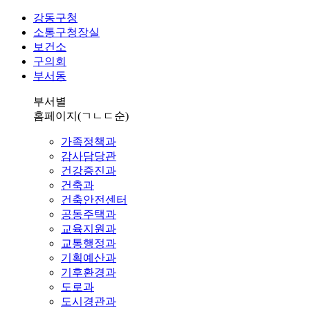
강동구청
소통구청장실
보건소
구의회
부서동
부서별
홈페이지
(ㄱㄴㄷ순)
가족정책과
감사담당관
건강증진과
건축과
건축안전센터
공동주택과
교육지원과
교통행정과
기획예산과
기후환경과
도로과
도시경관과