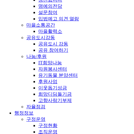
명예의전당
설문참여
입법예고 의견 열람
마을소통공간
마을활력소
공유도시강동
공유도시 강동
공유 참여하기
나눔/후원
IT희망나눔
자원봉사센터
유기동물 분양센터
후원사업
이웃돕기성금
희망디딤돌기금
고향사랑기부제
자율점검
행정정보
구정운영
구정현황
조직운영