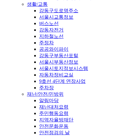
생활/교통
강동구도로명주소
서울시교통정보
버스노선
강동자전거
지하철노선
주정차
공공와이파이
강동구부동산포털
서울시부동산정보
서울시토지정보시스템
자동차정비교실
9호선 4단계 연장사업
주차장
재난/안전/민방위
알림마당
재난대처요령
주민행동요령
지역자율방재단
안전문화운동
안전점검의 날