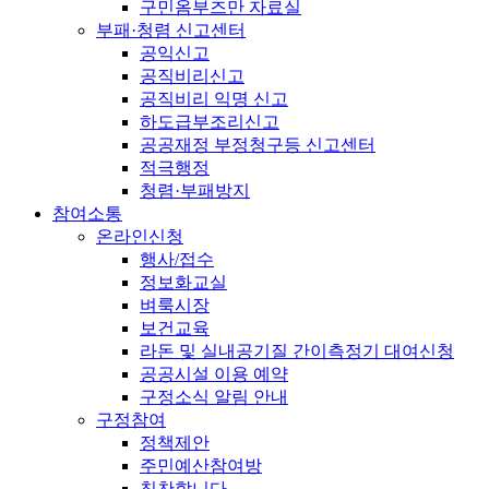
구민옴부즈만 자료실
부패·청렴 신고센터
공익신고
공직비리신고
공직비리 익명 신고
하도급부조리신고
공공재정 부정청구등 신고센터
적극행정
청렴·부패방지
참여소통
온라인신청
행사/접수
정보화교실
벼룩시장
보건교육
라돈 및 실내공기질 간이측정기 대여신청
공공시설 이용 예약
구정소식 알림 안내
구정참여
정책제안
주민예산참여방
칭찬합니다