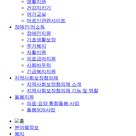
생활지원
건강지키기
여가교실
어르신관련사이트
장애인/저소득
장애인지원
기초생활보장
주거복지
자활지원
의료급여지원
사회바우처
긴급복지지원
지역사회보장협의체
지역사회보장협의체 소개
지역사회보장협의체 기능 및 역할
돌봄지원
의료·요양 통합돌봄 사업
돌봄SOS사업
분야별정보
복지