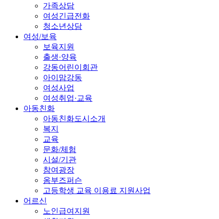
가족상담
여성긴급전화
청소년상담
여성/보육
보육지원
출생·양육
강동어린이회관
아이맘강동
여성사업
여성취업·교육
아동친화
아동친화도시소개
복지
교육
문화/체험
시설/기관
참여광장
옴부즈퍼슨
고등학생 교육 이용료 지원사업
어르신
노인급여지원