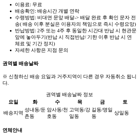
이용료: 무료
배송확인: 배송시간 개별 연락
수령방법: 비대면 문앞 배달-> 배달 완료 후 확인 문자 전
송( 배송 이후 분실은 이용자의 책임으로 즉시 수령요망)
반납방법: 2주 또는 4주 후 동일한 시간대 반납 시 현관문
앞에 놓아두기(반납 시 직접반납/ 기한 이후 반납 시 연
체료 및 기간 정지)
자세한 사항은 지점 문의
권역별 배송날짜
※ 신청하신 배송 요일과 거주지역이 다른 경우 자동취소 됩니
다.
권역별 배송날짜 정보
요일
화
수
목
금
토
성내동/둔
암사동/천
고덕동/강
길동/명일
배송지역
상일동
촌동
호동
일동
동
연체안내