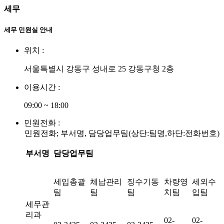
세무
세무 민원실 안내
위치 :
서울특별시 강동구 성내로 25 강동구청 2층
이용시간 :
09:00 ~ 18:00
민원전화 :
민원전화; 부서명, 담당업무팀(상단:팀명,하단:전화번호)
부서명
담당업무팀
세입총괄
체납관리
징수기동
차량영
세외수
팀
팀
팀
치팀
입팀
세무관
리과
02-
02-