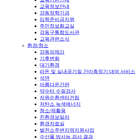
교육정보안내
강동장학기금
입학준비금지원
주민정보화교실
강동구통합도서관
교육관련소식
환경/청소
강동의제21
기후변화
대기환경
라돈 및 실내공기질 간이측정기 대여 서비스
석면
아름다운간판
약수터 수질검사
자원순환센터건립
저탄소 녹색에너지
청소/재활용
친환경보일러
환경자료실
발전소주변지역지원사업
수산물 방사능 검사 결과