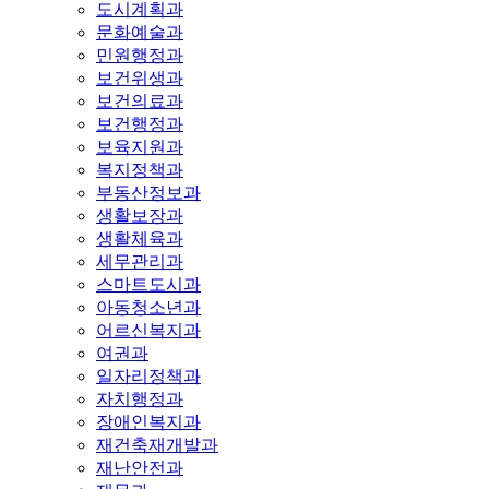
도시계획과
문화예술과
민원행정과
보건위생과
보건의료과
보건행정과
보육지원과
복지정책과
부동산정보과
생활보장과
생활체육과
세무관리과
스마트도시과
아동청소년과
어르신복지과
여권과
일자리정책과
자치행정과
장애인복지과
재건축재개발과
재난안전과