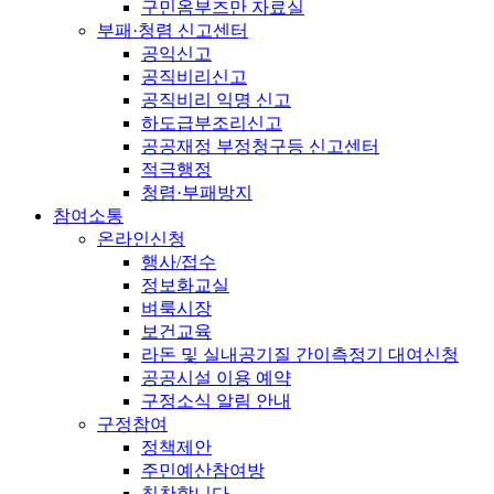
구민옴부즈만 자료실
부패·청렴 신고센터
공익신고
공직비리신고
공직비리 익명 신고
하도급부조리신고
공공재정 부정청구등 신고센터
적극행정
청렴·부패방지
참여소통
온라인신청
행사/접수
정보화교실
벼룩시장
보건교육
라돈 및 실내공기질 간이측정기 대여신청
공공시설 이용 예약
구정소식 알림 안내
구정참여
정책제안
주민예산참여방
칭찬합니다