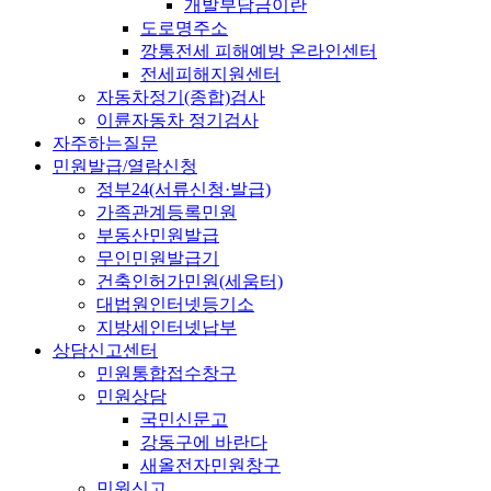
개발부담금이란
도로명주소
깡통전세 피해예방 온라인센터
전세피해지원센터
자동차정기(종합)검사
이륜자동차 정기검사
자주하는질문
민원발급/열람신청
정부24(서류신청·발급)
가족관계등록민원
부동산민원발급
무인민원발급기
건축인허가민원(세움터)
대법원인터넷등기소
지방세인터넷납부
상담신고센터
민원통합접수창구
민원상담
국민신문고
강동구에 바란다
새올전자민원창구
민원신고