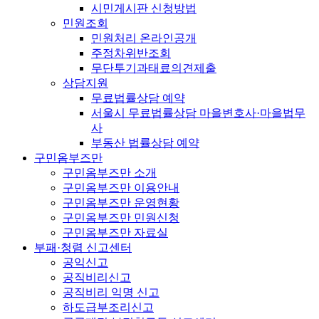
시민게시판 신청방법
민원조회
민원처리 온라인공개
주정차위반조회
무단투기과태료의견제출
상담지원
무료법률상담 예약
서울시 무료법률상담 마을변호사·마을법무
사
부동산 법률상담 예약
구민옴부즈만
구민옴부즈만 소개
구민옴부즈만 이용안내
구민옴부즈만 운영현황
구민옴부즈만 민원신청
구민옴부즈만 자료실
부패·청렴 신고센터
공익신고
공직비리신고
공직비리 익명 신고
하도급부조리신고