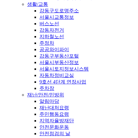
생활/교통
강동구도로명주소
서울시교통정보
버스노선
강동자전거
지하철노선
주정차
공공와이파이
강동구부동산포털
서울시부동산정보
서울시토지정보시스템
자동차정비교실
9호선 4단계 연장사업
주차장
재난/안전/민방위
알림마당
재난대처요령
주민행동요령
지역자율방재단
안전문화운동
안전점검의 날