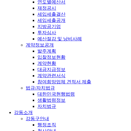
연도별예산서
재정공시
세입세출결산
세입세출공개
지방공기업
투자심사
예산절감 및 낭비사례
계약정보공개
발주계획
입찰정보현황
계약현황
대금지급정보
계약관련서식
참여희망업체 견적서 제출
법규/자치법규
대한민국현행법령
생활법령정보
자치법규
강동소개
강동구안내
행정조직
청사안내