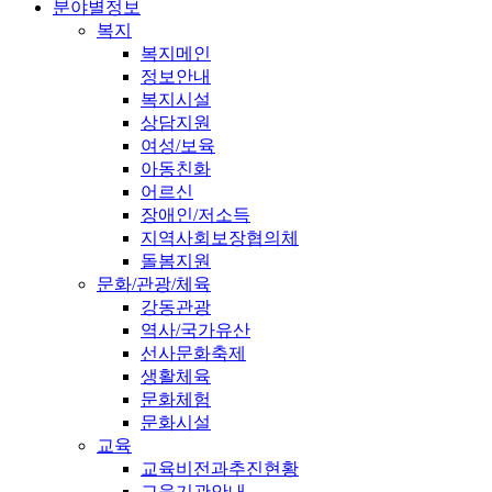
분야별정보
복지
복지메인
정보안내
복지시설
상담지원
여성/보육
아동친화
어르신
장애인/저소득
지역사회보장협의체
돌봄지원
문화/관광/체육
강동관광
역사/국가유산
선사문화축제
생활체육
문화체험
문화시설
교육
교육비전과추진현황
교육기관안내