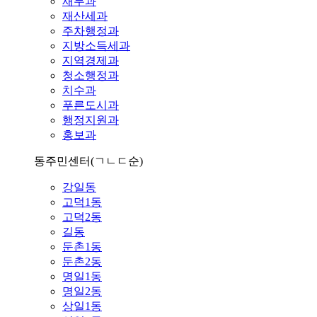
재무과
재산세과
주차행정과
지방소득세과
지역경제과
청소행정과
치수과
푸른도시과
행정지원과
홍보과
동주민센터
(ㄱㄴㄷ순)
강일동
고덕1동
고덕2동
길동
둔촌1동
둔촌2동
명일1동
명일2동
상일1동