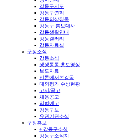
강동구지도
강동구연혁
강동의상징물
강동구 홍보대사
강동생활안내
강동갤러리
강동자료실
구정소식
강동소식
생생통통 홍보영상
보도자료
언론에서본강동
대외평가 수상현황
고시/공고
채용공고
입법예고
강동구보
유관기관소식
구정홍보
e-강동구소식
강동구소식지