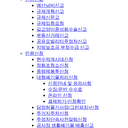
예산낭비신고
규제개혁신고
규제신문고
규제입증요청
길고양이중성화수술신고
부동산거래신고
공유모빌리티주정차신고
지방보조금 부정수급 신고
민원신청
현수막게시대신청
정화조청소신청
종량제봉투신청
대형폐기물처리신청
신청안내 및 유의사항
수집/운반 수수료
온라인 신청
결제하기/신청확인
담장허물기사업(그린파킹)신청
주거지주차신청
주정차단속사전알림신청
공사장 생활폐기물 배출신고