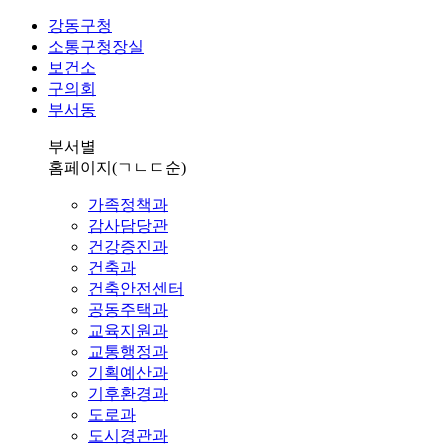
강동구청
소통구청장실
보건소
구의회
부서동
부서별
홈페이지
(ㄱㄴㄷ순)
가족정책과
감사담당관
건강증진과
건축과
건축안전센터
공동주택과
교육지원과
교통행정과
기획예산과
기후환경과
도로과
도시경관과