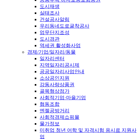
도시재생
실태조사
건설공사알림
우리동네도로굴착공사
업무단지조성
도시경관
역세권 활성화사업
경제/기업/일자리/동물
일자리센터
지역일자리공시제
공공일자리사업안내
소상공인지원
강동사랑상품권
골목형상점가
사회적기업·마을기업
협동조합
엔젤공방거리
사회적경제쇼핑몰
물가정보
미취업 청년 어학 및 자격시험 응시료 지원사
업