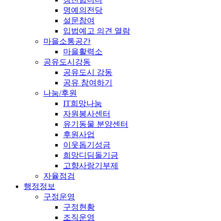
명예의전당
설문참여
입법예고 의견 열람
마을소통공간
마을활력소
공유도시강동
공유도시 강동
공유 참여하기
나눔/후원
IT희망나눔
자원봉사센터
유기동물 분양센터
후원사업
이웃돕기성금
희망디딤돌기금
고향사랑기부제
자율점검
행정정보
구정운영
구정현황
조직운영