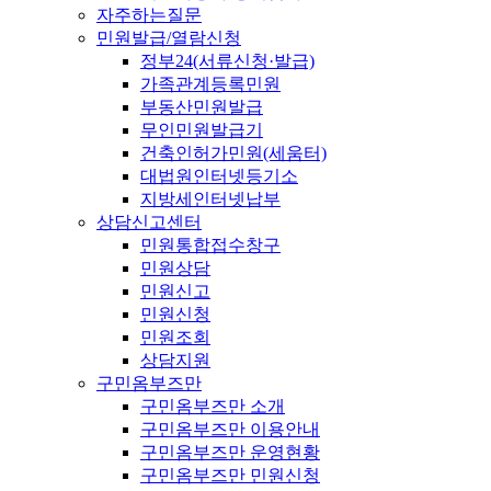
자주하는질문
민원발급/열람신청
정부24(서류신청·발급)
가족관계등록민원
부동산민원발급
무인민원발급기
건축인허가민원(세움터)
대법원인터넷등기소
지방세인터넷납부
상담신고센터
민원통합접수창구
민원상담
민원신고
민원신청
민원조회
상담지원
구민옴부즈만
구민옴부즈만 소개
구민옴부즈만 이용안내
구민옴부즈만 운영현황
구민옴부즈만 민원신청