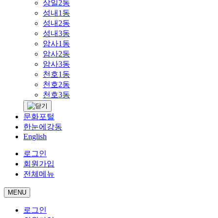
상일2동
성내1동
성내2동
성내3동
암사1동
암사2동
암사3동
천호1동
천호2동
천호3동
문화포털
한눈에강동
English
로그인
회원가입
전체메뉴
MENU
로그인