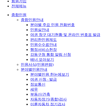
회원가입
전체메뉴
종합민원
종합민원안내
분야별 주요 민원 전화번호
민원실안내
여권 창구 대기현황 및 온라인 번호표 발급
편리한민원제도
민원수수료안내
행정서비스헌장
강동구청 통합 알림 신청
배너 모아보기
민원서식(민원편람)
분야별민원안내
분야별민원 한눈에보기
여권 신청 ∙ 발급
정보통신
세무
부동산/건축
자동차정기(종합)검사
이륜자동차 정기검사