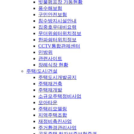
빗물펌프장 가동현황
풍수해보험
구민안전보험
침수방지시설안내
집중호우대비요령
무더위쉼터위치정보
한파쉼터위치정보
CCTV통합관제센터
민방위
관련사이트
장례식장 현황
주택/도시/건설
주택도시개발공지
주택재건축
주택재개발
소규모주택정비사업
모아타운
주택리모델링
지역주택조합
재정비촉진사업
주거환경관리사업
공동주택 하자보증보험증권