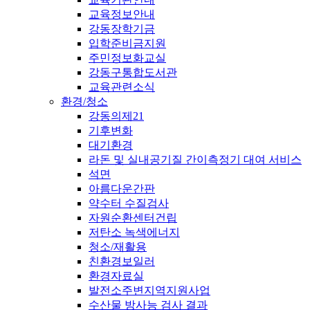
교육정보안내
강동장학기금
입학준비금지원
주민정보화교실
강동구통합도서관
교육관련소식
환경/청소
강동의제21
기후변화
대기환경
라돈 및 실내공기질 간이측정기 대여 서비스
석면
아름다운간판
약수터 수질검사
자원순환센터건립
저탄소 녹색에너지
청소/재활용
친환경보일러
환경자료실
발전소주변지역지원사업
수산물 방사능 검사 결과