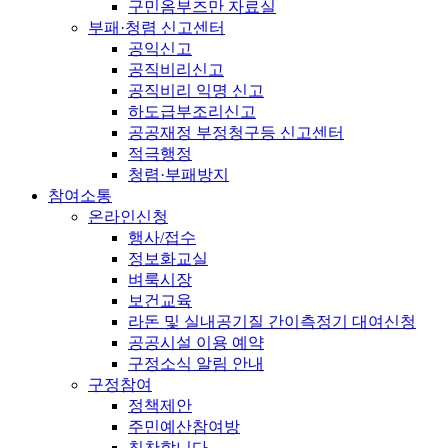
구민옴부즈만 자료실
부패·청렴 신고센터
공익신고
공직비리신고
공직비리 익명 신고
하도급부조리신고
공공재정 부정청구등 신고센터
적극행정
청렴·부패방지
참여소통
온라인신청
행사/접수
정보화교실
벼룩시장
보건교육
라돈 및 실내공기질 간이측정기 대여신청
공공시설 이용 예약
구정소식 알림 안내
구정참여
정책제안
주민예산참여방
칭찬합니다