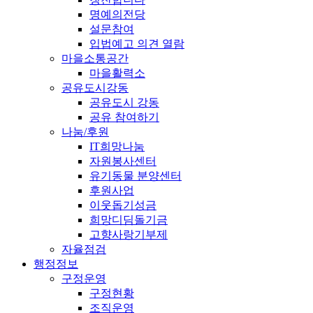
명예의전당
설문참여
입법예고 의견 열람
마을소통공간
마을활력소
공유도시강동
공유도시 강동
공유 참여하기
나눔/후원
IT희망나눔
자원봉사센터
유기동물 분양센터
후원사업
이웃돕기성금
희망디딤돌기금
고향사랑기부제
자율점검
행정정보
구정운영
구정현황
조직운영