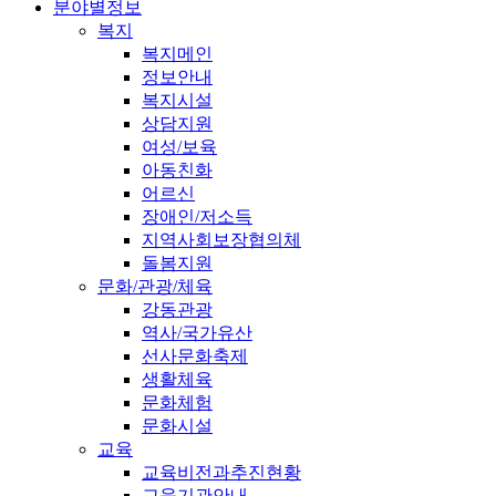
분야별정보
복지
복지메인
정보안내
복지시설
상담지원
여성/보육
아동친화
어르신
장애인/저소득
지역사회보장협의체
돌봄지원
문화/관광/체육
강동관광
역사/국가유산
선사문화축제
생활체육
문화체험
문화시설
교육
교육비전과추진현황
교육기관안내