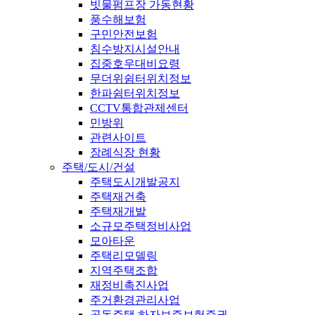
빗물펌프장 가동현황
풍수해보험
구민안전보험
침수방지시설안내
집중호우대비요령
무더위쉼터위치정보
한파쉼터위치정보
CCTV통합관제센터
민방위
관련사이트
장례식장 현황
주택/도시/건설
주택도시개발공지
주택재건축
주택재개발
소규모주택정비사업
모아타운
주택리모델링
지역주택조합
재정비촉진사업
주거환경관리사업
공동주택 하자보증보험증권