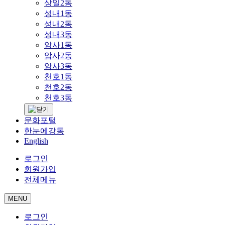
상일2동
성내1동
성내2동
성내3동
암사1동
암사2동
암사3동
천호1동
천호2동
천호3동
문화포털
한눈에강동
English
로그인
회원가입
전체메뉴
MENU
로그인