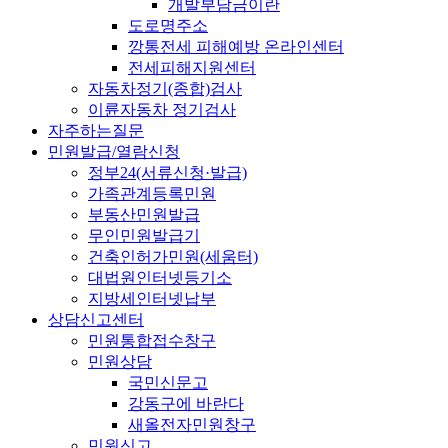
개발부담금이란
도로명주소
깡통전세 피해예방 온라인센터
전세피해지원센터
자동차정기(종합)검사
이륜자동차 정기검사
자주하는질문
민원발급/열람신청
정부24(서류신청·발급)
가족관계등록민원
부동산민원발급
무인민원발급기
건축인허가민원(세움터)
대법원인터넷등기소
지방세인터넷납부
상담신고센터
민원통합접수창구
민원상담
국민신문고
강동구에 바란다
새올전자민원창구
민원신고