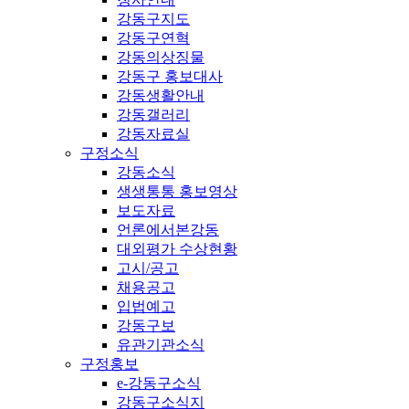
강동구지도
강동구연혁
강동의상징물
강동구 홍보대사
강동생활안내
강동갤러리
강동자료실
구정소식
강동소식
생생통통 홍보영상
보도자료
언론에서본강동
대외평가 수상현황
고시/공고
채용공고
입법예고
강동구보
유관기관소식
구정홍보
e-강동구소식
강동구소식지