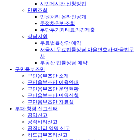
시민게시판 신청방법
민원조회
민원처리 온라인공개
주정차위반조회
무단투기과태료의견제출
상담지원
무료법률상담 예약
서울시 무료법률상담 마을변호사·마을법무
사
부동산 법률상담 예약
구민옴부즈만
구민옴부즈만 소개
구민옴부즈만 이용안내
구민옴부즈만 운영현황
구민옴부즈만 민원신청
구민옴부즈만 자료실
부패·청렴 신고센터
공익신고
공직비리신고
공직비리 익명 신고
하도급부조리신고