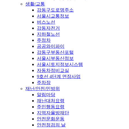
생활/교통
강동구도로명주소
서울시교통정보
버스노선
강동자전거
지하철노선
주정차
공공와이파이
강동구부동산포털
서울시부동산정보
서울시토지정보시스템
자동차정비교실
9호선 4단계 연장사업
주차장
재난/안전/민방위
알림마당
재난대처요령
주민행동요령
지역자율방재단
안전문화운동
안전점검의 날