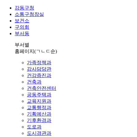
강동구청
소통구청장실
보건소
구의회
부서동
부서별
홈페이지
(ㄱㄴㄷ순)
가족정책과
감사담당관
건강증진과
건축과
건축안전센터
공동주택과
교육지원과
교통행정과
기획예산과
기후환경과
도로과
도시경관과