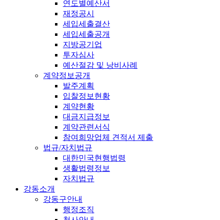
연도별예산서
재정공시
세입세출결산
세입세출공개
지방공기업
투자심사
예산절감 및 낭비사례
계약정보공개
발주계획
입찰정보현황
계약현황
대금지급정보
계약관련서식
참여희망업체 견적서 제출
법규/자치법규
대한민국현행법령
생활법령정보
자치법규
강동소개
강동구안내
행정조직
청사안내