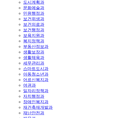
도시계획과
문화예술과
민원행정과
보건위생과
보건의료과
보건행정과
보육지원과
복지정책과
부동산정보과
생활보장과
생활체육과
세무관리과
스마트도시과
아동청소년과
어르신복지과
여권과
일자리정책과
자치행정과
장애인복지과
재건축재개발과
재난안전과