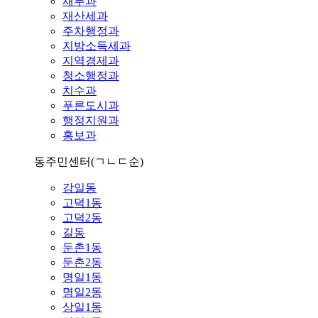
재무과
재산세과
주차행정과
지방소득세과
지역경제과
청소행정과
치수과
푸른도시과
행정지원과
홍보과
동주민센터
(ㄱㄴㄷ순)
강일동
고덕1동
고덕2동
길동
둔촌1동
둔촌2동
명일1동
명일2동
상일1동