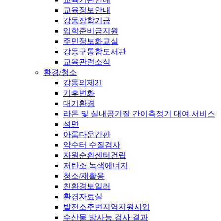
교육정보안내
강동장학기금
입학준비금지원
주민정보화교실
강동구통합도서관
교육관련소식
환경/청소
강동의제21
기후변화
대기환경
라돈 및 실내공기질 간이측정기 대여 서비스
석면
아름다운간판
약수터 수질검사
자원순환센터건립
저탄소 녹색에너지
청소/재활용
친환경보일러
환경자료실
발전소주변지역지원사업
수산물 방사능 검사 결과