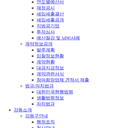
연도별예산서
재정공시
세입세출결산
세입세출공개
지방공기업
투자심사
예산절감 및 낭비사례
계약정보공개
발주계획
입찰정보현황
계약현황
대금지급정보
계약관련서식
참여희망업체 견적서 제출
법규/자치법규
대한민국현행법령
생활법령정보
자치법규
강동소개
강동구안내
행정조직
청사안내