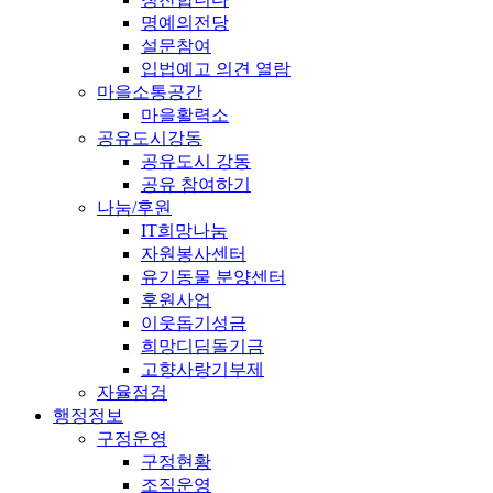
명예의전당
설문참여
입법예고 의견 열람
마을소통공간
마을활력소
공유도시강동
공유도시 강동
공유 참여하기
나눔/후원
IT희망나눔
자원봉사센터
유기동물 분양센터
후원사업
이웃돕기성금
희망디딤돌기금
고향사랑기부제
자율점검
행정정보
구정운영
구정현황
조직운영