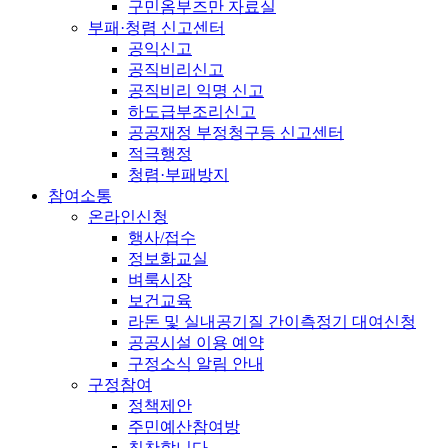
구민옴부즈만 자료실
부패·청렴 신고센터
공익신고
공직비리신고
공직비리 익명 신고
하도급부조리신고
공공재정 부정청구등 신고센터
적극행정
청렴·부패방지
참여소통
온라인신청
행사/접수
정보화교실
벼룩시장
보건교육
라돈 및 실내공기질 간이측정기 대여신청
공공시설 이용 예약
구정소식 알림 안내
구정참여
정책제안
주민예산참여방
칭찬합니다