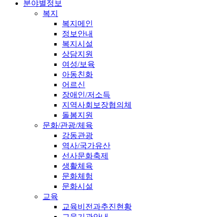
분야별정보
복지
복지메인
정보안내
복지시설
상담지원
여성/보육
아동친화
어르신
장애인/저소득
지역사회보장협의체
돌봄지원
문화/관광/체육
강동관광
역사/국가유산
선사문화축제
생활체육
문화체험
문화시설
교육
교육비전과추진현황
교육기관안내