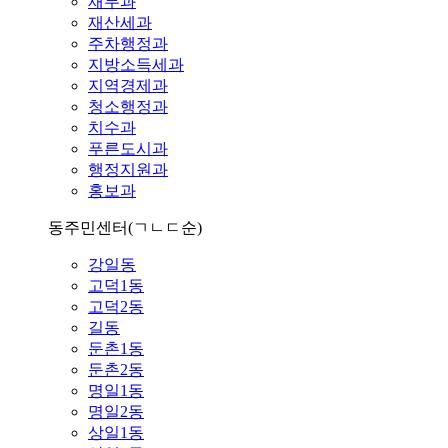
재무과
재산세과
주차행정과
지방소득세과
지역경제과
청소행정과
치수과
푸른도시과
행정지원과
홍보과
동주민센터
(ㄱㄴㄷ순)
강일동
고덕1동
고덕2동
길동
둔촌1동
둔촌2동
명일1동
명일2동
상일1동