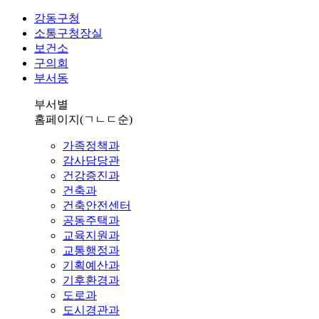
강동구청
소통구청장실
보건소
구의회
부서동
부서별
홈페이지
(ㄱㄴㄷ순)
가족정책과
감사담당관
건강증진과
건축과
건축안전센터
공동주택과
교육지원과
교통행정과
기획예산과
기후환경과
도로과
도시경관과