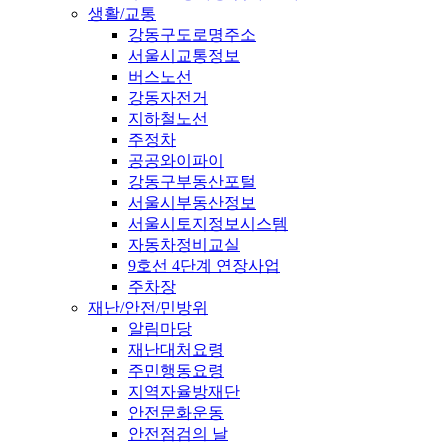
생활/교통
강동구도로명주소
서울시교통정보
버스노선
강동자전거
지하철노선
주정차
공공와이파이
강동구부동산포털
서울시부동산정보
서울시토지정보시스템
자동차정비교실
9호선 4단계 연장사업
주차장
재난/안전/민방위
알림마당
재난대처요령
주민행동요령
지역자율방재단
안전문화운동
안전점검의 날