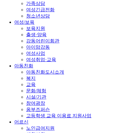
가족상담
여성긴급전화
청소년상담
여성/보육
보육지원
출생·양육
강동어린이회관
아이맘강동
여성사업
여성취업·교육
아동친화
아동친화도시소개
복지
교육
문화/체험
시설/기관
참여광장
옴부즈퍼슨
고등학생 교육 이용료 지원사업
어르신
노인급여지원