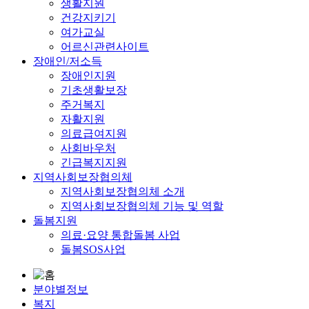
생활지원
건강지키기
여가교실
어르신관련사이트
장애인/저소득
장애인지원
기초생활보장
주거복지
자활지원
의료급여지원
사회바우처
긴급복지지원
지역사회보장협의체
지역사회보장협의체 소개
지역사회보장협의체 기능 및 역할
돌봄지원
의료·요양 통합돌봄 사업
돌봄SOS사업
분야별정보
복지