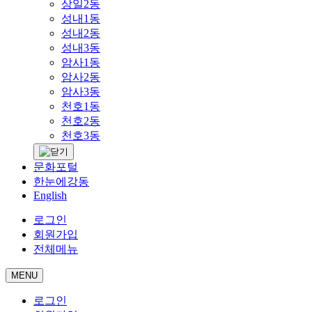
상일2동
성내1동
성내2동
성내3동
암사1동
암사2동
암사3동
천호1동
천호2동
천호3동
문화포털
한눈에강동
English
로그인
회원가입
전체메뉴
MENU
로그인