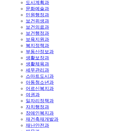
도시계획과
문화예술과
민원행정과
보건위생과
보건의료과
보건행정과
보육지원과
복지정책과
부동산정보과
생활보장과
생활체육과
세무관리과
스마트도시과
아동청소년과
어르신복지과
여권과
일자리정책과
자치행정과
장애인복지과
재건축재개발과
재난안전과