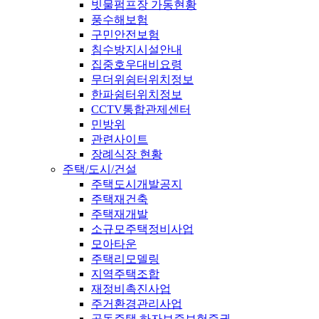
빗물펌프장 가동현황
풍수해보험
구민안전보험
침수방지시설안내
집중호우대비요령
무더위쉼터위치정보
한파쉼터위치정보
CCTV통합관제센터
민방위
관련사이트
장례식장 현황
주택/도시/건설
주택도시개발공지
주택재건축
주택재개발
소규모주택정비사업
모아타운
주택리모델링
지역주택조합
재정비촉진사업
주거환경관리사업
공동주택 하자보증보험증권