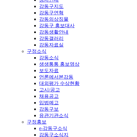
강동구지도
강동구연혁
강동의상징물
강동구 홍보대사
강동생활안내
강동갤러리
강동자료실
구정소식
강동소식
생생통통 홍보영상
보도자료
언론에서본강동
대외평가 수상현황
고시/공고
채용공고
입법예고
강동구보
유관기관소식
구정홍보
e-강동구소식
강동구소식지