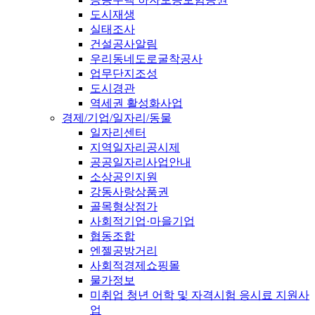
도시재생
실태조사
건설공사알림
우리동네도로굴착공사
업무단지조성
도시경관
역세권 활성화사업
경제/기업/일자리/동물
일자리센터
지역일자리공시제
공공일자리사업안내
소상공인지원
강동사랑상품권
골목형상점가
사회적기업·마을기업
협동조합
엔젤공방거리
사회적경제쇼핑몰
물가정보
미취업 청년 어학 및 자격시험 응시료 지원사
업