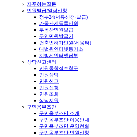
자주하는질문
민원발급/열람신청
정부24(서류신청·발급)
가족관계등록민원
부동산민원발급
무인민원발급기
건축인허가민원(세움터)
대법원인터넷등기소
지방세인터넷납부
상담신고센터
민원통합접수창구
민원상담
민원신고
민원신청
민원조회
상담지원
구민옴부즈만
구민옴부즈만 소개
구민옴부즈만 이용안내
구민옴부즈만 운영현황
구민옴부즈만 민원신청