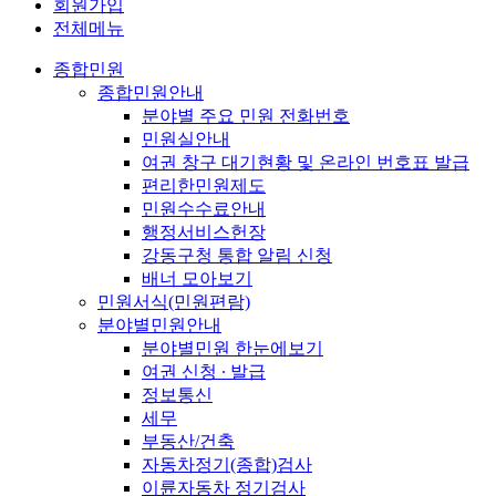
회원가입
전체메뉴
종합민원
종합민원안내
분야별 주요 민원 전화번호
민원실안내
여권 창구 대기현황 및 온라인 번호표 발급
편리한민원제도
민원수수료안내
행정서비스헌장
강동구청 통합 알림 신청
배너 모아보기
민원서식(민원편람)
분야별민원안내
분야별민원 한눈에보기
여권 신청 ∙ 발급
정보통신
세무
부동산/건축
자동차정기(종합)검사
이륜자동차 정기검사