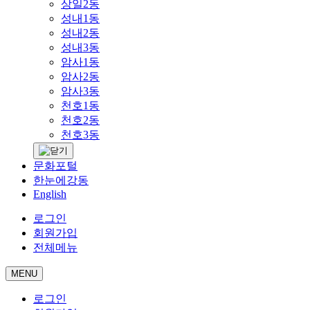
상일2동
성내1동
성내2동
성내3동
암사1동
암사2동
암사3동
천호1동
천호2동
천호3동
문화포털
한눈에강동
English
로그인
회원가입
전체메뉴
MENU
로그인