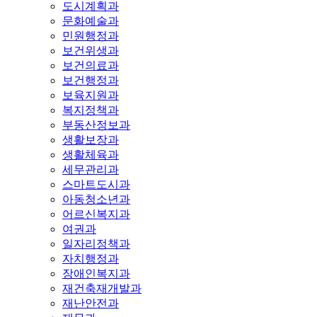
도시계획과
문화예술과
민원행정과
보건위생과
보건의료과
보건행정과
보육지원과
복지정책과
부동산정보과
생활보장과
생활체육과
세무관리과
스마트도시과
아동청소년과
어르신복지과
여권과
일자리정책과
자치행정과
장애인복지과
재건축재개발과
재난안전과