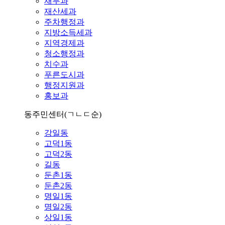
재무과
재산세과
주차행정과
지방소득세과
지역경제과
청소행정과
치수과
푸른도시과
행정지원과
홍보과
동주민센터
(ㄱㄴㄷ순)
강일동
고덕1동
고덕2동
길동
둔촌1동
둔촌2동
명일1동
명일2동
상일1동