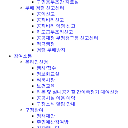
구민옴부즈만 자료실
부패·청렴 신고센터
공익신고
공직비리신고
공직비리 익명 신고
하도급부조리신고
공공재정 부정청구등 신고센터
적극행정
청렴·부패방지
참여소통
온라인신청
행사/접수
정보화교실
벼룩시장
보건교육
라돈 및 실내공기질 간이측정기 대여신청
공공시설 이용 예약
구정소식 알림 안내
구정참여
정책제안
주민예산참여방
칭찬합니다