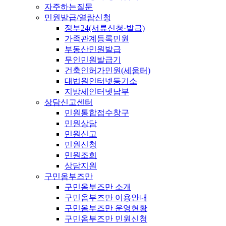
자주하는질문
민원발급/열람신청
정부24(서류신청·발급)
가족관계등록민원
부동산민원발급
무인민원발급기
건축인허가민원(세움터)
대법원인터넷등기소
지방세인터넷납부
상담신고센터
민원통합접수창구
민원상담
민원신고
민원신청
민원조회
상담지원
구민옴부즈만
구민옴부즈만 소개
구민옴부즈만 이용안내
구민옴부즈만 운영현황
구민옴부즈만 민원신청