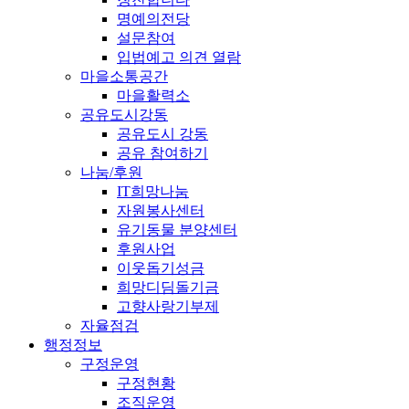
명예의전당
설문참여
입법예고 의견 열람
마을소통공간
마을활력소
공유도시강동
공유도시 강동
공유 참여하기
나눔/후원
IT희망나눔
자원봉사센터
유기동물 분양센터
후원사업
이웃돕기성금
희망디딤돌기금
고향사랑기부제
자율점검
행정정보
구정운영
구정현황
조직운영