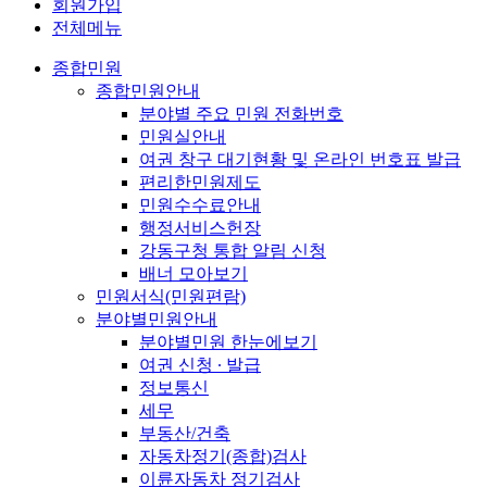
회원가입
전체메뉴
종합민원
종합민원안내
분야별 주요 민원 전화번호
민원실안내
여권 창구 대기현황 및 온라인 번호표 발급
편리한민원제도
민원수수료안내
행정서비스헌장
강동구청 통합 알림 신청
배너 모아보기
민원서식(민원편람)
분야별민원안내
분야별민원 한눈에보기
여권 신청 ∙ 발급
정보통신
세무
부동산/건축
자동차정기(종합)검사
이륜자동차 정기검사