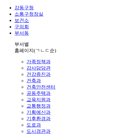
강동구청
소통구청장실
보건소
구의회
부서동
부서별
홈페이지
(ㄱㄴㄷ순)
가족정책과
감사담당관
건강증진과
건축과
건축안전센터
공동주택과
교육지원과
교통행정과
기획예산과
기후환경과
도로과
도시경관과