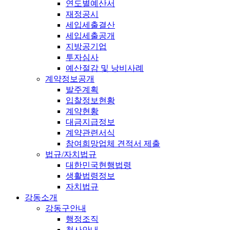
연도별예산서
재정공시
세입세출결산
세입세출공개
지방공기업
투자심사
예산절감 및 낭비사례
계약정보공개
발주계획
입찰정보현황
계약현황
대금지급정보
계약관련서식
참여희망업체 견적서 제출
법규/자치법규
대한민국현행법령
생활법령정보
자치법규
강동소개
강동구안내
행정조직
청사안내