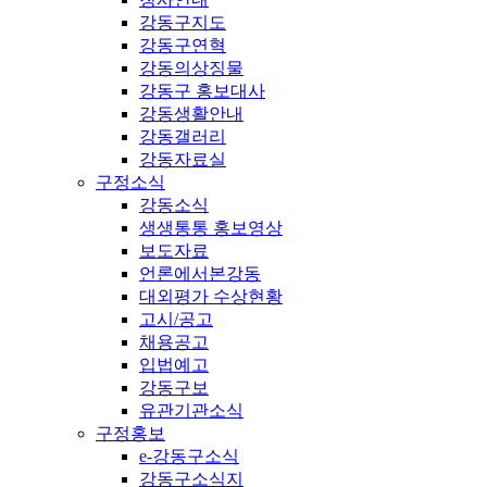
강동구지도
강동구연혁
강동의상징물
강동구 홍보대사
강동생활안내
강동갤러리
강동자료실
구정소식
강동소식
생생통통 홍보영상
보도자료
언론에서본강동
대외평가 수상현황
고시/공고
채용공고
입법예고
강동구보
유관기관소식
구정홍보
e-강동구소식
강동구소식지