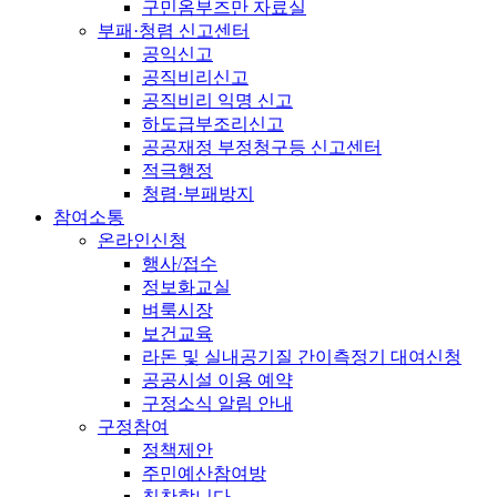
구민옴부즈만 자료실
부패·청렴 신고센터
공익신고
공직비리신고
공직비리 익명 신고
하도급부조리신고
공공재정 부정청구등 신고센터
적극행정
청렴·부패방지
참여소통
온라인신청
행사/접수
정보화교실
벼룩시장
보건교육
라돈 및 실내공기질 간이측정기 대여신청
공공시설 이용 예약
구정소식 알림 안내
구정참여
정책제안
주민예산참여방
칭찬합니다