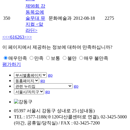
제98회 강
동목요예
350
술무대 뮤
문화예술과
2012-08-18
2275
지컬 <알
라딘>
<<
<
61
62
63
>
>>
이 페이지에서 제공하는 정보에 대하여 만족하십니까?
매우만족
만족
보통
불만
매우 불만족
평가하기
go
go
go
go
05397 서울시 강동구 성내로 25 (성내동)
TEL : 1577-1188(※120다산콜센터로 연결), 02-3425-5000
(야간, 공휴일/당직실) / FAX : 02-3425-7200