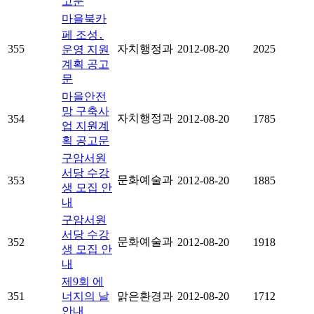
고문
마을북카
페 조성․
355
자치행정과
2012-08-20
2025
운영 지원
계획 공고
문
마을안전
망 구축사
자치행정과
354
2012-08-20
1785
업 지원계
획 공고문
구암서원
서당 수강
문화예술과
353
2012-08-20
1885
생 모집 안
내
구암서원
서당 수강
문화예술과
352
2012-08-20
1918
생 모집 안
내
제9회 에
351
너지의 날
맑은환경과
2012-08-20
1712
안내