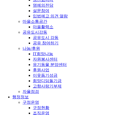
명예의전당
설문참여
입법예고 의견 열람
마을소통공간
마을활력소
공유도시강동
공유도시 강동
공유 참여하기
나눔/후원
IT희망나눔
자원봉사센터
유기동물 분양센터
후원사업
이웃돕기성금
희망디딤돌기금
고향사랑기부제
자율점검
행정정보
구정운영
구정현황
조직운영