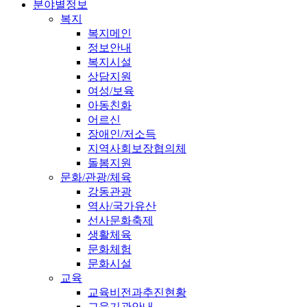
분야별정보
복지
복지메인
정보안내
복지시설
상담지원
여성/보육
아동친화
어르신
장애인/저소득
지역사회보장협의체
돌봄지원
문화/관광/체육
강동관광
역사/국가유산
선사문화축제
생활체육
문화체험
문화시설
교육
교육비전과추진현황
교육기관안내