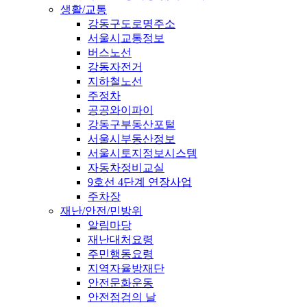
생활/교통
강동구도로명주소
서울시교통정보
버스노선
강동자전거
지하철노선
주정차
공공와이파이
강동구부동산포털
서울시부동산정보
서울시토지정보시스템
자동차정비교실
9호선 4단계 연장사업
주차장
재난/안전/민방위
알림마당
재난대처요령
주민행동요령
지역자율방재단
안전문화운동
안전점검의 날