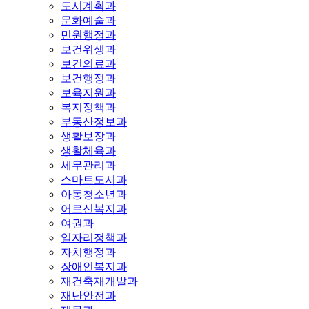
도시계획과
문화예술과
민원행정과
보건위생과
보건의료과
보건행정과
보육지원과
복지정책과
부동산정보과
생활보장과
생활체육과
세무관리과
스마트도시과
아동청소년과
어르신복지과
여권과
일자리정책과
자치행정과
장애인복지과
재건축재개발과
재난안전과