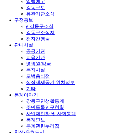
입법예고
강동구보
유관기관소식
구정홍보
e-강동구소식
강동구소식지
전자간행물
관내시설
공공기관
교육기관
병의원/약국
복지시설
모범음식점
심장제세동기 위치정보
기타
통계이야기
강동구민생활통계
주민등록인구현황
사업체현황 및 사회통계
통계연보
통계관련누리집
친선·우호도시