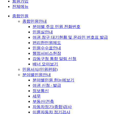
회원가입
전체메뉴
종합민원
종합민원안내
분야별 주요 민원 전화번호
민원실안내
여권 창구 대기현황 및 온라인 번호표 발급
편리한민원제도
민원수수료안내
행정서비스헌장
강동구청 통합 알림 신청
배너 모아보기
민원서식(민원편람)
분야별민원안내
분야별민원 한눈에보기
여권 신청 ∙ 발급
정보통신
세무
부동산/건축
자동차정기(종합)검사
이륜자동차 정기검사