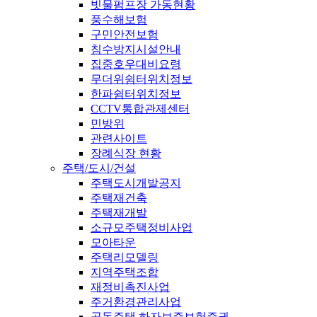
빗물펌프장 가동현황
풍수해보험
구민안전보험
침수방지시설안내
집중호우대비요령
무더위쉼터위치정보
한파쉼터위치정보
CCTV통합관제센터
민방위
관련사이트
장례식장 현황
주택/도시/건설
주택도시개발공지
주택재건축
주택재개발
소규모주택정비사업
모아타운
주택리모델링
지역주택조합
재정비촉진사업
주거환경관리사업
공동주택 하자보증보험증권