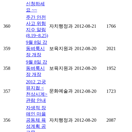
신청하세
요 ~~
주간 안전
사고 위험
360
자치행정과
2012-08-21
1766
지수 알림
(8.19~8.25)
9월 8일 강
359
동벼룩시
보육지원과
2012-08-20
2021
장 개장
9월 8일 강
358
동벼룩시
보육지원과
2012-08-20
1952
장 개장
2012 고궁
뮤지컬 <
문화예술과
357
2012-08-20
1723
천상시계>
관람 안내
자생적 장
애인 마을
356
공동체 육
자치행정과
2012-08-20
2087
성계획 공