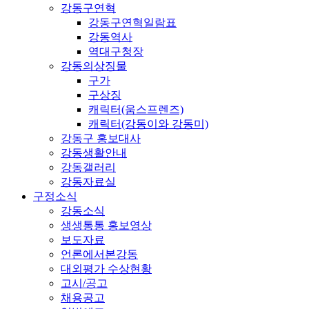
강동구연혁
강동구연혁일람표
강동역사
역대구청장
강동의상징물
구가
구상징
캐릭터(움스프렌즈)
캐릭터(강동이와 강동미)
강동구 홍보대사
강동생활안내
강동갤러리
강동자료실
구정소식
강동소식
생생통통 홍보영상
보도자료
언론에서본강동
대외평가 수상현황
고시/공고
채용공고