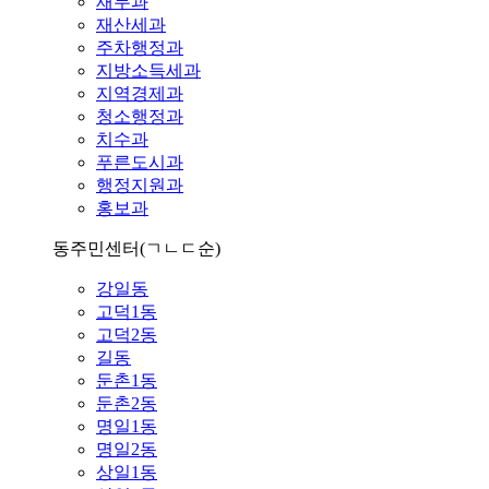
재무과
재산세과
주차행정과
지방소득세과
지역경제과
청소행정과
치수과
푸른도시과
행정지원과
홍보과
동주민센터
(ㄱㄴㄷ순)
강일동
고덕1동
고덕2동
길동
둔촌1동
둔촌2동
명일1동
명일2동
상일1동