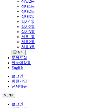
상일2동
성내1동
성내2동
성내3동
암사1동
암사2동
암사3동
천호1동
천호2동
천호3동
문화포털
한눈에강동
English
로그인
회원가입
전체메뉴
MENU
로그인