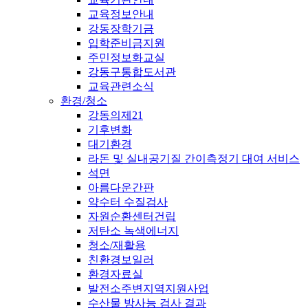
교육정보안내
강동장학기금
입학준비금지원
주민정보화교실
강동구통합도서관
교육관련소식
환경/청소
강동의제21
기후변화
대기환경
라돈 및 실내공기질 간이측정기 대여 서비스
석면
아름다운간판
약수터 수질검사
자원순환센터건립
저탄소 녹색에너지
청소/재활용
친환경보일러
환경자료실
발전소주변지역지원사업
수산물 방사능 검사 결과