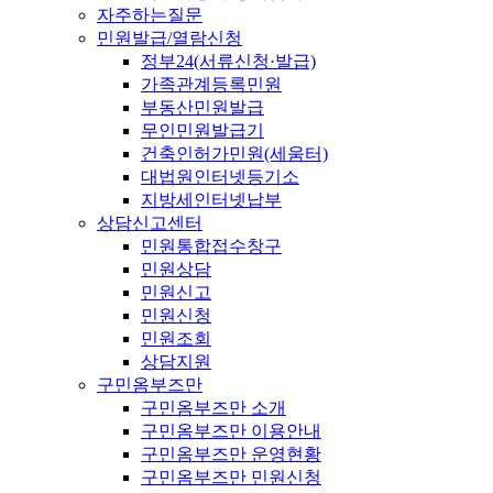
자주하는질문
민원발급/열람신청
정부24(서류신청·발급)
가족관계등록민원
부동산민원발급
무인민원발급기
건축인허가민원(세움터)
대법원인터넷등기소
지방세인터넷납부
상담신고센터
민원통합접수창구
민원상담
민원신고
민원신청
민원조회
상담지원
구민옴부즈만
구민옴부즈만 소개
구민옴부즈만 이용안내
구민옴부즈만 운영현황
구민옴부즈만 민원신청