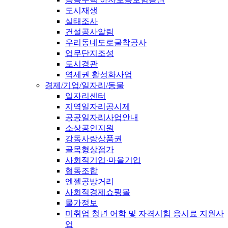
도시재생
실태조사
건설공사알림
우리동네도로굴착공사
업무단지조성
도시경관
역세권 활성화사업
경제/기업/일자리/동물
일자리센터
지역일자리공시제
공공일자리사업안내
소상공인지원
강동사랑상품권
골목형상점가
사회적기업·마을기업
협동조합
엔젤공방거리
사회적경제쇼핑몰
물가정보
미취업 청년 어학 및 자격시험 응시료 지원사
업