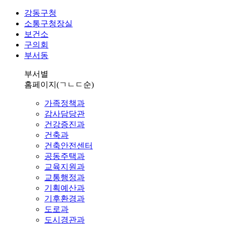
강동구청
소통구청장실
보건소
구의회
부서동
부서별
홈페이지
(ㄱㄴㄷ순)
가족정책과
감사담당관
건강증진과
건축과
건축안전센터
공동주택과
교육지원과
교통행정과
기획예산과
기후환경과
도로과
도시경관과