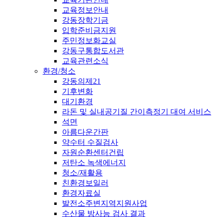
교육정보안내
강동장학기금
입학준비금지원
주민정보화교실
강동구통합도서관
교육관련소식
환경/청소
강동의제21
기후변화
대기환경
라돈 및 실내공기질 간이측정기 대여 서비스
석면
아름다운간판
약수터 수질검사
자원순환센터건립
저탄소 녹색에너지
청소/재활용
친환경보일러
환경자료실
발전소주변지역지원사업
수산물 방사능 검사 결과