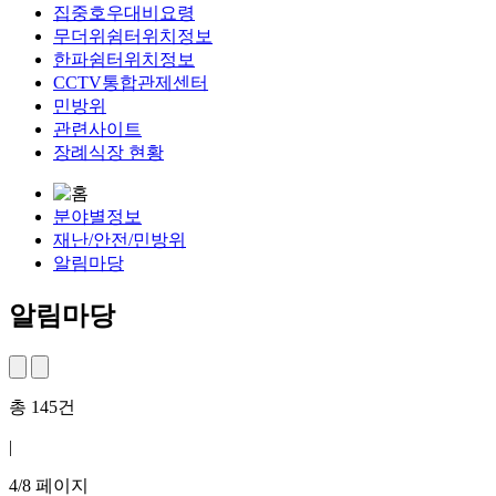
집중호우대비요령
무더위쉼터위치정보
한파쉼터위치정보
CCTV통합관제센터
민방위
관련사이트
장례식장 현황
분야별정보
재난/안전/민방위
알림마당
알림마당
총
145
건
|
4
/
8
페이지