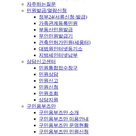
자주하는질문
민원발급/열람신청
정부24(서류신청·발급)
가족관계등록민원
부동산민원발급
무인민원발급기
건축인허가민원(세움터)
대법원인터넷등기소
지방세인터넷납부
상담신고센터
민원통합접수창구
민원상담
민원신고
민원신청
민원조회
상담지원
구민옴부즈만
구민옴부즈만 소개
구민옴부즈만 이용안내
구민옴부즈만 운영현황
구민옴부즈만 민원신청