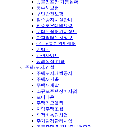
빗물펌프장 가동현황
풍수해보험
구민안전보험
침수방지시설안내
집중호우대비요령
무더위쉼터위치정보
한파쉼터위치정보
CCTV통합관제센터
민방위
관련사이트
장례식장 현황
주택/도시/건설
주택도시개발공지
주택재건축
주택재개발
소규모주택정비사업
모아타운
주택리모델링
지역주택조합
재정비촉진사업
주거환경관리사업
공동주택 하자보증보험증권