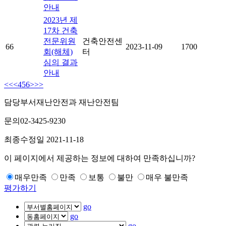
안내
2023년 제
17차 건축
전문위원
건축안전센
66
2023-11-09
1700
회(해체)
터
심의 결과
안내
<<
<
4
5
6
>
>>
담당부서
재난안전과 재난안전팀
문의
02-3425-9230
최종수정일
2021-11-18
이 페이지에서 제공하는 정보에 대하여 만족하십니까?
매우만족
만족
보통
불만
매우 불만족
평가하기
go
go
go