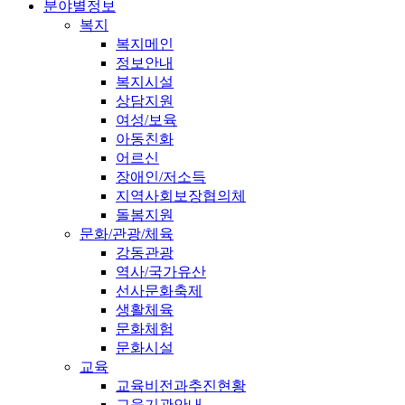
분야별정보
복지
복지메인
정보안내
복지시설
상담지원
여성/보육
아동친화
어르신
장애인/저소득
지역사회보장협의체
돌봄지원
문화/관광/체육
강동관광
역사/국가유산
선사문화축제
생활체육
문화체험
문화시설
교육
교육비전과추진현황
교육기관안내