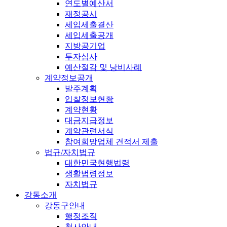
연도별예산서
재정공시
세입세출결산
세입세출공개
지방공기업
투자심사
예산절감 및 낭비사례
계약정보공개
발주계획
입찰정보현황
계약현황
대금지급정보
계약관련서식
참여희망업체 견적서 제출
법규/자치법규
대한민국현행법령
생활법령정보
자치법규
강동소개
강동구안내
행정조직
청사안내