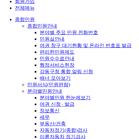
회원가입
전체메뉴
종합민원
종합민원안내
분야별 주요 민원 전화번호
민원실안내
여권 창구 대기현황 및 온라인 번호표 발급
편리한민원제도
민원수수료안내
행정서비스헌장
강동구청 통합 알림 신청
배너 모아보기
민원서식(민원편람)
분야별민원안내
분야별민원 한눈에보기
여권 신청 ∙ 발급
정보통신
세무
부동산/건축
자동차정기(종합)검사
이륜자동차 정기검사