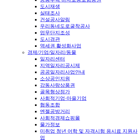
도시재생
실태조사
건설공사알림
우리동네도로굴착공사
업무단지조성
도시경관
역세권 활성화사업
경제/기업/일자리/동물
일자리센터
지역일자리공시제
공공일자리사업안내
소상공인지원
강동사랑상품권
골목형상점가
사회적기업·마을기업
협동조합
엔젤공방거리
사회적경제쇼핑몰
물가정보
미취업 청년 어학 및 자격시험 응시료 지원사
업