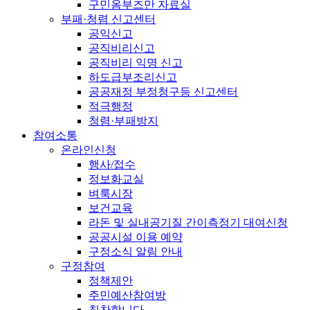
구민옴부즈만 자료실
부패·청렴 신고센터
공익신고
공직비리신고
공직비리 익명 신고
하도급부조리신고
공공재정 부정청구등 신고센터
적극행정
청렴·부패방지
참여소통
온라인신청
행사/접수
정보화교실
벼룩시장
보건교육
라돈 및 실내공기질 간이측정기 대여신청
공공시설 이용 예약
구정소식 알림 안내
구정참여
정책제안
주민예산참여방
칭찬합니다