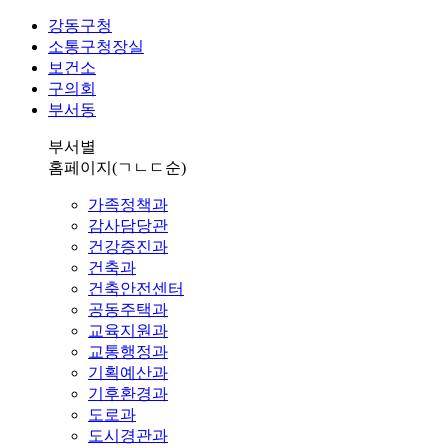
강동구청
소통구청장실
보건소
구의회
부서동
부서별
홈페이지
(ㄱㄴㄷ순)
가족정책과
감사담당관
건강증진과
건축과
건축안전센터
공동주택과
교육지원과
교통행정과
기획예산과
기후환경과
도로과
도시경관과