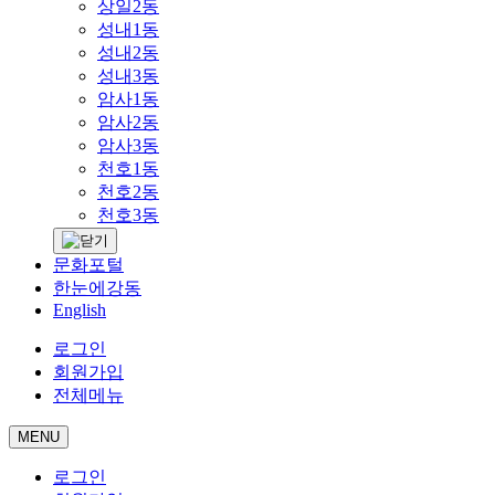
상일2동
성내1동
성내2동
성내3동
암사1동
암사2동
암사3동
천호1동
천호2동
천호3동
문화포털
한눈에강동
English
로그인
회원가입
전체메뉴
MENU
로그인