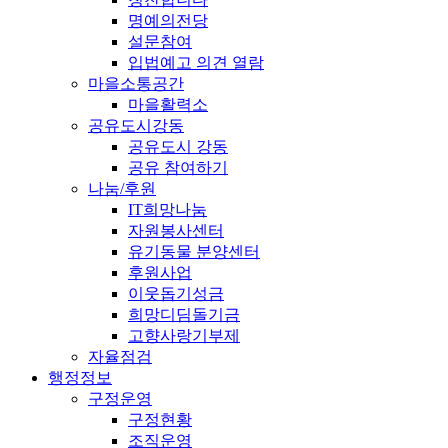
명예의전당
설문참여
입법예고 의견 열람
마을소통공간
마을활력소
공유도시강동
공유도시 강동
공유 참여하기
나눔/후원
IT희망나눔
자원봉사센터
유기동물 분양센터
후원사업
이웃돕기성금
희망디딤돌기금
고향사랑기부제
자율점검
행정정보
구정운영
구정현황
조직운영