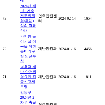
내
2024년 제
1차 건축
전문위원
건축안전센
73
2024-02-14
1654
회(해체)
터
심의 결과
안내
안전한 놀
이시설 이
용을 위한
재난안전과
72
2024-01-16
4456
놀이기구
별 안전수
칙
겨울철 재
난·안전위
71
험요인 집
재난안전과
2024-01-16
1811
중신고제
운영
강동구
2024년 2
차 건축물
건축안전센