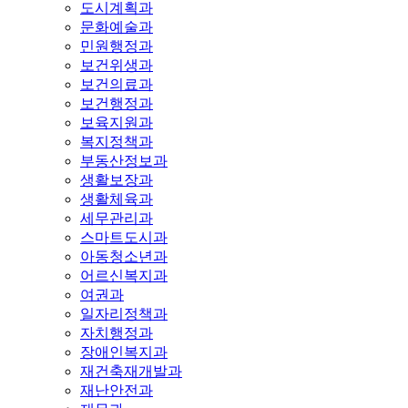
도시계획과
문화예술과
민원행정과
보건위생과
보건의료과
보건행정과
보육지원과
복지정책과
부동산정보과
생활보장과
생활체육과
세무관리과
스마트도시과
아동청소년과
어르신복지과
여권과
일자리정책과
자치행정과
장애인복지과
재건축재개발과
재난안전과