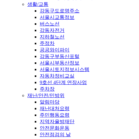
생활/교통
강동구도로명주소
서울시교통정보
버스노선
강동자전거
지하철노선
주정차
공공와이파이
강동구부동산포털
서울시부동산정보
서울시토지정보시스템
자동차정비교실
9호선 4단계 연장사업
주차장
재난/안전/민방위
알림마당
재난대처요령
주민행동요령
지역자율방재단
안전문화운동
안전점검의 날