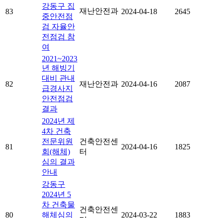
강동구 집
재난안전과
83
2024-04-18
2645
중안전점
검 자율안
전점검 참
여
2021~2023
년 해빙기
대비 관내
82
재난안전과
2024-04-16
2087
급경사지
안전점검
결과
2024년 제
4차 건축
전문위원
건축안전센
81
2024-04-16
1825
회(해체)
터
심의 결과
안내
강동구
2024년 5
차 건축물
건축안전센
80
해체심의
2024-03-22
1883