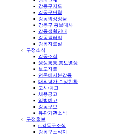
강동구지도
강동구연혁
강동의상징물
강동구 홍보대사
강동생활안내
강동갤러리
강동자료실
구정소식
강동소식
생생통통 홍보영상
보도자료
언론에서본강동
대외평가 수상현황
고시/공고
채용공고
입법예고
강동구보
유관기관소식
구정홍보
e-강동구소식
강동구소식지