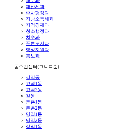
재무과
재산세과
주차행정과
지방소득세과
지역경제과
청소행정과
치수과
푸른도시과
행정지원과
홍보과
동주민센터
(ㄱㄴㄷ순)
강일동
고덕1동
고덕2동
길동
둔촌1동
둔촌2동
명일1동
명일2동
상일1동