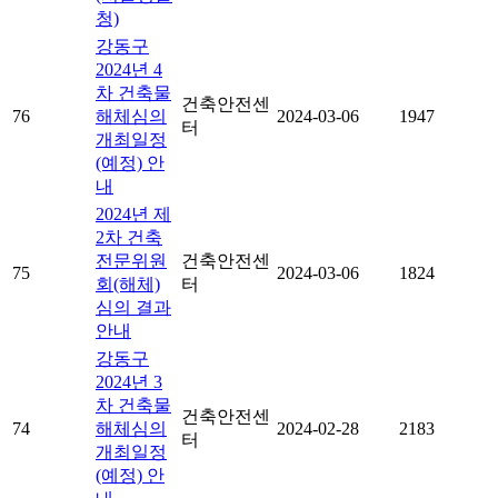
청)
강동구
2024년 4
차 건축물
건축안전센
76
해체심의
2024-03-06
1947
터
개최일정
(예정) 안
내
2024년 제
2차 건축
전문위원
건축안전센
75
2024-03-06
1824
회(해체)
터
심의 결과
안내
강동구
2024년 3
차 건축물
건축안전센
74
해체심의
2024-02-28
2183
터
개최일정
(예정) 안