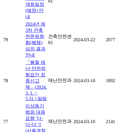
터
개최일정
(예정) 안
내
2024년 제
3차 건축
전문위원
건축안전센
79
2024-03-22
2077
회(해체)
터
심의 결과
안내
「봄철 재
난·안전위
험요인 집
재난안전과
78
2024-03-10
1892
중신고
제」(2024.
3. 1. ~
5.31.) 알림
이상동기
범죄 대응
요령 '다·
재난안전과
77
2024-03-10
2141
다·다' !!
(서울경찰