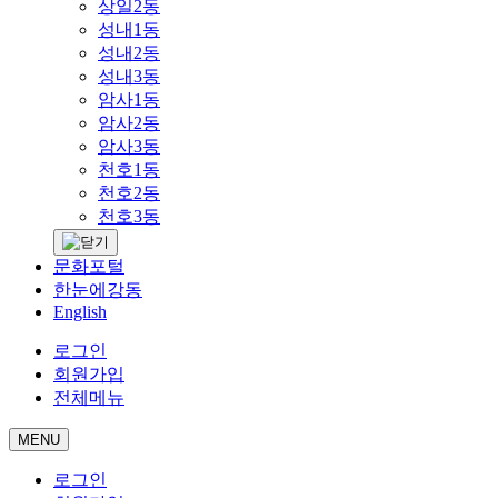
상일2동
성내1동
성내2동
성내3동
암사1동
암사2동
암사3동
천호1동
천호2동
천호3동
문화포털
한눈에강동
English
로그인
회원가입
전체메뉴
MENU
로그인