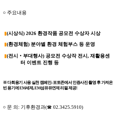
○
주요내용
▮
(
시상식
)
2026
환경작품 공모전 수상자 시상
▮
(
환경체험
) 분야
별 환경 체험부스 등 운영
▮
(
전시
‧
부대행사
)
공모전 수상작 전시
,
재활용센
터 이벤트 진행 등
※
다회용기 사용 실천 캠페인
:
포토존에서 인증사진 촬영 후 가져온
빈 용기에
EM
세제
, EM
섬유유연제 리필 제공
!
○
문 의
:
기후환경과
(
☎
02.3425.5910)