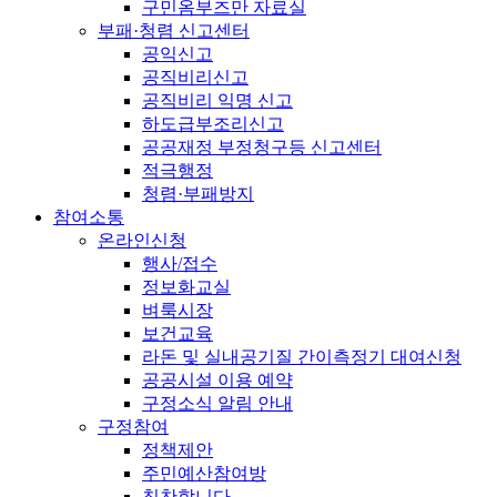
구민옴부즈만 자료실
부패·청렴 신고센터
공익신고
공직비리신고
공직비리 익명 신고
하도급부조리신고
공공재정 부정청구등 신고센터
적극행정
청렴·부패방지
참여소통
온라인신청
행사/접수
정보화교실
벼룩시장
보건교육
라돈 및 실내공기질 간이측정기 대여신청
공공시설 이용 예약
구정소식 알림 안내
구정참여
정책제안
주민예산참여방
칭찬합니다