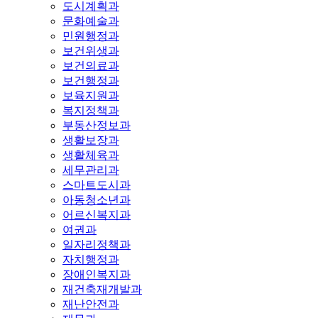
도시계획과
문화예술과
민원행정과
보건위생과
보건의료과
보건행정과
보육지원과
복지정책과
부동산정보과
생활보장과
생활체육과
세무관리과
스마트도시과
아동청소년과
어르신복지과
여권과
일자리정책과
자치행정과
장애인복지과
재건축재개발과
재난안전과