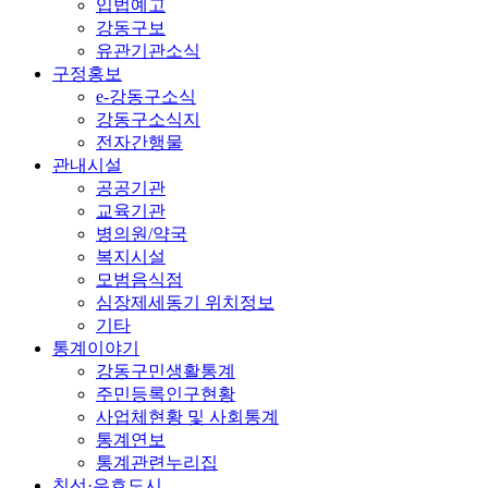
입법예고
강동구보
유관기관소식
구정홍보
e-강동구소식
강동구소식지
전자간행물
관내시설
공공기관
교육기관
병의원/약국
복지시설
모범음식점
심장제세동기 위치정보
기타
통계이야기
강동구민생활통계
주민등록인구현황
사업체현황 및 사회통계
통계연보
통계관련누리집
친선·우호도시