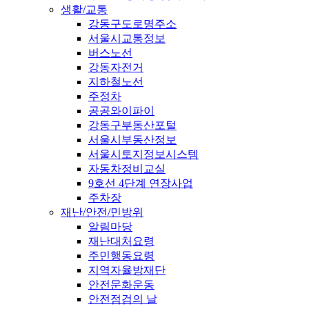
생활/교통
강동구도로명주소
서울시교통정보
버스노선
강동자전거
지하철노선
주정차
공공와이파이
강동구부동산포털
서울시부동산정보
서울시토지정보시스템
자동차정비교실
9호선 4단계 연장사업
주차장
재난/안전/민방위
알림마당
재난대처요령
주민행동요령
지역자율방재단
안전문화운동
안전점검의 날