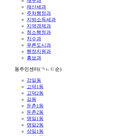
재무과
재산세과
주차행정과
지방소득세과
지역경제과
청소행정과
치수과
푸른도시과
행정지원과
홍보과
동주민센터
(ㄱㄴㄷ순)
강일동
고덕1동
고덕2동
길동
둔촌1동
둔촌2동
명일1동
명일2동
상일1동