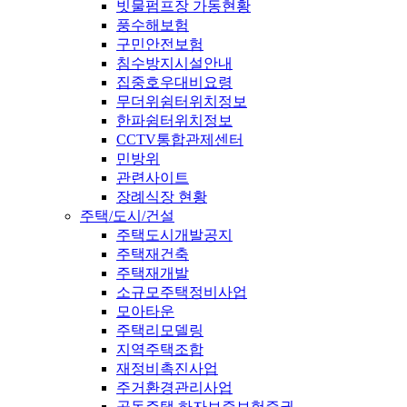
빗물펌프장 가동현황
풍수해보험
구민안전보험
침수방지시설안내
집중호우대비요령
무더위쉼터위치정보
한파쉼터위치정보
CCTV통합관제센터
민방위
관련사이트
장례식장 현황
주택/도시/건설
주택도시개발공지
주택재건축
주택재개발
소규모주택정비사업
모아타운
주택리모델링
지역주택조합
재정비촉진사업
주거환경관리사업
공동주택 하자보증보험증권