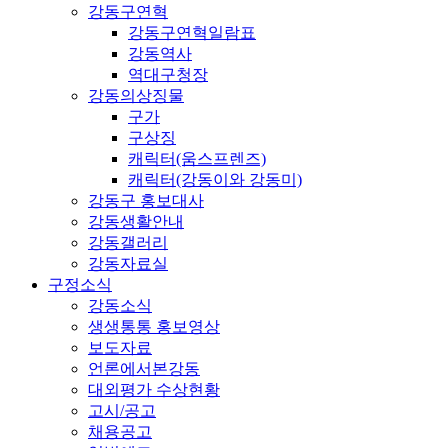
강동구연혁
강동구연혁일람표
강동역사
역대구청장
강동의상징물
구가
구상징
캐릭터(움스프렌즈)
캐릭터(강동이와 강동미)
강동구 홍보대사
강동생활안내
강동갤러리
강동자료실
구정소식
강동소식
생생통통 홍보영상
보도자료
언론에서본강동
대외평가 수상현황
고시/공고
채용공고