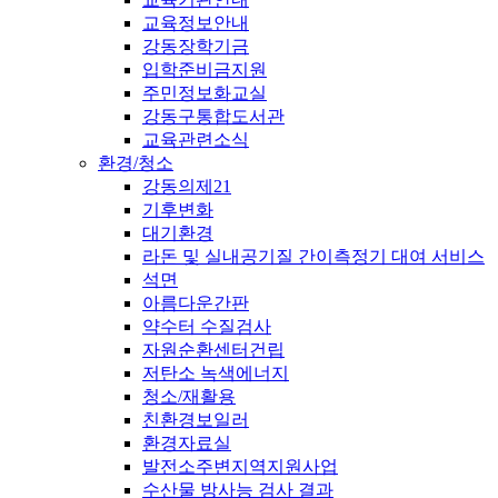
교육정보안내
강동장학기금
입학준비금지원
주민정보화교실
강동구통합도서관
교육관련소식
환경/청소
강동의제21
기후변화
대기환경
라돈 및 실내공기질 간이측정기 대여 서비스
석면
아름다운간판
약수터 수질검사
자원순환센터건립
저탄소 녹색에너지
청소/재활용
친환경보일러
환경자료실
발전소주변지역지원사업
수산물 방사능 검사 결과