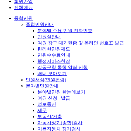
회원가입
전체메뉴
종합민원
종합민원안내
분야별 주요 민원 전화번호
민원실안내
여권 창구 대기현황 및 온라인 번호표 발급
편리한민원제도
민원수수료안내
행정서비스헌장
강동구청 통합 알림 신청
배너 모아보기
민원서식(민원편람)
분야별민원안내
분야별민원 한눈에보기
여권 신청 ∙ 발급
정보통신
세무
부동산/건축
자동차정기(종합)검사
이륜자동차 정기검사