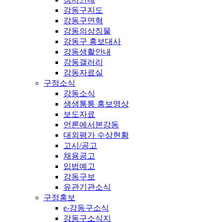
강동구지도
강동구연혁
강동의상징물
강동구 홍보대사
강동생활안내
강동갤러리
강동자료실
구정소식
강동소식
생생통통 홍보영상
보도자료
언론에서본강동
대외평가 수상현황
고시/공고
채용공고
입법예고
강동구보
유관기관소식
구정홍보
e-강동구소식
강동구소식지