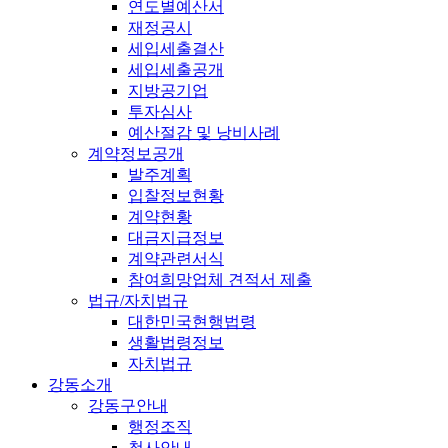
연도별예산서
재정공시
세입세출결산
세입세출공개
지방공기업
투자심사
예산절감 및 낭비사례
계약정보공개
발주계획
입찰정보현황
계약현황
대금지급정보
계약관련서식
참여희망업체 견적서 제출
법규/자치법규
대한민국현행법령
생활법령정보
자치법규
강동소개
강동구안내
행정조직
청사안내