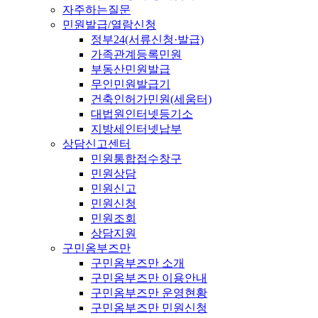
자주하는질문
민원발급/열람신청
정부24(서류신청·발급)
가족관계등록민원
부동산민원발급
무인민원발급기
건축인허가민원(세움터)
대법원인터넷등기소
지방세인터넷납부
상담신고센터
민원통합접수창구
민원상담
민원신고
민원신청
민원조회
상담지원
구민옴부즈만
구민옴부즈만 소개
구민옴부즈만 이용안내
구민옴부즈만 운영현황
구민옴부즈만 민원신청