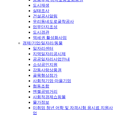
도시재생
실태조사
건설공사알림
우리동네도로굴착공사
업무단지조성
도시경관
역세권 활성화사업
경제/기업/일자리/동물
일자리센터
지역일자리공시제
공공일자리사업안내
소상공인지원
강동사랑상품권
골목형상점가
사회적기업·마을기업
협동조합
엔젤공방거리
사회적경제쇼핑몰
물가정보
미취업 청년 어학 및 자격시험 응시료 지원사
업