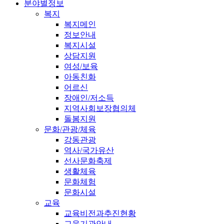
분야별정보
복지
복지메인
정보안내
복지시설
상담지원
여성/보육
아동친화
어르신
장애인/저소득
지역사회보장협의체
돌봄지원
문화/관광/체육
강동관광
역사/국가유산
선사문화축제
생활체육
문화체험
문화시설
교육
교육비전과추진현황
교육기관안내