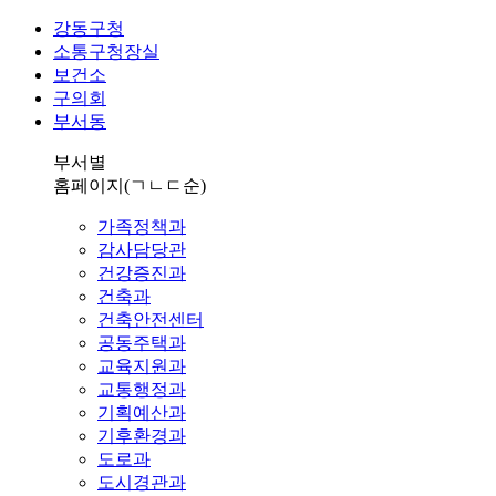
강동구청
소통구청장실
보건소
구의회
부서동
부서별
홈페이지
(ㄱㄴㄷ순)
가족정책과
감사담당관
건강증진과
건축과
건축안전센터
공동주택과
교육지원과
교통행정과
기획예산과
기후환경과
도로과
도시경관과