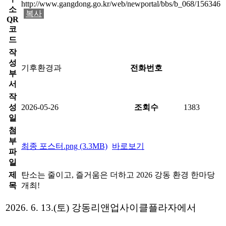
http://www.gangdong.go.kr/web/newportal/bbs/b_068/156346
소
복사
QR
코
드
작
성
기후환경과
전화번호
부
서
작
성
2026-05-26
조회수
1383
일
첨
부
최종 포스터.png (3.3MB)
바로보기
파
일
제
탄소는 줄이고, 즐거움은 더하고 2026 강동 환경 한마당
목
개최!
2
026. 6. 13.(
토
)
강동리앤업사이클플라자에서