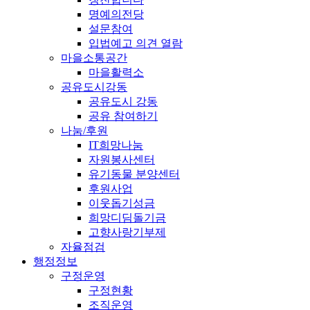
명예의전당
설문참여
입법예고 의견 열람
마을소통공간
마을활력소
공유도시강동
공유도시 강동
공유 참여하기
나눔/후원
IT희망나눔
자원봉사센터
유기동물 분양센터
후원사업
이웃돕기성금
희망디딤돌기금
고향사랑기부제
자율점검
행정정보
구정운영
구정현황
조직운영