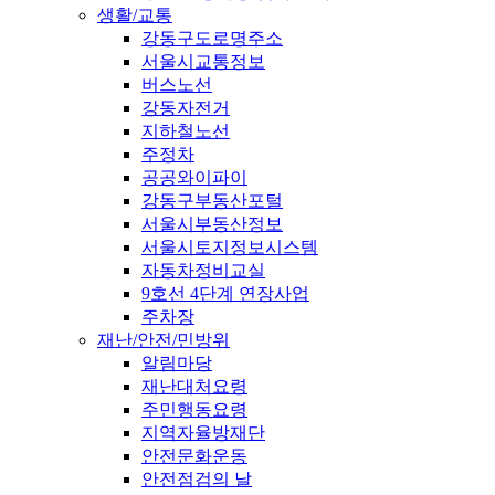
생활/교통
강동구도로명주소
서울시교통정보
버스노선
강동자전거
지하철노선
주정차
공공와이파이
강동구부동산포털
서울시부동산정보
서울시토지정보시스템
자동차정비교실
9호선 4단계 연장사업
주차장
재난/안전/민방위
알림마당
재난대처요령
주민행동요령
지역자율방재단
안전문화운동
안전점검의 날