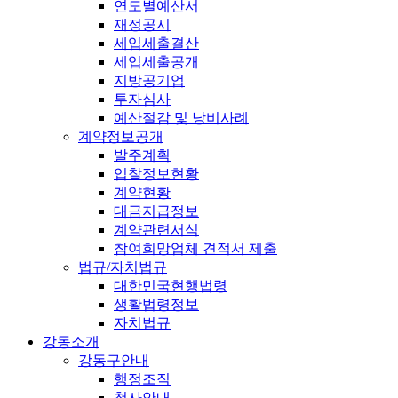
연도별예산서
재정공시
세입세출결산
세입세출공개
지방공기업
투자심사
예산절감 및 낭비사례
계약정보공개
발주계획
입찰정보현황
계약현황
대금지급정보
계약관련서식
참여희망업체 견적서 제출
법규/자치법규
대한민국현행법령
생활법령정보
자치법규
강동소개
강동구안내
행정조직
청사안내