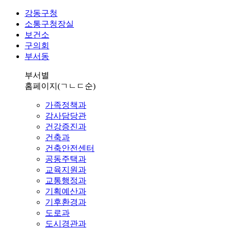
강동구청
소통구청장실
보건소
구의회
부서동
부서별
홈페이지
(ㄱㄴㄷ순)
가족정책과
감사담당관
건강증진과
건축과
건축안전센터
공동주택과
교육지원과
교통행정과
기획예산과
기후환경과
도로과
도시경관과