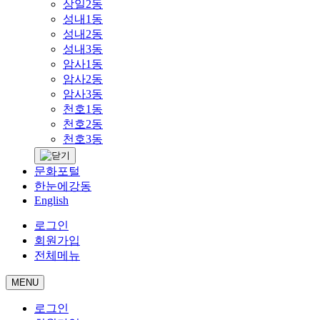
상일2동
성내1동
성내2동
성내3동
암사1동
암사2동
암사3동
천호1동
천호2동
천호3동
문화포털
한눈에강동
English
로그인
회원가입
전체메뉴
MENU
로그인