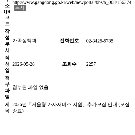
http://www.gangdong.go.kr/web/newportal/bbs/b_068/156374
소
복사
QR
코
드
작
성
가족정책과
전화번호
02-3425-5785
부
서
작
성
2026-05-28
조회수
2257
일
첨
부
첨부된 파일 없음
파
일
제
2026년「서울형 가사서비스 지원」추가모집 안내 (모집
목
종료)