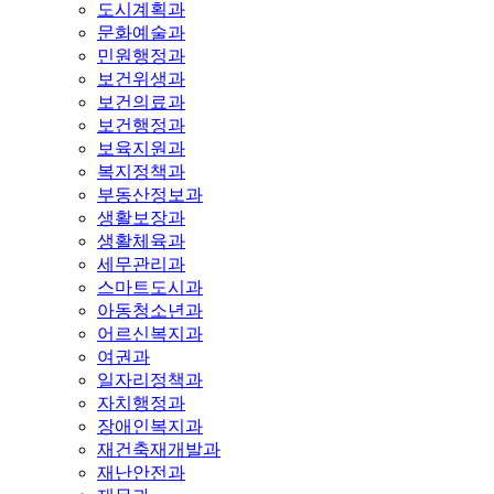
도시계획과
문화예술과
민원행정과
보건위생과
보건의료과
보건행정과
보육지원과
복지정책과
부동산정보과
생활보장과
생활체육과
세무관리과
스마트도시과
아동청소년과
어르신복지과
여권과
일자리정책과
자치행정과
장애인복지과
재건축재개발과
재난안전과