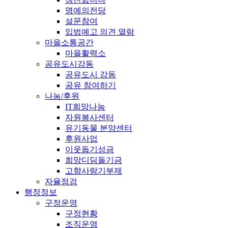
명예의전당
설문참여
입법예고 의견 열람
마을소통공간
마을활력소
공유도시강동
공유도시 강동
공유 참여하기
나눔/후원
IT희망나눔
자원봉사센터
유기동물 분양센터
후원사업
이웃돕기성금
희망디딤돌기금
고향사랑기부제
자율점검
행정정보
구정운영
구정현황
조직운영