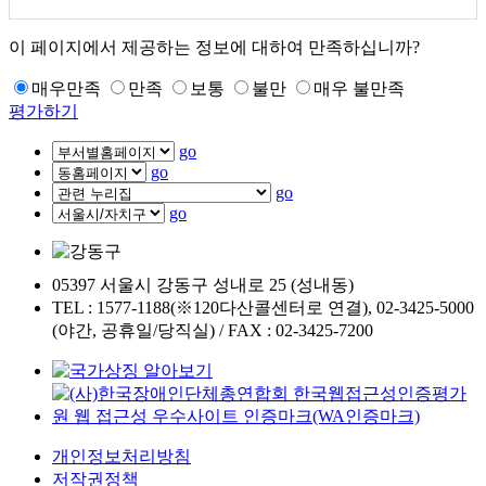
이 페이지에서 제공하는 정보에 대하여 만족하십니까?
매우만족
만족
보통
불만
매우 불만족
평가하기
go
go
go
go
05397 서울시 강동구 성내로 25 (성내동)
TEL : 1577-1188(※120다산콜센터로 연결), 02-3425-5000
(야간, 공휴일/당직실) / FAX : 02-3425-7200
개인정보처리방침
저작권정책