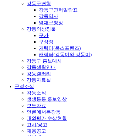
강동구연혁
강동구연혁일람표
강동역사
역대구청장
강동의상징물
구가
구상징
캐릭터(움스프렌즈)
캐릭터(강동이와 강동미)
강동구 홍보대사
강동생활안내
강동갤러리
강동자료실
구정소식
강동소식
생생통통 홍보영상
보도자료
언론에서본강동
대외평가 수상현황
고시/공고
채용공고