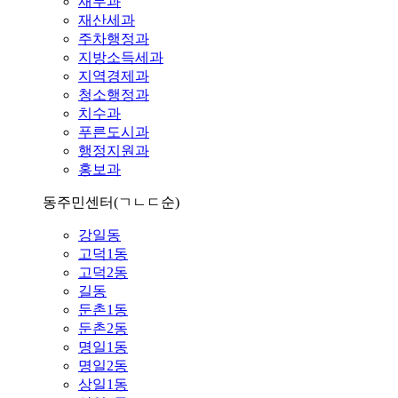
재무과
재산세과
주차행정과
지방소득세과
지역경제과
청소행정과
치수과
푸른도시과
행정지원과
홍보과
동주민센터
(ㄱㄴㄷ순)
강일동
고덕1동
고덕2동
길동
둔촌1동
둔촌2동
명일1동
명일2동
상일1동