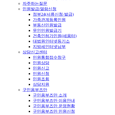
자주하는질문
민원발급/열람신청
정부24(서류신청·발급)
가족관계등록민원
부동산민원발급
무인민원발급기
건축인허가민원(세움터)
대법원인터넷등기소
지방세인터넷납부
상담신고센터
민원통합접수창구
민원상담
민원신고
민원신청
민원조회
상담지원
구민옴부즈만
구민옴부즈만 소개
구민옴부즈만 이용안내
구민옴부즈만 운영현황
구민옴부즈만 민원신청