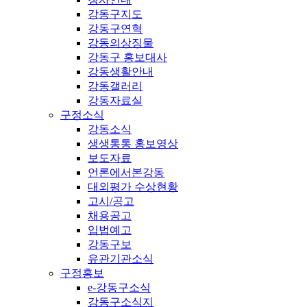
강동구지도
강동구연혁
강동의상징물
강동구 홍보대사
강동생활안내
강동갤러리
강동자료실
구정소식
강동소식
생생통통 홍보영상
보도자료
언론에서본강동
대외평가 수상현황
고시/공고
채용공고
입법예고
강동구보
유관기관소식
구정홍보
e-강동구소식
강동구소식지