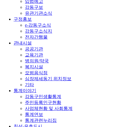
입법예고
강동구보
유관기관소식
구정홍보
e-강동구소식
강동구소식지
전자간행물
관내시설
공공기관
교육기관
병의원/약국
복지시설
모범음식점
심장제세동기 위치정보
기타
통계이야기
강동구민생활통계
주민등록인구현황
사업체현황 및 사회통계
통계연보
통계관련누리집
친선·우호도시