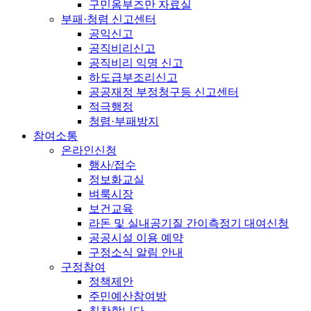
구민옴부즈만 자료실
부패·청렴 신고센터
공익신고
공직비리신고
공직비리 익명 신고
하도급부조리신고
공공재정 부정청구등 신고센터
적극행정
청렴·부패방지
참여소통
온라인신청
행사/접수
정보화교실
벼룩시장
보건교육
라돈 및 실내공기질 간이측정기 대여신청
공공시설 이용 예약
구정소식 알림 안내
구정참여
정책제안
주민예산참여방
칭찬합니다