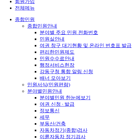
회원가입
전체메뉴
종합민원
종합민원안내
분야별 주요 민원 전화번호
민원실안내
여권 창구 대기현황 및 온라인 번호표 발급
편리한민원제도
민원수수료안내
행정서비스헌장
강동구청 통합 알림 신청
배너 모아보기
민원서식(민원편람)
분야별민원안내
분야별민원 한눈에보기
여권 신청 ∙ 발급
정보통신
세무
부동산/건축
자동차정기(종합)검사
이륜자동차 정기검사