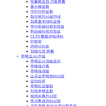
빗물펌프장 가동현황
풍수해보험
구민안전보험
침수방지시설안내
집중호우대비요령
무더위쉼터위치정보
한파쉼터위치정보
CCTV통합관제센터
민방위
관련사이트
장례식장 현황
주택/도시/건설
주택도시개발공지
주택재건축
주택재개발
소규모주택정비사업
모아타운
주택리모델링
지역주택조합
재정비촉진사업
주거환경관리사업
공동주택 하자보증보험증권