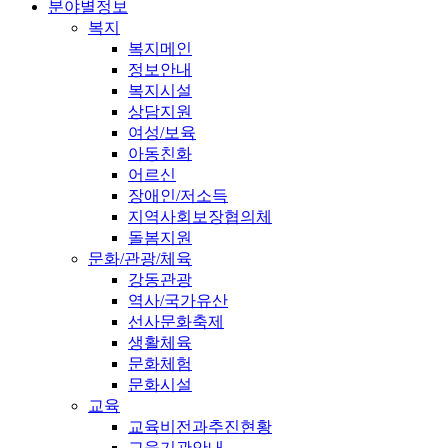
분야별정보
복지
복지메인
정보안내
복지시설
상담지원
여성/보육
아동친화
어르신
장애인/저소득
지역사회보장협의체
돌봄지원
문화/관광/체육
강동관광
역사/국가유산
선사문화축제
생활체육
문화체험
문화시설
교육
교육비전과추진현황
교육기관안내