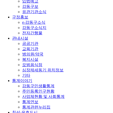
입법예고
강동구보
유관기관소식
구정홍보
e-강동구소식
강동구소식지
전자간행물
관내시설
공공기관
교육기관
병의원/약국
복지시설
모범음식점
심장제세동기 위치정보
기타
통계이야기
강동구민생활통계
주민등록인구현황
사업체현황 및 사회통계
통계연보
통계관련누리집
친선·우호도시