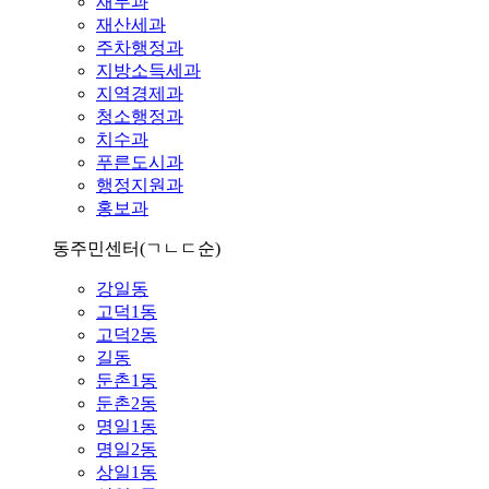
재무과
재산세과
주차행정과
지방소득세과
지역경제과
청소행정과
치수과
푸른도시과
행정지원과
홍보과
동주민센터
(ㄱㄴㄷ순)
강일동
고덕1동
고덕2동
길동
둔촌1동
둔촌2동
명일1동
명일2동
상일1동