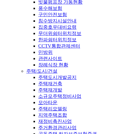
빗물펌프장 가동현황
풍수해보험
구민안전보험
침수방지시설안내
집중호우대비요령
무더위쉼터위치정보
한파쉼터위치정보
CCTV통합관제센터
민방위
관련사이트
장례식장 현황
주택/도시/건설
주택도시개발공지
주택재건축
주택재개발
소규모주택정비사업
모아타운
주택리모델링
지역주택조합
재정비촉진사업
주거환경관리사업
공동주택 하자보증보험증권