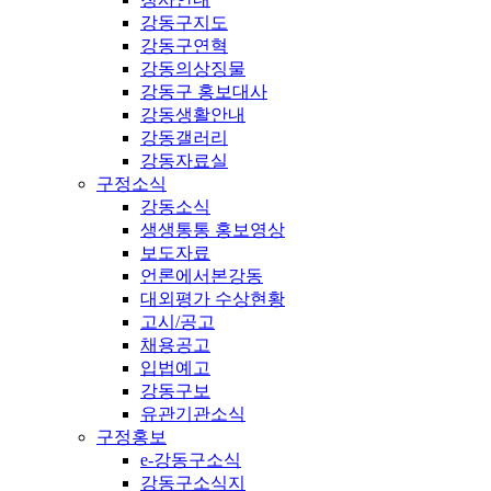
강동구지도
강동구연혁
강동의상징물
강동구 홍보대사
강동생활안내
강동갤러리
강동자료실
구정소식
강동소식
생생통통 홍보영상
보도자료
언론에서본강동
대외평가 수상현황
고시/공고
채용공고
입법예고
강동구보
유관기관소식
구정홍보
e-강동구소식
강동구소식지