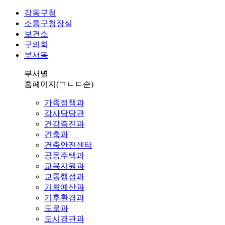
강동구청
소통구청장실
보건소
구의회
부서동
부서별
홈페이지
(ㄱㄴㄷ순)
가족정책과
감사담당관
건강증진과
건축과
건축안전센터
공동주택과
교육지원과
교통행정과
기획예산과
기후환경과
도로과
도시경관과