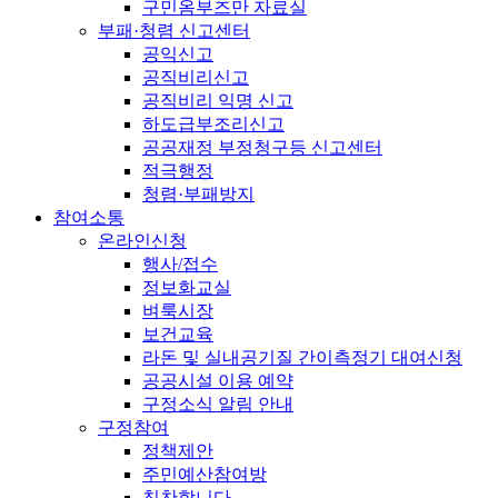
구민옴부즈만 자료실
부패·청렴 신고센터
공익신고
공직비리신고
공직비리 익명 신고
하도급부조리신고
공공재정 부정청구등 신고센터
적극행정
청렴·부패방지
참여소통
온라인신청
행사/접수
정보화교실
벼룩시장
보건교육
라돈 및 실내공기질 간이측정기 대여신청
공공시설 이용 예약
구정소식 알림 안내
구정참여
정책제안
주민예산참여방
칭찬합니다