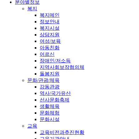
분야별정보
복지
복지메인
정보안내
복지시설
상담지원
여성/보육
아동친화
어르신
장애인/저소득
지역사회보장협의체
돌봄지원
문화/관광/체육
강동관광
역사/국가유산
선사문화축제
생활체육
문화체험
문화시설
교육
교육비전과추진현황
교육기관안내