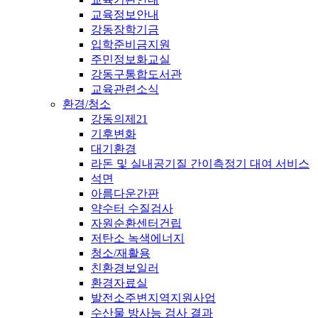
교육정보안내
강동장학기금
입학준비금지원
주민정보화교실
강동구통합도서관
교육관련소식
환경/청소
강동의제21
기후변화
대기환경
라돈 및 실내공기질 간이측정기 대여 서비스
석면
아름다운간판
약수터 수질검사
자원순환센터건립
저탄소 녹색에너지
청소/재활용
친환경보일러
환경자료실
발전소주변지역지원사업
수산물 방사능 검사 결과