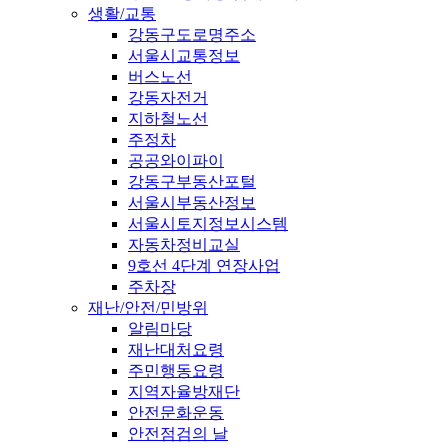
생활/교통
강동구도로명주소
서울시교통정보
버스노선
강동자전거
지하철노선
주정차
공공와이파이
강동구부동산포털
서울시부동산정보
서울시토지정보시스템
자동차정비교실
9호선 4단계 연장사업
주차장
재난/안전/민방위
알림마당
재난대처요령
주민행동요령
지역자율방재단
안전문화운동
안전점검의 날