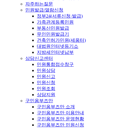
자주하는질문
민원발급/열람신청
정부24(서류신청·발급)
가족관계등록민원
부동산민원발급
무인민원발급기
건축인허가민원(세움터)
대법원인터넷등기소
지방세인터넷납부
상담신고센터
민원통합접수창구
민원상담
민원신고
민원신청
민원조회
상담지원
구민옴부즈만
구민옴부즈만 소개
구민옴부즈만 이용안내
구민옴부즈만 운영현황
구민옴부즈만 민원신청