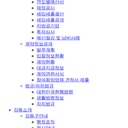
연도별예산서
재정공시
세입세출결산
세입세출공개
지방공기업
투자심사
예산절감 및 낭비사례
계약정보공개
발주계획
입찰정보현황
계약현황
대금지급정보
계약관련서식
참여희망업체 견적서 제출
법규/자치법규
대한민국현행법령
생활법령정보
자치법규
강동소개
강동구안내
행정조직
청사안내