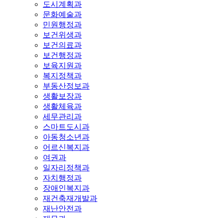
도시계획과
문화예술과
민원행정과
보건위생과
보건의료과
보건행정과
보육지원과
복지정책과
부동산정보과
생활보장과
생활체육과
세무관리과
스마트도시과
아동청소년과
어르신복지과
여권과
일자리정책과
자치행정과
장애인복지과
재건축재개발과
재난안전과