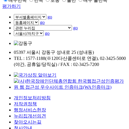
매우만족
만족
보통
불만
매우 불만족
평가하기
go
go
go
go
05397 서울시 강동구 성내로 25 (성내동)
TEL : 1577-1188(※120다산콜센터로 연결), 02-3425-5000
(야간, 공휴일/당직실) / FAX : 02-3425-7200
개인정보처리방침
저작권정책
행정서비스헌장
누리집개선의견
찾아오시는길
청사안내