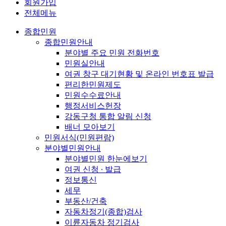
회원가입
전체메뉴
종합민원
종합민원안내
분야별 주요 민원 전화번호
민원실안내
여권 창구 대기현황 및 온라인 번호표 발급
편리한민원제도
민원수수료안내
행정서비스헌장
강동구청 통합 알림 신청
배너 모아보기
민원서식(민원편람)
분야별민원안내
분야별민원 한눈에보기
여권 신청 ∙ 발급
정보통신
세무
부동산/건축
자동차정기(종합)검사
이륜자동차 정기검사