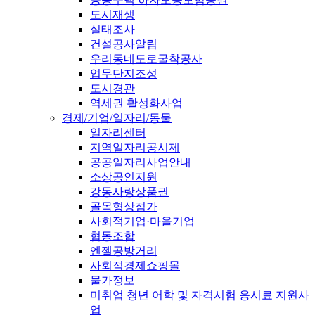
도시재생
실태조사
건설공사알림
우리동네도로굴착공사
업무단지조성
도시경관
역세권 활성화사업
경제/기업/일자리/동물
일자리센터
지역일자리공시제
공공일자리사업안내
소상공인지원
강동사랑상품권
골목형상점가
사회적기업·마을기업
협동조합
엔젤공방거리
사회적경제쇼핑몰
물가정보
미취업 청년 어학 및 자격시험 응시료 지원사
업