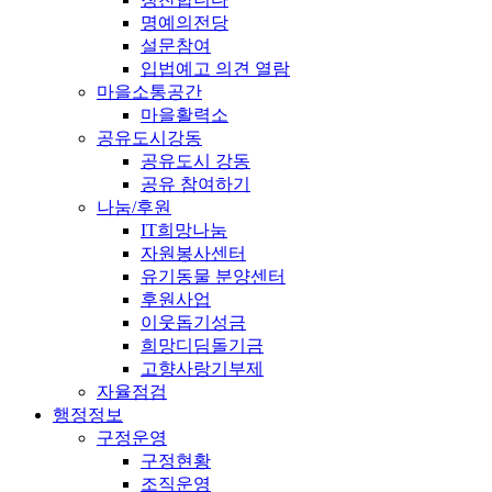
명예의전당
설문참여
입법예고 의견 열람
마을소통공간
마을활력소
공유도시강동
공유도시 강동
공유 참여하기
나눔/후원
IT희망나눔
자원봉사센터
유기동물 분양센터
후원사업
이웃돕기성금
희망디딤돌기금
고향사랑기부제
자율점검
행정정보
구정운영
구정현황
조직운영