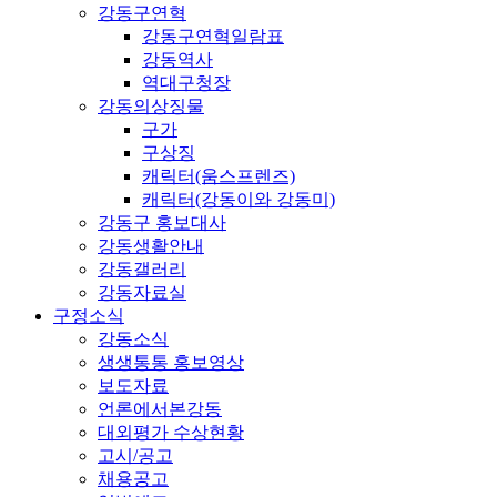
강동구연혁
강동구연혁일람표
강동역사
역대구청장
강동의상징물
구가
구상징
캐릭터(움스프렌즈)
캐릭터(강동이와 강동미)
강동구 홍보대사
강동생활안내
강동갤러리
강동자료실
구정소식
강동소식
생생통통 홍보영상
보도자료
언론에서본강동
대외평가 수상현황
고시/공고
채용공고