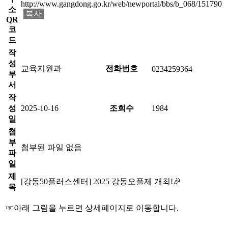
http://www.gangdong.go.kr/web/newportal/bbs/b_068/151790
소
복사
QR
코
드
작
성
교육지원과
전화번호
0234259364
부
서
작
성
2025-10-16
조회수
1984
일
첨
부
첨부된 파일 없음
파
일
제
[강동50플러스센터] 2025 강동오플제 개최!🎉
목
☞아래 그림을 누르면 상세페이지로 이동합니다.