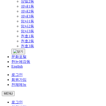
상일2동
성내1동
성내2동
성내3동
암사1동
암사2동
암사3동
천호1동
천호2동
천호3동
문화포털
한눈에강동
English
로그인
회원가입
전체메뉴
MENU
로그인