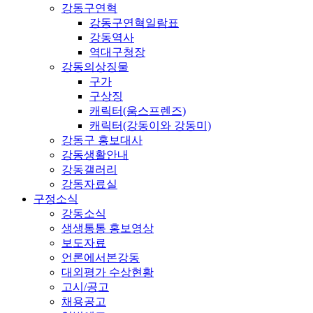
강동구연혁
강동구연혁일람표
강동역사
역대구청장
강동의상징물
구가
구상징
캐릭터(움스프렌즈)
캐릭터(강동이와 강동미)
강동구 홍보대사
강동생활안내
강동갤러리
강동자료실
구정소식
강동소식
생생통통 홍보영상
보도자료
언론에서본강동
대외평가 수상현황
고시/공고
채용공고