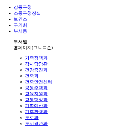
강동구청
소통구청장실
보건소
구의회
부서동
부서별
홈페이지
(ㄱㄴㄷ순)
가족정책과
감사담당관
건강증진과
건축과
건축안전센터
공동주택과
교육지원과
교통행정과
기획예산과
기후환경과
도로과
도시경관과