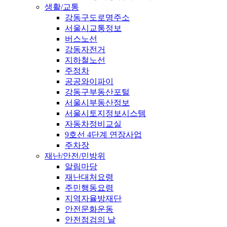
생활/교통
강동구도로명주소
서울시교통정보
버스노선
강동자전거
지하철노선
주정차
공공와이파이
강동구부동산포털
서울시부동산정보
서울시토지정보시스템
자동차정비교실
9호선 4단계 연장사업
주차장
재난/안전/민방위
알림마당
재난대처요령
주민행동요령
지역자율방재단
안전문화운동
안전점검의 날