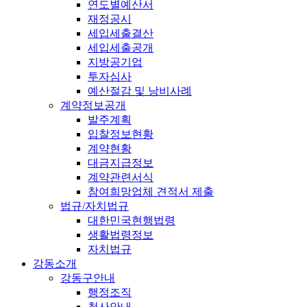
연도별예산서
재정공시
세입세출결산
세입세출공개
지방공기업
투자심사
예산절감 및 낭비사례
계약정보공개
발주계획
입찰정보현황
계약현황
대금지급정보
계약관련서식
참여희망업체 견적서 제출
법규/자치법규
대한민국현행법령
생활법령정보
자치법규
강동소개
강동구안내
행정조직
청사안내