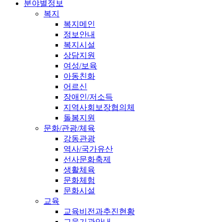
분야별정보
복지
복지메인
정보안내
복지시설
상담지원
여성/보육
아동친화
어르신
장애인/저소득
지역사회보장협의체
돌봄지원
문화/관광/체육
강동관광
역사/국가유산
선사문화축제
생활체육
문화체험
문화시설
교육
교육비전과추진현황
교육기관안내