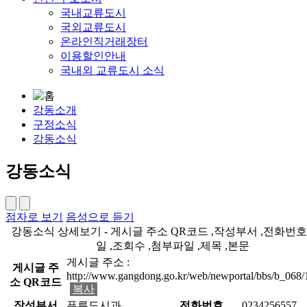
국내교류도시
국외교류도시
온라인직거래장터
이용할인안내
국내외 교류도시 소식
강동소개
구정소식
강동소식
강동소식
점자로 보기
음성으로 듣기
강동소식 상세보기 - 게시글 주소 QR코드 ,작성부서 ,전화번호
일 ,조회수 ,첨부파일 ,제목 ,본문
게시글 주소 :
게시글 주
http://www.gangdong.go.kr/web/newportal/bbs/b_068
소 QR코드
복사
작성부서
푸른도시과
전화번호
0234256557