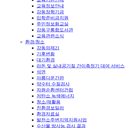
교육정보안내
강동장학기금
입학준비금지원
주민정보화교실
강동구통합도서관
교육관련소식
환경/청소
강동의제21
기후변화
대기환경
라돈 및 실내공기질 간이측정기 대여 서비스
석면
아름다운간판
약수터 수질검사
자원순환센터건립
저탄소 녹색에너지
청소/재활용
친환경보일러
환경자료실
발전소주변지역지원사업
수산물 방사능 검사 결과