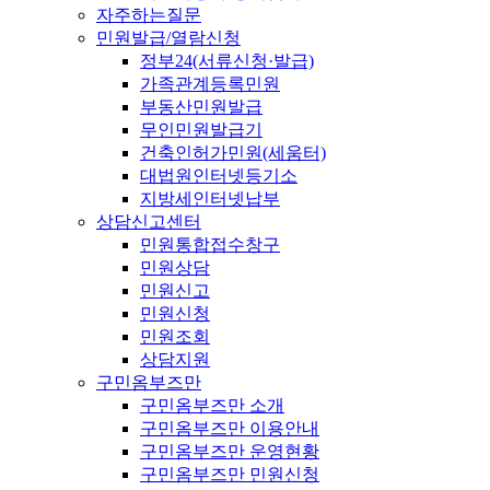
자주하는질문
민원발급/열람신청
정부24(서류신청·발급)
가족관계등록민원
부동산민원발급
무인민원발급기
건축인허가민원(세움터)
대법원인터넷등기소
지방세인터넷납부
상담신고센터
민원통합접수창구
민원상담
민원신고
민원신청
민원조회
상담지원
구민옴부즈만
구민옴부즈만 소개
구민옴부즈만 이용안내
구민옴부즈만 운영현황
구민옴부즈만 민원신청