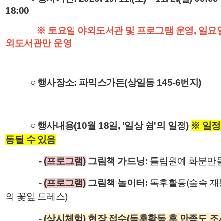
18:00
※ 토요일 야외도서관 및 프로그램 운영, 일요
외도서관만 운영
○ 행사장소: 파믹스가든(상일동 145-6번지)
○ 행사내용(10월 18일, '일상 쉼'의 일정)
※ 일정
동될 수 있음
-
(프로그램)
그림책 가드닝:
튤립원예 화분만
-
(프로그램)
그림책 놀이터
:
독후활동(숲속 재
의 꽃잎 드레스)
-
(상시체험) 현장 접수(독후활동 후 만족도 조