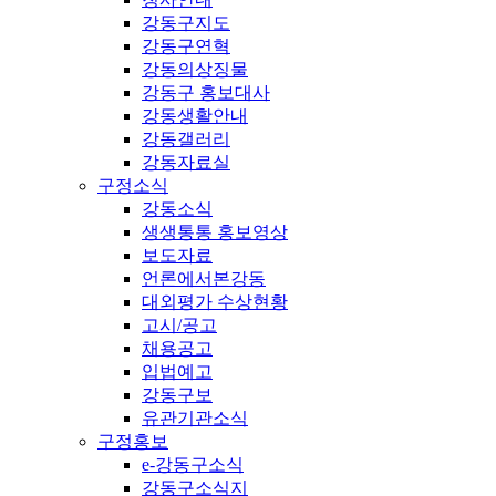
강동구지도
강동구연혁
강동의상징물
강동구 홍보대사
강동생활안내
강동갤러리
강동자료실
구정소식
강동소식
생생통통 홍보영상
보도자료
언론에서본강동
대외평가 수상현황
고시/공고
채용공고
입법예고
강동구보
유관기관소식
구정홍보
e-강동구소식
강동구소식지