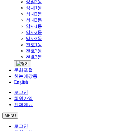
상일2동
성내1동
성내2동
성내3동
암사1동
암사2동
암사3동
천호1동
천호2동
천호3동
문화포털
한눈에강동
English
로그인
회원가입
전체메뉴
MENU
로그인