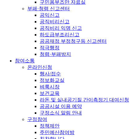
구민옴부즈만 자료실
부패·청렴 신고센터
공익신고
공직비리신고
공직비리 익명 신고
하도급부조리신고
공공재정 부정청구등 신고센터
적극행정
청렴·부패방지
참여소통
온라인신청
행사/접수
정보화교실
벼룩시장
보건교육
라돈 및 실내공기질 간이측정기 대여신청
공공시설 이용 예약
구정소식 알림 안내
구정참여
정책제안
주민예산참여방
칭찬합니다