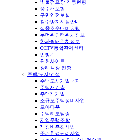
빗물펌프장 가동현황
풍수해보험
구민안전보험
침수방지시설안내
집중호우대비요령
무더위쉼터위치정보
한파쉼터위치정보
CCTV통합관제센터
민방위
관련사이트
장례식장 현황
주택/도시/건설
주택도시개발공지
주택재건축
주택재개발
소규모주택정비사업
모아타운
주택리모델링
지역주택조합
재정비촉진사업
주거환경관리사업
공동주택 하자보증보험증권