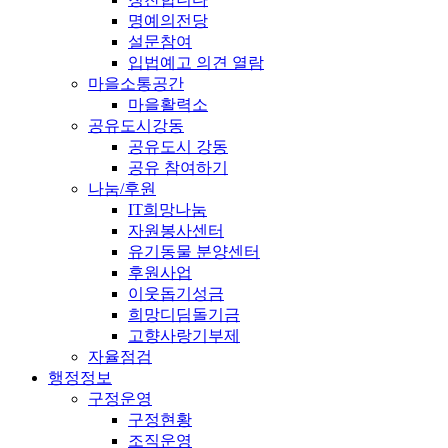
명예의전당
설문참여
입법예고 의견 열람
마을소통공간
마을활력소
공유도시강동
공유도시 강동
공유 참여하기
나눔/후원
IT희망나눔
자원봉사센터
유기동물 분양센터
후원사업
이웃돕기성금
희망디딤돌기금
고향사랑기부제
자율점검
행정정보
구정운영
구정현황
조직운영