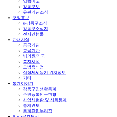
입법예고
강동구보
유관기관소식
구정홍보
e-강동구소식
강동구소식지
전자간행물
관내시설
공공기관
교육기관
병의원/약국
복지시설
모범음식점
심장제세동기 위치정보
기타
통계이야기
강동구민생활통계
주민등록인구현황
사업체현황 및 사회통계
통계연보
통계관련누리집
친선·우호도시