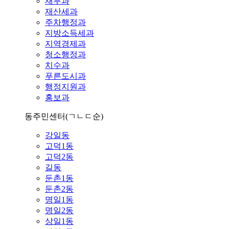
재무과
재산세과
주차행정과
지방소득세과
지역경제과
청소행정과
치수과
푸른도시과
행정지원과
홍보과
동주민센터
(ㄱㄴㄷ순)
강일동
고덕1동
고덕2동
길동
둔촌1동
둔촌2동
명일1동
명일2동
상일1동