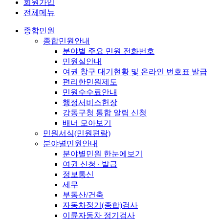
회원가입
전체메뉴
종합민원
종합민원안내
분야별 주요 민원 전화번호
민원실안내
여권 창구 대기현황 및 온라인 번호표 발급
편리한민원제도
민원수수료안내
행정서비스헌장
강동구청 통합 알림 신청
배너 모아보기
민원서식(민원편람)
분야별민원안내
분야별민원 한눈에보기
여권 신청 ∙ 발급
정보통신
세무
부동산/건축
자동차정기(종합)검사
이륜자동차 정기검사