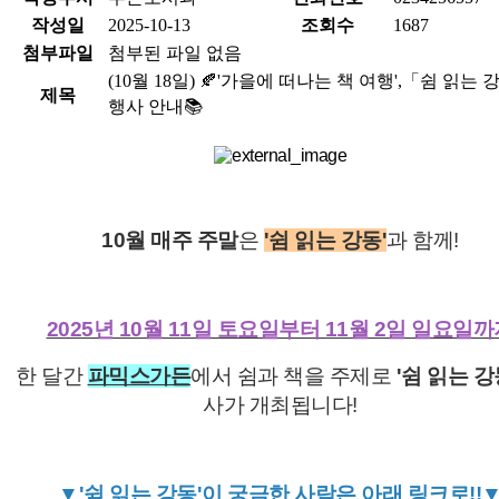
작성일
2025-10-13
조회수
1687
첨부파일
첨부된 파일 없음
(10월 18일) 🍂'가을에 떠나는 책 여행',「쉼 읽는
제목
행사 안내📚
10월 매주 주말
은
'쉼 읽는 강동'
과 함께!
2025년 10월 11일 토요일부터 11월 2일 일요일
한 달간
파믹스가든
에서 쉼과 책을 주제로
'쉼 읽는 강
사가 개최됩니다!
▼'쉼 읽는 강동'이 궁금한 사람은 아래 링크로!!