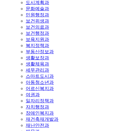
도시계획과
문화예술과
민원행정과
보건위생과
보건의료과
보건행정과
보육지원과
복지정책과
부동산정보과
생활보장과
생활체육과
세무관리과
스마트도시과
아동청소년과
어르신복지과
여권과
일자리정책과
자치행정과
장애인복지과
재건축재개발과
재난안전과