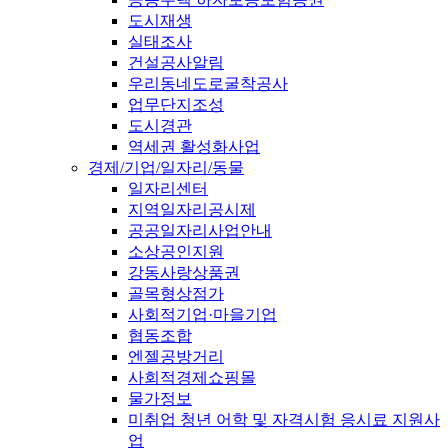
도시재생
실태조사
건설공사알림
우리동네도로굴착공사
업무단지조성
도시경관
역세권 활성화사업
경제/기업/일자리/동물
일자리센터
지역일자리공시제
공공일자리사업안내
소상공인지원
강동사랑상품권
골목형상점가
사회적기업·마을기업
협동조합
엔젤공방거리
사회적경제쇼핑몰
물가정보
미취업 청년 어학 및 자격시험 응시료 지원사
업