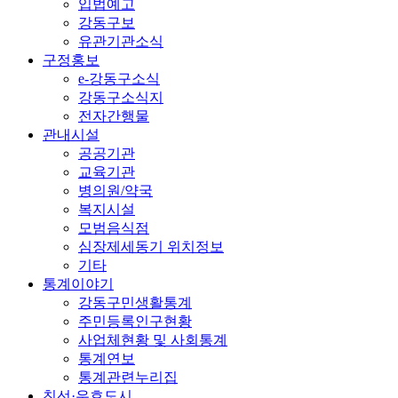
입법예고
강동구보
유관기관소식
구정홍보
e-강동구소식
강동구소식지
전자간행물
관내시설
공공기관
교육기관
병의원/약국
복지시설
모범음식점
심장제세동기 위치정보
기타
통계이야기
강동구민생활통계
주민등록인구현황
사업체현황 및 사회통계
통계연보
통계관련누리집
친선·우호도시