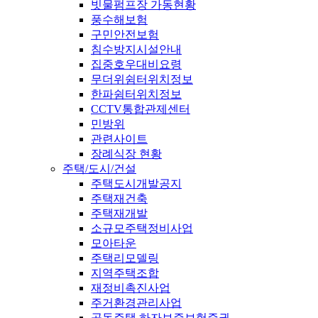
빗물펌프장 가동현황
풍수해보험
구민안전보험
침수방지시설안내
집중호우대비요령
무더위쉼터위치정보
한파쉼터위치정보
CCTV통합관제센터
민방위
관련사이트
장례식장 현황
주택/도시/건설
주택도시개발공지
주택재건축
주택재개발
소규모주택정비사업
모아타운
주택리모델링
지역주택조합
재정비촉진사업
주거환경관리사업
공동주택 하자보증보험증권