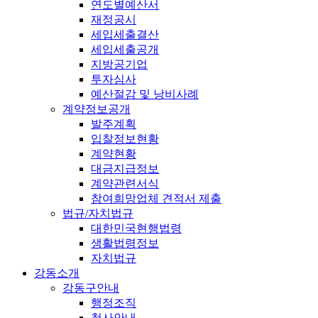
연도별예산서
재정공시
세입세출결산
세입세출공개
지방공기업
투자심사
예산절감 및 낭비사례
계약정보공개
발주계획
입찰정보현황
계약현황
대금지급정보
계약관련서식
참여희망업체 견적서 제출
법규/자치법규
대한민국현행법령
생활법령정보
자치법규
강동소개
강동구안내
행정조직
청사안내