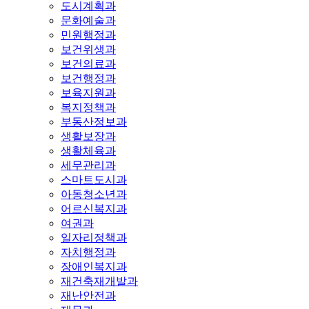
도시계획과
문화예술과
민원행정과
보건위생과
보건의료과
보건행정과
보육지원과
복지정책과
부동산정보과
생활보장과
생활체육과
세무관리과
스마트도시과
아동청소년과
어르신복지과
여권과
일자리정책과
자치행정과
장애인복지과
재건축재개발과
재난안전과