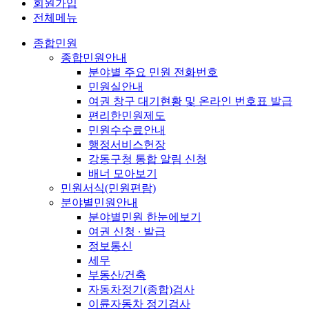
회원가입
전체메뉴
종합민원
종합민원안내
분야별 주요 민원 전화번호
민원실안내
여권 창구 대기현황 및 온라인 번호표 발급
편리한민원제도
민원수수료안내
행정서비스헌장
강동구청 통합 알림 신청
배너 모아보기
민원서식(민원편람)
분야별민원안내
분야별민원 한눈에보기
여권 신청 ∙ 발급
정보통신
세무
부동산/건축
자동차정기(종합)검사
이륜자동차 정기검사