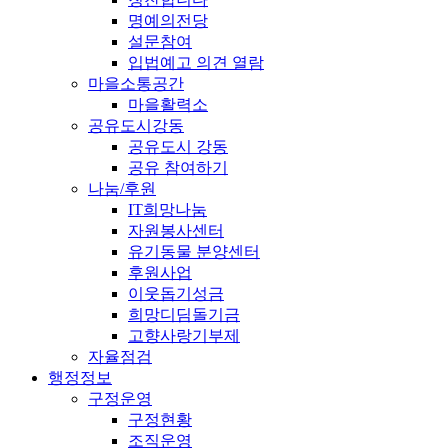
명예의전당
설문참여
입법예고 의견 열람
마을소통공간
마을활력소
공유도시강동
공유도시 강동
공유 참여하기
나눔/후원
IT희망나눔
자원봉사센터
유기동물 분양센터
후원사업
이웃돕기성금
희망디딤돌기금
고향사랑기부제
자율점검
행정정보
구정운영
구정현황
조직운영