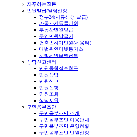
자주하는질문
민원발급/열람신청
정부24(서류신청·발급)
가족관계등록민원
부동산민원발급
무인민원발급기
건축인허가민원(세움터)
대법원인터넷등기소
지방세인터넷납부
상담신고센터
민원통합접수창구
민원상담
민원신고
민원신청
민원조회
상담지원
구민옴부즈만
구민옴부즈만 소개
구민옴부즈만 이용안내
구민옴부즈만 운영현황
구민옴부즈만 민원신청