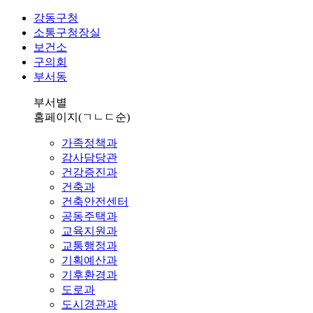
강동구청
소통구청장실
보건소
구의회
부서동
부서별
홈페이지
(ㄱㄴㄷ순)
가족정책과
감사담당관
건강증진과
건축과
건축안전센터
공동주택과
교육지원과
교통행정과
기획예산과
기후환경과
도로과
도시경관과