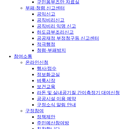
구민옴부즈만 자료실
부패·청렴 신고센터
공익신고
공직비리신고
공직비리 익명 신고
하도급부조리신고
공공재정 부정청구등 신고센터
적극행정
청렴·부패방지
참여소통
온라인신청
행사/접수
정보화교실
벼룩시장
보건교육
라돈 및 실내공기질 간이측정기 대여신청
공공시설 이용 예약
구정소식 알림 안내
구정참여
정책제안
주민예산참여방
칭찬합니다