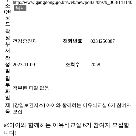
http://www.gangdong.go.kr/web/newportal/bbs/b_068/141140
소
복사
QR
코
드
작
성
건강증진과
전화번호
0234256887
부
서
작
성
2023-11-09
조회수
2058
일
첨
부
첨부된 파일 없음
파
일
제
[강일보건지소] 아이와 함께하는 이유식교실 6기 참여자
목
모집
👶아이와 함께하는 이유식교실 6기 참여자 모집합
니다!