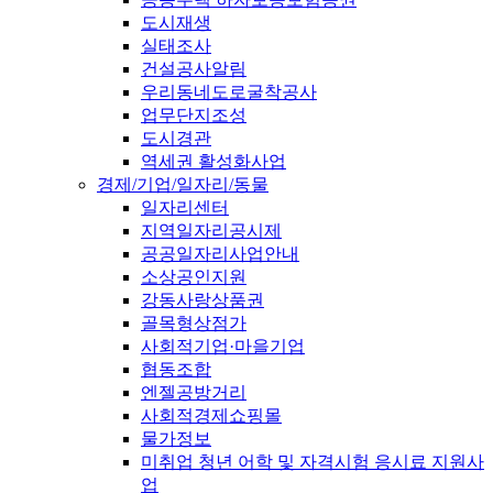
도시재생
실태조사
건설공사알림
우리동네도로굴착공사
업무단지조성
도시경관
역세권 활성화사업
경제/기업/일자리/동물
일자리센터
지역일자리공시제
공공일자리사업안내
소상공인지원
강동사랑상품권
골목형상점가
사회적기업·마을기업
협동조합
엔젤공방거리
사회적경제쇼핑몰
물가정보
미취업 청년 어학 및 자격시험 응시료 지원사
업