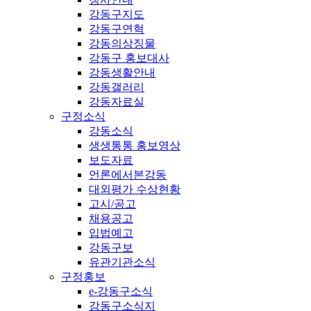
강동구지도
강동구연혁
강동의상징물
강동구 홍보대사
강동생활안내
강동갤러리
강동자료실
구정소식
강동소식
생생통통 홍보영상
보도자료
언론에서본강동
대외평가 수상현황
고시/공고
채용공고
입법예고
강동구보
유관기관소식
구정홍보
e-강동구소식
강동구소식지