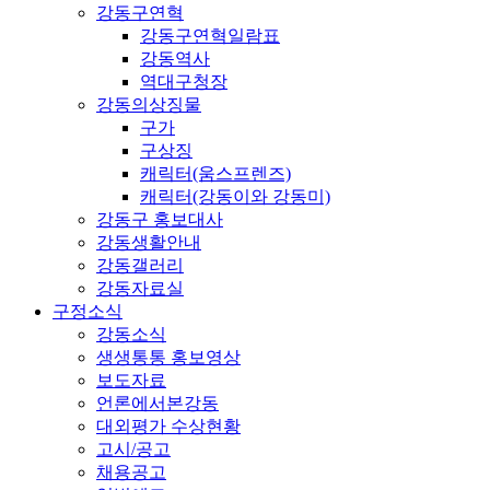
강동구연혁
강동구연혁일람표
강동역사
역대구청장
강동의상징물
구가
구상징
캐릭터(움스프렌즈)
캐릭터(강동이와 강동미)
강동구 홍보대사
강동생활안내
강동갤러리
강동자료실
구정소식
강동소식
생생통통 홍보영상
보도자료
언론에서본강동
대외평가 수상현황
고시/공고
채용공고