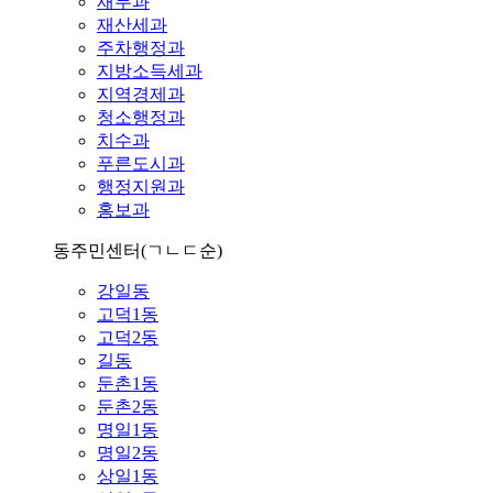
재무과
재산세과
주차행정과
지방소득세과
지역경제과
청소행정과
치수과
푸른도시과
행정지원과
홍보과
동주민센터
(ㄱㄴㄷ순)
강일동
고덕1동
고덕2동
길동
둔촌1동
둔촌2동
명일1동
명일2동
상일1동