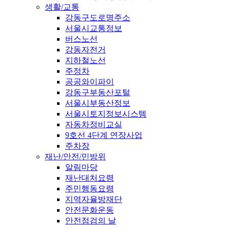
생활/교통
강동구도로명주소
서울시교통정보
버스노선
강동자전거
지하철노선
주정차
공공와이파이
강동구부동산포털
서울시부동산정보
서울시토지정보시스템
자동차정비교실
9호선 4단계 연장사업
주차장
재난/안전/민방위
알림마당
재난대처요령
주민행동요령
지역자율방재단
안전문화운동
안전점검의 날