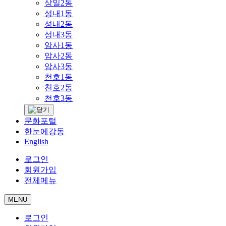
상일2동
성내1동
성내2동
성내3동
암사1동
암사2동
암사3동
천호1동
천호2동
천호3동
문화포털
한눈에강동
English
로그인
회원가입
전체메뉴
MENU
로그인