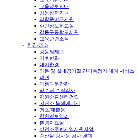
교육정보안내
강동장학기금
입학준비금지원
주민정보화교실
강동구통합도서관
교육관련소식
환경/청소
강동의제21
기후변화
대기환경
라돈 및 실내공기질 간이측정기 대여 서비스
석면
아름다운간판
약수터 수질검사
자원순환센터건립
저탄소 녹색에너지
청소/재활용
친환경보일러
환경자료실
발전소주변지역지원사업
수산물 방사능 검사 결과