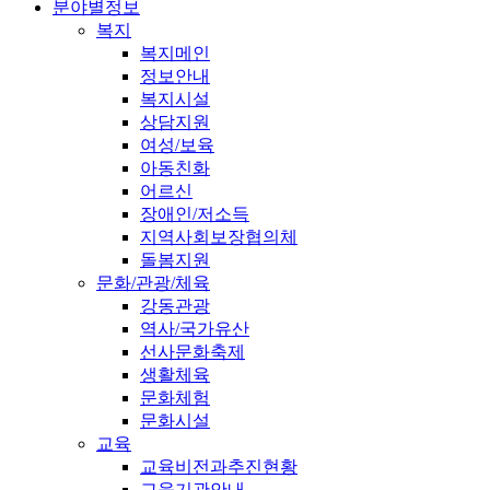
분야별정보
복지
복지메인
정보안내
복지시설
상담지원
여성/보육
아동친화
어르신
장애인/저소득
지역사회보장협의체
돌봄지원
문화/관광/체육
강동관광
역사/국가유산
선사문화축제
생활체육
문화체험
문화시설
교육
교육비전과추진현황
교육기관안내