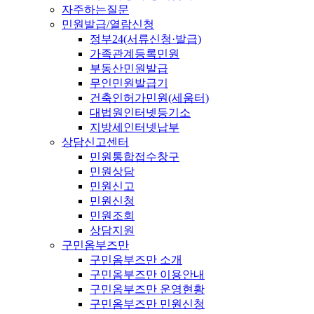
자주하는질문
민원발급/열람신청
정부24(서류신청·발급)
가족관계등록민원
부동산민원발급
무인민원발급기
건축인허가민원(세움터)
대법원인터넷등기소
지방세인터넷납부
상담신고센터
민원통합접수창구
민원상담
민원신고
민원신청
민원조회
상담지원
구민옴부즈만
구민옴부즈만 소개
구민옴부즈만 이용안내
구민옴부즈만 운영현황
구민옴부즈만 민원신청