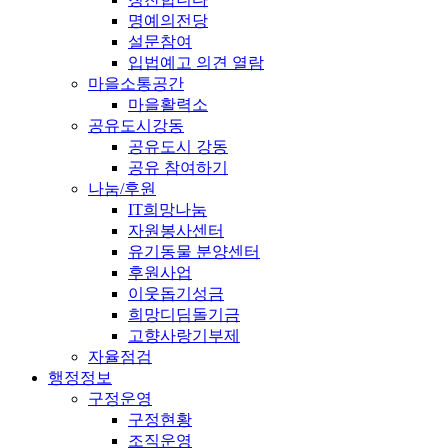
명예의전당
설문참여
입법예고 의견 열람
마을소통공간
마을활력소
공유도시강동
공유도시 강동
공유 참여하기
나눔/후원
IT희망나눔
자원봉사센터
유기동물 분양센터
후원사업
이웃돕기성금
희망디딤돌기금
고향사랑기부제
자율점검
행정정보
구정운영
구정현황
조직운영