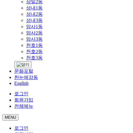
상일2동
성내1동
성내2동
성내3동
암사1동
암사2동
암사3동
천호1동
천호2동
천호3동
문화포털
한눈에강동
English
로그인
회원가입
전체메뉴
MENU
로그인