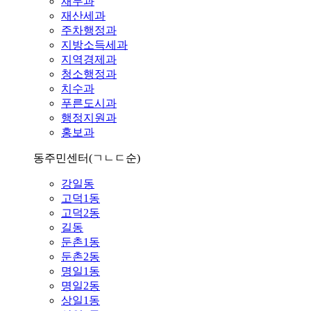
재무과
재산세과
주차행정과
지방소득세과
지역경제과
청소행정과
치수과
푸른도시과
행정지원과
홍보과
동주민센터
(ㄱㄴㄷ순)
강일동
고덕1동
고덕2동
길동
둔촌1동
둔촌2동
명일1동
명일2동
상일1동