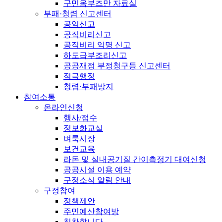
구민옴부즈만 자료실
부패·청렴 신고센터
공익신고
공직비리신고
공직비리 익명 신고
하도급부조리신고
공공재정 부정청구등 신고센터
적극행정
청렴·부패방지
참여소통
온라인신청
행사/접수
정보화교실
벼룩시장
보건교육
라돈 및 실내공기질 간이측정기 대여신청
공공시설 이용 예약
구정소식 알림 안내
구정참여
정책제안
주민예산참여방
칭찬합니다