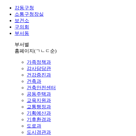
강동구청
소통구청장실
보건소
구의회
부서동
부서별
홈페이지
(ㄱㄴㄷ순)
가족정책과
감사담당관
건강증진과
건축과
건축안전센터
공동주택과
교육지원과
교통행정과
기획예산과
기후환경과
도로과
도시경관과