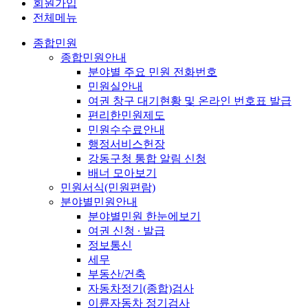
회원가입
전체메뉴
종합민원
종합민원안내
분야별 주요 민원 전화번호
민원실안내
여권 창구 대기현황 및 온라인 번호표 발급
편리한민원제도
민원수수료안내
행정서비스헌장
강동구청 통합 알림 신청
배너 모아보기
민원서식(민원편람)
분야별민원안내
분야별민원 한눈에보기
여권 신청 ∙ 발급
정보통신
세무
부동산/건축
자동차정기(종합)검사
이륜자동차 정기검사