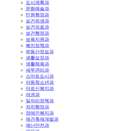
도시계획과
문화예술과
민원행정과
보건위생과
보건의료과
보건행정과
보육지원과
복지정책과
부동산정보과
생활보장과
생활체육과
세무관리과
스마트도시과
아동청소년과
어르신복지과
여권과
일자리정책과
자치행정과
장애인복지과
재건축재개발과
재난안전과