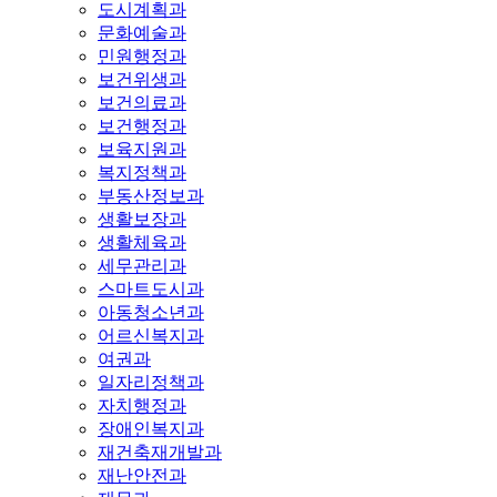
도시계획과
문화예술과
민원행정과
보건위생과
보건의료과
보건행정과
보육지원과
복지정책과
부동산정보과
생활보장과
생활체육과
세무관리과
스마트도시과
아동청소년과
어르신복지과
여권과
일자리정책과
자치행정과
장애인복지과
재건축재개발과
재난안전과