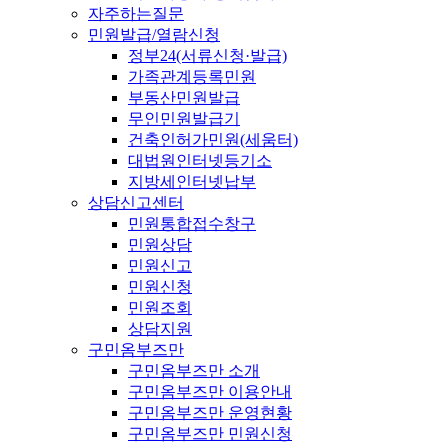
자주하는질문
민원발급/열람신청
정부24(서류신청·발급)
가족관계등록민원
부동산민원발급
무인민원발급기
건축인허가민원(세움터)
대법원인터넷등기소
지방세인터넷납부
상담신고센터
민원통합접수창구
민원상담
민원신고
민원신청
민원조회
상담지원
구민옴부즈만
구민옴부즈만 소개
구민옴부즈만 이용안내
구민옴부즈만 운영현황
구민옴부즈만 민원신청