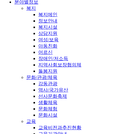
분야별정보
복지
복지메인
정보안내
복지시설
상담지원
여성/보육
아동친화
어르신
장애인/저소득
지역사회보장협의체
돌봄지원
문화/관광/체육
강동관광
역사/국가유산
선사문화축제
생활체육
문화체험
문화시설
교육
교육비전과추진현황
교육기관안내