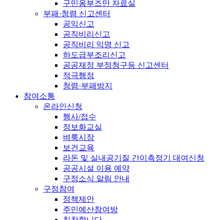
구민옴부즈만 자료실
부패·청렴 신고센터
공익신고
공직비리신고
공직비리 익명 신고
하도급부조리신고
공공재정 부정청구등 신고센터
적극행정
청렴·부패방지
참여소통
온라인신청
행사/접수
정보화교실
벼룩시장
보건교육
라돈 및 실내공기질 간이측정기 대여신청
공공시설 이용 예약
구정소식 알림 안내
구정참여
정책제안
주민예산참여방
칭찬합니다