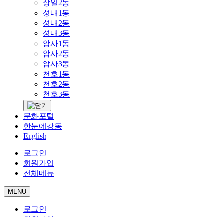
상일2동
성내1동
성내2동
성내3동
암사1동
암사2동
암사3동
천호1동
천호2동
천호3동
문화포털
한눈에강동
English
로그인
회원가입
전체메뉴
MENU
로그인