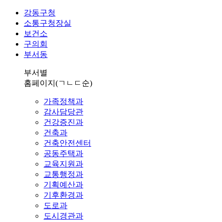
강동구청
소통구청장실
보건소
구의회
부서동
부서별
홈페이지
(ㄱㄴㄷ순)
가족정책과
감사담당관
건강증진과
건축과
건축안전센터
공동주택과
교육지원과
교통행정과
기획예산과
기후환경과
도로과
도시경관과