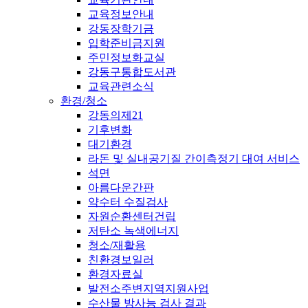
교육정보안내
강동장학기금
입학준비금지원
주민정보화교실
강동구통합도서관
교육관련소식
환경/청소
강동의제21
기후변화
대기환경
라돈 및 실내공기질 간이측정기 대여 서비스
석면
아름다운간판
약수터 수질검사
자원순환센터건립
저탄소 녹색에너지
청소/재활용
친환경보일러
환경자료실
발전소주변지역지원사업
수산물 방사능 검사 결과