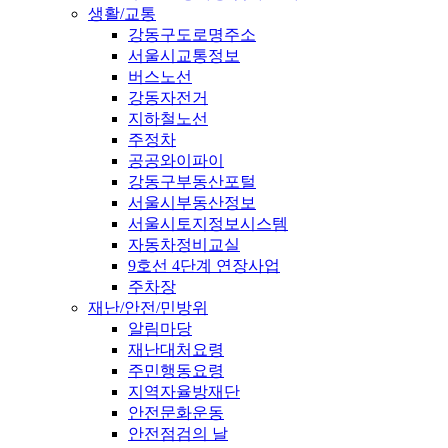
생활/교통
강동구도로명주소
서울시교통정보
버스노선
강동자전거
지하철노선
주정차
공공와이파이
강동구부동산포털
서울시부동산정보
서울시토지정보시스템
자동차정비교실
9호선 4단계 연장사업
주차장
재난/안전/민방위
알림마당
재난대처요령
주민행동요령
지역자율방재단
안전문화운동
안전점검의 날