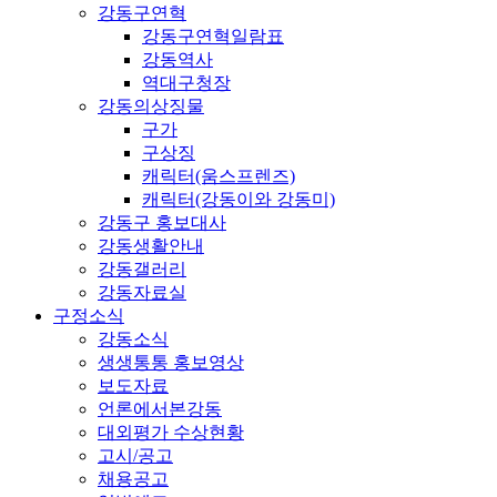
강동구연혁
강동구연혁일람표
강동역사
역대구청장
강동의상징물
구가
구상징
캐릭터(움스프렌즈)
캐릭터(강동이와 강동미)
강동구 홍보대사
강동생활안내
강동갤러리
강동자료실
구정소식
강동소식
생생통통 홍보영상
보도자료
언론에서본강동
대외평가 수상현황
고시/공고
채용공고