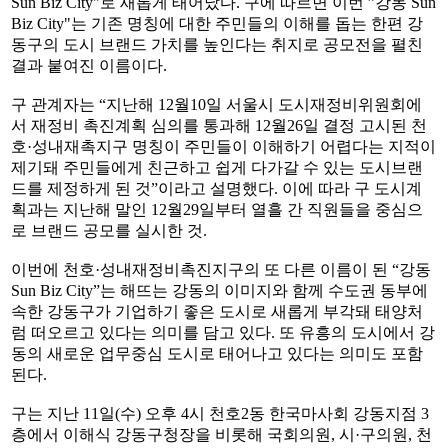
Sun Biz City"로 새롭게 태어났다. 구에 따르면 이번 ”강동 Sun
Biz City"는 기존 명칭에 대한 주민들의 이해를 돕는 한편 강
동구의 도시 브랜드 가치를 높인다는 취지로 공모전을 펼친
결과 붙여진 이름이다.
구 관계자는 “지난해 12월10일 서울시 도시재정비위원회에
서 재정비 촉진계획 심의를 통과해 12월26일 결정 고시된 천
호·성내재촉지구 명칭이 주민들이 이해하기 어렵다는 지적이
제기돼 주민들에게 친근하고 쉽게 다가갈 수 있는 도시브랜
드를 제정하게 된 것”이라고 설명했다. 이에 따라 구 도시계
획과는 지난해 말인 12월29일부터 열흘 간 직원들을 중심으
로 브랜드 공모를 실시한 것.
이번에 천호·성내재정비촉진지구의 또 다른 이름이 된 “강동
Sun Biz City”는 해뜨는 강동의 이미지와 함께 수도권 동부에
속한 강동구가 기업하기 좋은 도시로 새롭게 부각돼 태양처
럼 떠오르고 있다는 의미를 담고 있다. 또 유흥의 도시에서 강
동의 새로운 업무중심 도시로 태어나고 있다는 의미도 포함
된다.
구는 지난 11일(수) 오후 4시 천호2동 한국마사회 강동지점 3
층에서 이해식 강동구청장을 비롯해 국회의원, 시·구의원, 천