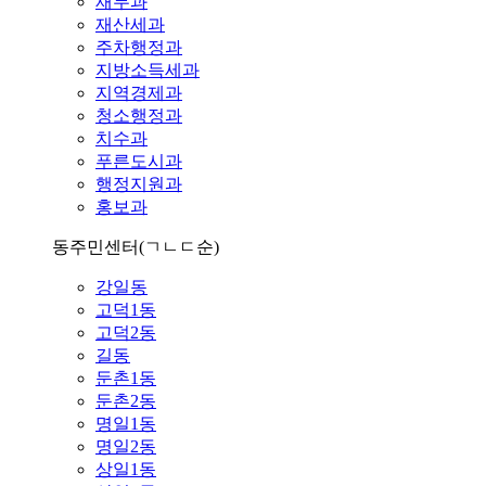
재무과
재산세과
주차행정과
지방소득세과
지역경제과
청소행정과
치수과
푸른도시과
행정지원과
홍보과
동주민센터
(ㄱㄴㄷ순)
강일동
고덕1동
고덕2동
길동
둔촌1동
둔촌2동
명일1동
명일2동
상일1동