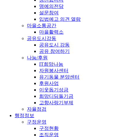
명예의전당
설문참여
입법예고 의견 열람
마을소통공간
마을활력소
공유도시강동
공유도시 강동
공유 참여하기
나눔/후원
IT희망나눔
자원봉사센터
유기동물 분양센터
후원사업
이웃돕기성금
희망디딤돌기금
고향사랑기부제
자율점검
행정정보
구정운영
구정현황
조직운영