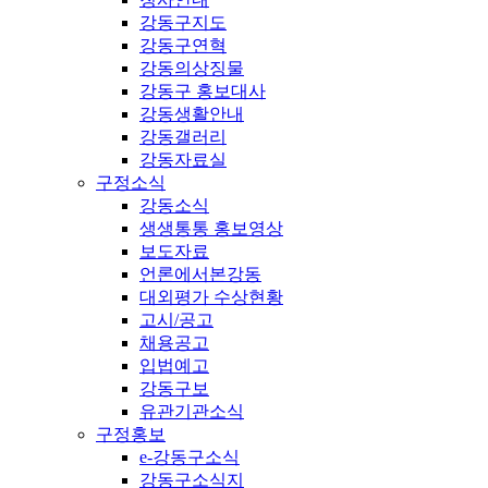
강동구지도
강동구연혁
강동의상징물
강동구 홍보대사
강동생활안내
강동갤러리
강동자료실
구정소식
강동소식
생생통통 홍보영상
보도자료
언론에서본강동
대외평가 수상현황
고시/공고
채용공고
입법예고
강동구보
유관기관소식
구정홍보
e-강동구소식
강동구소식지