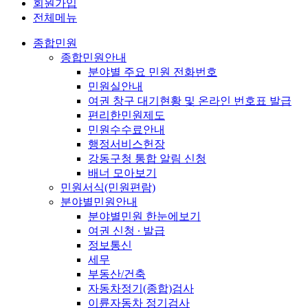
회원가입
전체메뉴
종합민원
종합민원안내
분야별 주요 민원 전화번호
민원실안내
여권 창구 대기현황 및 온라인 번호표 발급
편리한민원제도
민원수수료안내
행정서비스헌장
강동구청 통합 알림 신청
배너 모아보기
민원서식(민원편람)
분야별민원안내
분야별민원 한눈에보기
여권 신청 ∙ 발급
정보통신
세무
부동산/건축
자동차정기(종합)검사
이륜자동차 정기검사