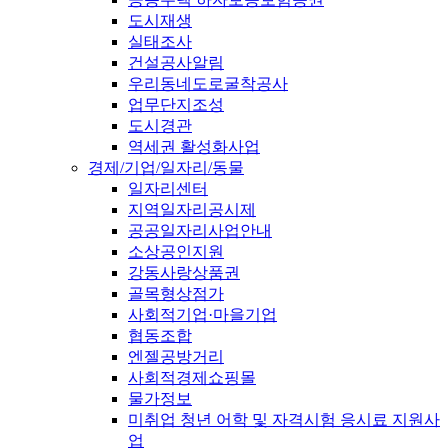
도시재생
실태조사
건설공사알림
우리동네도로굴착공사
업무단지조성
도시경관
역세권 활성화사업
경제/기업/일자리/동물
일자리센터
지역일자리공시제
공공일자리사업안내
소상공인지원
강동사랑상품권
골목형상점가
사회적기업·마을기업
협동조합
엔젤공방거리
사회적경제쇼핑몰
물가정보
미취업 청년 어학 및 자격시험 응시료 지원사
업