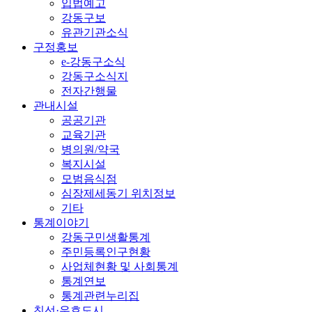
입법예고
강동구보
유관기관소식
구정홍보
e-강동구소식
강동구소식지
전자간행물
관내시설
공공기관
교육기관
병의원/약국
복지시설
모범음식점
심장제세동기 위치정보
기타
통계이야기
강동구민생활통계
주민등록인구현황
사업체현황 및 사회통계
통계연보
통계관련누리집
친선·우호도시