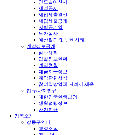
연도별예산서
재정공시
세입세출결산
세입세출공개
지방공기업
투자심사
예산절감 및 낭비사례
계약정보공개
발주계획
입찰정보현황
계약현황
대금지급정보
계약관련서식
참여희망업체 견적서 제출
법규/자치법규
대한민국현행법령
생활법령정보
자치법규
강동소개
강동구안내
행정조직
청사안내