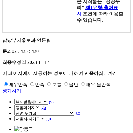
본 저작물은 "공공누
리"
제1유형:출처표
시
조건에 따라 이용할
수 있습니다.
담당부서
홍보과 언론팀
문의
02-3425-5420
최종수정일
2023-11-17
이 페이지에서 제공하는 정보에 대하여 만족하십니까?
매우만족
만족
보통
불만
매우 불만족
평가하기
go
go
go
go