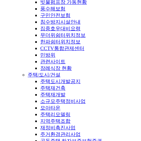
빗물펌프장 가동현황
풍수해보험
구민안전보험
침수방지시설안내
집중호우대비요령
무더위쉼터위치정보
한파쉼터위치정보
CCTV통합관제센터
민방위
관련사이트
장례식장 현황
주택/도시/건설
주택도시개발공지
주택재건축
주택재개발
소규모주택정비사업
모아타운
주택리모델링
지역주택조합
재정비촉진사업
주거환경관리사업
공동주택 하자보증보험증권