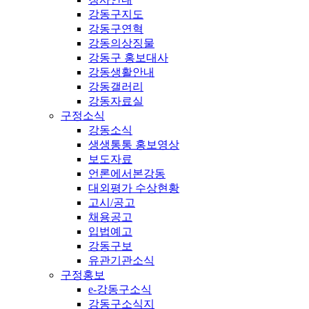
강동구지도
강동구연혁
강동의상징물
강동구 홍보대사
강동생활안내
강동갤러리
강동자료실
구정소식
강동소식
생생통통 홍보영상
보도자료
언론에서본강동
대외평가 수상현황
고시/공고
채용공고
입법예고
강동구보
유관기관소식
구정홍보
e-강동구소식
강동구소식지