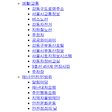
생활/교통
강동구도로명주소
서울시교통정보
버스노선
강동자전거
지하철노선
주정차
공공와이파이
강동구부동산포털
서울시부동산정보
서울시토지정보시스템
자동차정비교실
9호선 4단계 연장사업
주차장
재난/안전/민방위
알림마당
재난대처요령
주민행동요령
지역자율방재단
안전문화운동
안전점검의 날