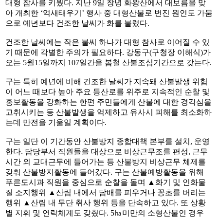
대형 참사를 키웠다. 지난 9일 창녕 화왕산에서 대보름을 맞
아 개최한 ‘억새태우기’ 행사 중 대형산불로 번진 원인도 가뭄
으로 예년보다 건조한 날씨가 화를 불렀다.
건조한 날씨에는 작은 불씨 하나가 대형 참사로 이어질 수 있
기 때문에 각별한 주의가 필요하다. 강동구(구청장 이해식)가
오는 5월15일까지 107일간을 봄철 산불조심기간으로 갖는다.
구는 특히 예년에 비해 건조한 날씨가 지속돼 산불발생 위험
이 어느 때보다 높아 주요 등산로를 위주로 지속적인 순찰 및
홍보활동을 강화하는 한편 주민들에게 산불에 대한 경각심을
고취시키는 등 산불발생을 억제하고 유사시 피해를 최소화하
는데 만전을 기울일 계획이다.
구는 일단 이 기간동안 산불방지 종합대책 본부를 설치, 운영
한다. 담당부서 직원들을 대상으로 비상근무조를 편성, 근무
시간 외 교대근무에 들어가는 등 산불방지 비상근무 체제를
갖춰 산불방지활동에 들어갔다. 구는 산불예방활동을 위해
푸른도시과 직원을 중심으로 순찰을 돌며 ▲화기 및 인화물
질 소지행위 ▲산림 내에서 담배를 피우거나 꽁초를 버리는
행위 ▲산림 내 무단 취사 행위 등을 단속하고 있다. 또 상황
별 지휘 및 연락체계도 갖췄다. 5㏊미만의 소형산불인 경우