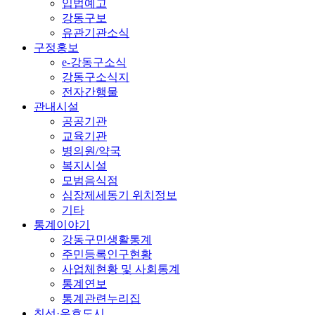
입법예고
강동구보
유관기관소식
구정홍보
e-강동구소식
강동구소식지
전자간행물
관내시설
공공기관
교육기관
병의원/약국
복지시설
모범음식점
심장제세동기 위치정보
기타
통계이야기
강동구민생활통계
주민등록인구현황
사업체현황 및 사회통계
통계연보
통계관련누리집
친선·우호도시