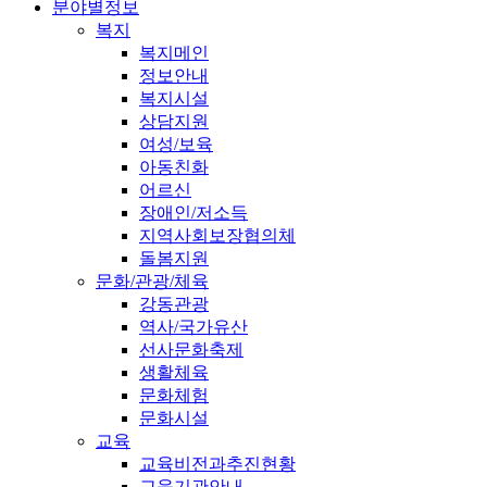
분야별정보
복지
복지메인
정보안내
복지시설
상담지원
여성/보육
아동친화
어르신
장애인/저소득
지역사회보장협의체
돌봄지원
문화/관광/체육
강동관광
역사/국가유산
선사문화축제
생활체육
문화체험
문화시설
교육
교육비전과추진현황
교육기관안내