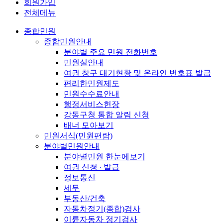
회원가입
전체메뉴
종합민원
종합민원안내
분야별 주요 민원 전화번호
민원실안내
여권 창구 대기현황 및 온라인 번호표 발급
편리한민원제도
민원수수료안내
행정서비스헌장
강동구청 통합 알림 신청
배너 모아보기
민원서식(민원편람)
분야별민원안내
분야별민원 한눈에보기
여권 신청 ∙ 발급
정보통신
세무
부동산/건축
자동차정기(종합)검사
이륜자동차 정기검사