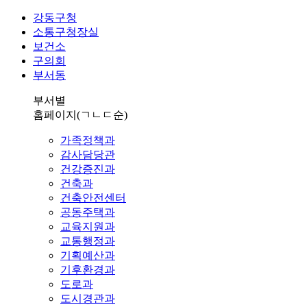
강동구청
소통구청장실
보건소
구의회
부서동
부서별
홈페이지
(ㄱㄴㄷ순)
가족정책과
감사담당관
건강증진과
건축과
건축안전센터
공동주택과
교육지원과
교통행정과
기획예산과
기후환경과
도로과
도시경관과