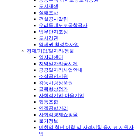
도시재생
실태조사
건설공사알림
우리동네도로굴착공사
업무단지조성
도시경관
역세권 활성화사업
경제/기업/일자리/동물
일자리센터
지역일자리공시제
공공일자리사업안내
소상공인지원
강동사랑상품권
골목형상점가
사회적기업·마을기업
협동조합
엔젤공방거리
사회적경제쇼핑몰
물가정보
미취업 청년 어학 및 자격시험 응시료 지원사
업