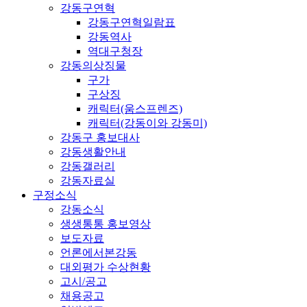
강동구연혁
강동구연혁일람표
강동역사
역대구청장
강동의상징물
구가
구상징
캐릭터(움스프렌즈)
캐릭터(강동이와 강동미)
강동구 홍보대사
강동생활안내
강동갤러리
강동자료실
구정소식
강동소식
생생통통 홍보영상
보도자료
언론에서본강동
대외평가 수상현황
고시/공고
채용공고