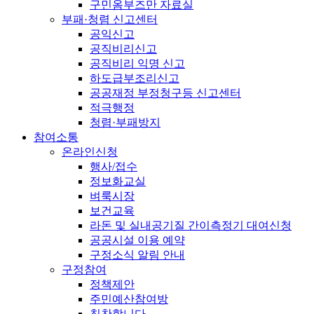
구민옴부즈만 자료실
부패·청렴 신고센터
공익신고
공직비리신고
공직비리 익명 신고
하도급부조리신고
공공재정 부정청구등 신고센터
적극행정
청렴·부패방지
참여소통
온라인신청
행사/접수
정보화교실
벼룩시장
보건교육
라돈 및 실내공기질 간이측정기 대여신청
공공시설 이용 예약
구정소식 알림 안내
구정참여
정책제안
주민예산참여방
칭찬합니다