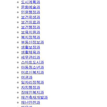
도시계획과
문화예술과
민원행정과
보건위생과
보건의료과
보건행정과
보육지원과
복지정책과
부동산정보과
생활보장과
생활체육과
세무관리과
스마트도시과
아동청소년과
어르신복지과
여권과
일자리정책과
자치행정과
장애인복지과
재건축재개발과
재난안전과