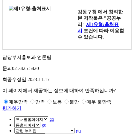
강동구청
에서 창작한
본 저작물은 "공공누
리"
제1유형:출처표
시
조건에 따라 이용할
수 있습니다.
담당부서
홍보과 언론팀
문의
02-3425-5420
최종수정일
2023-11-17
이 페이지에서 제공하는 정보에 대하여 만족하십니까?
매우만족
만족
보통
불만
매우 불만족
평가하기
go
go
go