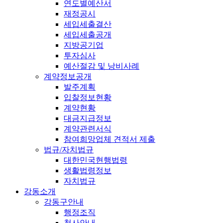
연도별예산서
재정공시
세입세출결산
세입세출공개
지방공기업
투자심사
예산절감 및 낭비사례
계약정보공개
발주계획
입찰정보현황
계약현황
대금지급정보
계약관련서식
참여희망업체 견적서 제출
법규/자치법규
대한민국현행법령
생활법령정보
자치법규
강동소개
강동구안내
행정조직
청사안내