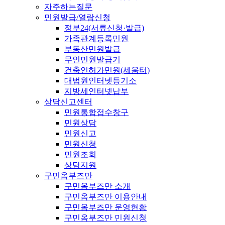
자주하는질문
민원발급/열람신청
정부24(서류신청·발급)
가족관계등록민원
부동산민원발급
무인민원발급기
건축인허가민원(세움터)
대법원인터넷등기소
지방세인터넷납부
상담신고센터
민원통합접수창구
민원상담
민원신고
민원신청
민원조회
상담지원
구민옴부즈만
구민옴부즈만 소개
구민옴부즈만 이용안내
구민옴부즈만 운영현황
구민옴부즈만 민원신청