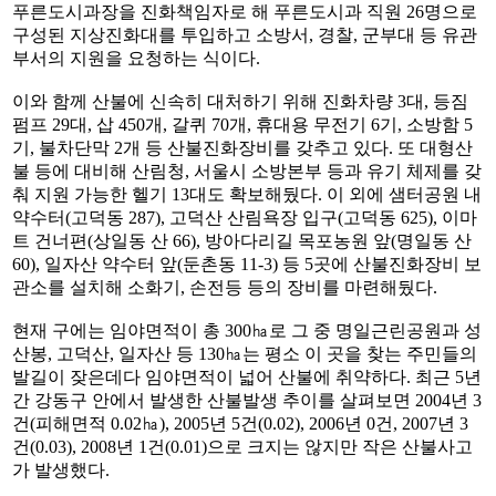
푸른도시과장을 진화책임자로 해 푸른도시과 직원 26명으로
구성된 지상진화대를 투입하고 소방서, 경찰, 군부대 등 유관
부서의 지원을 요청하는 식이다.
이와 함께 산불에 신속히 대처하기 위해 진화차량 3대, 등짐
펌프 29대, 삽 450개, 갈퀴 70개, 휴대용 무전기 6기, 소방함 5
기, 불차단막 2개 등 산불진화장비를 갖추고 있다. 또 대형산
불 등에 대비해 산림청, 서울시 소방본부 등과 유기 체제를 갖
춰 지원 가능한 헬기 13대도 확보해뒀다. 이 외에 샘터공원 내
약수터(고덕동 287), 고덕산 산림욕장 입구(고덕동 625), 이마
트 건너편(상일동 산 66), 방아다리길 목포농원 앞(명일동 산
60), 일자산 약수터 앞(둔촌동 11-3) 등 5곳에 산불진화장비 보
관소를 설치해 소화기, 손전등 등의 장비를 마련해뒀다.
현재 구에는 임야면적이 총 300㏊로 그 중 명일근린공원과 성
산봉, 고덕산, 일자산 등 130㏊는 평소 이 곳을 찾는 주민들의
발길이 잦은데다 임야면적이 넓어 산불에 취약하다. 최근 5년
간 강동구 안에서 발생한 산불발생 추이를 살펴보면 2004년 3
건(피해면적 0.02㏊), 2005년 5건(0.02), 2006년 0건, 2007년 3
건(0.03), 2008년 1건(0.01)으로 크지는 않지만 작은 산불사고
가 발생했다.