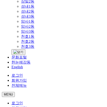
상일2동
성내1동
성내2동
성내3동
암사1동
암사2동
암사3동
천호1동
천호2동
천호3동
문화포털
한눈에강동
English
로그인
회원가입
전체메뉴
MENU
로그인