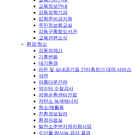
교육정보안내
강동장학기금
입학준비금지원
주민정보화교실
강동구통합도서관
교육관련소식
환경/청소
강동의제21
기후변화
대기환경
라돈 및 실내공기질 간이측정기 대여 서비스
석면
아름다운간판
약수터 수질검사
자원순환센터건립
저탄소 녹색에너지
청소/재활용
친환경보일러
환경자료실
발전소주변지역지원사업
수산물 방사능 검사 결과