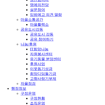
명예의전당
설문참여
입법예고 의견 열람
마을소통공간
마을활력소
공유도시강동
공유도시 강동
공유 참여하기
나눔/후원
IT희망나눔
자원봉사센터
유기동물 분양센터
후원사업
이웃돕기성금
희망디딤돌기금
고향사랑기부제
자율점검
행정정보
구정운영
구정현황
조직운영