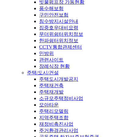
빗물펌프장 가동현황
풍수해보험
구민안전보험
침수방지시설안내
집중호우대비요령
무더위쉼터위치정보
한파쉼터위치정보
CCTV통합관제센터
민방위
관련사이트
장례식장 현황
주택/도시/건설
주택도시개발공지
주택재건축
주택재개발
소규모주택정비사업
모아타운
주택리모델링
지역주택조합
재정비촉진사업
주거환경관리사업
공동주택 하자보증보험증권