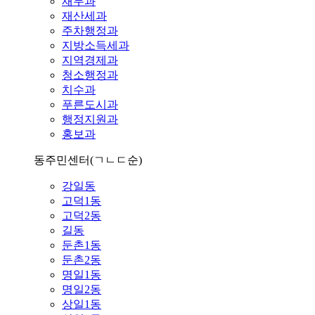
재무과
재산세과
주차행정과
지방소득세과
지역경제과
청소행정과
치수과
푸른도시과
행정지원과
홍보과
동주민센터
(ㄱㄴㄷ순)
강일동
고덕1동
고덕2동
길동
둔촌1동
둔촌2동
명일1동
명일2동
상일1동