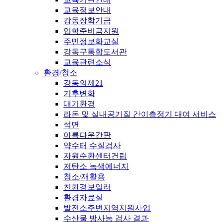
교육정보안내
강동장학기금
입학준비금지원
주민정보화교실
강동구통합도서관
교육관련소식
환경/청소
강동의제21
기후변화
대기환경
라돈 및 실내공기질 간이측정기 대여 서비스
석면
아름다운간판
약수터 수질검사
자원순환센터건립
저탄소 녹색에너지
청소/재활용
친환경보일러
환경자료실
발전소주변지역지원사업
수산물 방사능 검사 결과