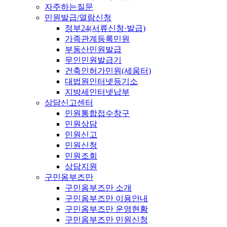
자주하는질문
민원발급/열람신청
정부24(서류신청·발급)
가족관계등록민원
부동산민원발급
무인민원발급기
건축인허가민원(세움터)
대법원인터넷등기소
지방세인터넷납부
상담신고센터
민원통합접수창구
민원상담
민원신고
민원신청
민원조회
상담지원
구민옴부즈만
구민옴부즈만 소개
구민옴부즈만 이용안내
구민옴부즈만 운영현황
구민옴부즈만 민원신청