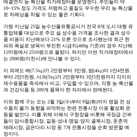
매결연지 농·특산물 직거래장터를 운영한다. 주민들이 약
10~15% 정도 가격도 저렴하고 품질도 우수한 우리 농·특산물
로 차례상을 차릴 수 있는 좋은 기회다.
가령 지난달 25일 농수산물유통공사가 전국 8개 도시 대형 유
통업체를 대상으로 주요 설 성수품 가격을 조사한 결과 성수
품 비용이 지난해보다 21% 오른 것으로 조사됐는데 최근 한
파와 폭설로 생육이 부진한 시금치(400g 기준)의 경우 지난해
1195원에서 2510원으로 올랐다. 하지만 이번 직거래장터에서
는 2000원(이천시)에 만나볼 수 있다.
이 외에도 배(7.5㎏)가 2만원부터 3만원, 밤(4㎏)이 1만4천원
부터 2만5천원, 사과(5㎏)가 2만원부터 3만5천원까지 각지의
제수용품을 즉석에서 비교, 구입할 수 있으며, 각종 농·특산물
과 건강식품 등 209개 품목이 한 자리에서 판매된다.
이와 함께 구는 오는 2월 3일(수)부터 9일(화)까지 명절 전 성
수품의 물가 동향을 파악하는 한편 전통시장 이용 활성화 운
동을 벌인다. 이를 위해 이해식 구청장을 비롯해 국장급 간부
들이 암사종합시장, 길동·성내·명일·양지 골목시장, 둔촌역
재래시장, 굽은다리 시장 등 7개 전통시장을 순회 방문할 예
정이다.