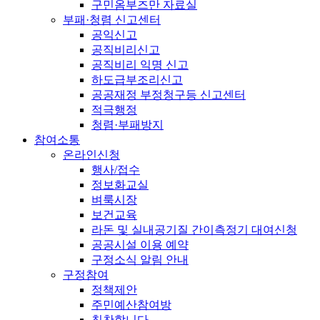
구민옴부즈만 자료실
부패·청렴 신고센터
공익신고
공직비리신고
공직비리 익명 신고
하도급부조리신고
공공재정 부정청구등 신고센터
적극행정
청렴·부패방지
참여소통
온라인신청
행사/접수
정보화교실
벼룩시장
보건교육
라돈 및 실내공기질 간이측정기 대여신청
공공시설 이용 예약
구정소식 알림 안내
구정참여
정책제안
주민예산참여방
칭찬합니다