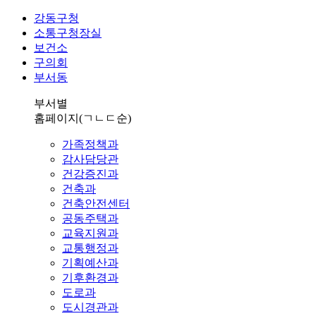
강동구청
소통구청장실
보건소
구의회
부서동
부서별
홈페이지
(ㄱㄴㄷ순)
가족정책과
감사담당관
건강증진과
건축과
건축안전센터
공동주택과
교육지원과
교통행정과
기획예산과
기후환경과
도로과
도시경관과