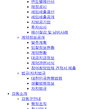
연도별예산서
재정공시
세입세출결산
세입세출공개
지방공기업
투자심사
예산절감 및 낭비사례
계약정보공개
발주계획
입찰정보현황
계약현황
대금지급정보
계약관련서식
참여희망업체 견적서 제출
법규/자치법규
대한민국현행법령
생활법령정보
자치법규
강동소개
강동구안내
행정조직
청사안내