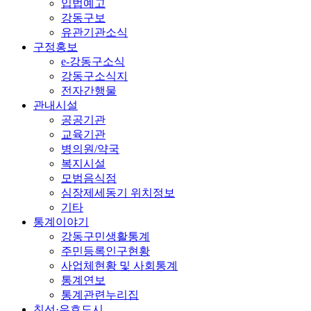
입법예고
강동구보
유관기관소식
구정홍보
e-강동구소식
강동구소식지
전자간행물
관내시설
공공기관
교육기관
병의원/약국
복지시설
모범음식점
심장제세동기 위치정보
기타
통계이야기
강동구민생활통계
주민등록인구현황
사업체현황 및 사회통계
통계연보
통계관련누리집
친선·우호도시