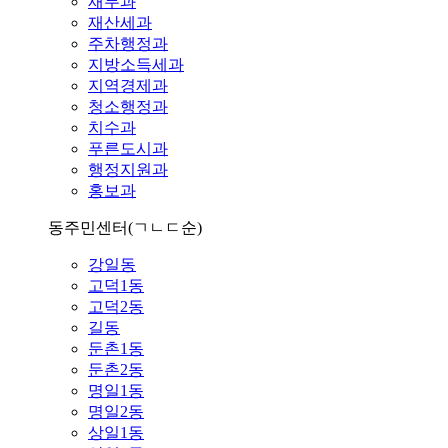
재무과
재산세과
주차행정과
지방소득세과
지역경제과
청소행정과
치수과
푸른도시과
행정지원과
홍보과
동주민센터
(ㄱㄴㄷ순)
강일동
고덕1동
고덕2동
길동
둔촌1동
둔촌2동
명일1동
명일2동
상일1동