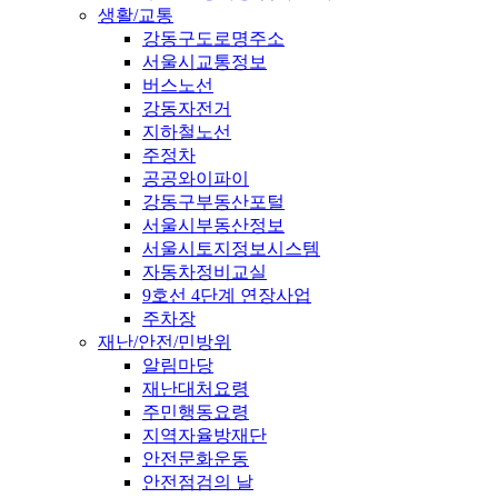
생활/교통
강동구도로명주소
서울시교통정보
버스노선
강동자전거
지하철노선
주정차
공공와이파이
강동구부동산포털
서울시부동산정보
서울시토지정보시스템
자동차정비교실
9호선 4단계 연장사업
주차장
재난/안전/민방위
알림마당
재난대처요령
주민행동요령
지역자율방재단
안전문화운동
안전점검의 날