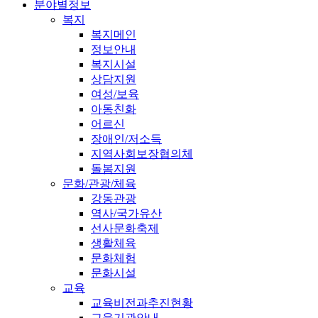
분야별정보
복지
복지메인
정보안내
복지시설
상담지원
여성/보육
아동친화
어르신
장애인/저소득
지역사회보장협의체
돌봄지원
문화/관광/체육
강동관광
역사/국가유산
선사문화축제
생활체육
문화체험
문화시설
교육
교육비전과추진현황
교육기관안내