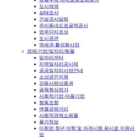
도시재생
실태조사
건설공사알림
우리동네도로굴착공사
업무단지조성
도시경관
역세권 활성화사업
경제/기업/일자리/동물
일자리센터
지역일자리공시제
공공일자리사업안내
소상공인지원
강동사랑상품권
골목형상점가
사회적기업·마을기업
협동조합
엔젤공방거리
사회적경제쇼핑몰
물가정보
미취업 청년 어학 및 자격시험 응시료 지원사
업