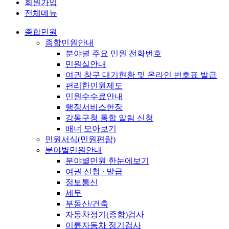
회원가입
전체메뉴
종합민원
종합민원안내
분야별 주요 민원 전화번호
민원실안내
여권 창구 대기현황 및 온라인 번호표 발급
편리한민원제도
민원수수료안내
행정서비스헌장
강동구청 통합 알림 신청
배너 모아보기
민원서식(민원편람)
분야별민원안내
분야별민원 한눈에보기
여권 신청 ∙ 발급
정보통신
세무
부동산/건축
자동차정기(종합)검사
이륜자동차 정기검사