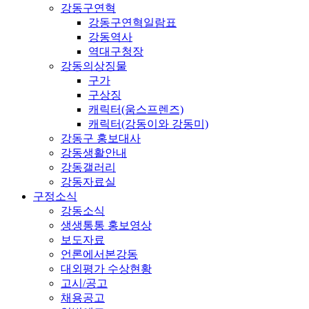
강동구연혁
강동구연혁일람표
강동역사
역대구청장
강동의상징물
구가
구상징
캐릭터(움스프렌즈)
캐릭터(강동이와 강동미)
강동구 홍보대사
강동생활안내
강동갤러리
강동자료실
구정소식
강동소식
생생통통 홍보영상
보도자료
언론에서본강동
대외평가 수상현황
고시/공고
채용공고