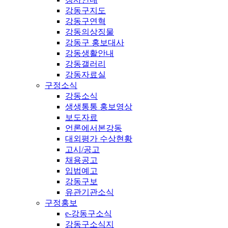
강동구지도
강동구연혁
강동의상징물
강동구 홍보대사
강동생활안내
강동갤러리
강동자료실
구정소식
강동소식
생생통통 홍보영상
보도자료
언론에서본강동
대외평가 수상현황
고시/공고
채용공고
입법예고
강동구보
유관기관소식
구정홍보
e-강동구소식
강동구소식지