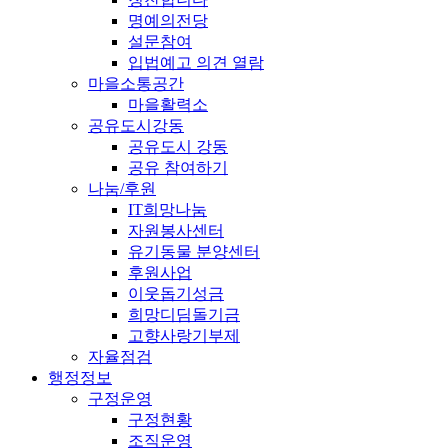
명예의전당
설문참여
입법예고 의견 열람
마을소통공간
마을활력소
공유도시강동
공유도시 강동
공유 참여하기
나눔/후원
IT희망나눔
자원봉사센터
유기동물 분양센터
후원사업
이웃돕기성금
희망디딤돌기금
고향사랑기부제
자율점검
행정정보
구정운영
구정현황
조직운영