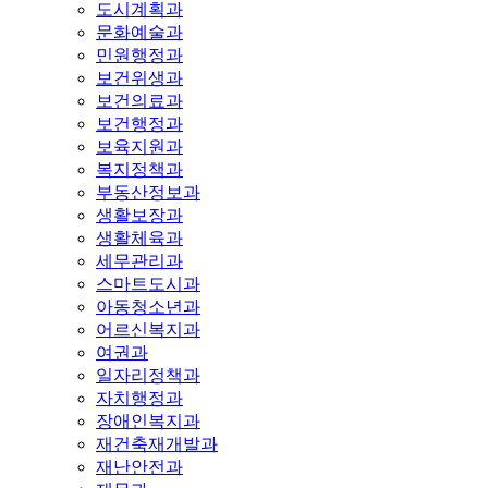
도시계획과
문화예술과
민원행정과
보건위생과
보건의료과
보건행정과
보육지원과
복지정책과
부동산정보과
생활보장과
생활체육과
세무관리과
스마트도시과
아동청소년과
어르신복지과
여권과
일자리정책과
자치행정과
장애인복지과
재건축재개발과
재난안전과