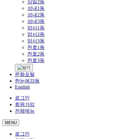
상일2동
성내1동
성내2동
성내3동
암사1동
암사2동
암사3동
천호1동
천호2동
천호3동
문화포털
한눈에강동
English
로그인
회원가입
전체메뉴
MENU
로그인