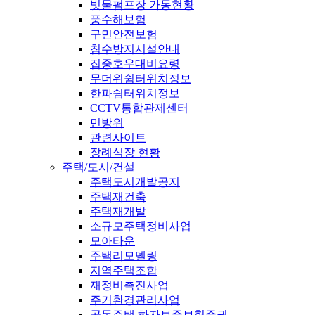
빗물펌프장 가동현황
풍수해보험
구민안전보험
침수방지시설안내
집중호우대비요령
무더위쉼터위치정보
한파쉼터위치정보
CCTV통합관제센터
민방위
관련사이트
장례식장 현황
주택/도시/건설
주택도시개발공지
주택재건축
주택재개발
소규모주택정비사업
모아타운
주택리모델링
지역주택조합
재정비촉진사업
주거환경관리사업
공동주택 하자보증보험증권