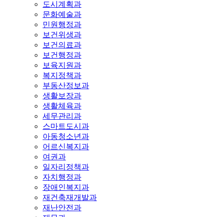
도시계획과
문화예술과
민원행정과
보건위생과
보건의료과
보건행정과
보육지원과
복지정책과
부동산정보과
생활보장과
생활체육과
세무관리과
스마트도시과
아동청소년과
어르신복지과
여권과
일자리정책과
자치행정과
장애인복지과
재건축재개발과
재난안전과