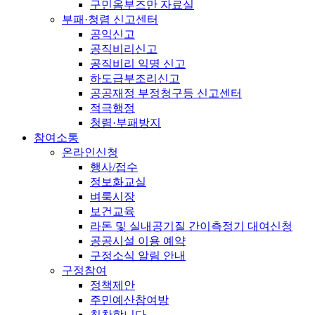
구민옴부즈만 자료실
부패·청렴 신고센터
공익신고
공직비리신고
공직비리 익명 신고
하도급부조리신고
공공재정 부정청구등 신고센터
적극행정
청렴·부패방지
참여소통
온라인신청
행사/접수
정보화교실
벼룩시장
보건교육
라돈 및 실내공기질 간이측정기 대여신청
공공시설 이용 예약
구정소식 알림 안내
구정참여
정책제안
주민예산참여방
칭찬합니다