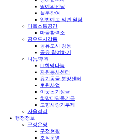
명예의전당
설문참여
입법예고 의견 열람
마을소통공간
마을활력소
공유도시강동
공유도시 강동
공유 참여하기
나눔/후원
IT희망나눔
자원봉사센터
유기동물 분양센터
후원사업
이웃돕기성금
희망디딤돌기금
고향사랑기부제
자율점검
행정정보
구정운영
구정현황
조직운영