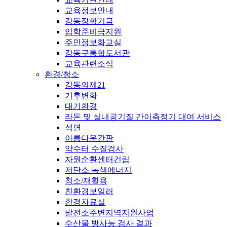
교육정보안내
강동장학기금
입학준비금지원
주민정보화교실
강동구통합도서관
교육관련소식
환경/청소
강동의제21
기후변화
대기환경
라돈 및 실내공기질 간이측정기 대여 서비스
석면
아름다운간판
약수터 수질검사
자원순환센터건립
저탄소 녹색에너지
청소/재활용
친환경보일러
환경자료실
발전소주변지역지원사업
수산물 방사능 검사 결과