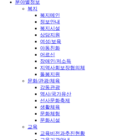
분야별정보
복지
복지메인
정보안내
복지시설
상담지원
여성/보육
아동친화
어르신
장애인/저소득
지역사회보장협의체
돌봄지원
문화/관광/체육
강동관광
역사/국가유산
선사문화축제
생활체육
문화체험
문화시설
교육
교육비전과추진현황
교육기관안내