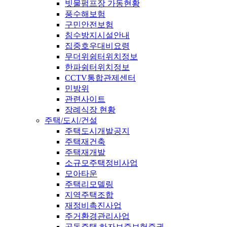
빗물펌프장 가동현황
풍수해보험
구민안전보험
침수방지시설안내
집중호우대비요령
무더위쉼터위치정보
한파쉼터위치정보
CCTV통합관제센터
민방위
관련사이트
장례식장 현황
주택/도시/건설
주택도시개발공지
주택재건축
주택재개발
소규모주택정비사업
모아타운
주택리모델링
지역주택조합
재정비촉진사업
주거환경관리사업
공동주택 하자보증보험증권