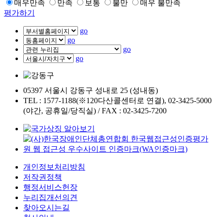
매우만족
만족
보통
불만
매우 불만족
평가하기
go
go
go
go
05397 서울시 강동구 성내로 25 (성내동)
TEL : 1577-1188(※120다산콜센터로 연결), 02-3425-5000
(야간, 공휴일/당직실) / FAX : 02-3425-7200
개인정보처리방침
저작권정책
행정서비스헌장
누리집개선의견
찾아오시는길