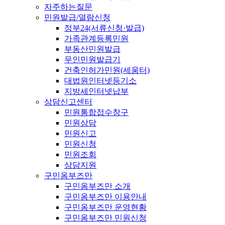
자주하는질문
민원발급/열람신청
정부24(서류신청·발급)
가족관계등록민원
부동산민원발급
무인민원발급기
건축인허가민원(세움터)
대법원인터넷등기소
지방세인터넷납부
상담신고센터
민원통합접수창구
민원상담
민원신고
민원신청
민원조회
상담지원
구민옴부즈만
구민옴부즈만 소개
구민옴부즈만 이용안내
구민옴부즈만 운영현황
구민옴부즈만 민원신청