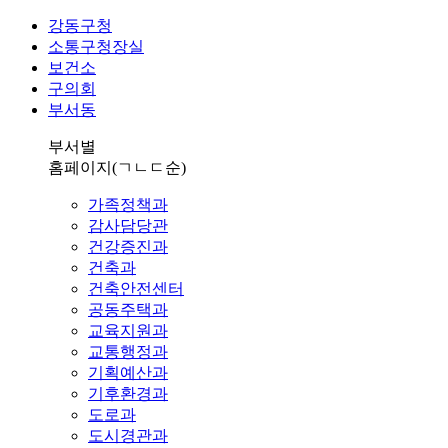
강동구청
소통구청장실
보건소
구의회
부서동
부서별
홈페이지
(ㄱㄴㄷ순)
가족정책과
감사담당관
건강증진과
건축과
건축안전센터
공동주택과
교육지원과
교통행정과
기획예산과
기후환경과
도로과
도시경관과