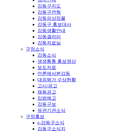
강동구지도
강동구연혁
강동의상징물
강동구 홍보대사
강동생활안내
강동갤러리
강동자료실
구정소식
강동소식
생생통통 홍보영상
보도자료
언론에서본강동
대외평가 수상현황
고시/공고
채용공고
입법예고
강동구보
유관기관소식
구정홍보
e-강동구소식
강동구소식지