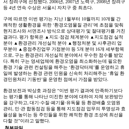
서 장려구에 선정됐다. 2006년, 2007년 노력구, 2008년 장려구
등 4년 연속 수상은 서울시 자치구 중 최초다.
구에 따르면 이번 평가는 지난 1월부터 10월까지 10개월 간
쾌적한 생활환경을 위한 ‘환경오염물질 관리’에 초점을 맞춰
현지조사와 서면조사 방식으로 상대평가 및 절대평가를 거친
결과다. 평가 항목은 ▲지도·점검 체계분야 ▲지도점검 실적
분야 ▲환경관리 개선실적 분야 ▲행정처분 및 사후관리 업
무분야 ▲중점추진업무 가점분야 등 5개 분야 16개 세부항목
으로, 구는 환경관리 개선실적 분야에서 우수한 점수를 받았
다. 특히 구는 영세업체에 환경오염을 최소화하는데 필요한
환경 기술 관련 컨설팅을 해주는 ‘환경닥터제’를 운영하고 휴
일에 발생하는 환경 관련 민원을 신속히 처리해주는 ‘휴일 환
경민원처리 기동반’을 운영한 점에서 가점을 받았다.
환경보전과 박상호 과장은 “이번 평가 결과에 만족하기보다
는 평가를 통해 나타난 미진한 분야에 대하여 자체 보완방안
을 강구하고, 대기·수질·폐기물·유독물 등 환경배출 오염원
관리, 민·관 합동점검 등을 통해 지도점검 업무의 투명성과 효
율성을 높이는 등 주민들을 위한 쾌적한 환경 조성에 최선을
다할 것”이라고 말했다.
첨부파일