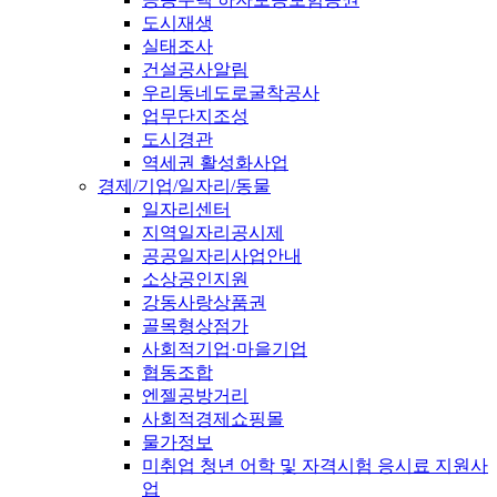
도시재생
실태조사
건설공사알림
우리동네도로굴착공사
업무단지조성
도시경관
역세권 활성화사업
경제/기업/일자리/동물
일자리센터
지역일자리공시제
공공일자리사업안내
소상공인지원
강동사랑상품권
골목형상점가
사회적기업·마을기업
협동조합
엔젤공방거리
사회적경제쇼핑몰
물가정보
미취업 청년 어학 및 자격시험 응시료 지원사
업