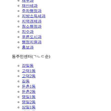
재무과
재산세과
주차행정과
지방소득세과
지역경제과
청소행정과
치수과
푸른도시과
행정지원과
홍보과
동주민센터
(ㄱㄴㄷ순)
강일동
고덕1동
고덕2동
길동
둔촌1동
둔촌2동
명일1동
명일2동
상일1동