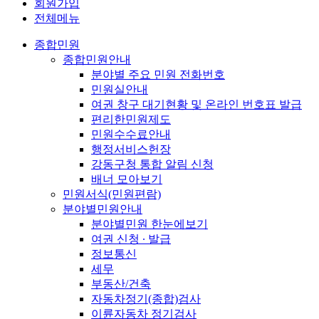
회원가입
전체메뉴
종합민원
종합민원안내
분야별 주요 민원 전화번호
민원실안내
여권 창구 대기현황 및 온라인 번호표 발급
편리한민원제도
민원수수료안내
행정서비스헌장
강동구청 통합 알림 신청
배너 모아보기
민원서식(민원편람)
분야별민원안내
분야별민원 한눈에보기
여권 신청 ∙ 발급
정보통신
세무
부동산/건축
자동차정기(종합)검사
이륜자동차 정기검사