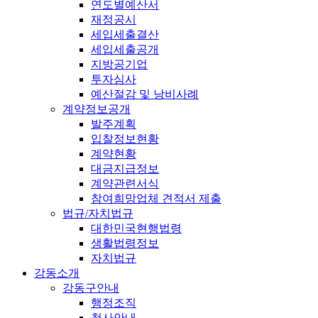
연도별예산서
재정공시
세입세출결산
세입세출공개
지방공기업
투자심사
예산절감 및 낭비사례
계약정보공개
발주계획
입찰정보현황
계약현황
대금지급정보
계약관련서식
참여희망업체 견적서 제출
법규/자치법규
대한민국현행법령
생활법령정보
자치법규
강동소개
강동구안내
행정조직
청사안내