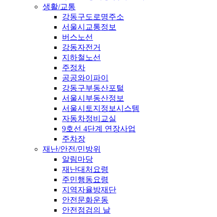
생활/교통
강동구도로명주소
서울시교통정보
버스노선
강동자전거
지하철노선
주정차
공공와이파이
강동구부동산포털
서울시부동산정보
서울시토지정보시스템
자동차정비교실
9호선 4단계 연장사업
주차장
재난/안전/민방위
알림마당
재난대처요령
주민행동요령
지역자율방재단
안전문화운동
안전점검의 날