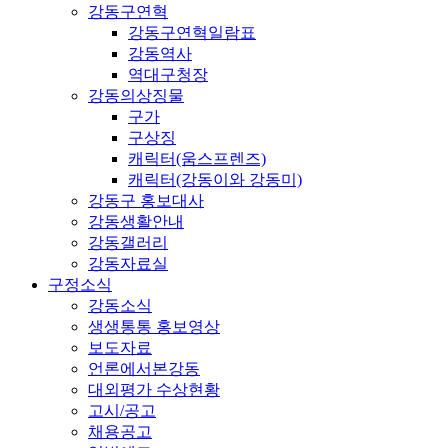
강동구연혁
강동구연혁일람표
강동역사
역대구청장
강동의상징물
구가
구상징
캐릭터(움스프렌즈)
캐릭터(강동이와 강동미)
강동구 홍보대사
강동생활안내
강동갤러리
강동자료실
구정소식
강동소식
생생통통 홍보영상
보도자료
언론에서본강동
대외평가 수상현황
고시/공고
채용공고