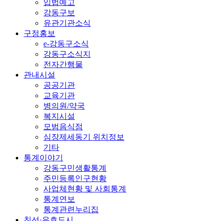
입법예고
강동구보
유관기관소식
구정홍보
e-강동구소식
강동구소식지
전자간행물
관내시설
공공기관
교육기관
병의원/약국
복지시설
모범음식점
심장제세동기 위치정보
기타
통계이야기
강동구민생활통계
주민등록인구현황
사업체현황 및 사회통계
통계연보
통계관련누리집
친선·우호도시