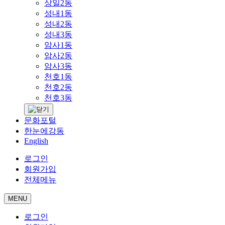
상일2동
성내1동
성내2동
성내3동
암사1동
암사2동
암사3동
천호1동
천호2동
천호3동
문화포털
한눈에강동
English
로그인
회원가입
전체메뉴
MENU
로그인