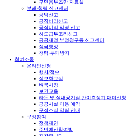
구민옴부즈만 자료실
부패·청렴 신고센터
공익신고
공직비리신고
공직비리 익명 신고
하도급부조리신고
공공재정 부정청구등 신고센터
적극행정
청렴·부패방지
참여소통
온라인신청
행사/접수
정보화교실
벼룩시장
보건교육
라돈 및 실내공기질 간이측정기 대여신청
공공시설 이용 예약
구정소식 알림 안내
구정참여
정책제안
주민예산참여방
칭찬합니다