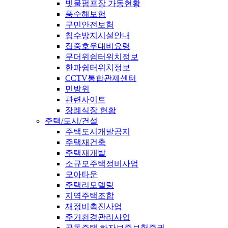
빗물펌프장 가동현황
풍수해보험
구민안전보험
침수방지시설안내
집중호우대비요령
무더위쉼터위치정보
한파쉼터위치정보
CCTV통합관제센터
민방위
관련사이트
장례식장 현황
주택/도시/건설
주택도시개발공지
주택재건축
주택재개발
소규모주택정비사업
모아타운
주택리모델링
지역주택조합
재정비촉진사업
주거환경관리사업
공동주택 하자보증보험증권