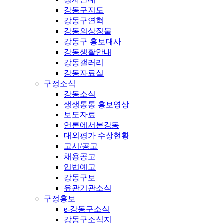
강동구지도
강동구연혁
강동의상징물
강동구 홍보대사
강동생활안내
강동갤러리
강동자료실
구정소식
강동소식
생생통통 홍보영상
보도자료
언론에서본강동
대외평가 수상현황
고시/공고
채용공고
입법예고
강동구보
유관기관소식
구정홍보
e-강동구소식
강동구소식지