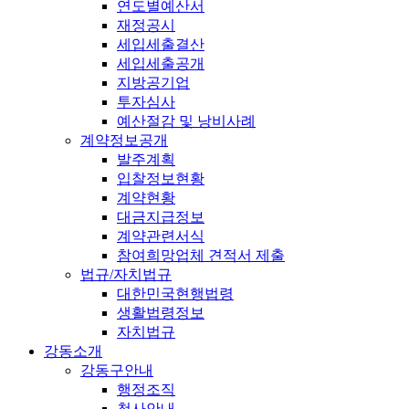
연도별예산서
재정공시
세입세출결산
세입세출공개
지방공기업
투자심사
예산절감 및 낭비사례
계약정보공개
발주계획
입찰정보현황
계약현황
대금지급정보
계약관련서식
참여희망업체 견적서 제출
법규/자치법규
대한민국현행법령
생활법령정보
자치법규
강동소개
강동구안내
행정조직
청사안내