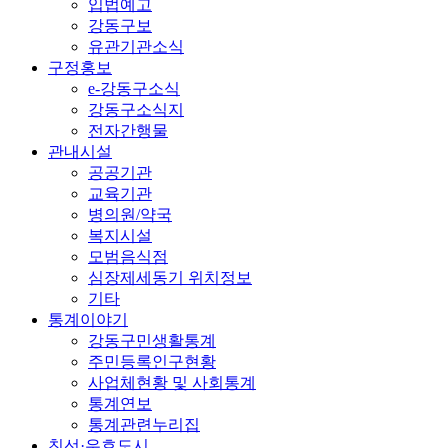
입법예고
강동구보
유관기관소식
구정홍보
e-강동구소식
강동구소식지
전자간행물
관내시설
공공기관
교육기관
병의원/약국
복지시설
모범음식점
심장제세동기 위치정보
기타
통계이야기
강동구민생활통계
주민등록인구현황
사업체현황 및 사회통계
통계연보
통계관련누리집
친선·우호도시