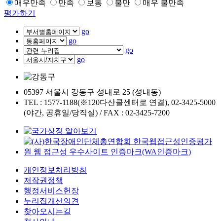
매우만족
만족
보통
불만
매우 불만족
평가하기
go
go
go
go
05397 서울시 강동구 성내로 25 (성내동)
TEL : 1577-1188(※120다산콜센터로 연결), 02-3425-5000
(야간, 공휴일/당직실) / FAX : 02-3425-7200
개인정보처리방침
저작권정책
행정서비스헌장
누리집개선의견
찾아오시는길