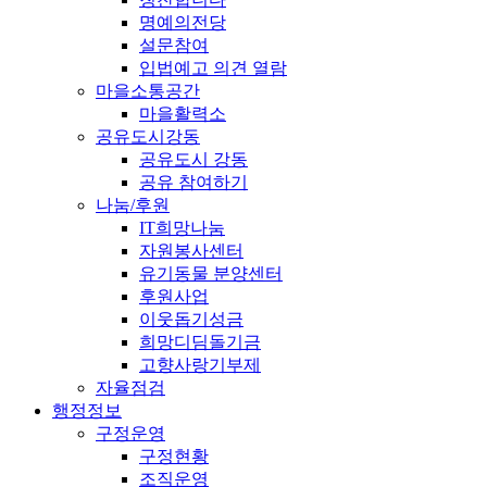
명예의전당
설문참여
입법예고 의견 열람
마을소통공간
마을활력소
공유도시강동
공유도시 강동
공유 참여하기
나눔/후원
IT희망나눔
자원봉사센터
유기동물 분양센터
후원사업
이웃돕기성금
희망디딤돌기금
고향사랑기부제
자율점검
행정정보
구정운영
구정현황
조직운영