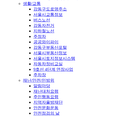
생활/교통
강동구도로명주소
서울시교통정보
버스노선
강동자전거
지하철노선
주정차
공공와이파이
강동구부동산포털
서울시부동산정보
서울시토지정보시스템
자동차정비교실
9호선 4단계 연장사업
주차장
재난/안전/민방위
알림마당
재난대처요령
주민행동요령
지역자율방재단
안전문화운동
안전점검의 날