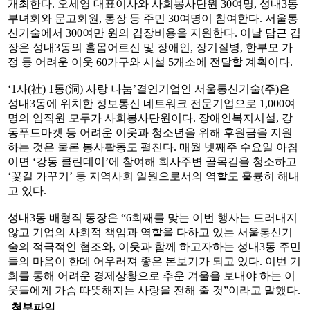
개최한다. 오세영 대표이사와 사회봉사단원 30여명, 성내3동
부녀회와 문고회원, 통장 등 주민 30여명이 참여한다. 서울통
신기술에서 300여만 원의 김장비용을 지원한다. 이날 담근 김
장은 성내3동의 홀몸어르신 및 장애인, 장기질병, 한부모 가
정 등 어려운 이웃 60가구와 시설 5개소에 전달할 계획이다.
‘1사(社) 1동(洞) 사랑 나눔’결연기업인 서울통신기술(주)은
성내3동에 위치한 정보통신 네트워크 전문기업으로 1,000여
명의 임직원 모두가 사회봉사단원이다. 장애인복지시설, 강
동푸드마켓 등 어려운 이웃과 청소년을 위해 후원금을 지원
하는 것은 물론 봉사활동도 펼친다. 매월 넷째주 수요일 아침
이면 ‘강동 클린데이’에 참여해 회사주변 골목길을 청소하고
‘꽃길 가꾸기’ 등 지역사회 일원으로서의 역할도 훌륭히 해내
고 있다.
성내3동 배형직 동장은 “6회째를 맞는 이번 행사는 드러내지
않고 기업의 사회적 책임과 역할을 다하고 있는 서울통신기
술의 적극적인 협조와, 이웃과 함께 하고자하는 성내3동 주민
들의 마음이 한데 어우러져 좋은 본보기가 되고 있다. 이번 기
회를 통해 어려운 경제상황으로 추운 겨울을 보내야 하는 이
웃들에게 가슴 따뜻해지는 사랑을 전해 줄 것”이라고 말했다.
첨부파일