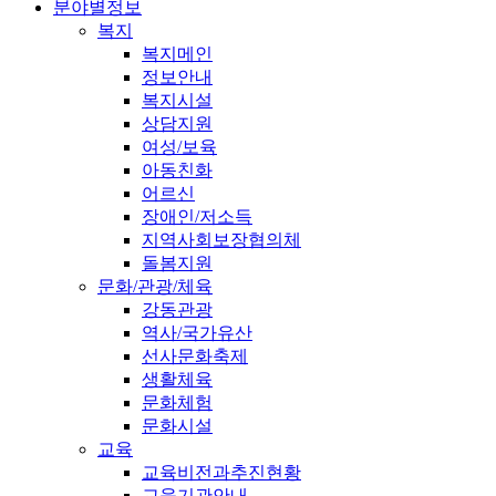
분야별정보
복지
복지메인
정보안내
복지시설
상담지원
여성/보육
아동친화
어르신
장애인/저소득
지역사회보장협의체
돌봄지원
문화/관광/체육
강동관광
역사/국가유산
선사문화축제
생활체육
문화체험
문화시설
교육
교육비전과추진현황
교육기관안내