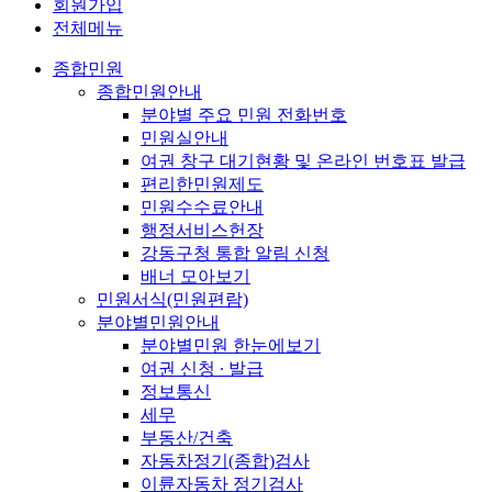
회원가입
전체메뉴
종합민원
종합민원안내
분야별 주요 민원 전화번호
민원실안내
여권 창구 대기현황 및 온라인 번호표 발급
편리한민원제도
민원수수료안내
행정서비스헌장
강동구청 통합 알림 신청
배너 모아보기
민원서식(민원편람)
분야별민원안내
분야별민원 한눈에보기
여권 신청 ∙ 발급
정보통신
세무
부동산/건축
자동차정기(종합)검사
이륜자동차 정기검사