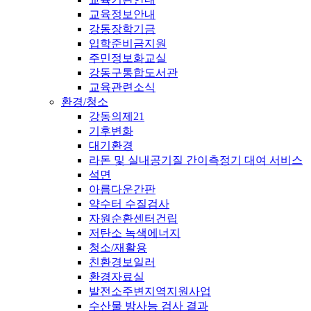
교육정보안내
강동장학기금
입학준비금지원
주민정보화교실
강동구통합도서관
교육관련소식
환경/청소
강동의제21
기후변화
대기환경
라돈 및 실내공기질 간이측정기 대여 서비스
석면
아름다운간판
약수터 수질검사
자원순환센터건립
저탄소 녹색에너지
청소/재활용
친환경보일러
환경자료실
발전소주변지역지원사업
수산물 방사능 검사 결과