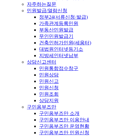
자주하는질문
민원발급/열람신청
정부24(서류신청·발급)
가족관계등록민원
부동산민원발급
무인민원발급기
건축인허가민원(세움터)
대법원인터넷등기소
지방세인터넷납부
상담신고센터
민원통합접수창구
민원상담
민원신고
민원신청
민원조회
상담지원
구민옴부즈만
구민옴부즈만 소개
구민옴부즈만 이용안내
구민옴부즈만 운영현황
구민옴부즈만 민원신청