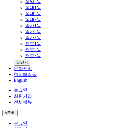
상일2동
성내1동
성내2동
성내3동
암사1동
암사2동
암사3동
천호1동
천호2동
천호3동
문화포털
한눈에강동
English
로그인
회원가입
전체메뉴
MENU
로그인