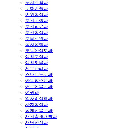
도시계획과
문화예술과
민원행정과
보건위생과
보건의료과
보건행정과
보육지원과
복지정책과
부동산정보과
생활보장과
생활체육과
세무관리과
스마트도시과
아동청소년과
어르신복지과
여권과
일자리정책과
자치행정과
장애인복지과
재건축재개발과
재난안전과