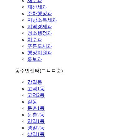
재무과
재산세과
주차행정과
지방소득세과
지역경제과
청소행정과
치수과
푸른도시과
행정지원과
홍보과
동주민센터
(ㄱㄴㄷ순)
강일동
고덕1동
고덕2동
길동
둔촌1동
둔촌2동
명일1동
명일2동
상일1동