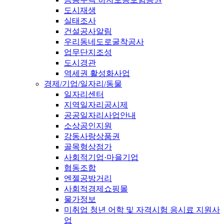
도시재생
실태조사
건설공사알림
우리동네도로굴착공사
업무단지조성
도시경관
역세권 활성화사업
경제/기업/일자리/동물
일자리센터
지역일자리공시제
공공일자리사업안내
소상공인지원
강동사랑상품권
골목형상점가
사회적기업·마을기업
협동조합
엔젤공방거리
사회적경제쇼핑몰
물가정보
미취업 청년 어학 및 자격시험 응시료 지원사
업