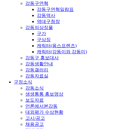
강동구연혁
강동구연혁일람표
강동역사
역대구청장
강동의상징물
구가
구상징
캐릭터(움스프렌즈)
캐릭터(강동이와 강동미)
강동구 홍보대사
강동생활안내
강동갤러리
강동자료실
구정소식
강동소식
생생통통 홍보영상
보도자료
언론에서본강동
대외평가 수상현황
고시/공고
채용공고