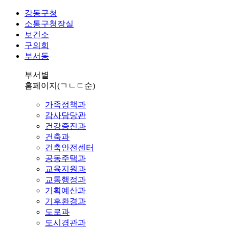
강동구청
소통구청장실
보건소
구의회
부서동
부서별
홈페이지
(ㄱㄴㄷ순)
가족정책과
감사담당관
건강증진과
건축과
건축안전센터
공동주택과
교육지원과
교통행정과
기획예산과
기후환경과
도로과
도시경관과