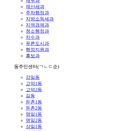
재무과
재산세과
주차행정과
지방소득세과
지역경제과
청소행정과
치수과
푸른도시과
행정지원과
홍보과
동주민센터
(ㄱㄴㄷ순)
강일동
고덕1동
고덕2동
길동
둔촌1동
둔촌2동
명일1동
명일2동
상일1동