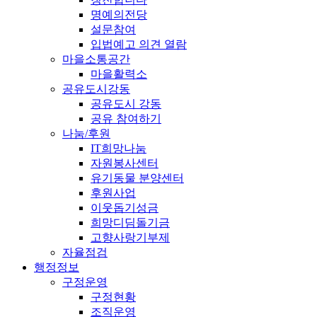
명예의전당
설문참여
입법예고 의견 열람
마을소통공간
마을활력소
공유도시강동
공유도시 강동
공유 참여하기
나눔/후원
IT희망나눔
자원봉사센터
유기동물 분양센터
후원사업
이웃돕기성금
희망디딤돌기금
고향사랑기부제
자율점검
행정정보
구정운영
구정현황
조직운영