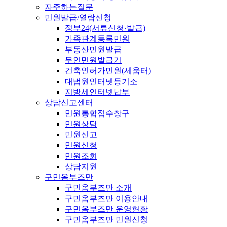
자주하는질문
민원발급/열람신청
정부24(서류신청·발급)
가족관계등록민원
부동산민원발급
무인민원발급기
건축인허가민원(세움터)
대법원인터넷등기소
지방세인터넷납부
상담신고센터
민원통합접수창구
민원상담
민원신고
민원신청
민원조회
상담지원
구민옴부즈만
구민옴부즈만 소개
구민옴부즈만 이용안내
구민옴부즈만 운영현황
구민옴부즈만 민원신청