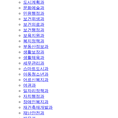
도시계획과
문화예술과
민원행정과
보건위생과
보건의료과
보건행정과
보육지원과
복지정책과
부동산정보과
생활보장과
생활체육과
세무관리과
스마트도시과
아동청소년과
어르신복지과
여권과
일자리정책과
자치행정과
장애인복지과
재건축재개발과
재난안전과