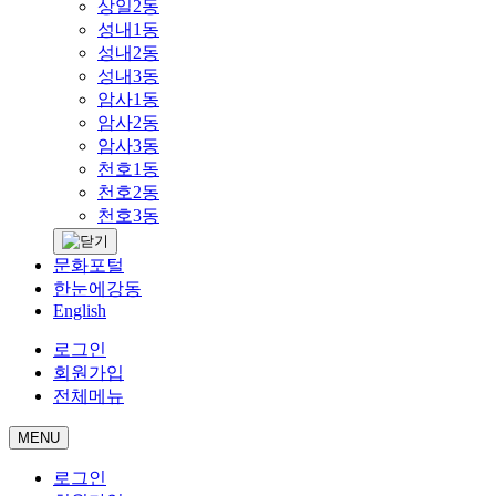
상일2동
성내1동
성내2동
성내3동
암사1동
암사2동
암사3동
천호1동
천호2동
천호3동
문화포털
한눈에강동
English
로그인
회원가입
전체메뉴
MENU
로그인