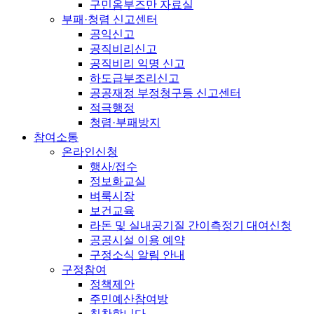
구민옴부즈만 자료실
부패·청렴 신고센터
공익신고
공직비리신고
공직비리 익명 신고
하도급부조리신고
공공재정 부정청구등 신고센터
적극행정
청렴·부패방지
참여소통
온라인신청
행사/접수
정보화교실
벼룩시장
보건교육
라돈 및 실내공기질 간이측정기 대여신청
공공시설 이용 예약
구정소식 알림 안내
구정참여
정책제안
주민예산참여방
칭찬합니다