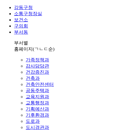
강동구청
소통구청장실
보건소
구의회
부서동
부서별
홈페이지
(ㄱㄴㄷ순)
가족정책과
감사담당관
건강증진과
건축과
건축안전센터
공동주택과
교육지원과
교통행정과
기획예산과
기후환경과
도로과
도시경관과