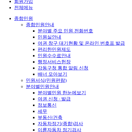
회원가입
전체메뉴
종합민원
종합민원안내
분야별 주요 민원 전화번호
민원실안내
여권 창구 대기현황 및 온라인 번호표 발급
편리한민원제도
민원수수료안내
행정서비스헌장
강동구청 통합 알림 신청
배너 모아보기
민원서식(민원편람)
분야별민원안내
분야별민원 한눈에보기
여권 신청 ∙ 발급
정보통신
세무
부동산/건축
자동차정기(종합)검사
이륜자동차 정기검사