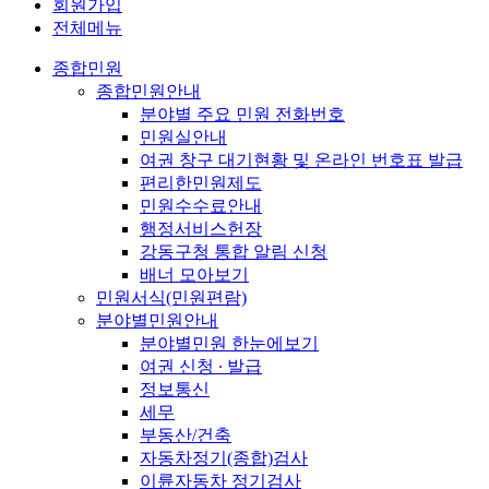
회원가입
전체메뉴
종합민원
종합민원안내
분야별 주요 민원 전화번호
민원실안내
여권 창구 대기현황 및 온라인 번호표 발급
편리한민원제도
민원수수료안내
행정서비스헌장
강동구청 통합 알림 신청
배너 모아보기
민원서식(민원편람)
분야별민원안내
분야별민원 한눈에보기
여권 신청 ∙ 발급
정보통신
세무
부동산/건축
자동차정기(종합)검사
이륜자동차 정기검사