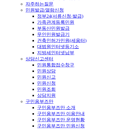
자주하는질문
민원발급/열람신청
정부24(서류신청·발급)
가족관계등록민원
부동산민원발급
무인민원발급기
건축인허가민원(세움터)
대법원인터넷등기소
지방세인터넷납부
상담신고센터
민원통합접수창구
민원상담
민원신고
민원신청
민원조회
상담지원
구민옴부즈만
구민옴부즈만 소개
구민옴부즈만 이용안내
구민옴부즈만 운영현황
구민옴부즈만 민원신청