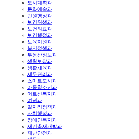
도시계획과
문화예술과
민원행정과
보건위생과
보건의료과
보건행정과
보육지원과
복지정책과
부동산정보과
생활보장과
생활체육과
세무관리과
스마트도시과
아동청소년과
어르신복지과
여권과
일자리정책과
자치행정과
장애인복지과
재건축재개발과
재난안전과