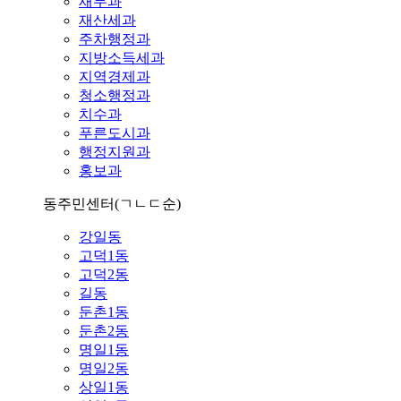
재무과
재산세과
주차행정과
지방소득세과
지역경제과
청소행정과
치수과
푸른도시과
행정지원과
홍보과
동주민센터
(ㄱㄴㄷ순)
강일동
고덕1동
고덕2동
길동
둔촌1동
둔촌2동
명일1동
명일2동
상일1동