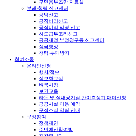
구민옴부즈만 자료실
부패·청렴 신고센터
공익신고
공직비리신고
공직비리 익명 신고
하도급부조리신고
공공재정 부정청구등 신고센터
적극행정
청렴·부패방지
참여소통
온라인신청
행사/접수
정보화교실
벼룩시장
보건교육
라돈 및 실내공기질 간이측정기 대여신청
공공시설 이용 예약
구정소식 알림 안내
구정참여
정책제안
주민예산참여방
칭찬합니다