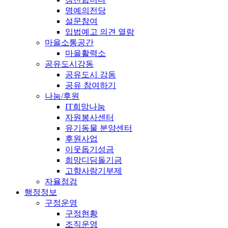
명예의전당
설문참여
입법예고 의견 열람
마을소통공간
마을활력소
공유도시강동
공유도시 강동
공유 참여하기
나눔/후원
IT희망나눔
자원봉사센터
유기동물 분양센터
후원사업
이웃돕기성금
희망디딤돌기금
고향사랑기부제
자율점검
행정정보
구정운영
구정현황
조직운영