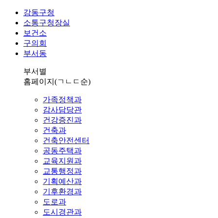
강동구청
소통구청장실
보건소
구의회
부서동
부서별
홈페이지
(ㄱㄴㄷ순)
가족정책과
감사담당관
건강증진과
건축과
건축안전센터
공동주택과
교육지원과
교통행정과
기획예산과
기후환경과
도로과
도시경관과