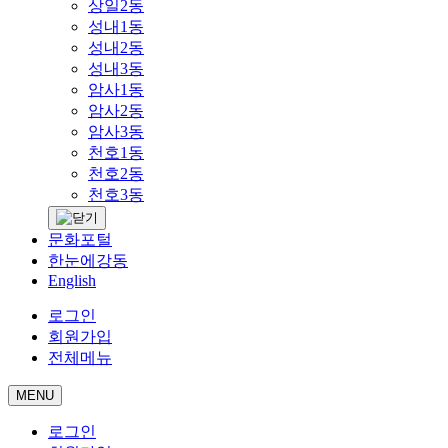
상일2동
성내1동
성내2동
성내3동
암사1동
암사2동
암사3동
천호1동
천호2동
천호3동
문화포털
한눈에강동
English
로그인
회원가입
전체메뉴
MENU
로그인