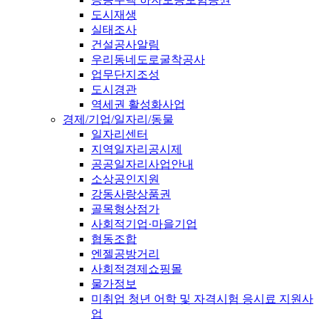
도시재생
실태조사
건설공사알림
우리동네도로굴착공사
업무단지조성
도시경관
역세권 활성화사업
경제/기업/일자리/동물
일자리센터
지역일자리공시제
공공일자리사업안내
소상공인지원
강동사랑상품권
골목형상점가
사회적기업·마을기업
협동조합
엔젤공방거리
사회적경제쇼핑몰
물가정보
미취업 청년 어학 및 자격시험 응시료 지원사
업