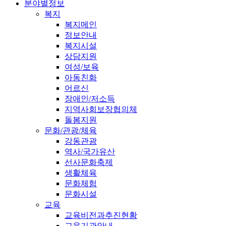
분야별정보
복지
복지메인
정보안내
복지시설
상담지원
여성/보육
아동친화
어르신
장애인/저소득
지역사회보장협의체
돌봄지원
문화/관광/체육
강동관광
역사/국가유산
선사문화축제
생활체육
문화체험
문화시설
교육
교육비전과추진현황
교육기관안내