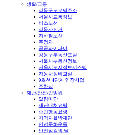
생활/교통
강동구도로명주소
서울시교통정보
버스노선
강동자전거
지하철노선
주정차
공공와이파이
강동구부동산포털
서울시부동산정보
서울시토지정보시스템
자동차정비교실
9호선 4단계 연장사업
주차장
재난/안전/민방위
알림마당
재난대처요령
주민행동요령
지역자율방재단
안전문화운동
안전점검의 날