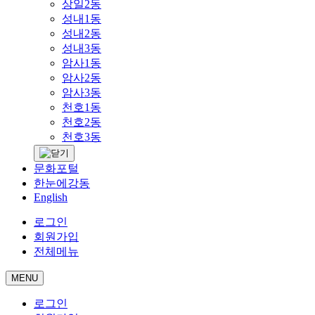
상일2동
성내1동
성내2동
성내3동
암사1동
암사2동
암사3동
천호1동
천호2동
천호3동
문화포털
한눈에강동
English
로그인
회원가입
전체메뉴
MENU
로그인