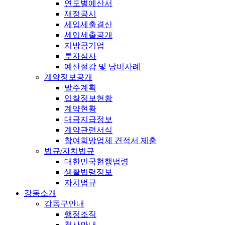
연도별예산서
재정공시
세입세출결산
세입세출공개
지방공기업
투자심사
예산절감 및 낭비사례
계약정보공개
발주계획
입찰정보현황
계약현황
대금지급정보
계약관련서식
참여희망업체 견적서 제출
법규/자치법규
대한민국현행법령
생활법령정보
자치법규
강동소개
강동구안내
행정조직
청사안내