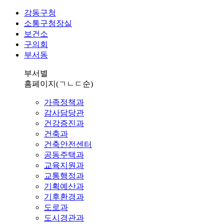
강동구청
소통구청장실
보건소
구의회
부서동
부서별
홈페이지
(ㄱㄴㄷ순)
가족정책과
감사담당관
건강증진과
건축과
건축안전센터
공동주택과
교육지원과
교통행정과
기획예산과
기후환경과
도로과
도시경관과