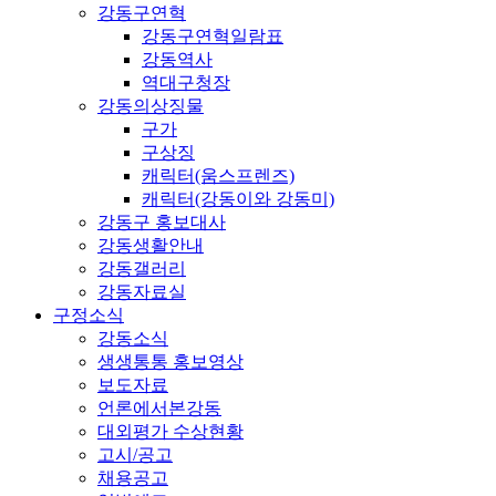
강동구연혁
강동구연혁일람표
강동역사
역대구청장
강동의상징물
구가
구상징
캐릭터(움스프렌즈)
캐릭터(강동이와 강동미)
강동구 홍보대사
강동생활안내
강동갤러리
강동자료실
구정소식
강동소식
생생통통 홍보영상
보도자료
언론에서본강동
대외평가 수상현황
고시/공고
채용공고