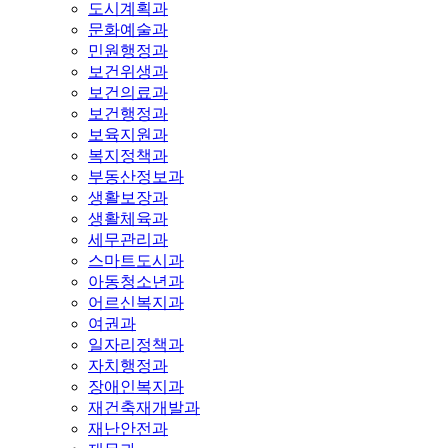
도시계획과
문화예술과
민원행정과
보건위생과
보건의료과
보건행정과
보육지원과
복지정책과
부동산정보과
생활보장과
생활체육과
세무관리과
스마트도시과
아동청소년과
어르신복지과
여권과
일자리정책과
자치행정과
장애인복지과
재건축재개발과
재난안전과