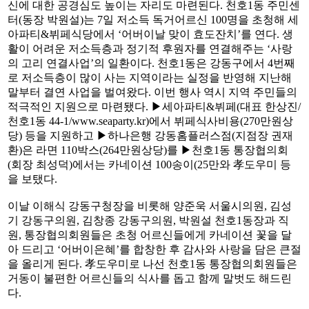
신에 대한 공경심도 높이는 자리도 마련된다. 천호1동 주민센
터(동장 박원설)는 7일 저소득 독거어르신 100명을 초청해 세
아파티&뷔페식당에서 ‘어버이날 맞이 효도잔치’를 연다. 생
활이 어려운 저소득층과 정기적 후원자를 연결해주는 ‘사랑
의 고리 연결사업’의 일환이다. 천호1동은 강동구에서 4번째
로 저소득층이 많이 사는 지역이라는 실정을 반영해 지난해
말부터 결연 사업을 벌여왔다. 이번 행사 역시 지역 주민들의
적극적인 지원으로 마련됐다. ▶세아파티&뷔페(대표 한상진/
천호1동 44-1/www.seaparty.kr)에서 뷔페식사비용(270만원상
당) 등을 지원하고 ▶하나은행 강동홈플러스점(지점장 권재
환)은 라면 110박스(264만원상당)를 ▶천호1동 통장협의회
(회장 최성덕)에서는 카네이션 100송이(25만와 孝도우미 등
을 보탰다.
이날 이해식 강동구청장을 비롯해 양준욱 서울시의원, 김성
기 강동구의원, 김창종 강동구의원, 박원설 천호1동장과 직
원, 통장협의회원들은 초청 어르신들에게 카네이션 꽃을 달
아 드리고 ‘어버이은혜’를 합창한 후 감사와 사랑을 담은 큰절
을 올리게 된다. 孝도우미로 나선 천호1동 통장협의회원들은
거동이 불편한 어르신들의 식사를 돕고 함께 말벗도 해드린
다.