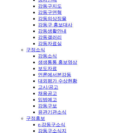
강동구지도
강동구연혁
강동의상징물
강동구 홍보대사
강동생활안내
강동갤러리
강동자료실
구정소식
강동소식
생생통통 홍보영상
보도자료
언론에서본강동
대외평가 수상현황
고시/공고
채용공고
입법예고
강동구보
유관기관소식
구정홍보
e-강동구소식
강동구소식지