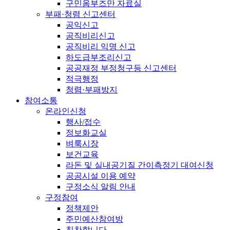
구민옴부즈만 자료실
부패·청렴 신고센터
공익신고
공직비리신고
공직비리 익명 신고
하도급부조리신고
공공재정 부정청구등 신고센터
적극행정
청렴·부패방지
참여소통
온라인신청
행사/접수
정보화교실
벼룩시장
보건교육
라돈 및 실내공기질 간이측정기 대여신청
공공시설 이용 예약
구정소식 알림 안내
구정참여
정책제안
주민예산참여방
칭찬합니다