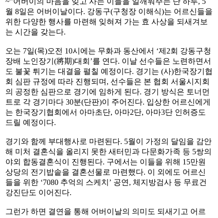
~”어버이의 마음을 잊고 사는 이들을 일깨워주는 단 하루, 5
월 8일은 어버이날이다. 강동구(구청장 이해식)는 어르신들을
위한 다양한 행사를 마련해 잊혀져 가는 효 사상을 되새겨보
는 시간을 갖는다.
오는 7일(목)오전 10시에는 무화과 동산에서 ‘제2회 강동구청
장배 노인장기(將期)대회’를 연다. 이날 선수들은 노련하면서
도 불꽃 튀기는 대결을 펼칠 예정이다. 경기는 (사)한국장기협
회 심판 규정에 따라 진행되며, 선수들은 본 협회 서울시지회
의 공정한 심판으로 경기에 임하게 된다. 경기 방식은 토너먼
트로 각 경기마다 30분(단판)이 주어진다. 입상한 어르신에게
는 한국장기협회에서 아마초단, 아마2단, 아마3단 인허증도
드릴 예정이다.
경기와 함께 부대행사로 마련된다. 5월이 가정의 달임을 감안
해 미처 결혼식을 올리지 못한 새터민과 다문화가족 등 5쌍의
야외 합동결혼식이 진행된다. 구에서는 이들을 위해 15만원
상당의 전기밥솥을 결혼선물로 마련했다. 이 외에도 어르신
들을 위한 ‘7080 추억의 스케치’ 공연, 체지방검사 등 무료건
강진단도 이어진다.
그런가 하면 결연을 통해 어버이날의 의미도 되새기고 어르