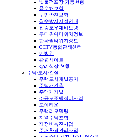
빗물펌프장 가동현황
풍수해보험
구민안전보험
침수방지시설안내
집중호우대비요령
무더위쉼터위치정보
한파쉼터위치정보
CCTV통합관제센터
민방위
관련사이트
장례식장 현황
주택/도시/건설
주택도시개발공지
주택재건축
주택재개발
소규모주택정비사업
모아타운
주택리모델링
지역주택조합
재정비촉진사업
주거환경관리사업
공동주택 하자보증보험증권