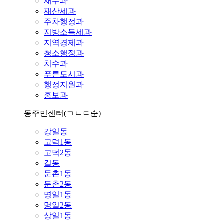
재무과
재산세과
주차행정과
지방소득세과
지역경제과
청소행정과
치수과
푸른도시과
행정지원과
홍보과
동주민센터
(ㄱㄴㄷ순)
강일동
고덕1동
고덕2동
길동
둔촌1동
둔촌2동
명일1동
명일2동
상일1동