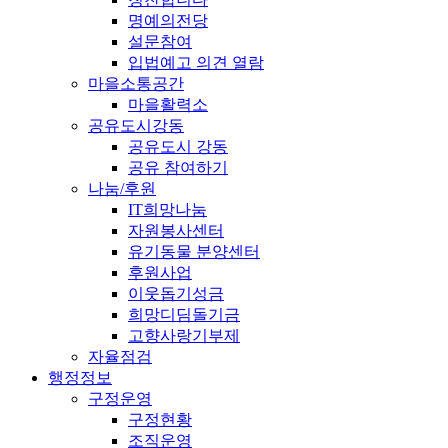
명예의전당
설문참여
입법예고 의견 열람
마을소통공간
마을활력소
공유도시강동
공유도시 강동
공유 참여하기
나눔/후원
IT희망나눔
자원봉사센터
유기동물 분양센터
후원사업
이웃돕기성금
희망디딤돌기금
고향사랑기부제
자율점검
행정정보
구정운영
구정현황
조직운영