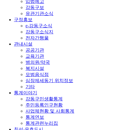
입법예고
강동구보
유관기관소식
구정홍보
e-강동구소식
강동구소식지
전자간행물
관내시설
공공기관
교육기관
병의원/약국
복지시설
모범음식점
심장제세동기 위치정보
기타
통계이야기
강동구민생활통계
주민등록인구현황
사업체현황 및 사회통계
통계연보
통계관련누리집
친선·우호도시