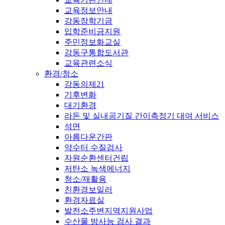
교육정보안내
강동장학기금
입학준비금지원
주민정보화교실
강동구통합도서관
교육관련소식
환경/청소
강동의제21
기후변화
대기환경
라돈 및 실내공기질 간이측정기 대여 서비스
석면
아름다운간판
약수터 수질검사
자원순환센터건립
저탄소 녹색에너지
청소/재활용
친환경보일러
환경자료실
발전소주변지역지원사업
수산물 방사능 검사 결과