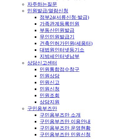
자주하는질문
민원발급/열람신청
정부24(서류신청·발급)
가족관계등록민원
부동산민원발급
무인민원발급기
건축인허가민원(세움터)
대법원인터넷등기소
지방세인터넷납부
상담신고센터
민원통합접수창구
민원상담
민원신고
민원신청
민원조회
상담지원
구민옴부즈만
구민옴부즈만 소개
구민옴부즈만 이용안내
구민옴부즈만 운영현황
구민옴부즈만 민원신청