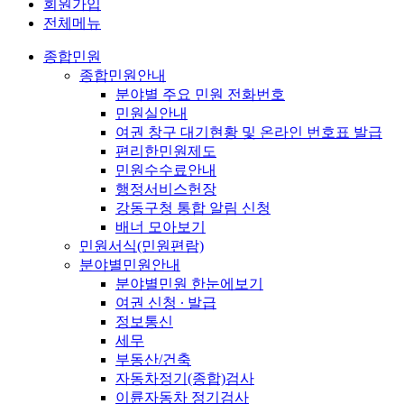
회원가입
전체메뉴
종합민원
종합민원안내
분야별 주요 민원 전화번호
민원실안내
여권 창구 대기현황 및 온라인 번호표 발급
편리한민원제도
민원수수료안내
행정서비스헌장
강동구청 통합 알림 신청
배너 모아보기
민원서식(민원편람)
분야별민원안내
분야별민원 한눈에보기
여권 신청 ∙ 발급
정보통신
세무
부동산/건축
자동차정기(종합)검사
이륜자동차 정기검사