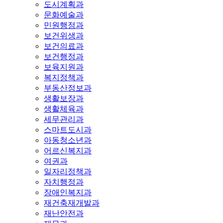
도시계획과
문화예술과
민원행정과
보건위생과
보건의료과
보건행정과
보육지원과
복지정책과
부동산정보과
생활보장과
생활체육과
세무관리과
스마트도시과
아동청소년과
어르신복지과
여권과
일자리정책과
자치행정과
장애인복지과
재건축재개발과
재난안전과