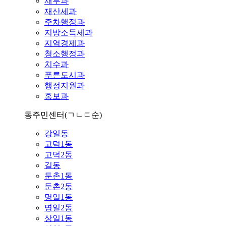
재무과
재산세과
주차행정과
지방소득세과
지역경제과
청소행정과
치수과
푸른도시과
행정지원과
홍보과
동주민센터
(ㄱㄴㄷ순)
강일동
고덕1동
고덕2동
길동
둔촌1동
둔촌2동
명일1동
명일2동
상일1동