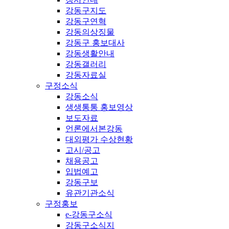
강동구지도
강동구연혁
강동의상징물
강동구 홍보대사
강동생활안내
강동갤러리
강동자료실
구정소식
강동소식
생생통통 홍보영상
보도자료
언론에서본강동
대외평가 수상현황
고시/공고
채용공고
입법예고
강동구보
유관기관소식
구정홍보
e-강동구소식
강동구소식지