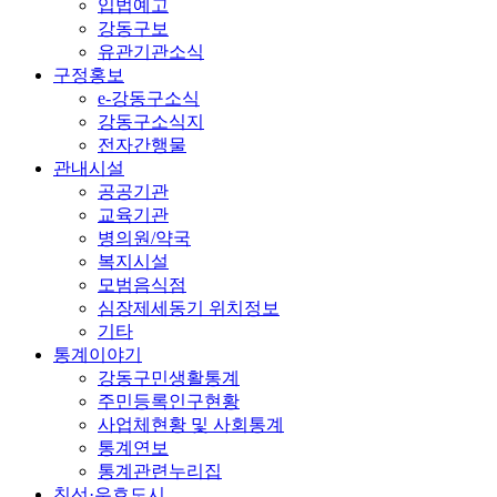
입법예고
강동구보
유관기관소식
구정홍보
e-강동구소식
강동구소식지
전자간행물
관내시설
공공기관
교육기관
병의원/약국
복지시설
모범음식점
심장제세동기 위치정보
기타
통계이야기
강동구민생활통계
주민등록인구현황
사업체현황 및 사회통계
통계연보
통계관련누리집
친선·우호도시