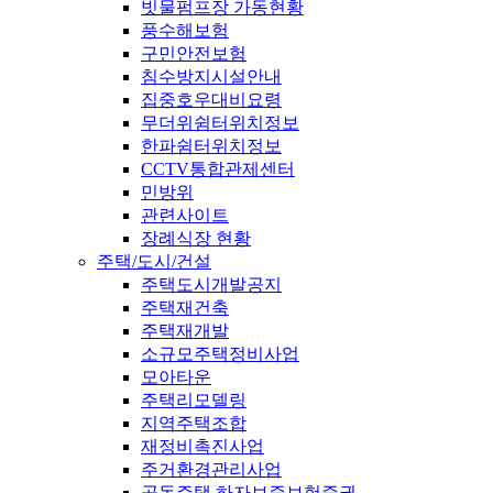
빗물펌프장 가동현황
풍수해보험
구민안전보험
침수방지시설안내
집중호우대비요령
무더위쉼터위치정보
한파쉼터위치정보
CCTV통합관제센터
민방위
관련사이트
장례식장 현황
주택/도시/건설
주택도시개발공지
주택재건축
주택재개발
소규모주택정비사업
모아타운
주택리모델링
지역주택조합
재정비촉진사업
주거환경관리사업
공동주택 하자보증보험증권