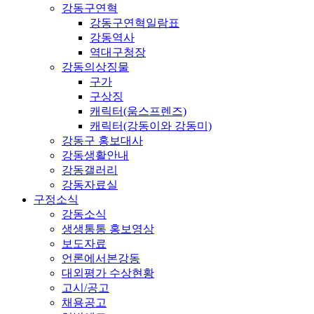
강동구연혁
강동구연혁일람표
강동역사
역대구청장
강동의상징물
구가
구상징
캐릭터(움스프렌즈)
캐릭터(강동이와 강동미)
강동구 홍보대사
강동생활안내
강동갤러리
강동자료실
구정소식
강동소식
생생통통 홍보영상
보도자료
언론에서본강동
대외평가 수상현황
고시/공고
채용공고