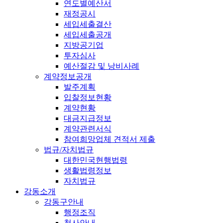
연도별예산서
재정공시
세입세출결산
세입세출공개
지방공기업
투자심사
예산절감 및 낭비사례
계약정보공개
발주계획
입찰정보현황
계약현황
대금지급정보
계약관련서식
참여희망업체 견적서 제출
법규/자치법규
대한민국현행법령
생활법령정보
자치법규
강동소개
강동구안내
행정조직
청사안내