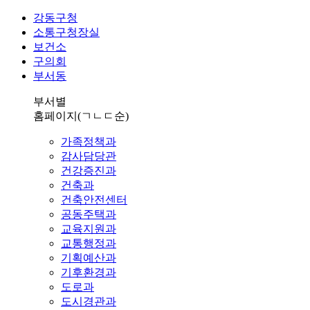
강동구청
소통구청장실
보건소
구의회
부서동
부서별
홈페이지
(ㄱㄴㄷ순)
가족정책과
감사담당관
건강증진과
건축과
건축안전센터
공동주택과
교육지원과
교통행정과
기획예산과
기후환경과
도로과
도시경관과