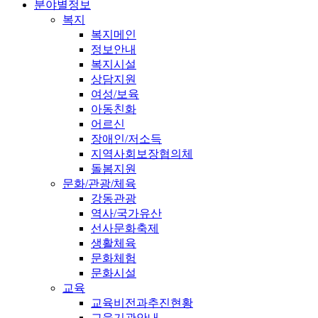
분야별정보
복지
복지메인
정보안내
복지시설
상담지원
여성/보육
아동친화
어르신
장애인/저소득
지역사회보장협의체
돌봄지원
문화/관광/체육
강동관광
역사/국가유산
선사문화축제
생활체육
문화체험
문화시설
교육
교육비전과추진현황
교육기관안내