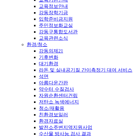
교육정보안내
강동장학기금
입학준비금지원
주민정보화교실
강동구통합도서관
교육관련소식
환경/청소
강동의제21
기후변화
대기환경
라돈 및 실내공기질 간이측정기 대여 서비스
석면
아름다운간판
약수터 수질검사
자원순환센터건립
저탄소 녹색에너지
청소/재활용
친환경보일러
환경자료실
발전소주변지역지원사업
수산물 방사능 검사 결과