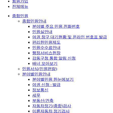
회원가입
전체메뉴
종합민원
종합민원안내
분야별 주요 민원 전화번호
민원실안내
여권 창구 대기현황 및 온라인 번호표 발급
편리한민원제도
민원수수료안내
행정서비스헌장
강동구청 통합 알림 신청
배너 모아보기
민원서식(민원편람)
분야별민원안내
분야별민원 한눈에보기
여권 신청 ∙ 발급
정보통신
세무
부동산/건축
자동차정기(종합)검사
이륜자동차 정기검사