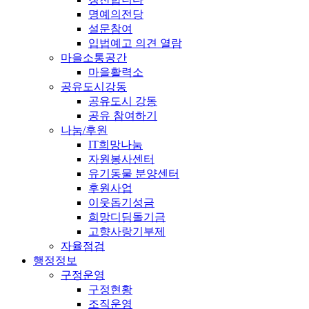
명예의전당
설문참여
입법예고 의견 열람
마을소통공간
마을활력소
공유도시강동
공유도시 강동
공유 참여하기
나눔/후원
IT희망나눔
자원봉사센터
유기동물 분양센터
후원사업
이웃돕기성금
희망디딤돌기금
고향사랑기부제
자율점검
행정정보
구정운영
구정현황
조직운영