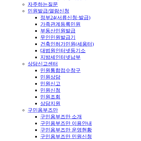
자주하는질문
민원발급/열람신청
정부24(서류신청·발급)
가족관계등록민원
부동산민원발급
무인민원발급기
건축인허가민원(세움터)
대법원인터넷등기소
지방세인터넷납부
상담신고센터
민원통합접수창구
민원상담
민원신고
민원신청
민원조회
상담지원
구민옴부즈만
구민옴부즈만 소개
구민옴부즈만 이용안내
구민옴부즈만 운영현황
구민옴부즈만 민원신청