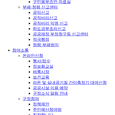
구민옴부즈만 자료실
부패·청렴 신고센터
공익신고
공직비리신고
공직비리 익명 신고
하도급부조리신고
공공재정 부정청구등 신고센터
적극행정
청렴·부패방지
참여소통
온라인신청
행사/접수
정보화교실
벼룩시장
보건교육
라돈 및 실내공기질 간이측정기 대여신청
공공시설 이용 예약
구정소식 알림 안내
구정참여
정책제안
주민예산참여방
칭찬합니다