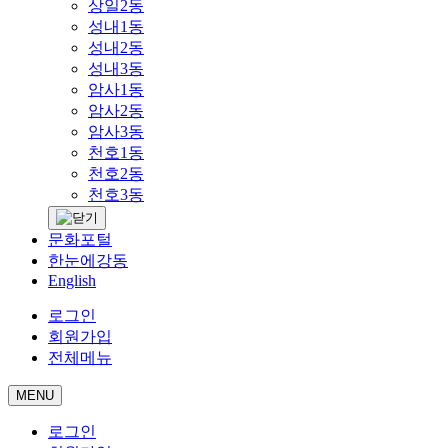
상일2동
성내1동
성내2동
성내3동
암사1동
암사2동
암사3동
천호1동
천호2동
천호3동
문화포털
한눈에강동
English
로그인
회원가입
전체메뉴
MENU
로그인