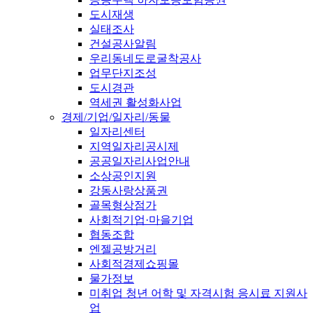
도시재생
실태조사
건설공사알림
우리동네도로굴착공사
업무단지조성
도시경관
역세권 활성화사업
경제/기업/일자리/동물
일자리센터
지역일자리공시제
공공일자리사업안내
소상공인지원
강동사랑상품권
골목형상점가
사회적기업·마을기업
협동조합
엔젤공방거리
사회적경제쇼핑몰
물가정보
미취업 청년 어학 및 자격시험 응시료 지원사
업