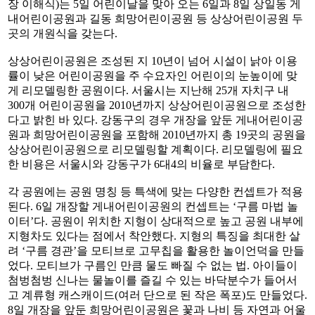
장 이해식)는 5일 어린이날을 맞아 오는 6일과 8일 상일동 게
내어린이공원과 길동 희망어린이공원 등 상상어린이공원 두
곳의 개원식을 갖는다.
상상어린이공원은 조성된 지 10년이 넘어 시설이 낡아 이용
률이 낮은 어린이공원을 주 수요자인 어린이의 눈높이에 맞
게 리모델링한 공원이다. 서울시는 지난해 25개 자치구 내
300개 어린이공원을 2010년까지 상상어린이공원으로 조성한
다고 밝힌 바 있다. 강동구의 경우 개장을 앞둔 게내어린이공
원과 희망어린이공원을 포함해 2010년까지 총 19곳의 공원을
상상어린이공원으로 리모델링할 계획이다. 리모델링에 필요
한 비용은 서울시와 강동구가 6대4의 비율로 부담한다.
각 공원에는 공원 명칭 등 특색에 맞는 다양한 컨셉트가 적용
된다. 6일 개장할 게내어린이공원의 컨셉트는 ‘구름 마법 놀
이터’다. 공원이 위치한 지형이 상대적으로 높고 공원 내부에
지형차도 있다는 점에서 착안했다. 지형의 특징을 최대한 살
려 ‘구름 경관’을 모티브로 고무칩을 활용한 놀이언덕을 만들
었다. 모티브가 구름인 만큼 물도 빠질 수 없는 법. 아이들이
첨벙첨벙 신나는 물놀이를 즐길 수 있는 바닥분수가 들어서
고 계류형 캐스캐이드(여러 단으로 된 작은 폭포)도 만들었다.
8일 개장을 앞둔 희망어린이공원은 꽃과 나비 등 자연과 어울