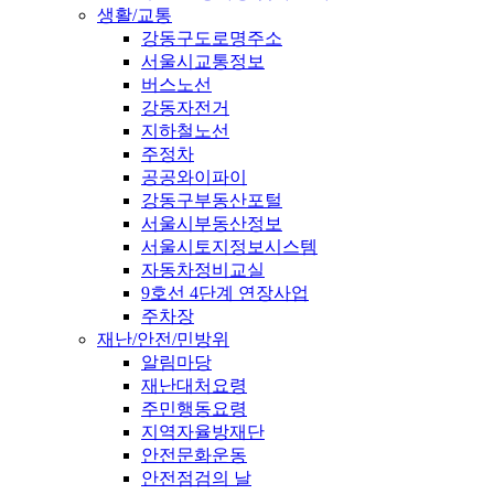
생활/교통
강동구도로명주소
서울시교통정보
버스노선
강동자전거
지하철노선
주정차
공공와이파이
강동구부동산포털
서울시부동산정보
서울시토지정보시스템
자동차정비교실
9호선 4단계 연장사업
주차장
재난/안전/민방위
알림마당
재난대처요령
주민행동요령
지역자율방재단
안전문화운동
안전점검의 날