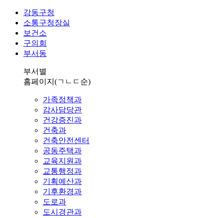
강동구청
소통구청장실
보건소
구의회
부서동
부서별
홈페이지
(ㄱㄴㄷ순)
가족정책과
감사담당관
건강증진과
건축과
건축안전센터
공동주택과
교육지원과
교통행정과
기획예산과
기후환경과
도로과
도시경관과