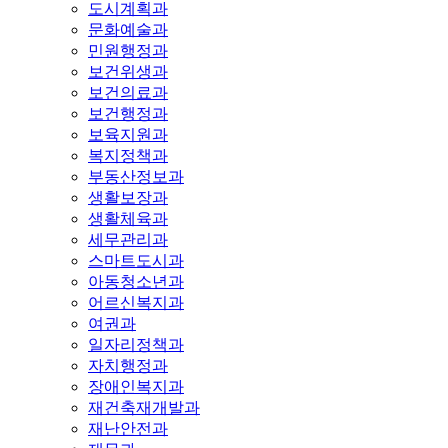
도시계획과
문화예술과
민원행정과
보건위생과
보건의료과
보건행정과
보육지원과
복지정책과
부동산정보과
생활보장과
생활체육과
세무관리과
스마트도시과
아동청소년과
어르신복지과
여권과
일자리정책과
자치행정과
장애인복지과
재건축재개발과
재난안전과