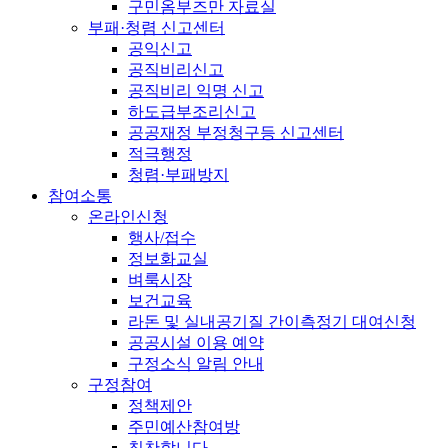
구민옴부즈만 자료실
부패·청렴 신고센터
공익신고
공직비리신고
공직비리 익명 신고
하도급부조리신고
공공재정 부정청구등 신고센터
적극행정
청렴·부패방지
참여소통
온라인신청
행사/접수
정보화교실
벼룩시장
보건교육
라돈 및 실내공기질 간이측정기 대여신청
공공시설 이용 예약
구정소식 알림 안내
구정참여
정책제안
주민예산참여방
칭찬합니다