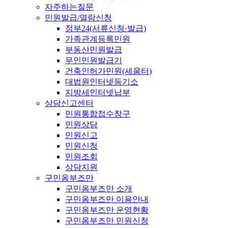
자주하는질문
민원발급/열람신청
정부24(서류신청·발급)
가족관계등록민원
부동산민원발급
무인민원발급기
건축인허가민원(세움터)
대법원인터넷등기소
지방세인터넷납부
상담신고센터
민원통합접수창구
민원상담
민원신고
민원신청
민원조회
상담지원
구민옴부즈만
구민옴부즈만 소개
구민옴부즈만 이용안내
구민옴부즈만 운영현황
구민옴부즈만 민원신청