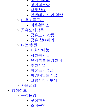
명예의전당
설문참여
입법예고 의견 열람
마을소통공간
마을활력소
공유도시강동
공유도시 강동
공유 참여하기
나눔/후원
IT희망나눔
자원봉사센터
유기동물 분양센터
후원사업
이웃돕기성금
희망디딤돌기금
고향사랑기부제
자율점검
행정정보
구정운영
구정현황
조직운영