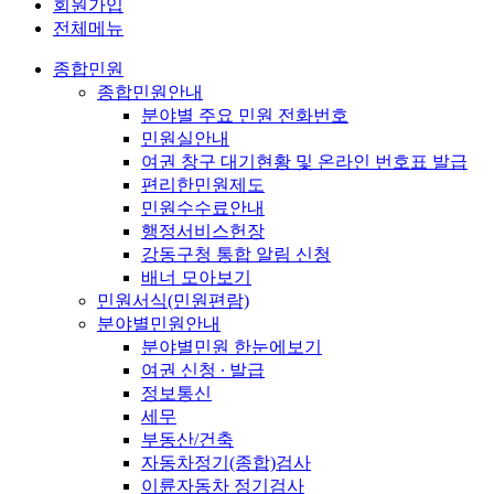
회원가입
전체메뉴
종합민원
종합민원안내
분야별 주요 민원 전화번호
민원실안내
여권 창구 대기현황 및 온라인 번호표 발급
편리한민원제도
민원수수료안내
행정서비스헌장
강동구청 통합 알림 신청
배너 모아보기
민원서식(민원편람)
분야별민원안내
분야별민원 한눈에보기
여권 신청 ∙ 발급
정보통신
세무
부동산/건축
자동차정기(종합)검사
이륜자동차 정기검사