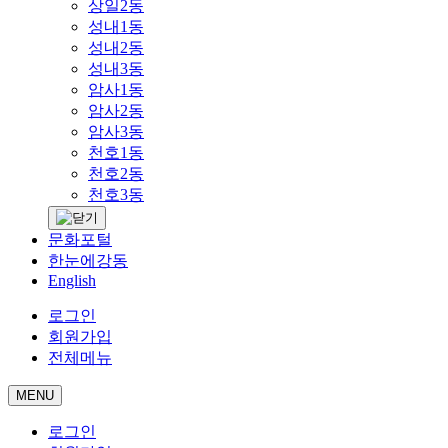
상일2동
성내1동
성내2동
성내3동
암사1동
암사2동
암사3동
천호1동
천호2동
천호3동
문화포털
한눈에강동
English
로그인
회원가입
전체메뉴
MENU
로그인