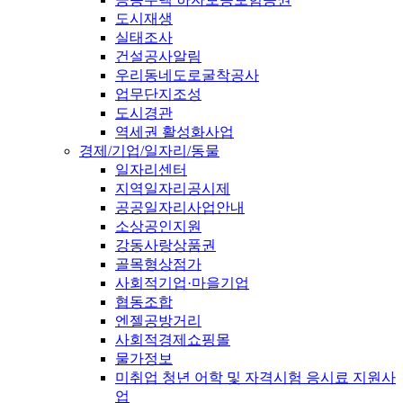
도시재생
실태조사
건설공사알림
우리동네도로굴착공사
업무단지조성
도시경관
역세권 활성화사업
경제/기업/일자리/동물
일자리센터
지역일자리공시제
공공일자리사업안내
소상공인지원
강동사랑상품권
골목형상점가
사회적기업·마을기업
협동조합
엔젤공방거리
사회적경제쇼핑몰
물가정보
미취업 청년 어학 및 자격시험 응시료 지원사
업