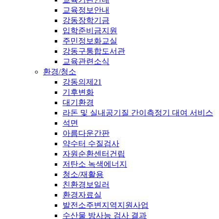
교육정보안내
강동장학기금
입학준비금지원
주민정보화교실
강동구통합도서관
교육관련소식
환경/청소
강동의제21
기후변화
대기환경
라돈 및 실내공기질 간이측정기 대여 서비스
석면
아름다운간판
약수터 수질검사
자원순환센터건립
저탄소 녹색에너지
청소/재활용
친환경보일러
환경자료실
발전소주변지역지원사업
수산물 방사능 검사 결과