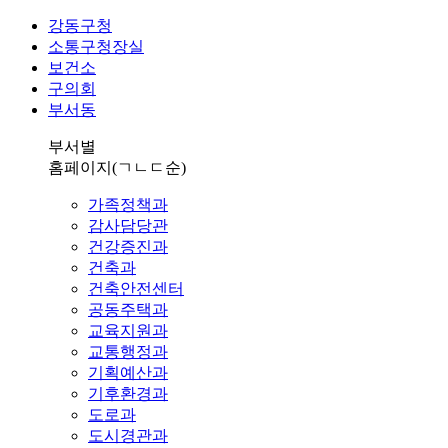
강동구청
소통구청장실
보건소
구의회
부서동
부서별
홈페이지
(ㄱㄴㄷ순)
가족정책과
감사담당관
건강증진과
건축과
건축안전센터
공동주택과
교육지원과
교통행정과
기획예산과
기후환경과
도로과
도시경관과