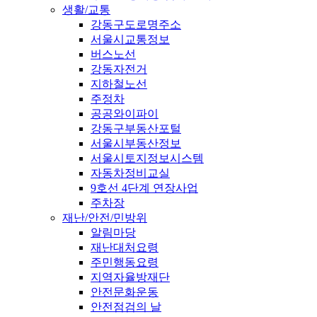
생활/교통
강동구도로명주소
서울시교통정보
버스노선
강동자전거
지하철노선
주정차
공공와이파이
강동구부동산포털
서울시부동산정보
서울시토지정보시스템
자동차정비교실
9호선 4단계 연장사업
주차장
재난/안전/민방위
알림마당
재난대처요령
주민행동요령
지역자율방재단
안전문화운동
안전점검의 날