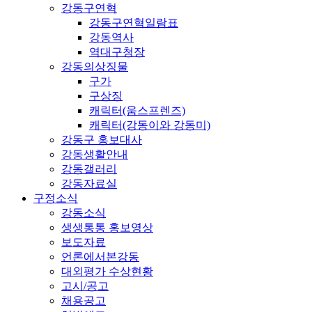
강동구연혁
강동구연혁일람표
강동역사
역대구청장
강동의상징물
구가
구상징
캐릭터(움스프렌즈)
캐릭터(강동이와 강동미)
강동구 홍보대사
강동생활안내
강동갤러리
강동자료실
구정소식
강동소식
생생통통 홍보영상
보도자료
언론에서본강동
대외평가 수상현황
고시/공고
채용공고