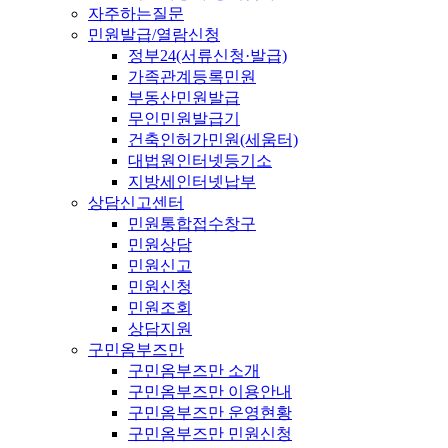
자주하는질문
민원발급/열람신청
정부24(서류신청·발급)
가족관계등록민원
부동산민원발급
무인민원발급기
건축인허가민원(세움터)
대법원인터넷등기소
지방세인터넷납부
상담신고센터
민원통합접수창구
민원상담
민원신고
민원신청
민원조회
상담지원
구민옴부즈만
구민옴부즈만 소개
구민옴부즈만 이용안내
구민옴부즈만 운영현황
구민옴부즈만 민원신청