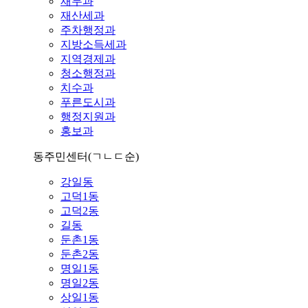
재무과
재산세과
주차행정과
지방소득세과
지역경제과
청소행정과
치수과
푸른도시과
행정지원과
홍보과
동주민센터
(ㄱㄴㄷ순)
강일동
고덕1동
고덕2동
길동
둔촌1동
둔촌2동
명일1동
명일2동
상일1동