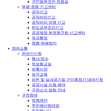
구민옴부즈만 자료실
부패·청렴 신고센터
공익신고
공직비리신고
공직비리 익명 신고
하도급부조리신고
공공재정 부정청구등 신고센터
적극행정
청렴·부패방지
참여소통
온라인신청
행사/접수
정보화교실
벼룩시장
보건교육
라돈 및 실내공기질 간이측정기 대여신청
공공시설 이용 예약
구정소식 알림 안내
구정참여
정책제안
주민예산참여방
칭찬합니다