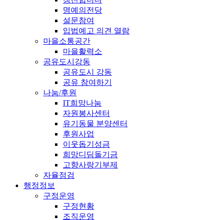
명예의전당
설문참여
입법예고 의견 열람
마을소통공간
마을활력소
공유도시강동
공유도시 강동
공유 참여하기
나눔/후원
IT희망나눔
자원봉사센터
유기동물 분양센터
후원사업
이웃돕기성금
희망디딤돌기금
고향사랑기부제
자율점검
행정정보
구정운영
구정현황
조직운영