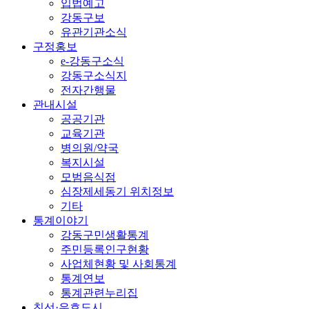
입법예고
강동구보
유관기관소식
구정홍보
e-강동구소식
강동구소식지
전자간행물
관내시설
공공기관
교육기관
병의원/약국
복지시설
모범음식점
심장제세동기 위치정보
기타
통계이야기
강동구민생활통계
주민등록인구현황
사업체현황 및 사회통계
통계연보
통계관련누리집
친선·우호도시