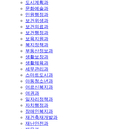
도시계획과
문화예술과
민원행정과
보건위생과
보건의료과
보건행정과
보육지원과
복지정책과
부동산정보과
생활보장과
생활체육과
세무관리과
스마트도시과
아동청소년과
어르신복지과
여권과
일자리정책과
자치행정과
장애인복지과
재건축재개발과
재난안전과