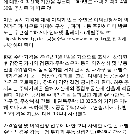
에 대한 이의신청 기간을 갖는다. 2009년도 주택 가격이 4월
30일 공시된 데 따른 것.
이번 공시 가격에 대해 이의가 있는 주민은 이의신청서에 의
견가격과 사유를 기재해 구청 부과과나 동 주민센터에 방문
또는 우편접수하거나 인터넷 홈페이지(개별주택 ☞
http://klis.seoul.go.kr , 공동주택 ☞www.mltm.go.kr)로 접속해
신청하면 된다.
한편 주택가격은 2009년 1월 1일을 기준으로 조사해 산정한
후 감정평가사의 검증과 주택소유자 등의 의견청취 및 부동
산평가위원회의 심의절차를 거쳐 단독 및 다가구 등 개별주
택가격은 시·군·구청장이, 아파트· 연립· 다세대 등 공동주택
가격은 국토해양부장관이 각각 결정·공시하게 된다. 최종 공
시되는 주택가격은 올해 재산세와 종합부동산세 산출에 적용
된다. 이번에 공시된 주택가격을 살펴보면 개별 주택(단독, 다
가구 및 주상복합 건물 내 단독주택) 13,325호의 가격은 지난
해 보다 2.85% 하락했다. 공동주택(아파트, 연립, 다세대, 빌
라)의 경우 지난해 대비 13%나 하락했다.
가격열람 및 이의신청 접수에 대한 보다 자세한 사항은 개별
주택의 경우 강동구청 부과과 부동산평가팀(☎480-1776~7),