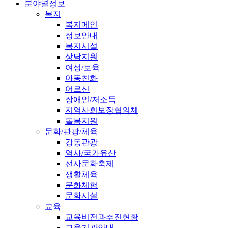
분야별정보
복지
복지메인
정보안내
복지시설
상담지원
여성/보육
아동친화
어르신
장애인/저소득
지역사회보장협의체
돌봄지원
문화/관광/체육
강동관광
역사/국가유산
선사문화축제
생활체육
문화체험
문화시설
교육
교육비전과추진현황
교육기관안내