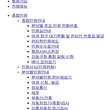
회원가입
전체메뉴
종합민원
종합민원안내
분야별 주요 민원 전화번호
민원실안내
여권 창구 대기현황 및 온라인 번호표 발급
편리한민원제도
민원수수료안내
행정서비스헌장
강동구청 통합 알림 신청
배너 모아보기
민원서식(민원편람)
분야별민원안내
분야별민원 한눈에보기
여권 신청 ∙ 발급
정보통신
세무
부동산/건축
자동차정기(종합)검사
이륜자동차 정기검사