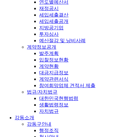
연도별예산서
재정공시
세입세출결산
세입세출공개
지방공기업
투자심사
예산절감 및 낭비사례
계약정보공개
발주계획
입찰정보현황
계약현황
대금지급정보
계약관련서식
참여희망업체 견적서 제출
법규/자치법규
대한민국현행법령
생활법령정보
자치법규
강동소개
강동구안내
행정조직
청사안내