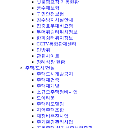
빗물펌프장 가동현황
풍수해보험
구민안전보험
침수방지시설안내
집중호우대비요령
무더위쉼터위치정보
한파쉼터위치정보
CCTV통합관제센터
민방위
관련사이트
장례식장 현황
주택/도시/건설
주택도시개발공지
주택재건축
주택재개발
소규모주택정비사업
모아타운
주택리모델링
지역주택조합
재정비촉진사업
주거환경관리사업
공동주택 하자보증보험증권