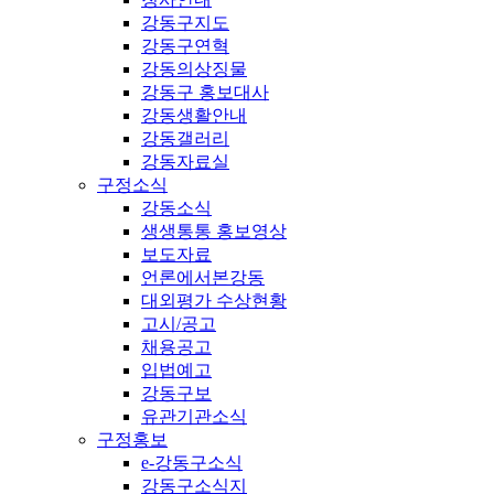
강동구지도
강동구연혁
강동의상징물
강동구 홍보대사
강동생활안내
강동갤러리
강동자료실
구정소식
강동소식
생생통통 홍보영상
보도자료
언론에서본강동
대외평가 수상현황
고시/공고
채용공고
입법예고
강동구보
유관기관소식
구정홍보
e-강동구소식
강동구소식지