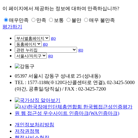
이 페이지에서 제공하는 정보에 대하여 만족하십니까?
매우만족
만족
보통
불만
매우 불만족
평가하기
go
go
go
go
05397 서울시 강동구 성내로 25 (성내동)
TEL : 1577-1188(※120다산콜센터로 연결), 02-3425-5000
(야간, 공휴일/당직실) / FAX : 02-3425-7200
개인정보처리방침
저작권정책
행정서비스헌장