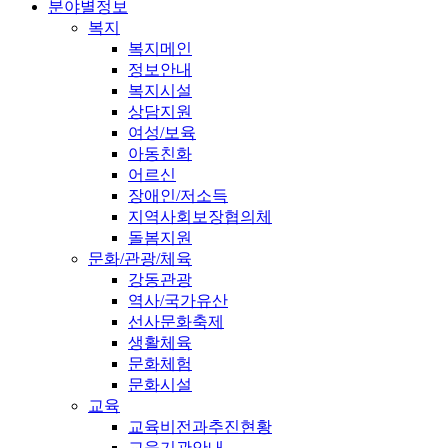
분야별정보
복지
복지메인
정보안내
복지시설
상담지원
여성/보육
아동친화
어르신
장애인/저소득
지역사회보장협의체
돌봄지원
문화/관광/체육
강동관광
역사/국가유산
선사문화축제
생활체육
문화체험
문화시설
교육
교육비전과추진현황
교육기관안내