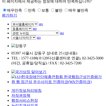
이 페이지에서 제공하는 정보에 대하여 만족하십니까?
매우만족
만족
보통
불만
매우 불만족
평가하기
go
go
go
go
05397 서울시 강동구 성내로 25 (성내동)
TEL : 1577-1188(※120다산콜센터로 연결), 02-3425-5000
(야간, 공휴일/당직실) / FAX : 02-3425-7200
개인정보처리방침
저작권정책
행정서비스헌장
누리집개선의견