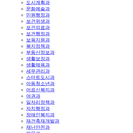
도시계획과
문화예술과
민원행정과
보건위생과
보건의료과
보건행정과
보육지원과
복지정책과
부동산정보과
생활보장과
생활체육과
세무관리과
스마트도시과
아동청소년과
어르신복지과
여권과
일자리정책과
자치행정과
장애인복지과
재건축재개발과
재난안전과