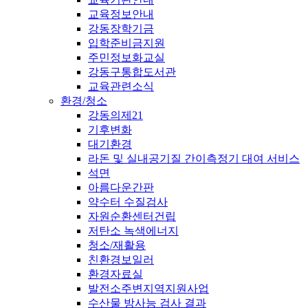
교육정보안내
강동장학기금
입학준비금지원
주민정보화교실
강동구통합도서관
교육관련소식
환경/청소
강동의제21
기후변화
대기환경
라돈 및 실내공기질 간이측정기 대여 서비스
석면
아름다운간판
약수터 수질검사
자원순환센터건립
저탄소 녹색에너지
청소/재활용
친환경보일러
환경자료실
발전소주변지역지원사업
수산물 방사능 검사 결과