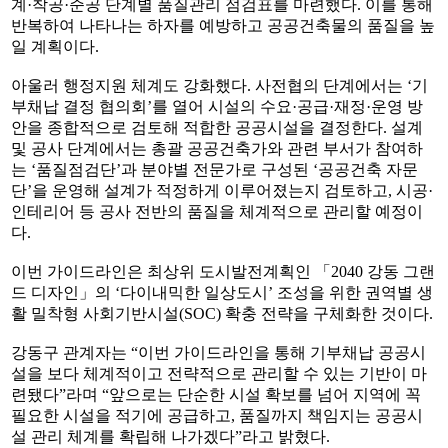
계·착공·준공 단계별 품질관리 점검표를 마련했다. 이를 통해
반복하여 나타나는 하자를 예방하고 공공건축물의 품질을 높
일 계획이다.
아울러 행정지원 체계도 강화했다. 사전협의 단계에서는 ‘기
부채납 결정 협의회’를 열어 시설의 수요·공급·재정·운영 방
안을 종합적으로 검토해 적합한 공공시설을 결정한다. 설계
및 공사 단계에서는 총괄 공공건축가와 관련 부서가 참여하
는 ‘품질점검단’과 분야별 전문가로 구성된 ‘공공건축 자문
단’을 운영해 설계가 적정하게 이루어졌는지 검토하고, 시공·
인테리어 등 공사 전반의 품질을 체계적으로 관리할 예정이
다.
이번 가이드라인은 최상위 도시발전계획인 「2040 강동 그랜
드 디자인」의 ‘다이내믹한 일상도시’ 조성을 위한 권역별 생
활 밀착형 사회기반시설(SOC) 확충 전략을 구체화한 것이다.
강동구 관계자는 “이번 가이드라인을 통해 기부채납 공공시
설을 보다 체계적이고 전략적으로 관리할 수 있는 기반이 마
련됐다”라며 “앞으로는 단순한 시설 확보를 넘어 지역에 꼭
필요한 시설을 적기에 공급하고, 품질까지 책임지는 공공시
설 관리 체계를 확립해 나가겠다”라고 밝혔다.