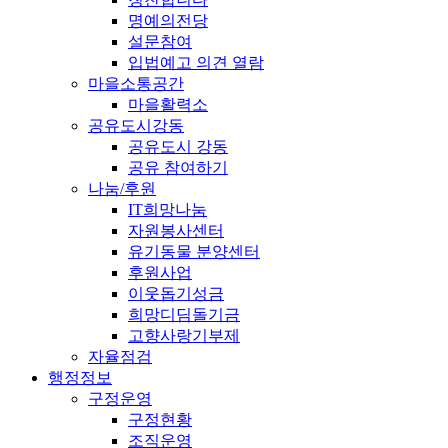
명예의전당
설문참여
입법예고 의견 열람
마을소통공간
마을활력소
공유도시강동
공유도시 강동
공유 참여하기
나눔/후원
IT희망나눔
자원봉사센터
유기동물 분양센터
후원사업
이웃돕기성금
희망디딤돌기금
고향사랑기부제
자율점검
행정정보
구정운영
구정현황
조직운영