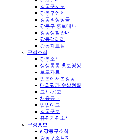
강동구지도
강동구연혁
강동의상징물
강동구 홍보대사
강동생활안내
강동갤러리
강동자료실
구정소식
강동소식
생생통통 홍보영상
보도자료
언론에서본강동
대외평가 수상현황
고시/공고
채용공고
입법예고
강동구보
유관기관소식
구정홍보
e-강동구소식
강동구소식지