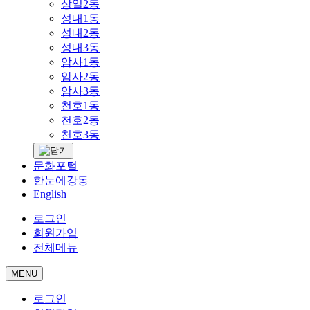
상일2동
성내1동
성내2동
성내3동
암사1동
암사2동
암사3동
천호1동
천호2동
천호3동
문화포털
한눈에강동
English
로그인
회원가입
전체메뉴
MENU
로그인