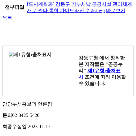
[도시계획과] 강동구 기부채납 공공시설 관리체계
첨부파일
새로 짠다 통합 가이드라인 수립.hwp
바로보기
목록
강동구청
에서 창작한
본 저작물은 "공공누
리"
제1유형:출처표
시
조건에 따라 이용할
수 있습니다.
담당부서
홍보과 언론팀
문의
02-3425-5420
최종수정일
2023-11-17