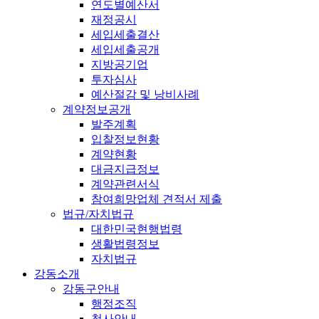
연도별예산서
재정공시
세입세출결산
세입세출공개
지방공기업
투자심사
예산절감 및 낭비사례
계약정보공개
발주계획
입찰정보현황
계약현황
대금지급정보
계약관련서식
참여희망업체 견적서 제출
법규/자치법규
대한민국현행법령
생활법령정보
자치법규
강동소개
강동구안내
행정조직
청사안내