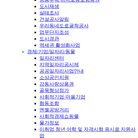
도시재생
실태조사
건설공사알림
우리동네도로굴착공사
업무단지조성
도시경관
역세권 활성화사업
경제/기업/일자리/동물
일자리센터
지역일자리공시제
공공일자리사업안내
소상공인지원
강동사랑상품권
골목형상점가
사회적기업·마을기업
협동조합
엔젤공방거리
사회적경제쇼핑몰
물가정보
미취업 청년 어학 및 자격시험 응시료 지원사
업