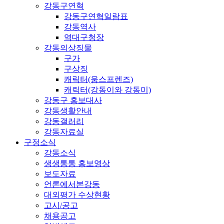
강동구연혁
강동구연혁일람표
강동역사
역대구청장
강동의상징물
구가
구상징
캐릭터(움스프렌즈)
캐릭터(강동이와 강동미)
강동구 홍보대사
강동생활안내
강동갤러리
강동자료실
구정소식
강동소식
생생통통 홍보영상
보도자료
언론에서본강동
대외평가 수상현황
고시/공고
채용공고