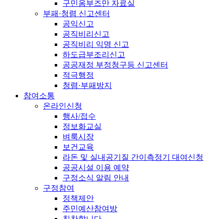
구민옴부즈만 자료실
부패·청렴 신고센터
공익신고
공직비리신고
공직비리 익명 신고
하도급부조리신고
공공재정 부정청구등 신고센터
적극행정
청렴·부패방지
참여소통
온라인신청
행사/접수
정보화교실
벼룩시장
보건교육
라돈 및 실내공기질 간이측정기 대여신청
공공시설 이용 예약
구정소식 알림 안내
구정참여
정책제안
주민예산참여방
칭찬합니다