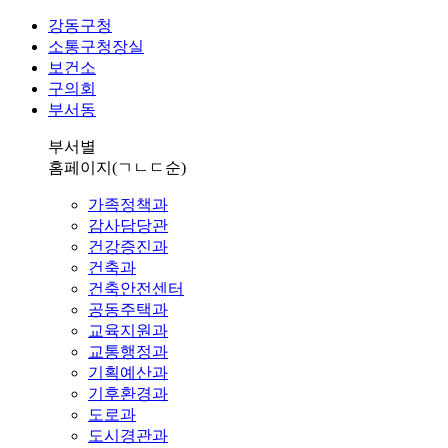
강동구청
소통구청장실
보건소
구의회
부서동
부서별
홈페이지
(ㄱㄴㄷ순)
가족정책과
감사담당관
건강증진과
건축과
건축안전센터
공동주택과
교육지원과
교통행정과
기획예산과
기후환경과
도로과
도시경관과