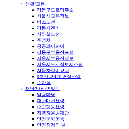
생활/교통
강동구도로명주소
서울시교통정보
버스노선
강동자전거
지하철노선
주정차
공공와이파이
강동구부동산포털
서울시부동산정보
서울시토지정보시스템
자동차정비교실
9호선 4단계 연장사업
주차장
재난/안전/민방위
알림마당
재난대처요령
주민행동요령
지역자율방재단
안전문화운동
안전점검의 날