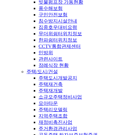
빗물펌프장 가동현황
풍수해보험
구민안전보험
침수방지시설안내
집중호우대비요령
무더위쉼터위치정보
한파쉼터위치정보
CCTV통합관제센터
민방위
관련사이트
장례식장 현황
주택/도시/건설
주택도시개발공지
주택재건축
주택재개발
소규모주택정비사업
모아타운
주택리모델링
지역주택조합
재정비촉진사업
주거환경관리사업
공동주택 하자보증보험증권