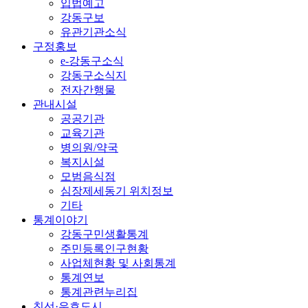
입법예고
강동구보
유관기관소식
구정홍보
e-강동구소식
강동구소식지
전자간행물
관내시설
공공기관
교육기관
병의원/약국
복지시설
모범음식점
심장제세동기 위치정보
기타
통계이야기
강동구민생활통계
주민등록인구현황
사업체현황 및 사회통계
통계연보
통계관련누리집
친선·우호도시