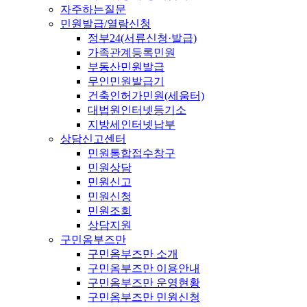
자주하는질문
민원발급/열람신청
정부24(서류신청·발급)
가족관계등록민원
부동산민원발급
무인민원발급기
건축인허가민원(세움터)
대법원인터넷등기소
지방세인터넷납부
상담신고센터
민원통합접수창구
민원상담
민원신고
민원신청
민원조회
상담지원
구민옴부즈만
구민옴부즈만 소개
구민옴부즈만 이용안내
구민옴부즈만 운영현황
구민옴부즈만 민원신청