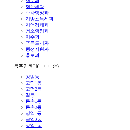
재무과
재산세과
주차행정과
지방소득세과
지역경제과
청소행정과
치수과
푸른도시과
행정지원과
홍보과
동주민센터
(ㄱㄴㄷ순)
강일동
고덕1동
고덕2동
길동
둔촌1동
둔촌2동
명일1동
명일2동
상일1동