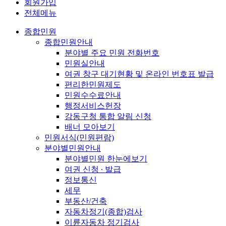
회원가입
전체메뉴
종합민원
종합민원안내
분야별 주요 민원 전화번호
민원실안내
여권 창구 대기현황 및 온라인 번호표 발급
편리한민원제도
민원수수료안내
행정서비스헌장
강동구청 통합 알림 신청
배너 모아보기
민원서식(민원편람)
분야별민원안내
분야별민원 한눈에보기
여권 신청 ∙ 발급
정보통신
세무
부동산/건축
자동차정기(종합)검사
이륜자동차 정기검사