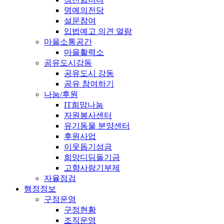
명예의전당
설문참여
입법예고 의견 열람
마을소통공간
마을활력소
공유도시강동
공유도시 강동
공유 참여하기
나눔/후원
IT희망나눔
자원봉사센터
유기동물 분양센터
후원사업
이웃돕기성금
희망디딤돌기금
고향사랑기부제
자율점검
행정정보
구정운영
구정현황
조직운영