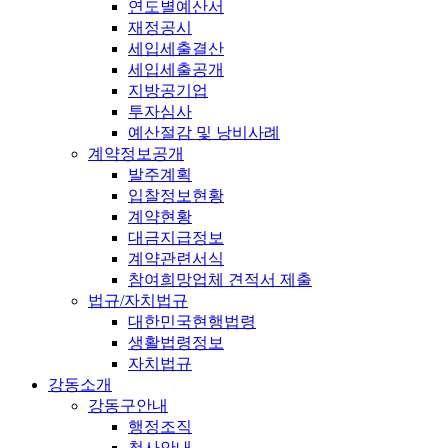
연도별예산서
재정공시
세입세출결산
세입세출공개
지방공기업
투자심사
예산절감 및 낭비사례
계약정보공개
발주계획
입찰정보현황
계약현황
대금지급정보
계약관련서식
참여희망업체 견적서 제출
법규/자치법규
대한민국현행법령
생활법령정보
자치법규
강동소개
강동구안내
행정조직
청사안내