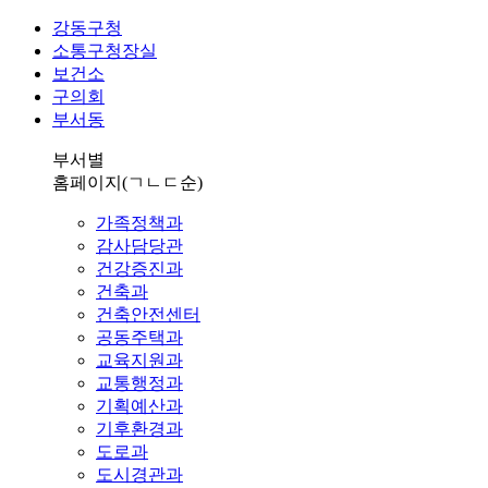
강동구청
소통구청장실
보건소
구의회
부서동
부서별
홈페이지
(ㄱㄴㄷ순)
가족정책과
감사담당관
건강증진과
건축과
건축안전센터
공동주택과
교육지원과
교통행정과
기획예산과
기후환경과
도로과
도시경관과