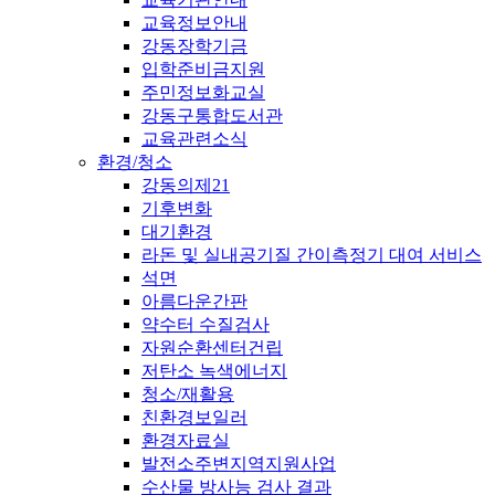
교육정보안내
강동장학기금
입학준비금지원
주민정보화교실
강동구통합도서관
교육관련소식
환경/청소
강동의제21
기후변화
대기환경
라돈 및 실내공기질 간이측정기 대여 서비스
석면
아름다운간판
약수터 수질검사
자원순환센터건립
저탄소 녹색에너지
청소/재활용
친환경보일러
환경자료실
발전소주변지역지원사업
수산물 방사능 검사 결과