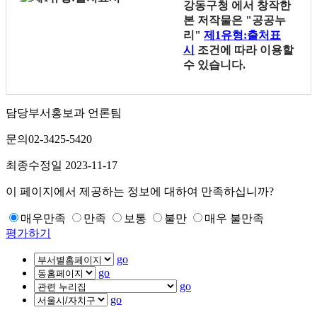
강동구청
에서 창작한
본 저작물은 "공공누
리"
제1유형:출처표
시
조건에 따라 이용할
수 있습니다.
담당부서
홍보과 언론팀
문의
02-3425-5420
최종수정일
2023-11-17
이 페이지에서 제공하는 정보에 대하여 만족하십니까?
매우만족
만족
보통
불만
매우 불만족
평가하기
go
go
go
go