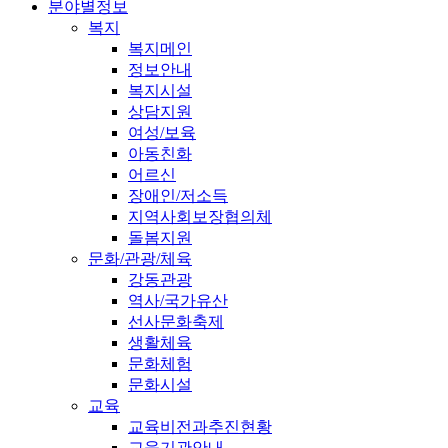
분야별정보
복지
복지메인
정보안내
복지시설
상담지원
여성/보육
아동친화
어르신
장애인/저소득
지역사회보장협의체
돌봄지원
문화/관광/체육
강동관광
역사/국가유산
선사문화축제
생활체육
문화체험
문화시설
교육
교육비전과추진현황
교육기관안내