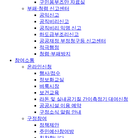
구민옴부즈만 자료실
부패·청렴 신고센터
공익신고
공직비리신고
공직비리 익명 신고
하도급부조리신고
공공재정 부정청구등 신고센터
적극행정
청렴·부패방지
참여소통
온라인신청
행사/접수
정보화교실
벼룩시장
보건교육
라돈 및 실내공기질 간이측정기 대여신청
공공시설 이용 예약
구정소식 알림 안내
구정참여
정책제안
주민예산참여방
칭찬합니다