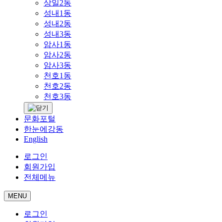
상일2동
성내1동
성내2동
성내3동
암사1동
암사2동
암사3동
천호1동
천호2동
천호3동
문화포털
한눈에강동
English
로그인
회원가입
전체메뉴
MENU
로그인