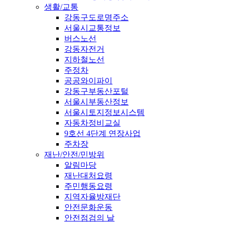
생활/교통
강동구도로명주소
서울시교통정보
버스노선
강동자전거
지하철노선
주정차
공공와이파이
강동구부동산포털
서울시부동산정보
서울시토지정보시스템
자동차정비교실
9호선 4단계 연장사업
주차장
재난/안전/민방위
알림마당
재난대처요령
주민행동요령
지역자율방재단
안전문화운동
안전점검의 날