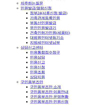
자주하는질문
민원발급/열람신청
정부24(서류신청·발급)
가족관계등록민원
부동산민원발급
무인민원발급기
건축인허가민원(세움터)
대법원인터넷등기소
지방세인터넷납부
상담신고센터
민원통합접수창구
민원상담
민원신고
민원신청
민원조회
상담지원
구민옴부즈만
구민옴부즈만 소개
구민옴부즈만 이용안내
구민옴부즈만 운영현황
구민옴부즈만 민원신청