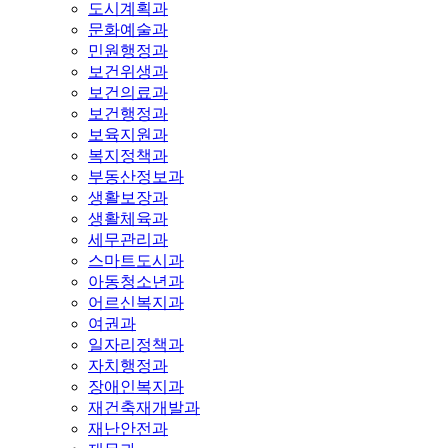
도시계획과
문화예술과
민원행정과
보건위생과
보건의료과
보건행정과
보육지원과
복지정책과
부동산정보과
생활보장과
생활체육과
세무관리과
스마트도시과
아동청소년과
어르신복지과
여권과
일자리정책과
자치행정과
장애인복지과
재건축재개발과
재난안전과