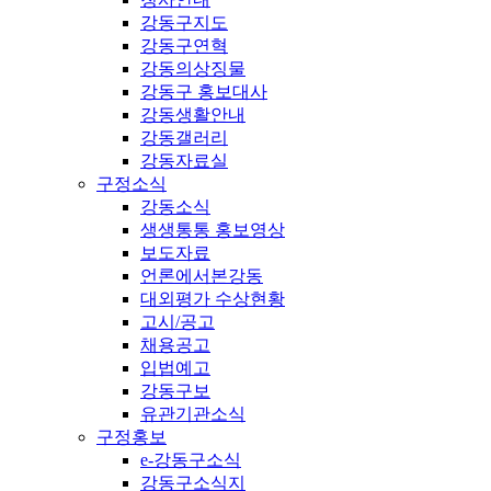
강동구지도
강동구연혁
강동의상징물
강동구 홍보대사
강동생활안내
강동갤러리
강동자료실
구정소식
강동소식
생생통통 홍보영상
보도자료
언론에서본강동
대외평가 수상현황
고시/공고
채용공고
입법예고
강동구보
유관기관소식
구정홍보
e-강동구소식
강동구소식지