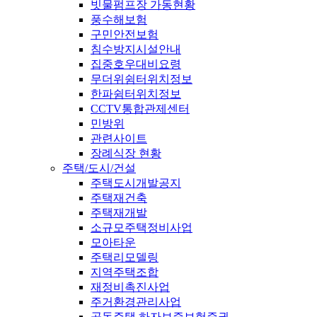
빗물펌프장 가동현황
풍수해보험
구민안전보험
침수방지시설안내
집중호우대비요령
무더위쉼터위치정보
한파쉼터위치정보
CCTV통합관제센터
민방위
관련사이트
장례식장 현황
주택/도시/건설
주택도시개발공지
주택재건축
주택재개발
소규모주택정비사업
모아타운
주택리모델링
지역주택조합
재정비촉진사업
주거환경관리사업
공동주택 하자보증보험증권