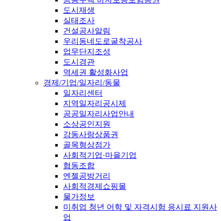
도시재생
실태조사
건설공사알림
우리동네도로굴착공사
업무단지조성
도시경관
역세권 활성화사업
경제/기업/일자리/동물
일자리센터
지역일자리공시제
공공일자리사업안내
소상공인지원
강동사랑상품권
골목형상점가
사회적기업·마을기업
협동조합
엔젤공방거리
사회적경제쇼핑몰
물가정보
미취업 청년 어학 및 자격시험 응시료 지원사
업