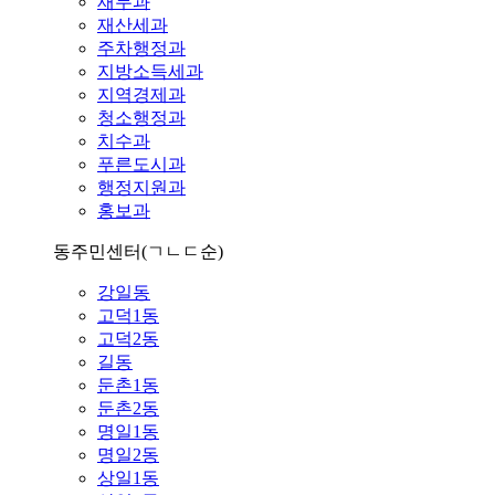
재무과
재산세과
주차행정과
지방소득세과
지역경제과
청소행정과
치수과
푸른도시과
행정지원과
홍보과
동주민센터
(ㄱㄴㄷ순)
강일동
고덕1동
고덕2동
길동
둔촌1동
둔촌2동
명일1동
명일2동
상일1동