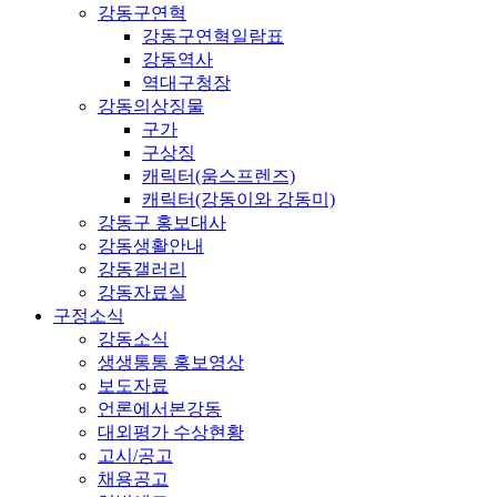
강동구연혁
강동구연혁일람표
강동역사
역대구청장
강동의상징물
구가
구상징
캐릭터(움스프렌즈)
캐릭터(강동이와 강동미)
강동구 홍보대사
강동생활안내
강동갤러리
강동자료실
구정소식
강동소식
생생통통 홍보영상
보도자료
언론에서본강동
대외평가 수상현황
고시/공고
채용공고