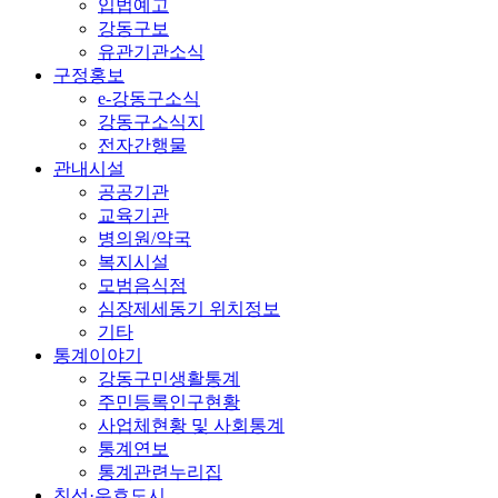
입법예고
강동구보
유관기관소식
구정홍보
e-강동구소식
강동구소식지
전자간행물
관내시설
공공기관
교육기관
병의원/약국
복지시설
모범음식점
심장제세동기 위치정보
기타
통계이야기
강동구민생활통계
주민등록인구현황
사업체현황 및 사회통계
통계연보
통계관련누리집
친선·우호도시