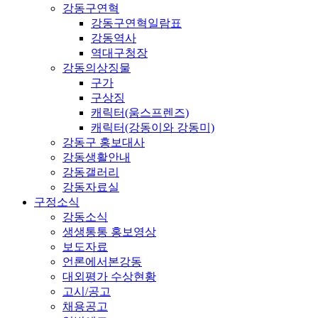
강동구연혁
강동구연혁일람표
강동역사
역대구청장
강동의상징물
구가
구상징
캐릭터(움스프렌즈)
캐릭터(강동이와 강동미)
강동구 홍보대사
강동생활안내
강동갤러리
강동자료실
구정소식
강동소식
생생통통 홍보영상
보도자료
언론에서본강동
대외평가 수상현황
고시/공고
채용공고