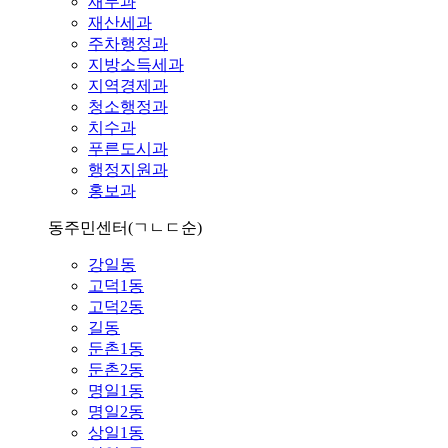
재무과
재산세과
주차행정과
지방소득세과
지역경제과
청소행정과
치수과
푸른도시과
행정지원과
홍보과
동주민센터
(ㄱㄴㄷ순)
강일동
고덕1동
고덕2동
길동
둔촌1동
둔촌2동
명일1동
명일2동
상일1동