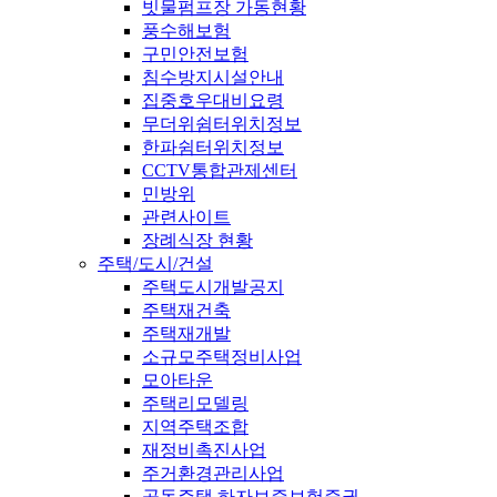
빗물펌프장 가동현황
풍수해보험
구민안전보험
침수방지시설안내
집중호우대비요령
무더위쉼터위치정보
한파쉼터위치정보
CCTV통합관제센터
민방위
관련사이트
장례식장 현황
주택/도시/건설
주택도시개발공지
주택재건축
주택재개발
소규모주택정비사업
모아타운
주택리모델링
지역주택조합
재정비촉진사업
주거환경관리사업
공동주택 하자보증보험증권