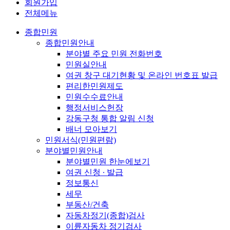
회원가입
전체메뉴
종합민원
종합민원안내
분야별 주요 민원 전화번호
민원실안내
여권 창구 대기현황 및 온라인 번호표 발급
편리한민원제도
민원수수료안내
행정서비스헌장
강동구청 통합 알림 신청
배너 모아보기
민원서식(민원편람)
분야별민원안내
분야별민원 한눈에보기
여권 신청 ∙ 발급
정보통신
세무
부동산/건축
자동차정기(종합)검사
이륜자동차 정기검사