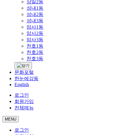
상일2동
성내1동
성내2동
성내3동
암사1동
암사2동
암사3동
천호1동
천호2동
천호3동
문화포털
한눈에강동
English
로그인
회원가입
전체메뉴
MENU
로그인