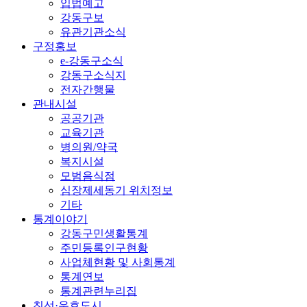
입법예고
강동구보
유관기관소식
구정홍보
e-강동구소식
강동구소식지
전자간행물
관내시설
공공기관
교육기관
병의원/약국
복지시설
모범음식점
심장제세동기 위치정보
기타
통계이야기
강동구민생활통계
주민등록인구현황
사업체현황 및 사회통계
통계연보
통계관련누리집
친선·우호도시