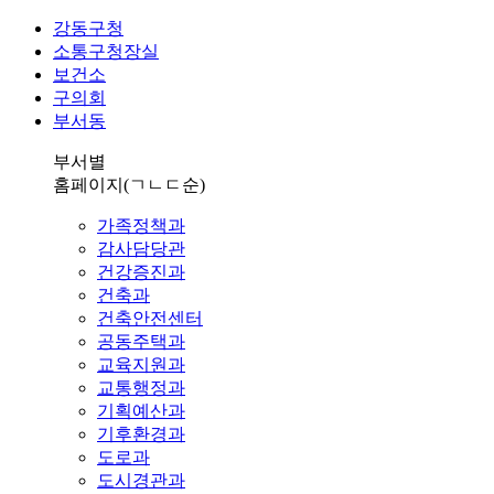
강동구청
소통구청장실
보건소
구의회
부서동
부서별
홈페이지
(ㄱㄴㄷ순)
가족정책과
감사담당관
건강증진과
건축과
건축안전센터
공동주택과
교육지원과
교통행정과
기획예산과
기후환경과
도로과
도시경관과