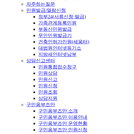
자주하는질문
민원발급/열람신청
정부24(서류신청·발급)
가족관계등록민원
부동산민원발급
무인민원발급기
건축인허가민원(세움터)
대법원인터넷등기소
지방세인터넷납부
상담신고센터
민원통합접수창구
민원상담
민원신고
민원신청
민원조회
상담지원
구민옴부즈만
구민옴부즈만 소개
구민옴부즈만 이용안내
구민옴부즈만 운영현황
구민옴부즈만 민원신청