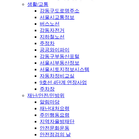
생활/교통
강동구도로명주소
서울시교통정보
버스노선
강동자전거
지하철노선
주정차
공공와이파이
강동구부동산포털
서울시부동산정보
서울시토지정보시스템
자동차정비교실
9호선 4단계 연장사업
주차장
재난/안전/민방위
알림마당
재난대처요령
주민행동요령
지역자율방재단
안전문화운동
안전점검의 날