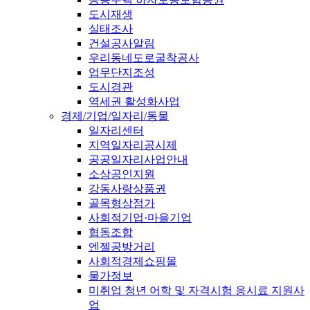
도시재생
실태조사
건설공사알림
우리동네도로굴착공사
업무단지조성
도시경관
역세권 활성화사업
경제/기업/일자리/동물
일자리센터
지역일자리공시제
공공일자리사업안내
소상공인지원
강동사랑상품권
골목형상점가
사회적기업·마을기업
협동조합
엔젤공방거리
사회적경제쇼핑몰
물가정보
미취업 청년 어학 및 자격시험 응시료 지원사
업