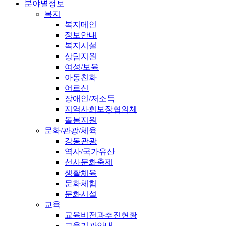
분야별정보
복지
복지메인
정보안내
복지시설
상담지원
여성/보육
아동친화
어르신
장애인/저소득
지역사회보장협의체
돌봄지원
문화/관광/체육
강동관광
역사/국가유산
선사문화축제
생활체육
문화체험
문화시설
교육
교육비전과추진현황
교육기관안내