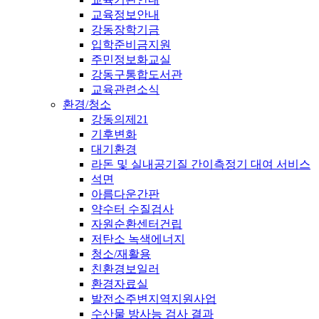
교육정보안내
강동장학기금
입학준비금지원
주민정보화교실
강동구통합도서관
교육관련소식
환경/청소
강동의제21
기후변화
대기환경
라돈 및 실내공기질 간이측정기 대여 서비스
석면
아름다운간판
약수터 수질검사
자원순환센터건립
저탄소 녹색에너지
청소/재활용
친환경보일러
환경자료실
발전소주변지역지원사업
수산물 방사능 검사 결과