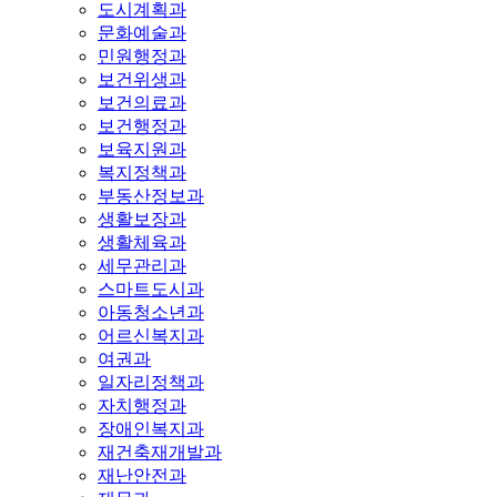
도시계획과
문화예술과
민원행정과
보건위생과
보건의료과
보건행정과
보육지원과
복지정책과
부동산정보과
생활보장과
생활체육과
세무관리과
스마트도시과
아동청소년과
어르신복지과
여권과
일자리정책과
자치행정과
장애인복지과
재건축재개발과
재난안전과