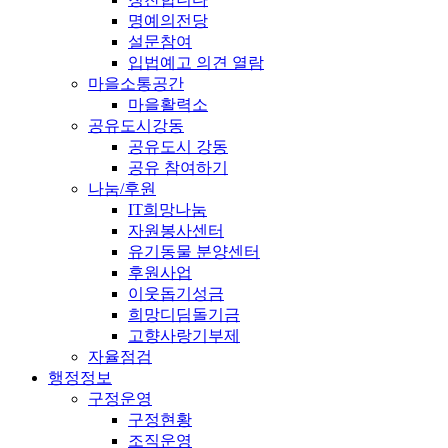
명예의전당
설문참여
입법예고 의견 열람
마을소통공간
마을활력소
공유도시강동
공유도시 강동
공유 참여하기
나눔/후원
IT희망나눔
자원봉사센터
유기동물 분양센터
후원사업
이웃돕기성금
희망디딤돌기금
고향사랑기부제
자율점검
행정정보
구정운영
구정현황
조직운영