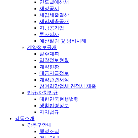
연도별예산서
재정공시
세입세출결산
세입세출공개
지방공기업
투자심사
예산절감 및 낭비사례
계약정보공개
발주계획
입찰정보현황
계약현황
대금지급정보
계약관련서식
참여희망업체 견적서 제출
법규/자치법규
대한민국현행법령
생활법령정보
자치법규
강동소개
강동구안내
행정조직
청사안내