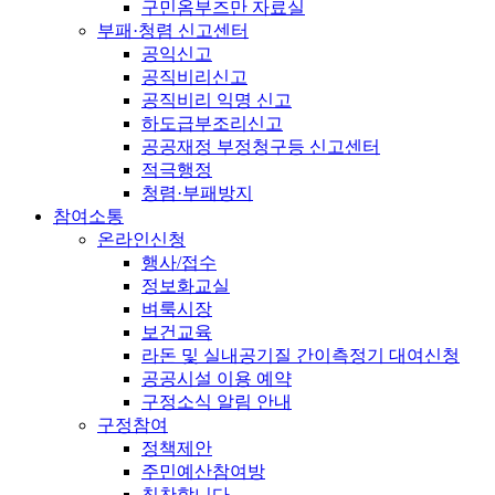
구민옴부즈만 자료실
부패·청렴 신고센터
공익신고
공직비리신고
공직비리 익명 신고
하도급부조리신고
공공재정 부정청구등 신고센터
적극행정
청렴·부패방지
참여소통
온라인신청
행사/접수
정보화교실
벼룩시장
보건교육
라돈 및 실내공기질 간이측정기 대여신청
공공시설 이용 예약
구정소식 알림 안내
구정참여
정책제안
주민예산참여방
칭찬합니다