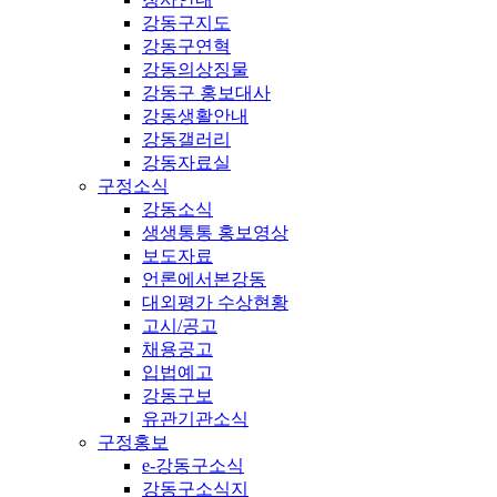
강동구지도
강동구연혁
강동의상징물
강동구 홍보대사
강동생활안내
강동갤러리
강동자료실
구정소식
강동소식
생생통통 홍보영상
보도자료
언론에서본강동
대외평가 수상현황
고시/공고
채용공고
입법예고
강동구보
유관기관소식
구정홍보
e-강동구소식
강동구소식지