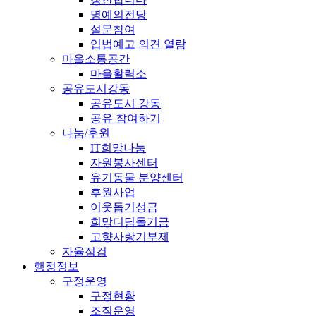
명예의전당
설문참여
입법예고 의견 열람
마을소통공간
마을활력소
공유도시강동
공유도시 강동
공유 참여하기
나눔/후원
IT희망나눔
자원봉사센터
유기동물 분양센터
후원사업
이웃돕기성금
희망디딤돌기금
고향사랑기부제
자율점검
행정정보
구정운영
구정현황
조직운영