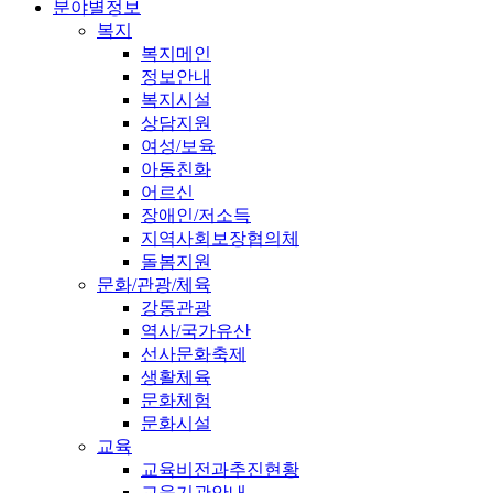
분야별정보
복지
복지메인
정보안내
복지시설
상담지원
여성/보육
아동친화
어르신
장애인/저소득
지역사회보장협의체
돌봄지원
문화/관광/체육
강동관광
역사/국가유산
선사문화축제
생활체육
문화체험
문화시설
교육
교육비전과추진현황
교육기관안내