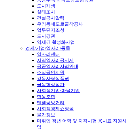
도시재생
실태조사
건설공사알림
우리동네도로굴착공사
업무단지조성
도시경관
역세권 활성화사업
경제/기업/일자리/동물
일자리센터
지역일자리공시제
공공일자리사업안내
소상공인지원
강동사랑상품권
골목형상점가
사회적기업·마을기업
협동조합
엔젤공방거리
사회적경제쇼핑몰
물가정보
미취업 청년 어학 및 자격시험 응시료 지원사
업