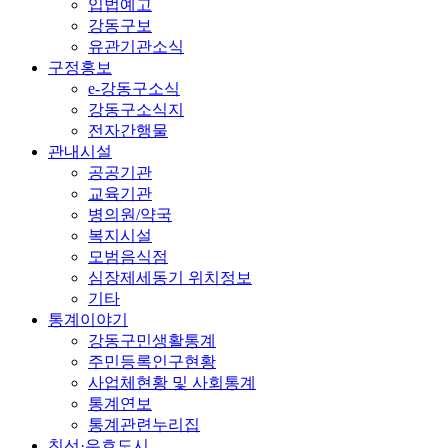
입법예고
강동구보
유관기관소식
구정홍보
e-강동구소식
강동구소식지
전자간행물
관내시설
공공기관
교육기관
병의원/약국
복지시설
모범음식점
심장제세동기 위치정보
기타
통계이야기
강동구민생활통계
주민등록인구현황
사업체현황 및 사회통계
통계연보
통계관련누리집
친선·우호도시