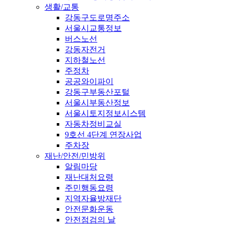
생활/교통
강동구도로명주소
서울시교통정보
버스노선
강동자전거
지하철노선
주정차
공공와이파이
강동구부동산포털
서울시부동산정보
서울시토지정보시스템
자동차정비교실
9호선 4단계 연장사업
주차장
재난/안전/민방위
알림마당
재난대처요령
주민행동요령
지역자율방재단
안전문화운동
안전점검의 날