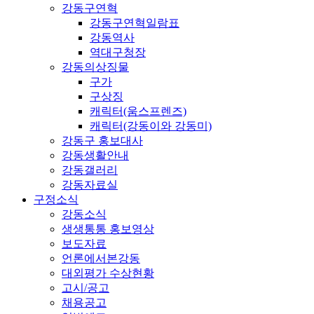
강동구연혁
강동구연혁일람표
강동역사
역대구청장
강동의상징물
구가
구상징
캐릭터(움스프렌즈)
캐릭터(강동이와 강동미)
강동구 홍보대사
강동생활안내
강동갤러리
강동자료실
구정소식
강동소식
생생통통 홍보영상
보도자료
언론에서본강동
대외평가 수상현황
고시/공고
채용공고