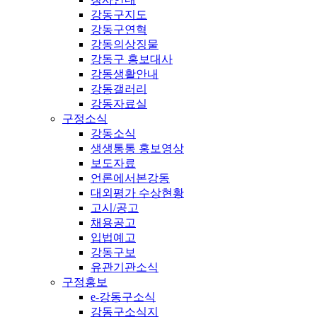
강동구지도
강동구연혁
강동의상징물
강동구 홍보대사
강동생활안내
강동갤러리
강동자료실
구정소식
강동소식
생생통통 홍보영상
보도자료
언론에서본강동
대외평가 수상현황
고시/공고
채용공고
입법예고
강동구보
유관기관소식
구정홍보
e-강동구소식
강동구소식지