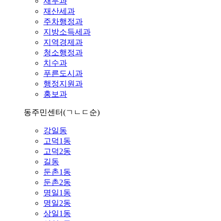
재무과
재산세과
주차행정과
지방소득세과
지역경제과
청소행정과
치수과
푸른도시과
행정지원과
홍보과
동주민센터
(ㄱㄴㄷ순)
강일동
고덕1동
고덕2동
길동
둔촌1동
둔촌2동
명일1동
명일2동
상일1동