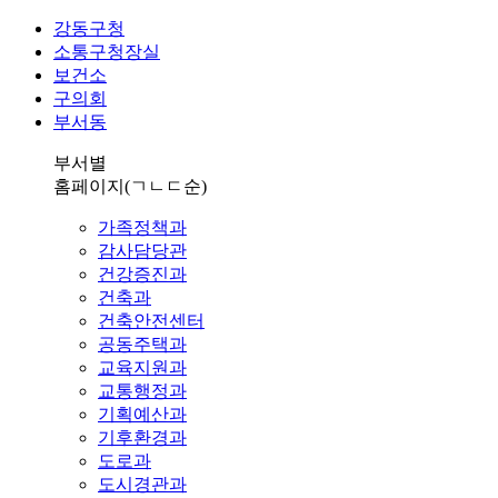
강동구청
소통구청장실
보건소
구의회
부서동
부서별
홈페이지
(ㄱㄴㄷ순)
가족정책과
감사담당관
건강증진과
건축과
건축안전센터
공동주택과
교육지원과
교통행정과
기획예산과
기후환경과
도로과
도시경관과