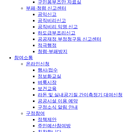
구민옴부즈만 자료실
부패·청렴 신고센터
공익신고
공직비리신고
공직비리 익명 신고
하도급부조리신고
공공재정 부정청구등 신고센터
적극행정
청렴·부패방지
참여소통
온라인신청
행사/접수
정보화교실
벼룩시장
보건교육
라돈 및 실내공기질 간이측정기 대여신청
공공시설 이용 예약
구정소식 알림 안내
구정참여
정책제안
주민예산참여방
칭찬합니다