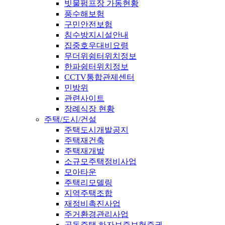
빗물펌프장 가동현황
풍수해보험
구민안전보험
침수방지시설안내
집중호우대비요령
무더위쉼터위치정보
한파쉼터위치정보
CCTV통합관제센터
민방위
관련사이트
장례식장 현황
주택/도시/건설
주택도시개발공지
주택재건축
주택재개발
소규모주택정비사업
모아타운
주택리모델링
지역주택조합
재정비촉진사업
주거환경관리사업
공동주택 하자보증보험증권