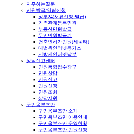
자주하는질문
민원발급/열람신청
정부24(서류신청·발급)
가족관계등록민원
부동산민원발급
무인민원발급기
건축인허가민원(세움터)
대법원인터넷등기소
지방세인터넷납부
상담신고센터
민원통합접수창구
민원상담
민원신고
민원신청
민원조회
상담지원
구민옴부즈만
구민옴부즈만 소개
구민옴부즈만 이용안내
구민옴부즈만 운영현황
구민옴부즈만 민원신청