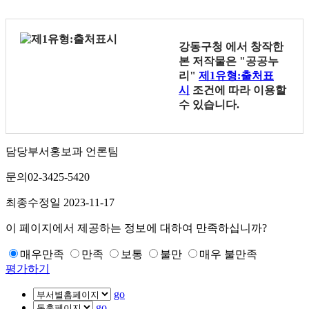
강동구청
에서 창작한
본 저작물은 "공공누
리"
제1유형:출처표
시
조건에 따라 이용할
수 있습니다.
담당부서
홍보과 언론팀
문의
02-3425-5420
최종수정일
2023-11-17
이 페이지에서 제공하는 정보에 대하여 만족하십니까?
매우만족
만족
보통
불만
매우 불만족
평가하기
go
go