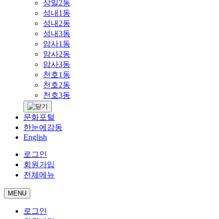
상일2동
성내1동
성내2동
성내3동
암사1동
암사2동
암사3동
천호1동
천호2동
천호3동
문화포털
한눈에강동
English
로그인
회원가입
전체메뉴
MENU
로그인