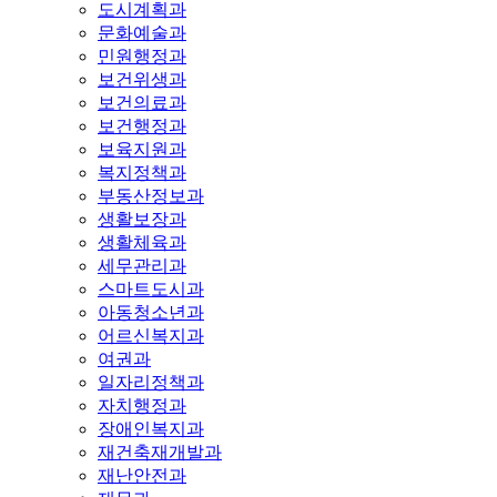
도시계획과
문화예술과
민원행정과
보건위생과
보건의료과
보건행정과
보육지원과
복지정책과
부동산정보과
생활보장과
생활체육과
세무관리과
스마트도시과
아동청소년과
어르신복지과
여권과
일자리정책과
자치행정과
장애인복지과
재건축재개발과
재난안전과