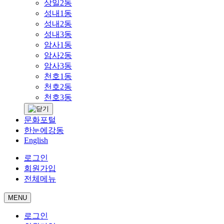
상일2동
성내1동
성내2동
성내3동
암사1동
암사2동
암사3동
천호1동
천호2동
천호3동
문화포털
한눈에강동
English
로그인
회원가입
전체메뉴
MENU
로그인