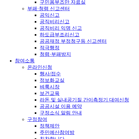
구민옴부즈만 자료실
부패·청렴 신고센터
공익신고
공직비리신고
공직비리 익명 신고
하도급부조리신고
공공재정 부정청구등 신고센터
적극행정
청렴·부패방지
참여소통
온라인신청
행사/접수
정보화교실
벼룩시장
보건교육
라돈 및 실내공기질 간이측정기 대여신청
공공시설 이용 예약
구정소식 알림 안내
구정참여
정책제안
주민예산참여방
칭찬합니다