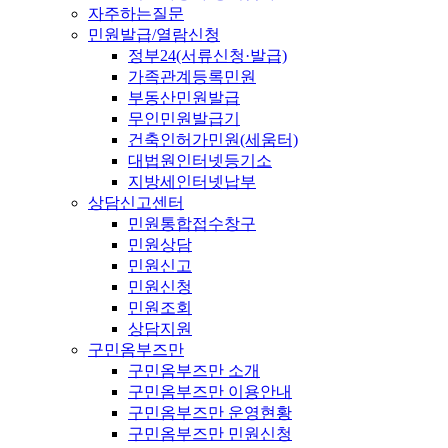
자주하는질문
민원발급/열람신청
정부24(서류신청·발급)
가족관계등록민원
부동산민원발급
무인민원발급기
건축인허가민원(세움터)
대법원인터넷등기소
지방세인터넷납부
상담신고센터
민원통합접수창구
민원상담
민원신고
민원신청
민원조회
상담지원
구민옴부즈만
구민옴부즈만 소개
구민옴부즈만 이용안내
구민옴부즈만 운영현황
구민옴부즈만 민원신청