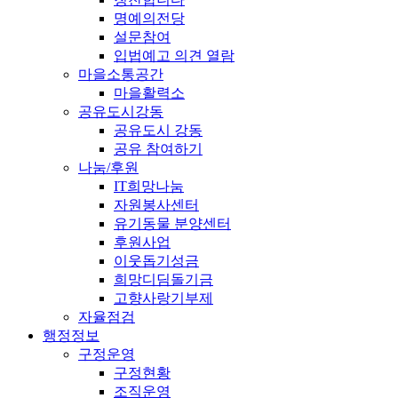
명예의전당
설문참여
입법예고 의견 열람
마을소통공간
마을활력소
공유도시강동
공유도시 강동
공유 참여하기
나눔/후원
IT희망나눔
자원봉사센터
유기동물 분양센터
후원사업
이웃돕기성금
희망디딤돌기금
고향사랑기부제
자율점검
행정정보
구정운영
구정현황
조직운영