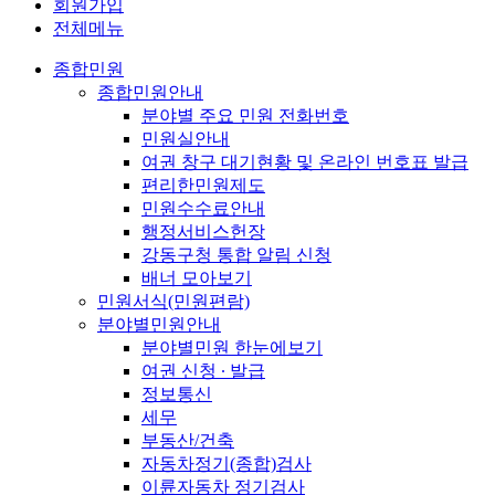
회원가입
전체메뉴
종합민원
종합민원안내
분야별 주요 민원 전화번호
민원실안내
여권 창구 대기현황 및 온라인 번호표 발급
편리한민원제도
민원수수료안내
행정서비스헌장
강동구청 통합 알림 신청
배너 모아보기
민원서식(민원편람)
분야별민원안내
분야별민원 한눈에보기
여권 신청 ∙ 발급
정보통신
세무
부동산/건축
자동차정기(종합)검사
이륜자동차 정기검사