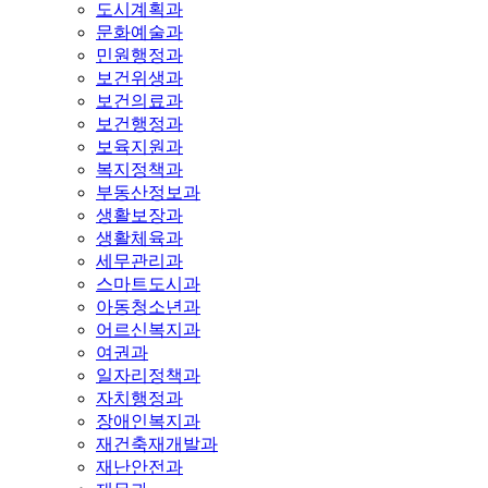
도시계획과
문화예술과
민원행정과
보건위생과
보건의료과
보건행정과
보육지원과
복지정책과
부동산정보과
생활보장과
생활체육과
세무관리과
스마트도시과
아동청소년과
어르신복지과
여권과
일자리정책과
자치행정과
장애인복지과
재건축재개발과
재난안전과