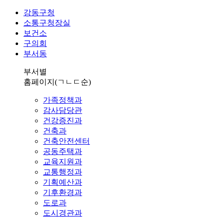
강동구청
소통구청장실
보건소
구의회
부서동
부서별
홈페이지
(ㄱㄴㄷ순)
가족정책과
감사담당관
건강증진과
건축과
건축안전센터
공동주택과
교육지원과
교통행정과
기획예산과
기후환경과
도로과
도시경관과