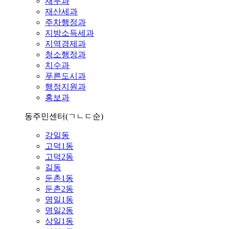
재무과
재산세과
주차행정과
지방소득세과
지역경제과
청소행정과
치수과
푸른도시과
행정지원과
홍보과
동주민센터
(ㄱㄴㄷ순)
강일동
고덕1동
고덕2동
길동
둔촌1동
둔촌2동
명일1동
명일2동
상일1동