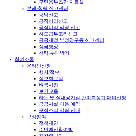
구민옴부즈만 자료실
부패·청렴 신고센터
공익신고
공직비리신고
공직비리 익명 신고
하도급부조리신고
공공재정 부정청구등 신고센터
적극행정
청렴·부패방지
참여소통
온라인신청
행사/접수
정보화교실
벼룩시장
보건교육
라돈 및 실내공기질 간이측정기 대여신청
공공시설 이용 예약
구정소식 알림 안내
구정참여
정책제안
주민예산참여방
칭찬합니다