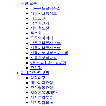
생활/교통
강동구도로명주소
서울시교통정보
버스노선
강동자전거
지하철노선
주정차
공공와이파이
강동구부동산포털
서울시부동산정보
서울시토지정보시스템
자동차정비교실
9호선 4단계 연장사업
주차장
재난/안전/민방위
알림마당
재난대처요령
주민행동요령
지역자율방재단
안전문화운동
안전점검의 날