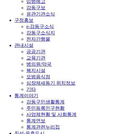
입법예고
강동구보
유관기관소식
구정홍보
e-강동구소식
강동구소식지
전자간행물
관내시설
공공기관
교육기관
병의원/약국
복지시설
모범음식점
심장제세동기 위치정보
기타
통계이야기
강동구민생활통계
주민등록인구현황
사업체현황 및 사회통계
통계연보
통계관련누리집
친선·우호도시