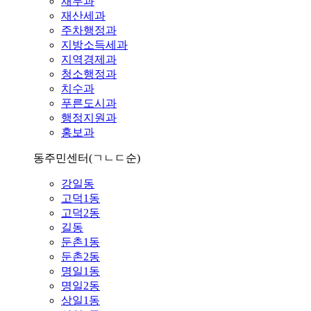
재무과
재산세과
주차행정과
지방소득세과
지역경제과
청소행정과
치수과
푸른도시과
행정지원과
홍보과
동주민센터
(ㄱㄴㄷ순)
강일동
고덕1동
고덕2동
길동
둔촌1동
둔촌2동
명일1동
명일2동
상일1동