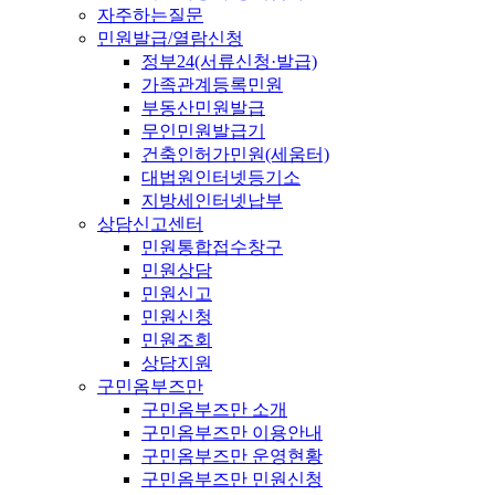
자주하는질문
민원발급/열람신청
정부24(서류신청·발급)
가족관계등록민원
부동산민원발급
무인민원발급기
건축인허가민원(세움터)
대법원인터넷등기소
지방세인터넷납부
상담신고센터
민원통합접수창구
민원상담
민원신고
민원신청
민원조회
상담지원
구민옴부즈만
구민옴부즈만 소개
구민옴부즈만 이용안내
구민옴부즈만 운영현황
구민옴부즈만 민원신청