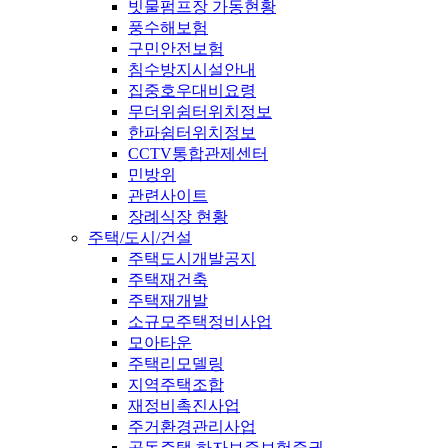
빗물펌프장 가동현황
풍수해보험
구민안전보험
침수방지시설안내
집중호우대비요령
무더위쉼터위치정보
한파쉼터위치정보
CCTV통합관제센터
민방위
관련사이트
장례식장 현황
주택/도시/건설
주택도시개발공지
주택재건축
주택재개발
소규모주택정비사업
모아타운
주택리모델링
지역주택조합
재정비촉진사업
주거환경관리사업
공동주택 하자보증보험증권