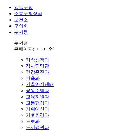
강동구청
소통구청장실
보건소
구의회
부서동
부서별
홈페이지
(ㄱㄴㄷ순)
가족정책과
감사담당관
건강증진과
건축과
건축안전센터
공동주택과
교육지원과
교통행정과
기획예산과
기후환경과
도로과
도시경관과