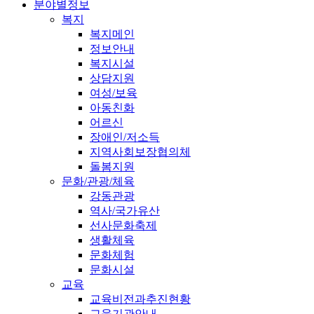
분야별정보
복지
복지메인
정보안내
복지시설
상담지원
여성/보육
아동친화
어르신
장애인/저소득
지역사회보장협의체
돌봄지원
문화/관광/체육
강동관광
역사/국가유산
선사문화축제
생활체육
문화체험
문화시설
교육
교육비전과추진현황
교육기관안내