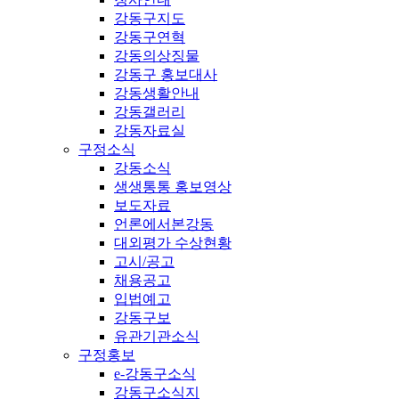
강동구지도
강동구연혁
강동의상징물
강동구 홍보대사
강동생활안내
강동갤러리
강동자료실
구정소식
강동소식
생생통통 홍보영상
보도자료
언론에서본강동
대외평가 수상현황
고시/공고
채용공고
입법예고
강동구보
유관기관소식
구정홍보
e-강동구소식
강동구소식지