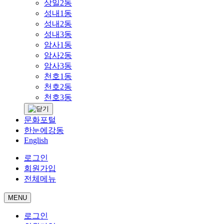
상일2동
성내1동
성내2동
성내3동
암사1동
암사2동
암사3동
천호1동
천호2동
천호3동
문화포털
한눈에강동
English
로그인
회원가입
전체메뉴
MENU
로그인