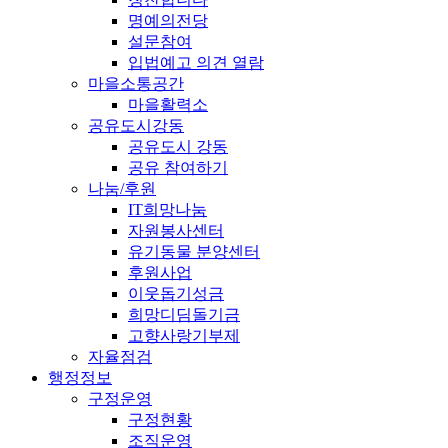
명예의전당
설문참여
입법예고 의견 열람
마을소통공간
마을활력소
공유도시강동
공유도시 강동
공유 참여하기
나눔/후원
IT희망나눔
자원봉사센터
유기동물 분양센터
후원사업
이웃돕기성금
희망디딤돌기금
고향사랑기부제
자율점검
행정정보
구정운영
구정현황
조직운영