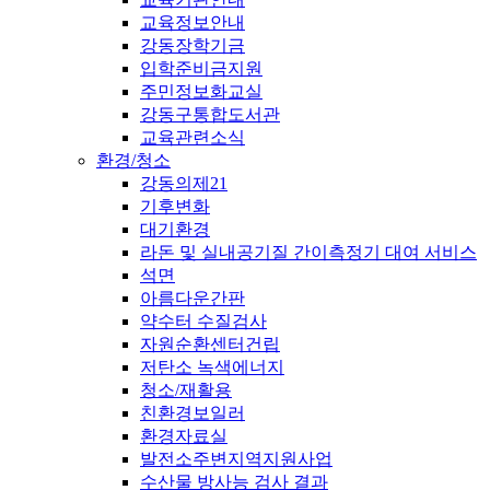
교육정보안내
강동장학기금
입학준비금지원
주민정보화교실
강동구통합도서관
교육관련소식
환경/청소
강동의제21
기후변화
대기환경
라돈 및 실내공기질 간이측정기 대여 서비스
석면
아름다운간판
약수터 수질검사
자원순환센터건립
저탄소 녹색에너지
청소/재활용
친환경보일러
환경자료실
발전소주변지역지원사업
수산물 방사능 검사 결과