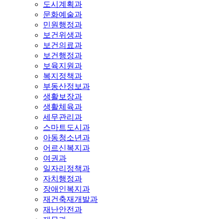
도시계획과
문화예술과
민원행정과
보건위생과
보건의료과
보건행정과
보육지원과
복지정책과
부동산정보과
생활보장과
생활체육과
세무관리과
스마트도시과
아동청소년과
어르신복지과
여권과
일자리정책과
자치행정과
장애인복지과
재건축재개발과
재난안전과