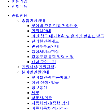
회원가입
전체메뉴
종합민원
종합민원안내
분야별 주요 민원 전화번호
민원실안내
여권 창구 대기현황 및 온라인 번호표 발급
편리한민원제도
민원수수료안내
행정서비스헌장
강동구청 통합 알림 신청
배너 모아보기
민원서식(민원편람)
분야별민원안내
분야별민원 한눈에보기
여권 신청 ∙ 발급
정보통신
세무
부동산/건축
자동차정기(종합)검사
이륜자동차 정기검사