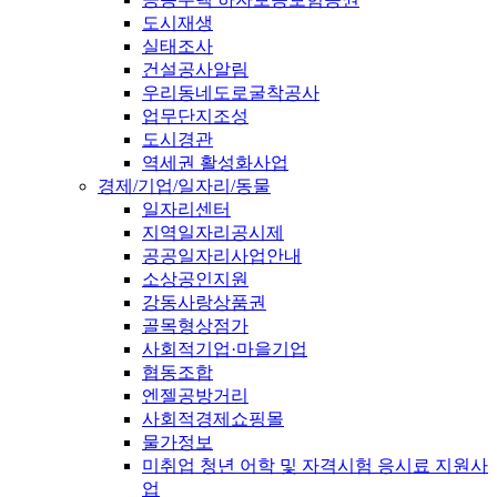
도시재생
실태조사
건설공사알림
우리동네도로굴착공사
업무단지조성
도시경관
역세권 활성화사업
경제/기업/일자리/동물
일자리센터
지역일자리공시제
공공일자리사업안내
소상공인지원
강동사랑상품권
골목형상점가
사회적기업·마을기업
협동조합
엔젤공방거리
사회적경제쇼핑몰
물가정보
미취업 청년 어학 및 자격시험 응시료 지원사
업