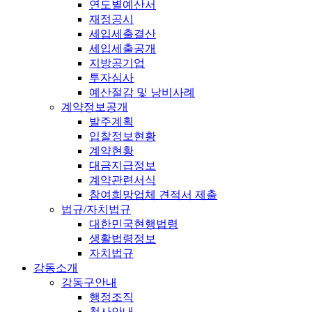
연도별예산서
재정공시
세입세출결산
세입세출공개
지방공기업
투자심사
예산절감 및 낭비사례
계약정보공개
발주계획
입찰정보현황
계약현황
대금지급정보
계약관련서식
참여희망업체 견적서 제출
법규/자치법규
대한민국현행법령
생활법령정보
자치법규
강동소개
강동구안내
행정조직
청사안내