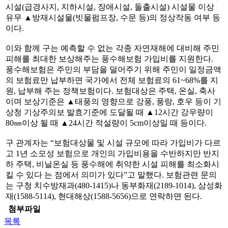
시설(급경사지, 지하시설, 장애시설, 돌출시설) 시설물 이상
유무 ▲방재시설물(빗물펌프장, 수문 등)의 정상작동 여부 등
이다.
이와 함께 구는 예측할 수 없는 각종 자연재해에 대비해 주민
피해를 최대한 보상해주는 풍수해보험 가입비를 지원한다.
풍수해보험은 주민의 부담을 덜어주기 위해 주민이 일정금액
의 보험료만 납부하면 국가에서 전체 보험료의 61~68%를 지
원, 납부해 주는 정책보험이다. 보험대상은 주택, 온실, 축사
이며 보상기준은 ▲태풍의 영향으로 강풍, 풍랑, 호우 등이 기
상청 기상주의보 발효기준에 도달될 때 ▲12시간 강우량이
80㎜이상 될 때 ▲24시간 적설량이 5cm이상일 때 등이다.
구 관계자는 “보험대상물 및 시설 규모에 따라 가입비가 다르
고 1년 소모성 보험으로 개인의 가입비용을 수반하지만 반지
하 주택, 비닐온실 등 풍수해에 취약한 시설 피해를 최소화시
킬 수 있다 는 점에서 의미가 있다”고 말했다. 보험관련 문의
는 구청 치수방재과(480-1415)나 동부화재(2189-1014), 삼성화
재(1588-5114), 현대해상(1588-5656)으로 연락하면 된다.
첨부파일
목록