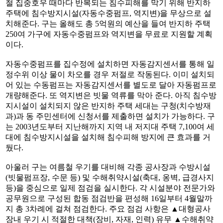
철 집중호우 때마다 반복되는 침수피해를 막기 위해 반지하
주택에 침수방지시설(자동수중펌프, 역지변)을 무상으로 설
치해준다. 구는 올해도 총 5억원의 예산을 들여 반지하 주택
250여 가구에 자동수중펌프와 역지변을 무료로 지원할 계획
이다.
자동수중펌프를 집수정에 설치하면 자동감지센서를 통해 일
정수위 이상 물이 차오를 경우 저절로 작동된다. 이미 설치되
어 있는 수동펌프는 자동감지센서를 별도로 달아 자동펌프로
개량해준다. 또 역지변은 빗물 역류를 막아 준다. 아직 침수방
지시설이 설치되지 않은 반지하 주택 세대는 구청(치수방재
과)과 동 주민센터에 신청서를 제출하면 설치가 가능하다. 구
는 2003년도부터 지난해까지 지역 내 저지대 주택 7,100여 세
대에 침수방지시설을 설치해 침수피해 방지에 큰 효과를 거
뒀다.
아울러 구는 여름철 우기를 대비해 각종 공사장과 수방시설
(빗물펌프장, 수문 등) 및 수해취약시설(축대, 옹벽, 급경사지
등)을 중심으로 일제 점검을 실시한다. 각 시설분야 전문가와
공무원으로 구성된 합동 점검반을 편성해 16일부터 4월말까
지 총 3차례에 걸쳐 점검한다. 주요 점검 사항은 ▲대형공사
장내 우기 시 적절한 대책(장비, 자재, 인력) 유무 ▲수해취약