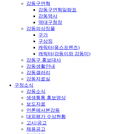
강동구연혁
강동구연혁일람표
강동역사
역대구청장
강동의상징물
구가
구상징
캐릭터(움스프렌즈)
캐릭터(강동이와 강동미)
강동구 홍보대사
강동생활안내
강동갤러리
강동자료실
구정소식
강동소식
생생통통 홍보영상
보도자료
언론에서본강동
대외평가 수상현황
고시/공고
채용공고