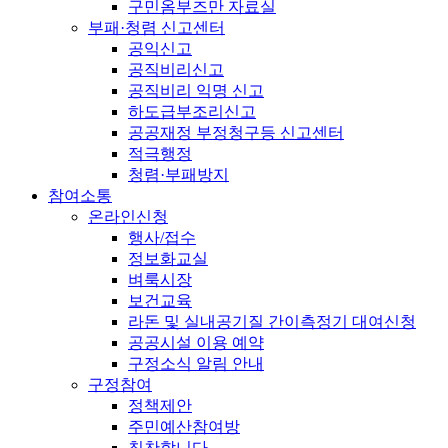
구민옴부즈만 자료실
부패·청렴 신고센터
공익신고
공직비리신고
공직비리 익명 신고
하도급부조리신고
공공재정 부정청구등 신고센터
적극행정
청렴·부패방지
참여소통
온라인신청
행사/접수
정보화교실
벼룩시장
보건교육
라돈 및 실내공기질 간이측정기 대여신청
공공시설 이용 예약
구정소식 알림 안내
구정참여
정책제안
주민예산참여방
칭찬합니다