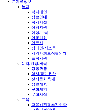
분야별정보
복지
복지메인
정보안내
복지시설
상담지원
여성/보육
아동친화
어르신
장애인/저소득
지역사회보장협의체
돌봄지원
문화/관광/체육
강동관광
역사/국가유산
선사문화축제
생활체육
문화체험
문화시설
교육
교육비전과추진현황
교육기관안내