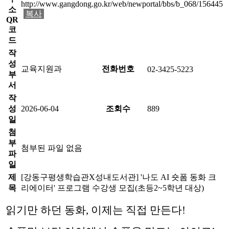
http://www.gangdong.go.kr/web/newportal/bbs/b_068/156445
소
복사
QR
코
드
작
성
교육지원과
전화번호
02-3425-5223
부
서
작
성
2026-06-04
조회수
889
일
첨
부
첨부된 파일 없음
파
일
제
[강동구평생학습관X성내도서관] '나도 AI 숏폼 동화 크
목
리에이터' 프로그램 수강생 모집(초등2~5학년 대상)
읽기만 하던 동화, 이제는 직접 만든다!