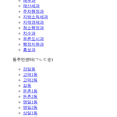
재무과
재산세과
주차행정과
지방소득세과
지역경제과
청소행정과
치수과
푸른도시과
행정지원과
홍보과
동주민센터
(ㄱㄴㄷ순)
강일동
고덕1동
고덕2동
길동
둔촌1동
둔촌2동
명일1동
명일2동
상일1동