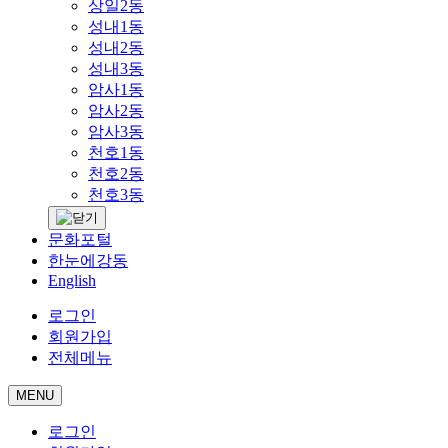
상일2동
성내1동
성내2동
성내3동
암사1동
암사2동
암사3동
천호1동
천호2동
천호3동
문화포털
한눈에강동
English
로그인
회원가입
전체메뉴
MENU
로그인