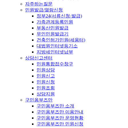
자주하는질문
민원발급/열람신청
정부24(서류신청·발급)
가족관계등록민원
부동산민원발급
무인민원발급기
건축인허가민원(세움터)
대법원인터넷등기소
지방세인터넷납부
상담신고센터
민원통합접수창구
민원상담
민원신고
민원신청
민원조회
상담지원
구민옴부즈만
구민옴부즈만 소개
구민옴부즈만 이용안내
구민옴부즈만 운영현황
구민옴부즈만 민원신청