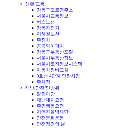
생활/교통
강동구도로명주소
서울시교통정보
버스노선
강동자전거
지하철노선
주정차
공공와이파이
강동구부동산포털
서울시부동산정보
서울시토지정보시스템
자동차정비교실
9호선 4단계 연장사업
주차장
재난/안전/민방위
알림마당
재난대처요령
주민행동요령
지역자율방재단
안전문화운동
안전점검의 날