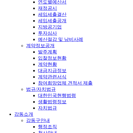
연도별예산서
재정공시
세입세출결산
세입세출공개
지방공기업
투자심사
예산절감 및 낭비사례
계약정보공개
발주계획
입찰정보현황
계약현황
대금지급정보
계약관련서식
참여희망업체 견적서 제출
법규/자치법규
대한민국현행법령
생활법령정보
자치법규
강동소개
강동구안내
행정조직
청사안내