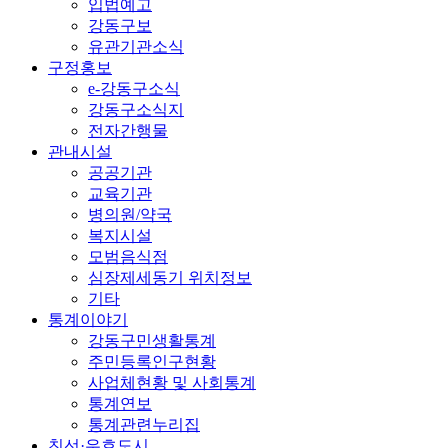
입법예고
강동구보
유관기관소식
구정홍보
e-강동구소식
강동구소식지
전자간행물
관내시설
공공기관
교육기관
병의원/약국
복지시설
모범음식점
심장제세동기 위치정보
기타
통계이야기
강동구민생활통계
주민등록인구현황
사업체현황 및 사회통계
통계연보
통계관련누리집
친선·우호도시