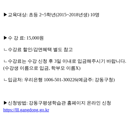
▶
교육대상
:
초등
2~5
학년
(2015~2018
년생
) 10
명
▶
수 강 료
: 15,000
원
ㄴ수강료 할인
/
감면혜택 별도 참고
ㄴ수강료는 수강 신청 후
3
일 이내로 입금해주시기 바랍니다
.
(
수강생 이름으로 입금
,
학부모 이름
X)
ㄴ입금처
:
우리은행
1006-501-300226(
예금주
:
강동구청
)
▶
신청방법
:
강동구평생학습관 홈페이지 온라인 신청
https://lll.gangdong.go.kr