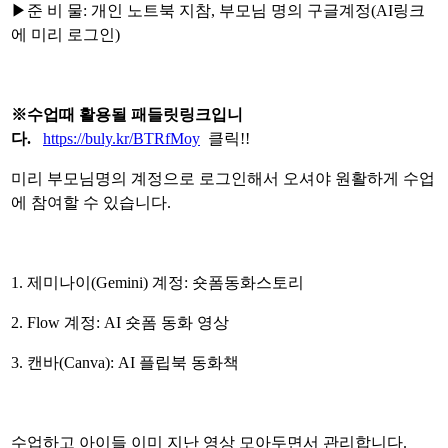
▶
준 비 물
:
개인 노트북 지참
,
부모님 명의 구글계정
(AI
링크
에 미리 로그인)
※
수업때 활용될 패들릿링크입니
다
.
https://buly.kr/BTRfMoy
클릭
!!
미리 부모님명의 계정으로 로그인해서 오셔야 원활하게 수업
에 참여할 수 있습니다
.
1.
제미나이
(Gemini)
계정
:
숏폼동화스토리
2. Flow
계정
: AI
숏폼 동화 영상
3.
캔바
(Canva): AI
플립북 동화책
수업하고 아이들 이미 지난 영상 모아두면서 관리합니다
.