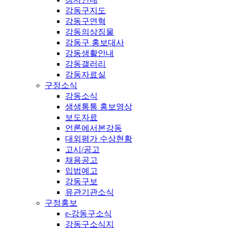
강동구지도
강동구연혁
강동의상징물
강동구 홍보대사
강동생활안내
강동갤러리
강동자료실
구정소식
강동소식
생생통통 홍보영상
보도자료
언론에서본강동
대외평가 수상현황
고시/공고
채용공고
입법예고
강동구보
유관기관소식
구정홍보
e-강동구소식
강동구소식지