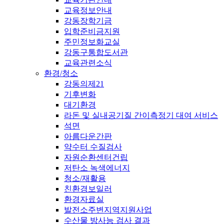
교육정보안내
강동장학기금
입학준비금지원
주민정보화교실
강동구통합도서관
교육관련소식
환경/청소
강동의제21
기후변화
대기환경
라돈 및 실내공기질 간이측정기 대여 서비스
석면
아름다운간판
약수터 수질검사
자원순환센터건립
저탄소 녹색에너지
청소/재활용
친환경보일러
환경자료실
발전소주변지역지원사업
수산물 방사능 검사 결과