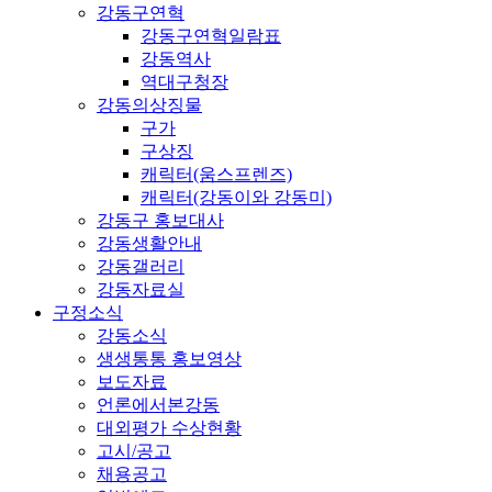
강동구연혁
강동구연혁일람표
강동역사
역대구청장
강동의상징물
구가
구상징
캐릭터(움스프렌즈)
캐릭터(강동이와 강동미)
강동구 홍보대사
강동생활안내
강동갤러리
강동자료실
구정소식
강동소식
생생통통 홍보영상
보도자료
언론에서본강동
대외평가 수상현황
고시/공고
채용공고