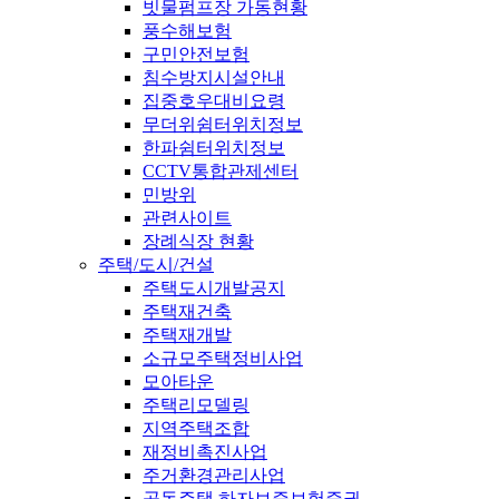
빗물펌프장 가동현황
풍수해보험
구민안전보험
침수방지시설안내
집중호우대비요령
무더위쉼터위치정보
한파쉼터위치정보
CCTV통합관제센터
민방위
관련사이트
장례식장 현황
주택/도시/건설
주택도시개발공지
주택재건축
주택재개발
소규모주택정비사업
모아타운
주택리모델링
지역주택조합
재정비촉진사업
주거환경관리사업
공동주택 하자보증보험증권