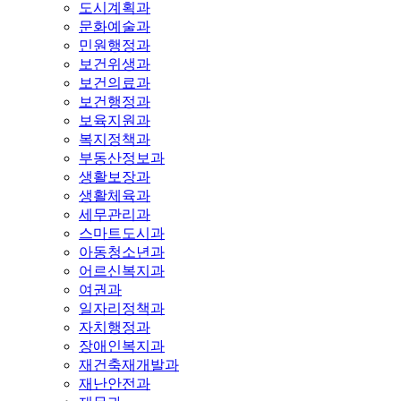
도시계획과
문화예술과
민원행정과
보건위생과
보건의료과
보건행정과
보육지원과
복지정책과
부동산정보과
생활보장과
생활체육과
세무관리과
스마트도시과
아동청소년과
어르신복지과
여권과
일자리정책과
자치행정과
장애인복지과
재건축재개발과
재난안전과