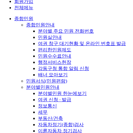
회원가입
전체메뉴
종합민원
종합민원안내
분야별 주요 민원 전화번호
민원실안내
여권 창구 대기현황 및 온라인 번호표 발급
편리한민원제도
민원수수료안내
행정서비스헌장
강동구청 통합 알림 신청
배너 모아보기
민원서식(민원편람)
분야별민원안내
분야별민원 한눈에보기
여권 신청 ∙ 발급
정보통신
세무
부동산/건축
자동차정기(종합)검사
이륜자동차 정기검사