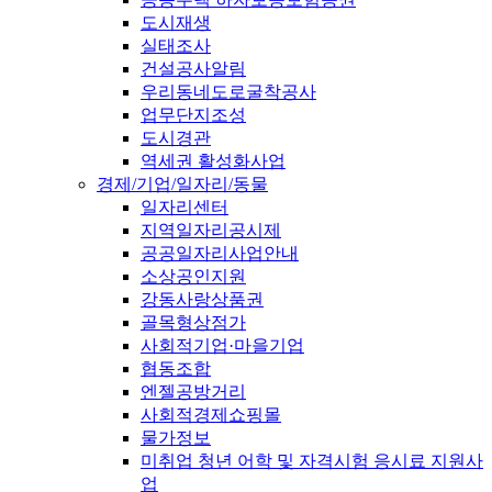
도시재생
실태조사
건설공사알림
우리동네도로굴착공사
업무단지조성
도시경관
역세권 활성화사업
경제/기업/일자리/동물
일자리센터
지역일자리공시제
공공일자리사업안내
소상공인지원
강동사랑상품권
골목형상점가
사회적기업·마을기업
협동조합
엔젤공방거리
사회적경제쇼핑몰
물가정보
미취업 청년 어학 및 자격시험 응시료 지원사
업