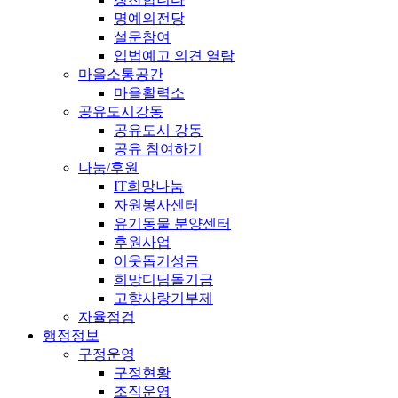
명예의전당
설문참여
입법예고 의견 열람
마을소통공간
마을활력소
공유도시강동
공유도시 강동
공유 참여하기
나눔/후원
IT희망나눔
자원봉사센터
유기동물 분양센터
후원사업
이웃돕기성금
희망디딤돌기금
고향사랑기부제
자율점검
행정정보
구정운영
구정현황
조직운영