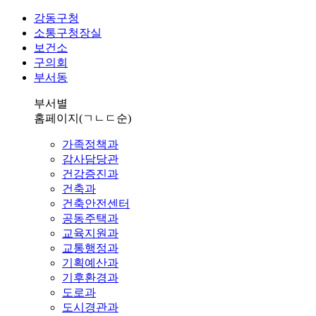
강동구청
소통구청장실
보건소
구의회
부서동
부서별
홈페이지
(ㄱㄴㄷ순)
가족정책과
감사담당관
건강증진과
건축과
건축안전센터
공동주택과
교육지원과
교통행정과
기획예산과
기후환경과
도로과
도시경관과