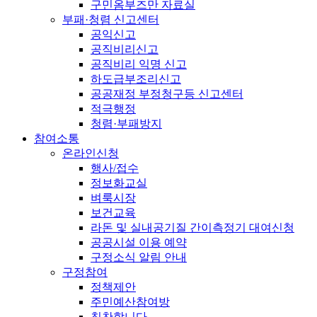
구민옴부즈만 자료실
부패·청렴 신고센터
공익신고
공직비리신고
공직비리 익명 신고
하도급부조리신고
공공재정 부정청구등 신고센터
적극행정
청렴·부패방지
참여소통
온라인신청
행사/접수
정보화교실
벼룩시장
보건교육
라돈 및 실내공기질 간이측정기 대여신청
공공시설 이용 예약
구정소식 알림 안내
구정참여
정책제안
주민예산참여방
칭찬합니다