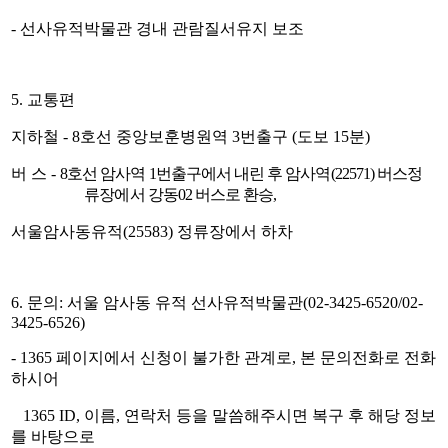
-
선사유적박물관 경내 관람질서유지 보조
5.
교통편
지하철
- 8
호선 중앙보훈병원역
3
번출구
(
도보
15
분
)
버 스
-
8
호선 암사역
1
번출구에서 내린 후 암사역
(22571)
버스정
류장에서 강동
02
버스로 환승
,
서울암사동유적
(25583)
정류장에서 하차
6.
문의
:
서울 암사동 유적 선사유적박물관
(02-3425-6520/02-
3425-6526)
- 1365
페이지에서 신청이 불가한 관계로
,
본 문의전화로 전화
하시어
1365 ID,
이름
,
연락처 등을 말씀해주시면 복구 후 해당 정보
를 바탕으로