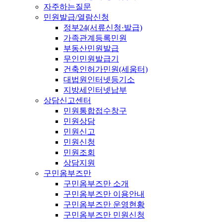
자주하는질문
민원발급/열람신청
정부24(서류신청·발급)
가족관계등록민원
부동산민원발급
무인민원발급기
건축인허가민원(세움터)
대법원인터넷등기소
지방세인터넷납부
상담신고센터
민원통합접수창구
민원상담
민원신고
민원신청
민원조회
상담지원
구민옴부즈만
구민옴부즈만 소개
구민옴부즈만 이용안내
구민옴부즈만 운영현황
구민옴부즈만 민원신청