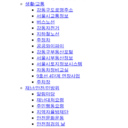
생활/교통
강동구도로명주소
서울시교통정보
버스노선
강동자전거
지하철노선
주정차
공공와이파이
강동구부동산포털
서울시부동산정보
서울시토지정보시스템
자동차정비교실
9호선 4단계 연장사업
주차장
재난/안전/민방위
알림마당
재난대처요령
주민행동요령
지역자율방재단
안전문화운동
안전점검의 날