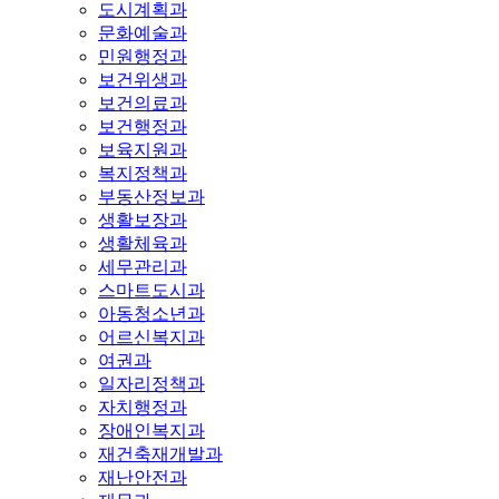
도시계획과
문화예술과
민원행정과
보건위생과
보건의료과
보건행정과
보육지원과
복지정책과
부동산정보과
생활보장과
생활체육과
세무관리과
스마트도시과
아동청소년과
어르신복지과
여권과
일자리정책과
자치행정과
장애인복지과
재건축재개발과
재난안전과