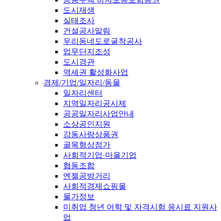
도시재생
실태조사
건설공사알림
우리동네도로굴착공사
업무단지조성
도시경관
역세권 활성화사업
경제/기업/일자리/동물
일자리센터
지역일자리공시제
공공일자리사업안내
소상공인지원
강동사랑상품권
골목형상점가
사회적기업·마을기업
협동조합
엔젤공방거리
사회적경제쇼핑몰
물가정보
미취업 청년 어학 및 자격시험 응시료 지원사
업