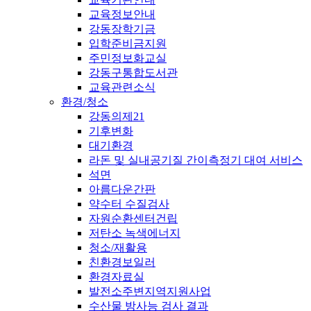
교육정보안내
강동장학기금
입학준비금지원
주민정보화교실
강동구통합도서관
교육관련소식
환경/청소
강동의제21
기후변화
대기환경
라돈 및 실내공기질 간이측정기 대여 서비스
석면
아름다운간판
약수터 수질검사
자원순환센터건립
저탄소 녹색에너지
청소/재활용
친환경보일러
환경자료실
발전소주변지역지원사업
수산물 방사능 검사 결과