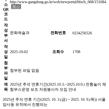
http://www.gangdong.go.kr/web/newportal/bbs/b_068/151684
소
복사
QR
코
드
작
성
문화예술과
전화번호
0234256526
부
서
작
성
2025-10-02
조회수
1708
일
첨
부
첨부된 파일 없음
파
일
제
2025년 추석 연휴기간(2025.10.3.~2025.10.9.) 전통놀이 체
목
험부스운영 보조 자원봉사자 모집 안내
2025
년 추석 연휴 기간
(2025. 10. 3.(
금
) ~ 2025. 10. 9.(
목
))
서울
암사동 유적에서 진행되는