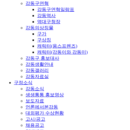
강동구연혁
강동구연혁일람표
강동역사
역대구청장
강동의상징물
구가
구상징
캐릭터(움스프렌즈)
캐릭터(강동이와 강동미)
강동구 홍보대사
강동생활안내
강동갤러리
강동자료실
구정소식
강동소식
생생통통 홍보영상
보도자료
언론에서본강동
대외평가 수상현황
고시/공고
채용공고