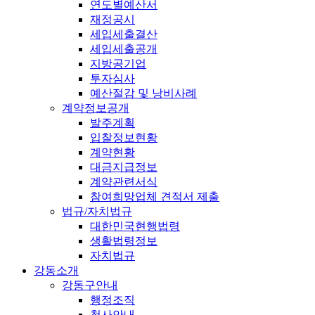
연도별예산서
재정공시
세입세출결산
세입세출공개
지방공기업
투자심사
예산절감 및 낭비사례
계약정보공개
발주계획
입찰정보현황
계약현황
대금지급정보
계약관련서식
참여희망업체 견적서 제출
법규/자치법규
대한민국현행법령
생활법령정보
자치법규
강동소개
강동구안내
행정조직
청사안내