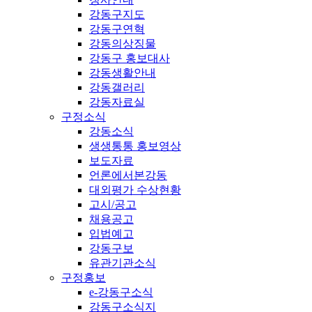
강동구지도
강동구연혁
강동의상징물
강동구 홍보대사
강동생활안내
강동갤러리
강동자료실
구정소식
강동소식
생생통통 홍보영상
보도자료
언론에서본강동
대외평가 수상현황
고시/공고
채용공고
입법예고
강동구보
유관기관소식
구정홍보
e-강동구소식
강동구소식지