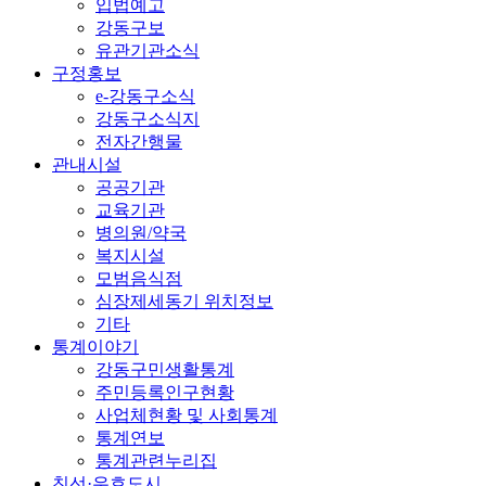
입법예고
강동구보
유관기관소식
구정홍보
e-강동구소식
강동구소식지
전자간행물
관내시설
공공기관
교육기관
병의원/약국
복지시설
모범음식점
심장제세동기 위치정보
기타
통계이야기
강동구민생활통계
주민등록인구현황
사업체현황 및 사회통계
통계연보
통계관련누리집
친선·우호도시