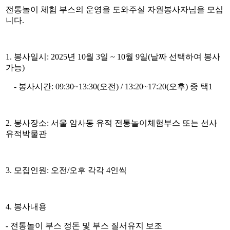
전통놀이 체험 부스의 운영을 도와주실 자원봉사자님을 모십
니다
.
1.
봉사일시
: 2025
년
10
월
3
일
~ 10
월
9
일
(
날짜 선택하여 봉사
가능
)
- 봉사시간: 09:30~13:30(
오전
) / 13:20~17:20(
오후
)
중 택
1
2.
봉사장소
:
서울 암사동 유적 전통놀이체험부스 또는 선사
유적박물관
3.
모집인원
:
오전
/
오후 각각
4
인씩
4.
봉사내용
-
전통놀이 부스 정돈 및 부스 질서유지 보조