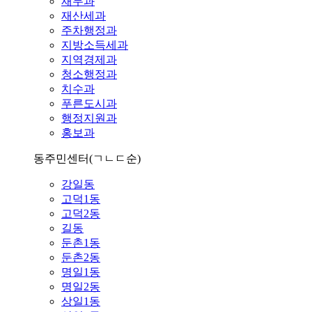
재무과
재산세과
주차행정과
지방소득세과
지역경제과
청소행정과
치수과
푸른도시과
행정지원과
홍보과
동주민센터
(ㄱㄴㄷ순)
강일동
고덕1동
고덕2동
길동
둔촌1동
둔촌2동
명일1동
명일2동
상일1동