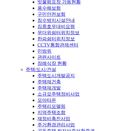
빗물펌프장 가동현황
풍수해보험
구민안전보험
침수방지시설안내
집중호우대비요령
무더위쉼터위치정보
한파쉼터위치정보
CCTV통합관제센터
민방위
관련사이트
장례식장 현황
주택/도시/건설
주택도시개발공지
주택재건축
주택재개발
소규모주택정비사업
모아타운
주택리모델링
지역주택조합
재정비촉진사업
주거환경관리사업
공동주택 하자보증보험증권