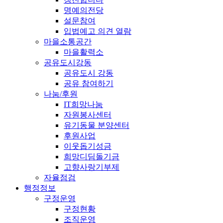
명예의전당
설문참여
입법예고 의견 열람
마을소통공간
마을활력소
공유도시강동
공유도시 강동
공유 참여하기
나눔/후원
IT희망나눔
자원봉사센터
유기동물 분양센터
후원사업
이웃돕기성금
희망디딤돌기금
고향사랑기부제
자율점검
행정정보
구정운영
구정현황
조직운영