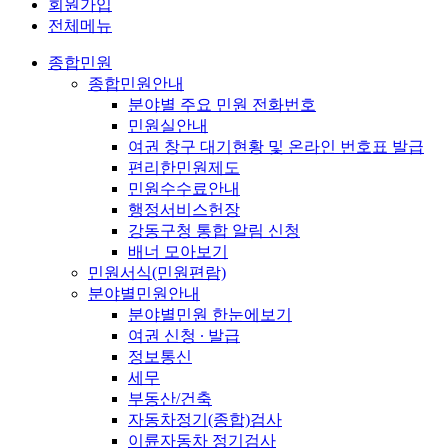
회원가입
전체메뉴
종합민원
종합민원안내
분야별 주요 민원 전화번호
민원실안내
여권 창구 대기현황 및 온라인 번호표 발급
편리한민원제도
민원수수료안내
행정서비스헌장
강동구청 통합 알림 신청
배너 모아보기
민원서식(민원편람)
분야별민원안내
분야별민원 한눈에보기
여권 신청 ∙ 발급
정보통신
세무
부동산/건축
자동차정기(종합)검사
이륜자동차 정기검사