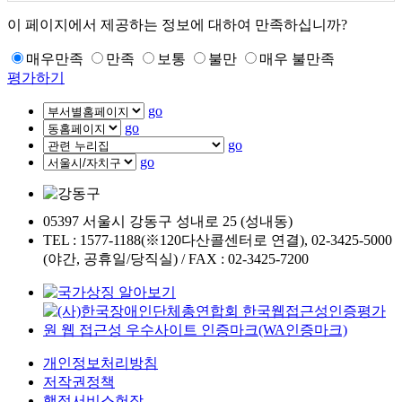
이 페이지에서 제공하는 정보에 대하여 만족하십니까?
매우만족
만족
보통
불만
매우 불만족
평가하기
go
go
go
go
05397 서울시 강동구 성내로 25 (성내동)
TEL : 1577-1188(※120다산콜센터로 연결), 02-3425-5000
(야간, 공휴일/당직실) / FAX : 02-3425-7200
개인정보처리방침
저작권정책
행정서비스헌장