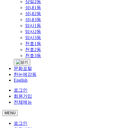
상일2동
성내1동
성내2동
성내3동
암사1동
암사2동
암사3동
천호1동
천호2동
천호3동
문화포털
한눈에강동
English
로그인
회원가입
전체메뉴
MENU
로그인