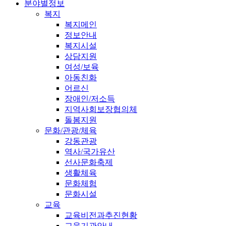
분야별정보
복지
복지메인
정보안내
복지시설
상담지원
여성/보육
아동친화
어르신
장애인/저소득
지역사회보장협의체
돌봄지원
문화/관광/체육
강동관광
역사/국가유산
선사문화축제
생활체육
문화체험
문화시설
교육
교육비전과추진현황
교육기관안내