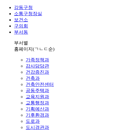
강동구청
소통구청장실
보건소
구의회
부서동
부서별
홈페이지
(ㄱㄴㄷ순)
가족정책과
감사담당관
건강증진과
건축과
건축안전센터
공동주택과
교육지원과
교통행정과
기획예산과
기후환경과
도로과
도시경관과