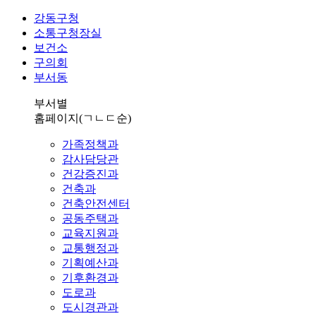
강동구청
소통구청장실
보건소
구의회
부서동
부서별
홈페이지
(ㄱㄴㄷ순)
가족정책과
감사담당관
건강증진과
건축과
건축안전센터
공동주택과
교육지원과
교통행정과
기획예산과
기후환경과
도로과
도시경관과