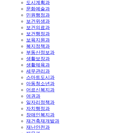
도시계획과
문화예술과
민원행정과
보건위생과
보건의료과
보건행정과
보육지원과
복지정책과
부동산정보과
생활보장과
생활체육과
세무관리과
스마트도시과
아동청소년과
어르신복지과
여권과
일자리정책과
자치행정과
장애인복지과
재건축재개발과
재난안전과