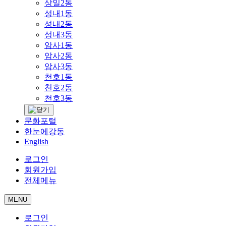
상일2동
성내1동
성내2동
성내3동
암사1동
암사2동
암사3동
천호1동
천호2동
천호3동
문화포털
한눈에강동
English
로그인
회원가입
전체메뉴
MENU
로그인