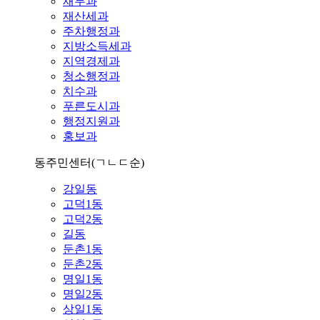
재무과
재산세과
주차행정과
지방소득세과
지역경제과
청소행정과
치수과
푸른도시과
행정지원과
홍보과
동주민센터
(ㄱㄴㄷ순)
강일동
고덕1동
고덕2동
길동
둔촌1동
둔촌2동
명일1동
명일2동
상일1동