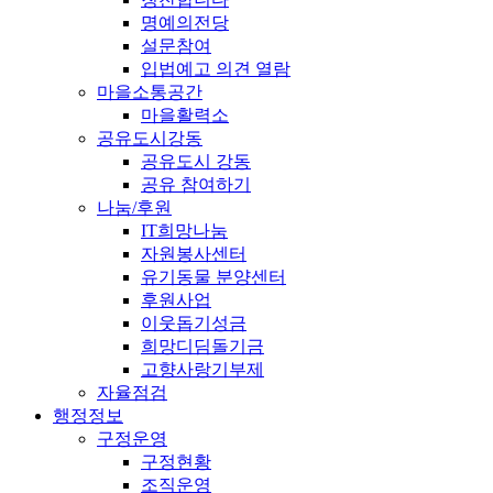
명예의전당
설문참여
입법예고 의견 열람
마을소통공간
마을활력소
공유도시강동
공유도시 강동
공유 참여하기
나눔/후원
IT희망나눔
자원봉사센터
유기동물 분양센터
후원사업
이웃돕기성금
희망디딤돌기금
고향사랑기부제
자율점검
행정정보
구정운영
구정현황
조직운영