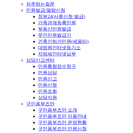
자주하는질문
민원발급/열람신청
정부24(서류신청·발급)
가족관계등록민원
부동산민원발급
무인민원발급기
건축인허가민원(세움터)
대법원인터넷등기소
지방세인터넷납부
상담신고센터
민원통합접수창구
민원상담
민원신고
민원신청
민원조회
상담지원
구민옴부즈만
구민옴부즈만 소개
구민옴부즈만 이용안내
구민옴부즈만 운영현황
구민옴부즈만 민원신청