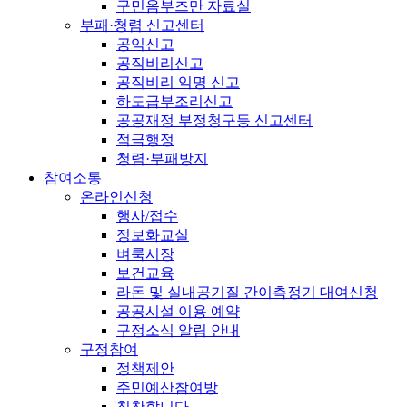
구민옴부즈만 자료실
부패·청렴 신고센터
공익신고
공직비리신고
공직비리 익명 신고
하도급부조리신고
공공재정 부정청구등 신고센터
적극행정
청렴·부패방지
참여소통
온라인신청
행사/접수
정보화교실
벼룩시장
보건교육
라돈 및 실내공기질 간이측정기 대여신청
공공시설 이용 예약
구정소식 알림 안내
구정참여
정책제안
주민예산참여방
칭찬합니다