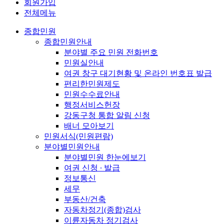
회원가입
전체메뉴
종합민원
종합민원안내
분야별 주요 민원 전화번호
민원실안내
여권 창구 대기현황 및 온라인 번호표 발급
편리한민원제도
민원수수료안내
행정서비스헌장
강동구청 통합 알림 신청
배너 모아보기
민원서식(민원편람)
분야별민원안내
분야별민원 한눈에보기
여권 신청 ∙ 발급
정보통신
세무
부동산/건축
자동차정기(종합)검사
이륜자동차 정기검사