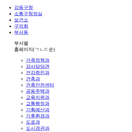
강동구청
소통구청장실
보건소
구의회
부서동
부서별
홈페이지
(ㄱㄴㄷ순)
가족정책과
감사담당관
건강증진과
건축과
건축안전센터
공동주택과
교육지원과
교통행정과
기획예산과
기후환경과
도로과
도시경관과