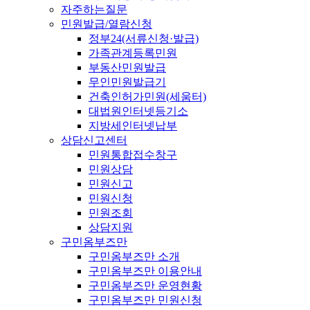
자주하는질문
민원발급/열람신청
정부24(서류신청·발급)
가족관계등록민원
부동산민원발급
무인민원발급기
건축인허가민원(세움터)
대법원인터넷등기소
지방세인터넷납부
상담신고센터
민원통합접수창구
민원상담
민원신고
민원신청
민원조회
상담지원
구민옴부즈만
구민옴부즈만 소개
구민옴부즈만 이용안내
구민옴부즈만 운영현황
구민옴부즈만 민원신청