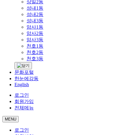
상일2동
성내1동
성내2동
성내3동
암사1동
암사2동
암사3동
천호1동
천호2동
천호3동
문화포털
한눈에강동
English
로그인
회원가입
전체메뉴
MENU
로그인