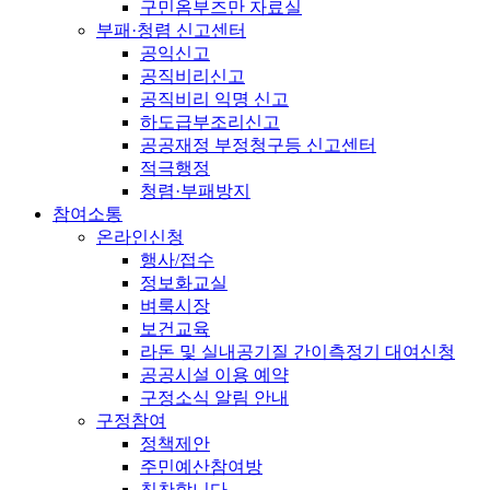
구민옴부즈만 자료실
부패·청렴 신고센터
공익신고
공직비리신고
공직비리 익명 신고
하도급부조리신고
공공재정 부정청구등 신고센터
적극행정
청렴·부패방지
참여소통
온라인신청
행사/접수
정보화교실
벼룩시장
보건교육
라돈 및 실내공기질 간이측정기 대여신청
공공시설 이용 예약
구정소식 알림 안내
구정참여
정책제안
주민예산참여방
칭찬합니다