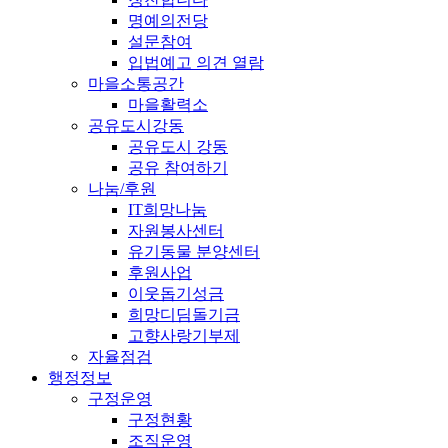
명예의전당
설문참여
입법예고 의견 열람
마을소통공간
마을활력소
공유도시강동
공유도시 강동
공유 참여하기
나눔/후원
IT희망나눔
자원봉사센터
유기동물 분양센터
후원사업
이웃돕기성금
희망디딤돌기금
고향사랑기부제
자율점검
행정정보
구정운영
구정현황
조직운영