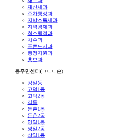
재무과
재산세과
주차행정과
지방소득세과
지역경제과
청소행정과
치수과
푸른도시과
행정지원과
홍보과
동주민센터
(ㄱㄴㄷ순)
강일동
고덕1동
고덕2동
길동
둔촌1동
둔촌2동
명일1동
명일2동
상일1동