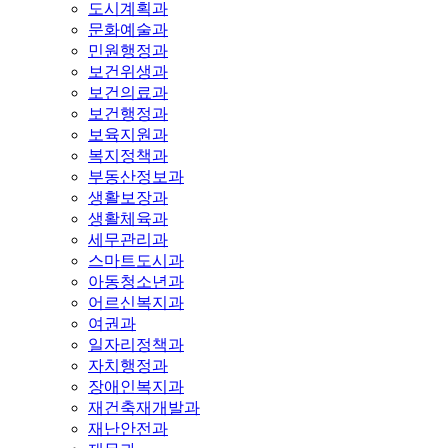
도시계획과
문화예술과
민원행정과
보건위생과
보건의료과
보건행정과
보육지원과
복지정책과
부동산정보과
생활보장과
생활체육과
세무관리과
스마트도시과
아동청소년과
어르신복지과
여권과
일자리정책과
자치행정과
장애인복지과
재건축재개발과
재난안전과