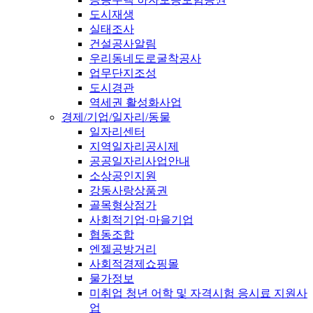
도시재생
실태조사
건설공사알림
우리동네도로굴착공사
업무단지조성
도시경관
역세권 활성화사업
경제/기업/일자리/동물
일자리센터
지역일자리공시제
공공일자리사업안내
소상공인지원
강동사랑상품권
골목형상점가
사회적기업·마을기업
협동조합
엔젤공방거리
사회적경제쇼핑몰
물가정보
미취업 청년 어학 및 자격시험 응시료 지원사
업