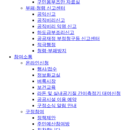
구민옴부즈만 자료실
부패·청렴 신고센터
공익신고
공직비리신고
공직비리 익명 신고
하도급부조리신고
공공재정 부정청구등 신고센터
적극행정
청렴·부패방지
참여소통
온라인신청
행사/접수
정보화교실
벼룩시장
보건교육
라돈 및 실내공기질 간이측정기 대여신청
공공시설 이용 예약
구정소식 알림 안내
구정참여
정책제안
주민예산참여방
칭찬합니다