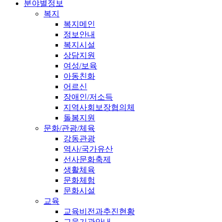
분야별정보
복지
복지메인
정보안내
복지시설
상담지원
여성/보육
아동친화
어르신
장애인/저소득
지역사회보장협의체
돌봄지원
문화/관광/체육
강동관광
역사/국가유산
선사문화축제
생활체육
문화체험
문화시설
교육
교육비전과추진현황
교육기관안내