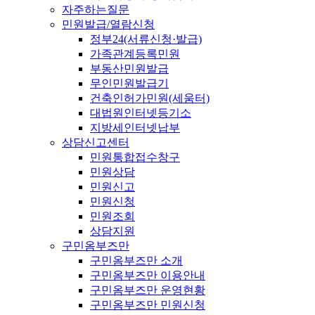
자주하는질문
민원발급/열람신청
정부24(서류신청·발급)
가족관계등록민원
부동산민원발급
무인민원발급기
건축인허가민원(세움터)
대법원인터넷등기소
지방세인터넷납부
상담신고센터
민원통합접수창구
민원상담
민원신고
민원신청
민원조회
상담지원
구민옴부즈만
구민옴부즈만 소개
구민옴부즈만 이용안내
구민옴부즈만 운영현황
구민옴부즈만 민원신청