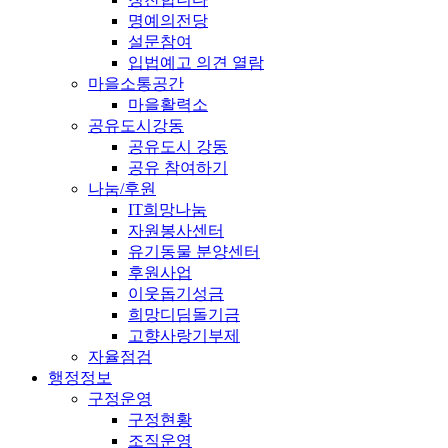
명예의전당
설문참여
입법예고 의견 열람
마을소통공간
마을활력소
공유도시강동
공유도시 강동
공유 참여하기
나눔/후원
IT희망나눔
자원봉사센터
유기동물 분양센터
후원사업
이웃돕기성금
희망디딤돌기금
고향사랑기부제
자율점검
행정정보
구정운영
구정현황
조직운영