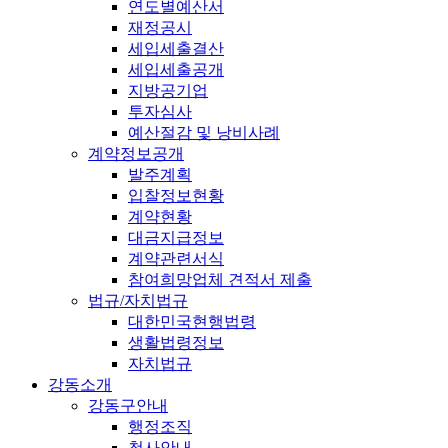
연도별예산서
재정공시
세입세출결산
세입세출공개
지방공기업
투자심사
예산절감 및 낭비사례
계약정보공개
발주계획
입찰정보현황
계약현황
대금지급정보
계약관련서식
참여희망업체 견적서 제출
법규/자치법규
대한민국현행법령
생활법령정보
자치법규
강동소개
강동구안내
행정조직
청사안내