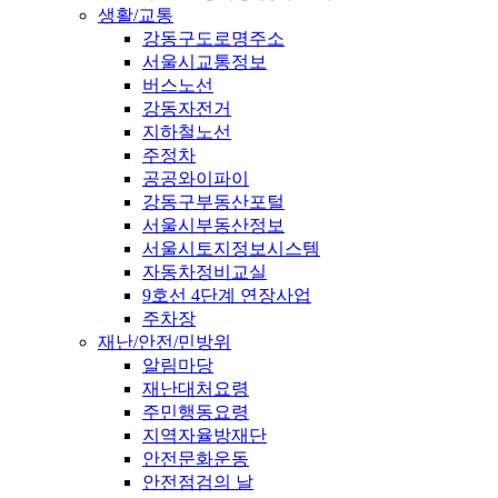
생활/교통
강동구도로명주소
서울시교통정보
버스노선
강동자전거
지하철노선
주정차
공공와이파이
강동구부동산포털
서울시부동산정보
서울시토지정보시스템
자동차정비교실
9호선 4단계 연장사업
주차장
재난/안전/민방위
알림마당
재난대처요령
주민행동요령
지역자율방재단
안전문화운동
안전점검의 날