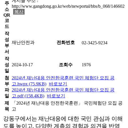
게시글 주소 :
주
http://www.gangdong.go.kr/web/newportal/bbs/b_068/146602
소
복사
QR
코
드
작
성
재난안전과
전화번호
02-3425-9234
부
서
작
성
2024-10-17
조회수
1976
일
첨
2024년 재난대응 안전한국훈련 국민 체험단 모집 공
부
고.hwpx (75.9KB)
바로보기
파
2024년 재난대응 안전한국훈련 국민 체험단 모집 공
일
고.pdf (158.4KB)
바로보기
제
「2024년 재난대응 안전한국훈련」 국민체험단 모집 공
목
고
강동구에서는 재난대응에 대한 국민 관심과 이해
도를 높이고
,
다양한
계층의 경험과 의견을 반영