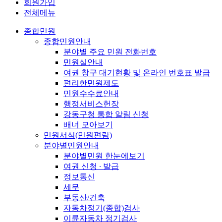
회원가입
전체메뉴
종합민원
종합민원안내
분야별 주요 민원 전화번호
민원실안내
여권 창구 대기현황 및 온라인 번호표 발급
편리한민원제도
민원수수료안내
행정서비스헌장
강동구청 통합 알림 신청
배너 모아보기
민원서식(민원편람)
분야별민원안내
분야별민원 한눈에보기
여권 신청 ∙ 발급
정보통신
세무
부동산/건축
자동차정기(종합)검사
이륜자동차 정기검사