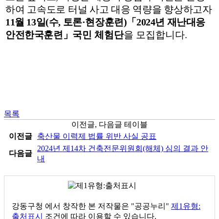
하여 고속도로 터널 사고 대응 역량을 향상
하고자
11
월
13
일
(
수
,
토론
·
현장훈련
)
「
2024
년 재난대응
안전한국훈련
」
국민 체험단
을 모집합니다
.
목록
이전글, 다음글 테이블
이전글
축산물 이력제 법률 위반 사실 공표
2024년 제14차 건축전문위원회(해체) 심의 결과 안
다음글
내
강동구청
에서 창작한 본 저작물은 "공공누리"
제1유형:
출처표시
조건에 따라 이용할 수 있습니다.