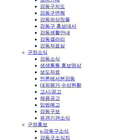
강동구지도
강동구연혁
강동의상징물
강동구 홍보대사
강동생활안내
강동갤러리
강동자료실
구정소식
강동소식
생생통통 홍보영상
보도자료
언론에서본강동
대외평가 수상현황
고시/공고
채용공고
입법예고
강동구보
유관기관소식
구정홍보
e-강동구소식
강동구소식지