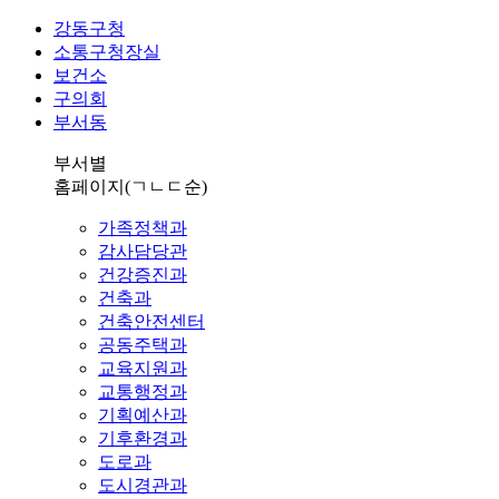
강동구청
소통구청장실
보건소
구의회
부서동
부서별
홈페이지
(ㄱㄴㄷ순)
가족정책과
감사담당관
건강증진과
건축과
건축안전센터
공동주택과
교육지원과
교통행정과
기획예산과
기후환경과
도로과
도시경관과