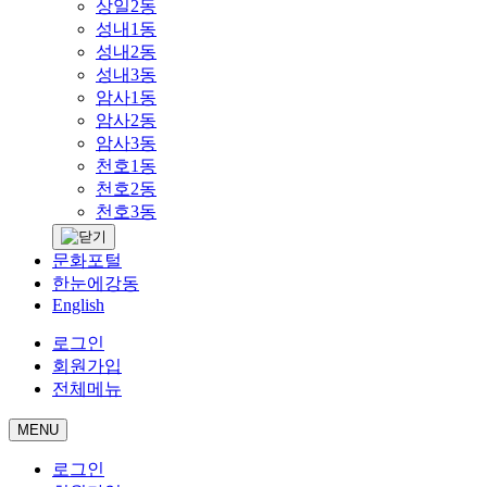
상일2동
성내1동
성내2동
성내3동
암사1동
암사2동
암사3동
천호1동
천호2동
천호3동
문화포털
한눈에강동
English
로그인
회원가입
전체메뉴
MENU
로그인