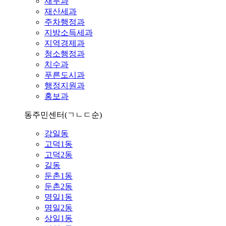
재무과
재산세과
주차행정과
지방소득세과
지역경제과
청소행정과
치수과
푸른도시과
행정지원과
홍보과
동주민센터
(ㄱㄴㄷ순)
강일동
고덕1동
고덕2동
길동
둔촌1동
둔촌2동
명일1동
명일2동
상일1동