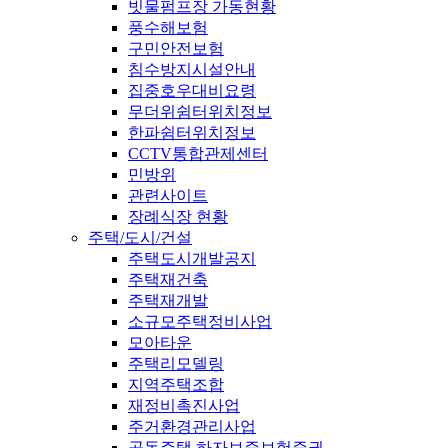
빗물펌프장 가동현황
풍수해보험
구민안전보험
침수방지시설안내
집중호우대비요령
무더위쉼터위치정보
한파쉼터위치정보
CCTV통합관제센터
민방위
관련사이트
장례식장 현황
주택/도시/건설
주택도시개발공지
주택재건축
주택재개발
소규모주택정비사업
모아타운
주택리모델링
지역주택조합
재정비촉진사업
주거환경관리사업
공동주택 하자보증보험증권