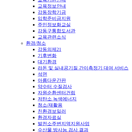
교육정보안내
강동장학기금
입학준비금지원
주민정보화교실
강동구통합도서관
교육관련소식
환경/청소
강동의제21
기후변화
대기환경
라돈 및 실내공기질 간이측정기 대여 서비스
석면
아름다운간판
약수터 수질검사
자원순환센터건립
저탄소 녹색에너지
청소/재활용
친환경보일러
환경자료실
발전소주변지역지원사업
수산물 방사능 검사 결과