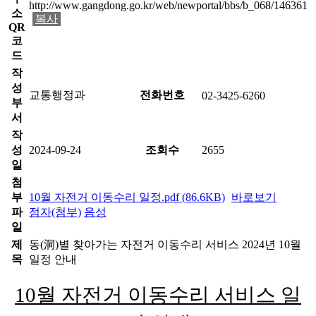
http://www.gangdong.go.kr/web/newportal/bbs/b_068/146361
소
복사
QR
코
드
작
성
교통행정과
전화번호
02-3425-6260
부
서
작
성
2024-09-24
조회수
2655
일
첨
부
10월 자전거 이동수리 일정.pdf (86.6KB)
바로보기
파
점자(첨부)
음성
일
제
동(洞)별 찾아가는 자전거 이동수리 서비스 2024년 10월
목
일정 안내
10월 자전거 이동수리 서비스 일