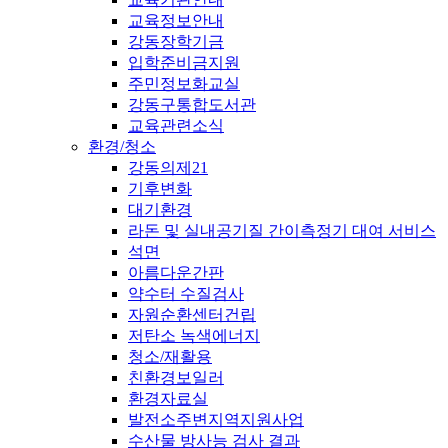
교육정보안내
강동장학기금
입학준비금지원
주민정보화교실
강동구통합도서관
교육관련소식
환경/청소
강동의제21
기후변화
대기환경
라돈 및 실내공기질 간이측정기 대여 서비스
석면
아름다운간판
약수터 수질검사
자원순환센터건립
저탄소 녹색에너지
청소/재활용
친환경보일러
환경자료실
발전소주변지역지원사업
수산물 방사능 검사 결과