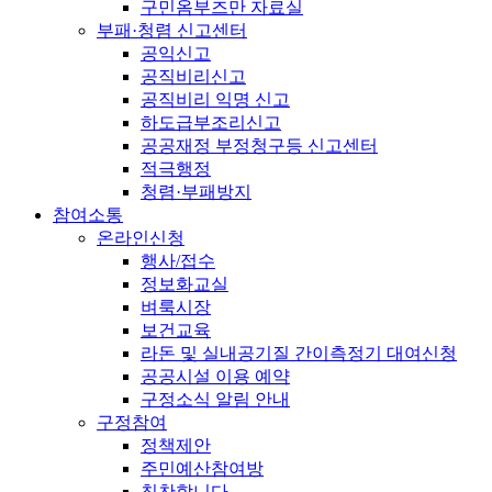
구민옴부즈만 자료실
부패·청렴 신고센터
공익신고
공직비리신고
공직비리 익명 신고
하도급부조리신고
공공재정 부정청구등 신고센터
적극행정
청렴·부패방지
참여소통
온라인신청
행사/접수
정보화교실
벼룩시장
보건교육
라돈 및 실내공기질 간이측정기 대여신청
공공시설 이용 예약
구정소식 알림 안내
구정참여
정책제안
주민예산참여방
칭찬합니다