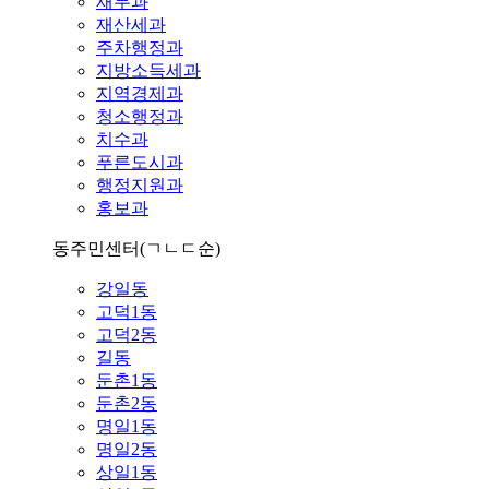
재무과
재산세과
주차행정과
지방소득세과
지역경제과
청소행정과
치수과
푸른도시과
행정지원과
홍보과
동주민센터
(ㄱㄴㄷ순)
강일동
고덕1동
고덕2동
길동
둔촌1동
둔촌2동
명일1동
명일2동
상일1동