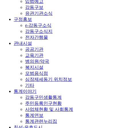
입법예고
강동구보
유관기관소식
구정홍보
e-강동구소식
강동구소식지
전자간행물
관내시설
공공기관
교육기관
병의원/약국
복지시설
모범음식점
심장제세동기 위치정보
기타
통계이야기
강동구민생활통계
주민등록인구현황
사업체현황 및 사회통계
통계연보
통계관련누리집
친선·우호도시