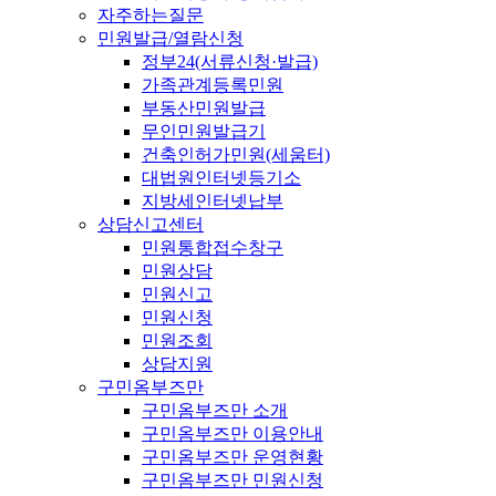
자주하는질문
민원발급/열람신청
정부24(서류신청·발급)
가족관계등록민원
부동산민원발급
무인민원발급기
건축인허가민원(세움터)
대법원인터넷등기소
지방세인터넷납부
상담신고센터
민원통합접수창구
민원상담
민원신고
민원신청
민원조회
상담지원
구민옴부즈만
구민옴부즈만 소개
구민옴부즈만 이용안내
구민옴부즈만 운영현황
구민옴부즈만 민원신청