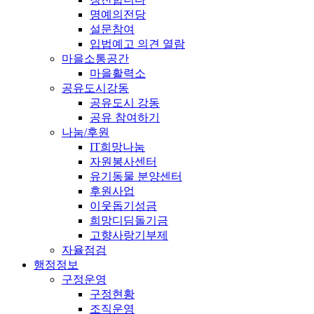
명예의전당
설문참여
입법예고 의견 열람
마을소통공간
마을활력소
공유도시강동
공유도시 강동
공유 참여하기
나눔/후원
IT희망나눔
자원봉사센터
유기동물 분양센터
후원사업
이웃돕기성금
희망디딤돌기금
고향사랑기부제
자율점검
행정정보
구정운영
구정현황
조직운영