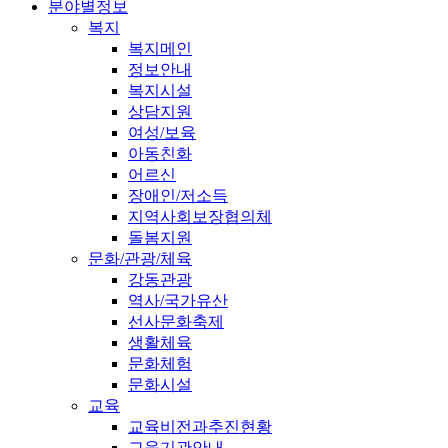
분야별정보
복지
복지메인
정보안내
복지시설
상담지원
여성/보육
아동친화
어르신
장애인/저소득
지역사회보장협의체
돌봄지원
문화/관광/체육
강동관광
역사/국가유산
선사문화축제
생활체육
문화체험
문화시설
교육
교육비전과추진현황
교육기관안내