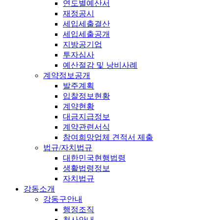
연도별예산서
재정공시
세입세출결산
세입세출공개
지방공기업
투자심사
예산절감 및 낭비사례
계약정보공개
발주계획
입찰정보현황
계약현황
대금지급정보
계약관련서식
참여희망업체 견적서 제출
법규/자치법규
대한민국현행법령
생활법령정보
자치법규
강동소개
강동구안내
행정조직
청사안내