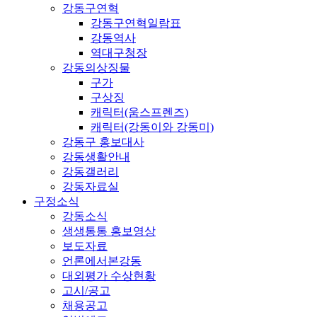
강동구연혁
강동구연혁일람표
강동역사
역대구청장
강동의상징물
구가
구상징
캐릭터(움스프렌즈)
캐릭터(강동이와 강동미)
강동구 홍보대사
강동생활안내
강동갤러리
강동자료실
구정소식
강동소식
생생통통 홍보영상
보도자료
언론에서본강동
대외평가 수상현황
고시/공고
채용공고