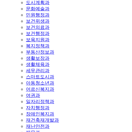
도시계획과
문화예술과
민원행정과
보건위생과
보건의료과
보건행정과
보육지원과
복지정책과
부동산정보과
생활보장과
생활체육과
세무관리과
스마트도시과
아동청소년과
어르신복지과
여권과
일자리정책과
자치행정과
장애인복지과
재건축재개발과
재난안전과