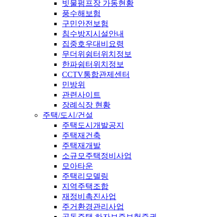
빗물펌프장 가동현황
풍수해보험
구민안전보험
침수방지시설안내
집중호우대비요령
무더위쉼터위치정보
한파쉼터위치정보
CCTV통합관제센터
민방위
관련사이트
장례식장 현황
주택/도시/건설
주택도시개발공지
주택재건축
주택재개발
소규모주택정비사업
모아타운
주택리모델링
지역주택조합
재정비촉진사업
주거환경관리사업
공동주택 하자보증보험증권