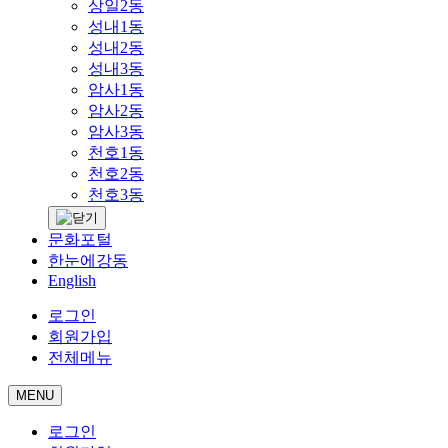
상일2동
성내1동
성내2동
성내3동
암사1동
암사2동
암사3동
천호1동
천호2동
천호3동
문화포털
한눈에강동
English
로그인
회원가입
전체메뉴
MENU
로그인