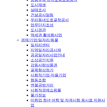
도시재생
실태조사
건설공사알림
우리동네도로굴착공사
업무단지조성
도시경관
역세권 활성화사업
경제/기업/일자리/동물
일자리센터
지역일자리공시제
공공일자리사업안내
소상공인지원
강동사랑상품권
골목형상점가
사회적기업·마을기업
협동조합
엔젤공방거리
사회적경제쇼핑몰
물가정보
미취업 청년 어학 및 자격시험 응시료 지원사
업