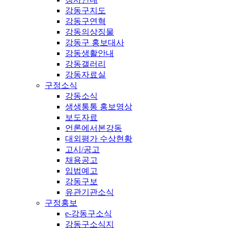
강동구지도
강동구연혁
강동의상징물
강동구 홍보대사
강동생활안내
강동갤러리
강동자료실
구정소식
강동소식
생생통통 홍보영상
보도자료
언론에서본강동
대외평가 수상현황
고시/공고
채용공고
입법예고
강동구보
유관기관소식
구정홍보
e-강동구소식
강동구소식지