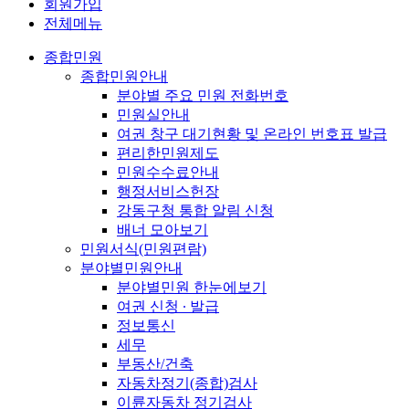
회원가입
전체메뉴
종합민원
종합민원안내
분야별 주요 민원 전화번호
민원실안내
여권 창구 대기현황 및 온라인 번호표 발급
편리한민원제도
민원수수료안내
행정서비스헌장
강동구청 통합 알림 신청
배너 모아보기
민원서식(민원편람)
분야별민원안내
분야별민원 한눈에보기
여권 신청 ∙ 발급
정보통신
세무
부동산/건축
자동차정기(종합)검사
이륜자동차 정기검사