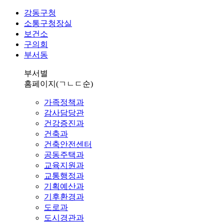
강동구청
소통구청장실
보건소
구의회
부서동
부서별
홈페이지
(ㄱㄴㄷ순)
가족정책과
감사담당관
건강증진과
건축과
건축안전센터
공동주택과
교육지원과
교통행정과
기획예산과
기후환경과
도로과
도시경관과