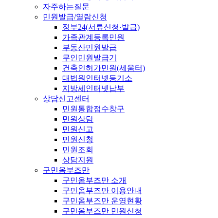
자주하는질문
민원발급/열람신청
정부24(서류신청·발급)
가족관계등록민원
부동산민원발급
무인민원발급기
건축인허가민원(세움터)
대법원인터넷등기소
지방세인터넷납부
상담신고센터
민원통합접수창구
민원상담
민원신고
민원신청
민원조회
상담지원
구민옴부즈만
구민옴부즈만 소개
구민옴부즈만 이용안내
구민옴부즈만 운영현황
구민옴부즈만 민원신청