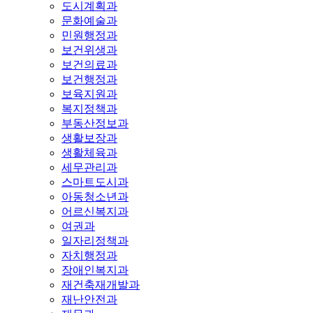
도시계획과
문화예술과
민원행정과
보건위생과
보건의료과
보건행정과
보육지원과
복지정책과
부동산정보과
생활보장과
생활체육과
세무관리과
스마트도시과
아동청소년과
어르신복지과
여권과
일자리정책과
자치행정과
장애인복지과
재건축재개발과
재난안전과