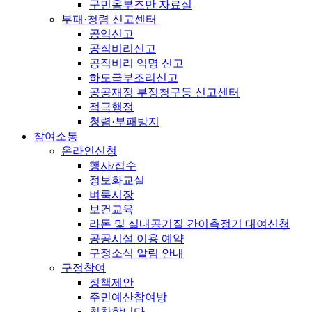
구민옴부즈만 자료실
부패·청렴 신고센터
공익신고
공직비리신고
공직비리 익명 신고
하도급부조리신고
공공재정 부정청구등 신고센터
적극행정
청렴·부패방지
참여소통
온라인신청
행사/접수
정보화교실
벼룩시장
보건교육
라돈 및 실내공기질 간이측정기 대여신청
공공시설 이용 예약
구정소식 알림 안내
구정참여
정책제안
주민예산참여방
칭찬합니다