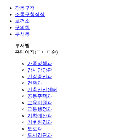
강동구청
소통구청장실
보건소
구의회
부서동
부서별
홈페이지
(ㄱㄴㄷ순)
가족정책과
감사담당관
건강증진과
건축과
건축안전센터
공동주택과
교육지원과
교통행정과
기획예산과
기후환경과
도로과
도시경관과