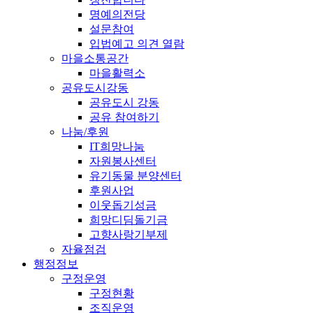
명예의전당
설문참여
입법예고 의견 열람
마을소통공간
마을활력소
공유도시강동
공유도시 강동
공유 참여하기
나눔/후원
IT희망나눔
자원봉사센터
유기동물 분양센터
후원사업
이웃돕기성금
희망디딤돌기금
고향사랑기부제
자율점검
행정정보
구정운영
구정현황
조직운영