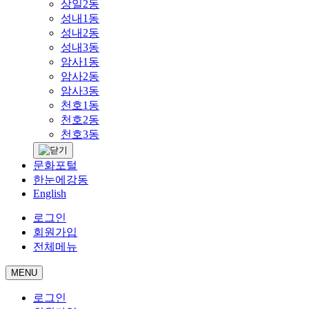
상일2동
성내1동
성내2동
성내3동
암사1동
암사2동
암사3동
천호1동
천호2동
천호3동
문화포털
한눈에강동
English
로그인
회원가입
전체메뉴
MENU
로그인