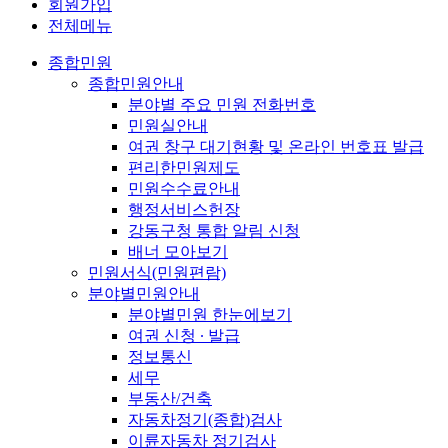
회원가입
전체메뉴
종합민원
종합민원안내
분야별 주요 민원 전화번호
민원실안내
여권 창구 대기현황 및 온라인 번호표 발급
편리한민원제도
민원수수료안내
행정서비스헌장
강동구청 통합 알림 신청
배너 모아보기
민원서식(민원편람)
분야별민원안내
분야별민원 한눈에보기
여권 신청 ∙ 발급
정보통신
세무
부동산/건축
자동차정기(종합)검사
이륜자동차 정기검사