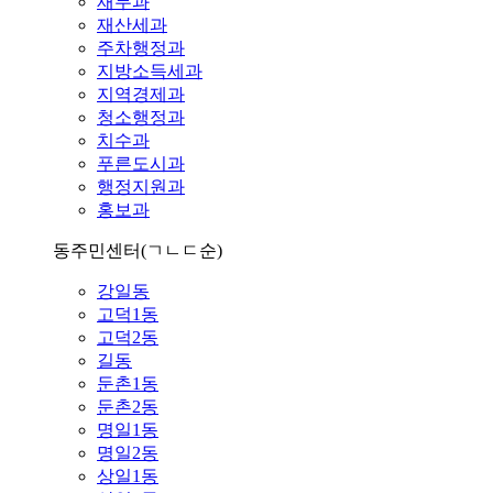
재무과
재산세과
주차행정과
지방소득세과
지역경제과
청소행정과
치수과
푸른도시과
행정지원과
홍보과
동주민센터
(ㄱㄴㄷ순)
강일동
고덕1동
고덕2동
길동
둔촌1동
둔촌2동
명일1동
명일2동
상일1동