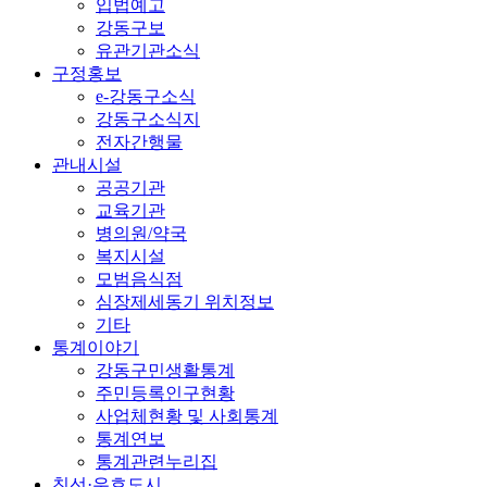
입법예고
강동구보
유관기관소식
구정홍보
e-강동구소식
강동구소식지
전자간행물
관내시설
공공기관
교육기관
병의원/약국
복지시설
모범음식점
심장제세동기 위치정보
기타
통계이야기
강동구민생활통계
주민등록인구현황
사업체현황 및 사회통계
통계연보
통계관련누리집
친선·우호도시