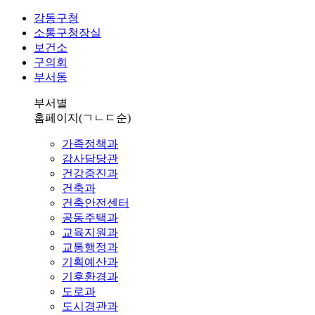
강동구청
소통구청장실
보건소
구의회
부서동
부서별
홈페이지
(ㄱㄴㄷ순)
가족정책과
감사담당관
건강증진과
건축과
건축안전센터
공동주택과
교육지원과
교통행정과
기획예산과
기후환경과
도로과
도시경관과