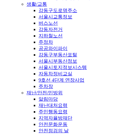
생활/교통
강동구도로명주소
서울시교통정보
버스노선
강동자전거
지하철노선
주정차
공공와이파이
강동구부동산포털
서울시부동산정보
서울시토지정보시스템
자동차정비교실
9호선 4단계 연장사업
주차장
재난/안전/민방위
알림마당
재난대처요령
주민행동요령
지역자율방재단
안전문화운동
안전점검의 날