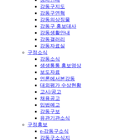
강동구지도
강동구연혁
강동의상징물
강동구 홍보대사
강동생활안내
강동갤러리
강동자료실
구정소식
강동소식
생생통통 홍보영상
보도자료
언론에서본강동
대외평가 수상현황
고시/공고
채용공고
입법예고
강동구보
유관기관소식
구정홍보
e-강동구소식
강동구소식지