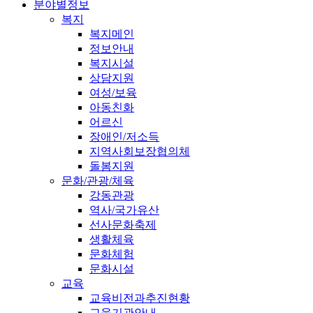
분야별정보
복지
복지메인
정보안내
복지시설
상담지원
여성/보육
아동친화
어르신
장애인/저소득
지역사회보장협의체
돌봄지원
문화/관광/체육
강동관광
역사/국가유산
선사문화축제
생활체육
문화체험
문화시설
교육
교육비전과추진현황
교육기관안내