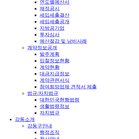
연도별예산서
재정공시
세입세출결산
세입세출공개
지방공기업
투자심사
예산절감 및 낭비사례
계약정보공개
발주계획
입찰정보현황
계약현황
대금지급정보
계약관련서식
참여희망업체 견적서 제출
법규/자치법규
대한민국현행법령
생활법령정보
자치법규
강동소개
강동구안내
행정조직
청사안내