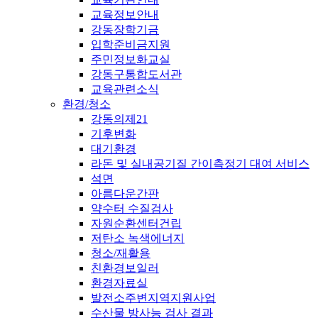
교육정보안내
강동장학기금
입학준비금지원
주민정보화교실
강동구통합도서관
교육관련소식
환경/청소
강동의제21
기후변화
대기환경
라돈 및 실내공기질 간이측정기 대여 서비스
석면
아름다운간판
약수터 수질검사
자원순환센터건립
저탄소 녹색에너지
청소/재활용
친환경보일러
환경자료실
발전소주변지역지원사업
수산물 방사능 검사 결과