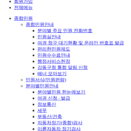
회원가입
전체메뉴
종합민원
종합민원안내
분야별 주요 민원 전화번호
민원실안내
여권 창구 대기현황 및 온라인 번호표 발급
편리한민원제도
민원수수료안내
행정서비스헌장
강동구청 통합 알림 신청
배너 모아보기
민원서식(민원편람)
분야별민원안내
분야별민원 한눈에보기
여권 신청 ∙ 발급
정보통신
세무
부동산/건축
자동차정기(종합)검사
이륜자동차 정기검사