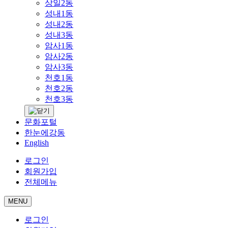
상일2동
성내1동
성내2동
성내3동
암사1동
암사2동
암사3동
천호1동
천호2동
천호3동
문화포털
한눈에강동
English
로그인
회원가입
전체메뉴
MENU
로그인