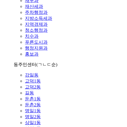
재무과
재산세과
주차행정과
지방소득세과
지역경제과
청소행정과
치수과
푸른도시과
행정지원과
홍보과
동주민센터
(ㄱㄴㄷ순)
강일동
고덕1동
고덕2동
길동
둔촌1동
둔촌2동
명일1동
명일2동
상일1동