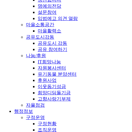
명예의전당
설문참여
입법예고 의견 열람
마을소통공간
마을활력소
공유도시강동
공유도시 강동
공유 참여하기
나눔/후원
IT희망나눔
자원봉사센터
유기동물 분양센터
후원사업
이웃돕기성금
희망디딤돌기금
고향사랑기부제
자율점검
행정정보
구정운영
구정현황
조직운영