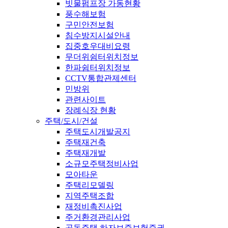
빗물펌프장 가동현황
풍수해보험
구민안전보험
침수방지시설안내
집중호우대비요령
무더위쉼터위치정보
한파쉼터위치정보
CCTV통합관제센터
민방위
관련사이트
장례식장 현황
주택/도시/건설
주택도시개발공지
주택재건축
주택재개발
소규모주택정비사업
모아타운
주택리모델링
지역주택조합
재정비촉진사업
주거환경관리사업
공동주택 하자보증보험증권