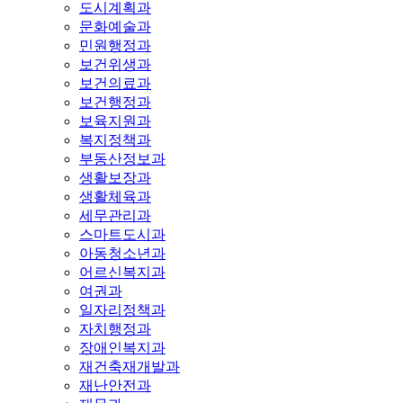
도시계획과
문화예술과
민원행정과
보건위생과
보건의료과
보건행정과
보육지원과
복지정책과
부동산정보과
생활보장과
생활체육과
세무관리과
스마트도시과
아동청소년과
어르신복지과
여권과
일자리정책과
자치행정과
장애인복지과
재건축재개발과
재난안전과