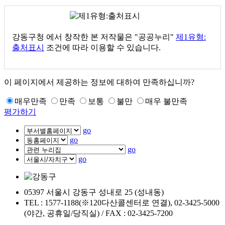
강동구청
에서 창작한 본 저작물은 "공공누리"
제1유형:
출처표시
조건에 따라 이용할 수 있습니다.
이 페이지에서 제공하는 정보에 대하여 만족하십니까?
매우만족
만족
보통
불만
매우 불만족
평가하기
go
go
go
go
05397 서울시 강동구 성내로 25 (성내동)
TEL : 1577-1188(※120다산콜센터로 연결), 02-3425-5000
(야간, 공휴일/당직실) / FAX : 02-3425-7200