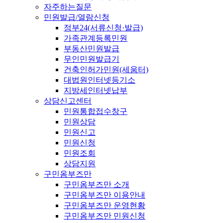
자주하는질문
민원발급/열람신청
정부24(서류신청·발급)
가족관계등록민원
부동산민원발급
무인민원발급기
건축인허가민원(세움터)
대법원인터넷등기소
지방세인터넷납부
상담신고센터
민원통합접수창구
민원상담
민원신고
민원신청
민원조회
상담지원
구민옴부즈만
구민옴부즈만 소개
구민옴부즈만 이용안내
구민옴부즈만 운영현황
구민옴부즈만 민원신청