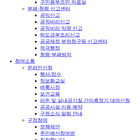
구민옴부즈만 자료실
부패·청렴 신고센터
공익신고
공직비리신고
공직비리 익명 신고
하도급부조리신고
공공재정 부정청구등 신고센터
적극행정
청렴·부패방지
참여소통
온라인신청
행사/접수
정보화교실
벼룩시장
보건교육
라돈 및 실내공기질 간이측정기 대여신청
공공시설 이용 예약
구정소식 알림 안내
구정참여
정책제안
주민예산참여방
칭찬합니다