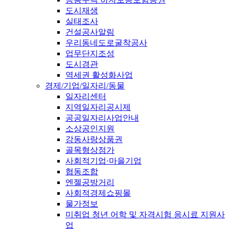
도시재생
실태조사
건설공사알림
우리동네도로굴착공사
업무단지조성
도시경관
역세권 활성화사업
경제/기업/일자리/동물
일자리센터
지역일자리공시제
공공일자리사업안내
소상공인지원
강동사랑상품권
골목형상점가
사회적기업·마을기업
협동조합
엔젤공방거리
사회적경제쇼핑몰
물가정보
미취업 청년 어학 및 자격시험 응시료 지원사
업