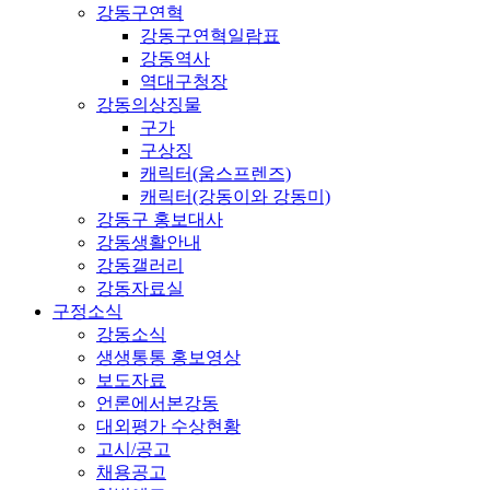
강동구연혁
강동구연혁일람표
강동역사
역대구청장
강동의상징물
구가
구상징
캐릭터(움스프렌즈)
캐릭터(강동이와 강동미)
강동구 홍보대사
강동생활안내
강동갤러리
강동자료실
구정소식
강동소식
생생통통 홍보영상
보도자료
언론에서본강동
대외평가 수상현황
고시/공고
채용공고