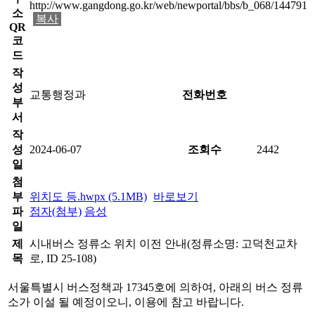
http://www.gangdong.go.kr/web/newportal/bbs/b_068/144791
소
복사
QR
코
드
작
성
교통행정과
전화번호
부
서
작
성
2024-06-07
조회수
2442
일
첨
부
위치도 등.hwpx (5.1MB)
바로보기
파
점자(첨부)
음성
일
제
시내버스 정류소 위치 이전 안내(정류소명: 고덕천교차
목
로, ID 25-108)
서울특별시 버스정책과 17345호에 의하여, 아래의 버스 정류
소가 이설 될 예정이오니, 이용에 참고 바랍니다.