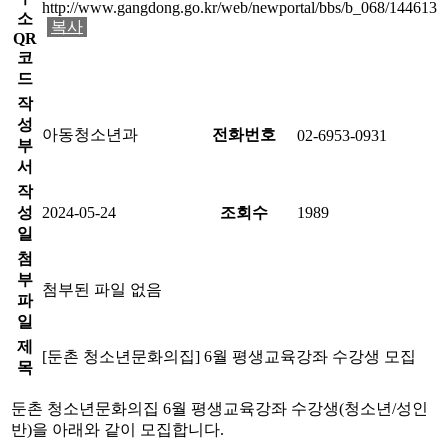
http://www.gangdong.go.kr/web/newportal/bbs/b_068/144613
소
복사
QR
코
드
작
성
아동청소년과
전화번호
02-6953-0931
부
서
작
성
2024-05-24
조회수
1989
일
첨
부
첨부된 파일 없음
파
일
제
[둔촌 청소년문화의집] 6월 평생교육강좌 수강생 모집
목
둔촌 청소년문화의집 6월 평생교육강좌 수강생(청소년/성인
반)을 아래와 같이 모집합니다.