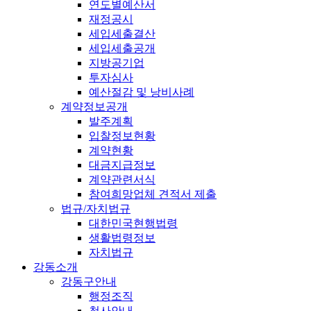
연도별예산서
재정공시
세입세출결산
세입세출공개
지방공기업
투자심사
예산절감 및 낭비사례
계약정보공개
발주계획
입찰정보현황
계약현황
대금지급정보
계약관련서식
참여희망업체 견적서 제출
법규/자치법규
대한민국현행법령
생활법령정보
자치법규
강동소개
강동구안내
행정조직
청사안내