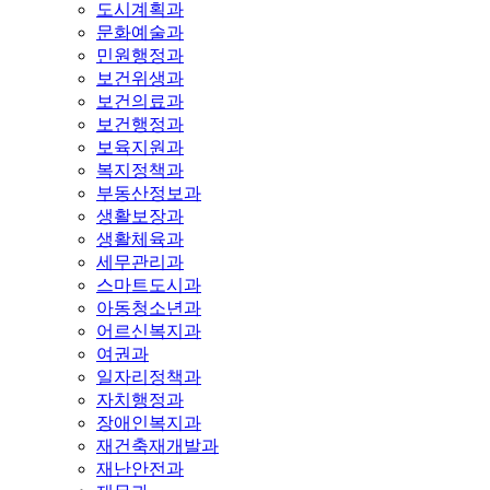
도시계획과
문화예술과
민원행정과
보건위생과
보건의료과
보건행정과
보육지원과
복지정책과
부동산정보과
생활보장과
생활체육과
세무관리과
스마트도시과
아동청소년과
어르신복지과
여권과
일자리정책과
자치행정과
장애인복지과
재건축재개발과
재난안전과