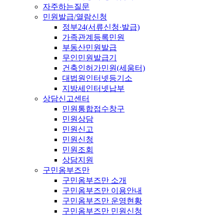
자주하는질문
민원발급/열람신청
정부24(서류신청·발급)
가족관계등록민원
부동산민원발급
무인민원발급기
건축인허가민원(세움터)
대법원인터넷등기소
지방세인터넷납부
상담신고센터
민원통합접수창구
민원상담
민원신고
민원신청
민원조회
상담지원
구민옴부즈만
구민옴부즈만 소개
구민옴부즈만 이용안내
구민옴부즈만 운영현황
구민옴부즈만 민원신청