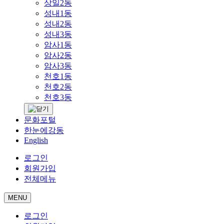
상일2동
성내1동
성내2동
성내3동
암사1동
암사2동
암사3동
천호1동
천호2동
천호3동
문화포털
한눈에강동
English
로그인
회원가입
전체메뉴
MENU
로그인