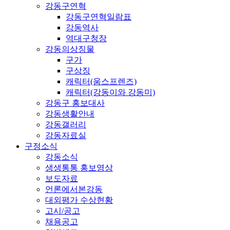
강동구연혁
강동구연혁일람표
강동역사
역대구청장
강동의상징물
구가
구상징
캐릭터(움스프렌즈)
캐릭터(강동이와 강동미)
강동구 홍보대사
강동생활안내
강동갤러리
강동자료실
구정소식
강동소식
생생통통 홍보영상
보도자료
언론에서본강동
대외평가 수상현황
고시/공고
채용공고