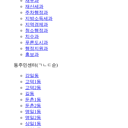
재무과
재산세과
주차행정과
지방소득세과
지역경제과
청소행정과
치수과
푸른도시과
행정지원과
홍보과
동주민센터
(ㄱㄴㄷ순)
강일동
고덕1동
고덕2동
길동
둔촌1동
둔촌2동
명일1동
명일2동
상일1동