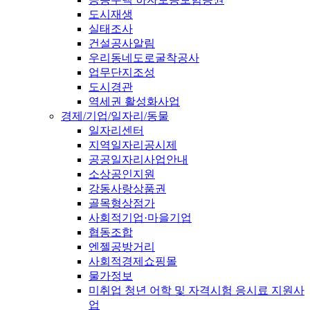
도시재생
실태조사
건설공사알림
우리동네도로굴착공사
업무단지조성
도시경관
역세권 활성화사업
경제/기업/일자리/동물
일자리센터
지역일자리공시제
공공일자리사업안내
소상공인지원
강동사랑상품권
골목형상점가
사회적기업·마을기업
협동조합
엔젤공방거리
사회적경제쇼핑몰
물가정보
미취업 청년 어학 및 자격시험 응시료 지원사
업