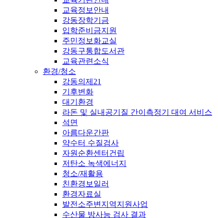
교육정보안내
강동장학기금
입학준비금지원
주민정보화교실
강동구통합도서관
교육관련소식
환경/청소
강동의제21
기후변화
대기환경
라돈 및 실내공기질 간이측정기 대여 서비스
석면
아름다운간판
약수터 수질검사
자원순환센터건립
저탄소 녹색에너지
청소/재활용
친환경보일러
환경자료실
발전소주변지역지원사업
수산물 방사능 검사 결과