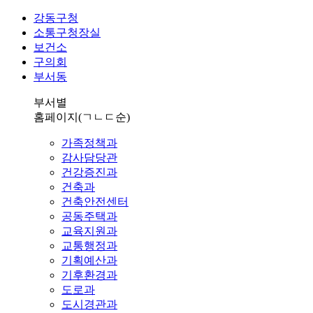
강동구청
소통구청장실
보건소
구의회
부서동
부서별
홈페이지
(ㄱㄴㄷ순)
가족정책과
감사담당관
건강증진과
건축과
건축안전센터
공동주택과
교육지원과
교통행정과
기획예산과
기후환경과
도로과
도시경관과