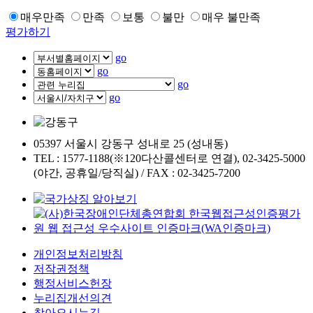
매우만족
만족
보통
불만
매우 불만족
평가하기
go
go
go
go
05397 서울시 강동구 성내로 25 (성내동)
TEL : 1577-1188(※120다산콜센터로 연결), 02-3425-5000
(야간, 공휴일/당직실) / FAX : 02-3425-7200
개인정보처리방침
저작권정책
행정서비스헌장
누리집개선의견
찾아오시는길