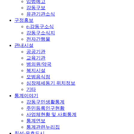
입법예고
강동구보
유관기관소식
구정홍보
e-강동구소식
강동구소식지
전자간행물
관내시설
공공기관
교육기관
병의원/약국
복지시설
모범음식점
심장제세동기 위치정보
기타
통계이야기
강동구민생활통계
주민등록인구현황
사업체현황 및 사회통계
통계연보
통계관련누리집
친선·우호도시