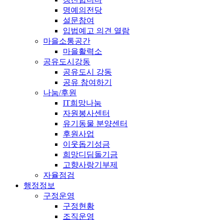
명예의전당
설문참여
입법예고 의견 열람
마을소통공간
마을활력소
공유도시강동
공유도시 강동
공유 참여하기
나눔/후원
IT희망나눔
자원봉사센터
유기동물 분양센터
후원사업
이웃돕기성금
희망디딤돌기금
고향사랑기부제
자율점검
행정정보
구정운영
구정현황
조직운영