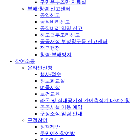
구민옴부즈만 자료실
부패·청렴 신고센터
공익신고
공직비리신고
공직비리 익명 신고
하도급부조리신고
공공재정 부정청구등 신고센터
적극행정
청렴·부패방지
참여소통
온라인신청
행사/접수
정보화교실
벼룩시장
보건교육
라돈 및 실내공기질 간이측정기 대여신청
공공시설 이용 예약
구정소식 알림 안내
구정참여
정책제안
주민예산참여방
칭찬합니다