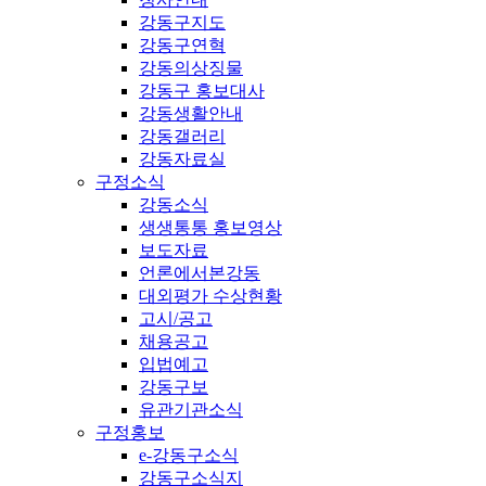
강동구지도
강동구연혁
강동의상징물
강동구 홍보대사
강동생활안내
강동갤러리
강동자료실
구정소식
강동소식
생생통통 홍보영상
보도자료
언론에서본강동
대외평가 수상현황
고시/공고
채용공고
입법예고
강동구보
유관기관소식
구정홍보
e-강동구소식
강동구소식지