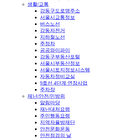
생활/교통
강동구도로명주소
서울시교통정보
버스노선
강동자전거
지하철노선
주정차
공공와이파이
강동구부동산포털
서울시부동산정보
서울시토지정보시스템
자동차정비교실
9호선 4단계 연장사업
주차장
재난/안전/민방위
알림마당
재난대처요령
주민행동요령
지역자율방재단
안전문화운동
안전점검의 날