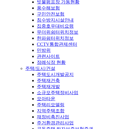
빗물펌프장 가동현황
풍수해보험
구민안전보험
침수방지시설안내
집중호우대비요령
무더위쉼터위치정보
한파쉼터위치정보
CCTV통합관제센터
민방위
관련사이트
장례식장 현황
주택/도시/건설
주택도시개발공지
주택재건축
주택재개발
소규모주택정비사업
모아타운
주택리모델링
지역주택조합
재정비촉진사업
주거환경관리사업
공동주택 하자보증보험증권