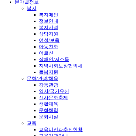
분야별정보
복지
복지메인
정보안내
복지시설
상담지원
여성/보육
아동친화
어르신
장애인/저소득
지역사회보장협의체
돌봄지원
문화/관광/체육
강동관광
역사/국가유산
선사문화축제
생활체육
문화체험
문화시설
교육
교육비전과추진현황
교육기관안내