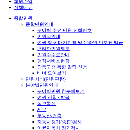
회원가입
전체메뉴
종합민원
종합민원안내
분야별 주요 민원 전화번호
민원실안내
여권 창구 대기현황 및 온라인 번호표 발급
편리한민원제도
민원수수료안내
행정서비스헌장
강동구청 통합 알림 신청
배너 모아보기
민원서식(민원편람)
분야별민원안내
분야별민원 한눈에보기
여권 신청 ∙ 발급
정보통신
세무
부동산/건축
자동차정기(종합)검사
이륜자동차 정기검사