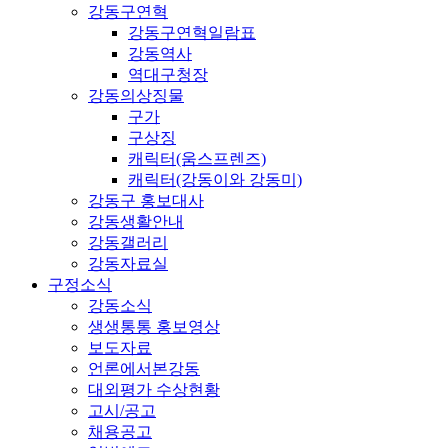
강동구연혁
강동구연혁일람표
강동역사
역대구청장
강동의상징물
구가
구상징
캐릭터(움스프렌즈)
캐릭터(강동이와 강동미)
강동구 홍보대사
강동생활안내
강동갤러리
강동자료실
구정소식
강동소식
생생통통 홍보영상
보도자료
언론에서본강동
대외평가 수상현황
고시/공고
채용공고