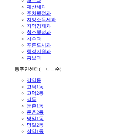
재무과
재산세과
주차행정과
지방소득세과
지역경제과
청소행정과
치수과
푸른도시과
행정지원과
홍보과
동주민센터
(ㄱㄴㄷ순)
강일동
고덕1동
고덕2동
길동
둔촌1동
둔촌2동
명일1동
명일2동
상일1동