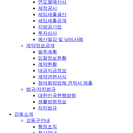
연도별예산서
재정공시
세입세출결산
세입세출공개
지방공기업
투자심사
예산절감 및 낭비사례
계약정보공개
발주계획
입찰정보현황
계약현황
대금지급정보
계약관련서식
참여희망업체 견적서 제출
법규/자치법규
대한민국현행법령
생활법령정보
자치법규
강동소개
강동구안내
행정조직
청사안내