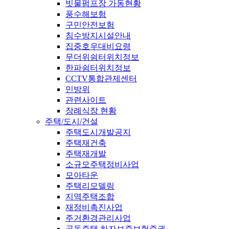
빗물펌프장 가동현황
풍수해보험
구민안전보험
침수방지시설안내
집중호우대비요령
무더위쉼터위치정보
한파쉼터위치정보
CCTV통합관제센터
민방위
관련사이트
장례식장 현황
주택/도시/건설
주택도시개발공지
주택재건축
주택재개발
소규모주택정비사업
모아타운
주택리모델링
지역주택조합
재정비촉진사업
주거환경관리사업
공동주택 하자보증보험증권