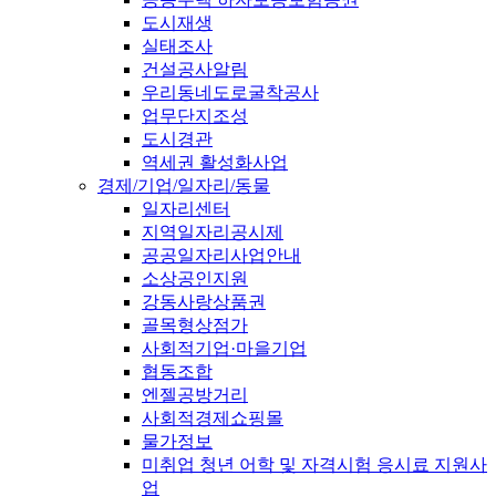
도시재생
실태조사
건설공사알림
우리동네도로굴착공사
업무단지조성
도시경관
역세권 활성화사업
경제/기업/일자리/동물
일자리센터
지역일자리공시제
공공일자리사업안내
소상공인지원
강동사랑상품권
골목형상점가
사회적기업·마을기업
협동조합
엔젤공방거리
사회적경제쇼핑몰
물가정보
미취업 청년 어학 및 자격시험 응시료 지원사
업