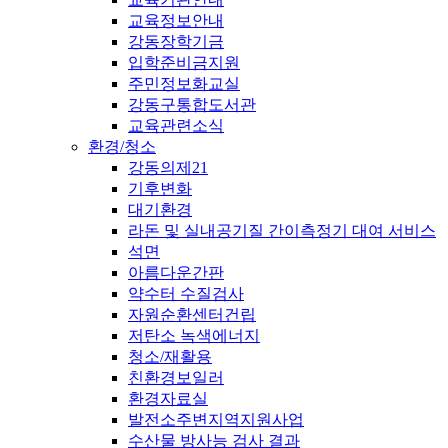
교육정보안내
강동장학기금
입학준비금지원
주민정보화교실
강동구통합도서관
교육관련소식
환경/청소
강동의제21
기후변화
대기환경
라돈 및 실내공기질 간이측정기 대여 서비스
석면
아름다운간판
약수터 수질검사
자원순환센터건립
저탄소 녹색에너지
청소/재활용
친환경보일러
환경자료실
발전소주변지역지원사업
수산물 방사능 검사 결과