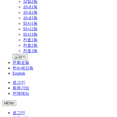
상일2동
성내1동
성내2동
성내3동
암사1동
암사2동
암사3동
천호1동
천호2동
천호3동
문화포털
한눈에강동
English
로그인
회원가입
전체메뉴
MENU
로그인