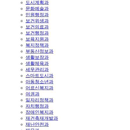
도시계획과
문화예술과
민원행정과
보건위생과
보건의료과
보건행정과
보육지원과
복지정책과
부동산정보과
생활보장과
생활체육과
세무관리과
스마트도시과
아동청소년과
어르신복지과
여권과
일자리정책과
자치행정과
장애인복지과
재건축재개발과
재난안전과