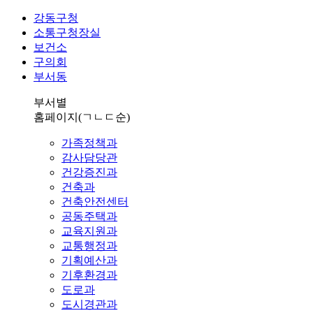
강동구청
소통구청장실
보건소
구의회
부서동
부서별
홈페이지
(ㄱㄴㄷ순)
가족정책과
감사담당관
건강증진과
건축과
건축안전센터
공동주택과
교육지원과
교통행정과
기획예산과
기후환경과
도로과
도시경관과