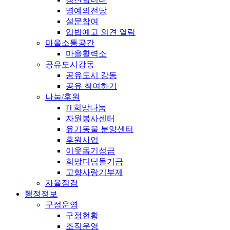
명예의전당
설문참여
입법예고 의견 열람
마을소통공간
마을활력소
공유도시강동
공유도시 강동
공유 참여하기
나눔/후원
IT희망나눔
자원봉사센터
유기동물 분양센터
후원사업
이웃돕기성금
희망디딤돌기금
고향사랑기부제
자율점검
행정정보
구정운영
구정현황
조직운영