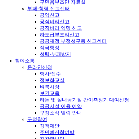
구민옴부즈만 자료실
부패·청렴 신고센터
공익신고
공직비리신고
공직비리 익명 신고
하도급부조리신고
공공재정 부정청구등 신고센터
적극행정
청렴·부패방지
참여소통
온라인신청
행사/접수
정보화교실
벼룩시장
보건교육
라돈 및 실내공기질 간이측정기 대여신청
공공시설 이용 예약
구정소식 알림 안내
구정참여
정책제안
주민예산참여방
칭찬합니다