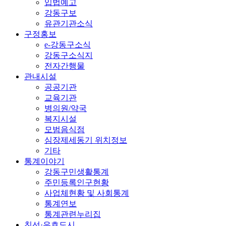
입법예고
강동구보
유관기관소식
구정홍보
e-강동구소식
강동구소식지
전자간행물
관내시설
공공기관
교육기관
병의원/약국
복지시설
모범음식점
심장제세동기 위치정보
기타
통계이야기
강동구민생활통계
주민등록인구현황
사업체현황 및 사회통계
통계연보
통계관련누리집
친선·우호도시