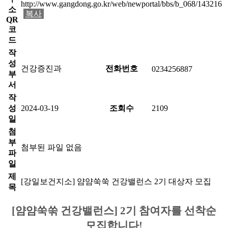
http://www.gangdong.go.kr/web/newportal/bbs/b_068/143216
소
복사
QR
코
드
작
성
건강증진과
전화번호
0234256887
부
서
작
성
2024-03-19
조회수
2109
일
첨
부
첨부된 파일 없음
파
일
제
[강일보건지소] 얌얌쑥쑥 건강밸런스 2기 대상자 모집
목
[얌얌쑥쑦 건강밸런스] 2기 참여자를 선착순
모집합니다!