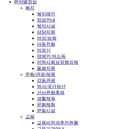
분야별정보
복지
복지메인
정보안내
복지시설
상담지원
여성/보육
아동친화
어르신
장애인/저소득
지역사회보장협의체
돌봄지원
문화/관광/체육
강동관광
역사/국가유산
선사문화축제
생활체육
문화체험
문화시설
교육
교육비전과추진현황
교육기관안내