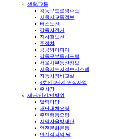
생활/교통
강동구도로명주소
서울시교통정보
버스노선
강동자전거
지하철노선
주정차
공공와이파이
강동구부동산포털
서울시부동산정보
서울시토지정보시스템
자동차정비교실
9호선 4단계 연장사업
주차장
재난/안전/민방위
알림마당
재난대처요령
주민행동요령
지역자율방재단
안전문화운동
안전점검의 날