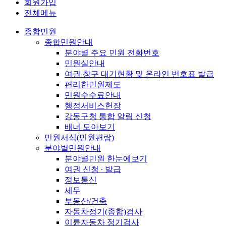
회원가입
전체메뉴
종합민원
종합민원안내
분야별 주요 민원 전화번호
민원실안내
여권 창구 대기현황 및 온라인 번호표 발급
편리한민원제도
민원수수료안내
행정서비스헌장
강동구청 통합 알림 신청
배너 모아보기
민원서식(민원편람)
분야별민원안내
분야별민원 한눈에보기
여권 신청 ∙ 발급
정보통신
세무
부동산/건축
자동차정기(종합)검사
이륜자동차 정기검사