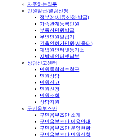
자주하는질문
민원발급/열람신청
정부24(서류신청·발급)
가족관계등록민원
부동산민원발급
무인민원발급기
건축인허가민원(세움터)
대법원인터넷등기소
지방세인터넷납부
상담신고센터
민원통합접수창구
민원상담
민원신고
민원신청
민원조회
상담지원
구민옴부즈만
구민옴부즈만 소개
구민옴부즈만 이용안내
구민옴부즈만 운영현황
구민옴부즈만 민원신청