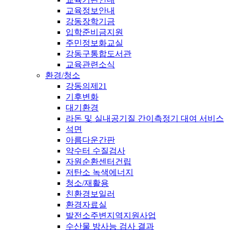
교육정보안내
강동장학기금
입학준비금지원
주민정보화교실
강동구통합도서관
교육관련소식
환경/청소
강동의제21
기후변화
대기환경
라돈 및 실내공기질 간이측정기 대여 서비스
석면
아름다운간판
약수터 수질검사
자원순환센터건립
저탄소 녹색에너지
청소/재활용
친환경보일러
환경자료실
발전소주변지역지원사업
수산물 방사능 검사 결과