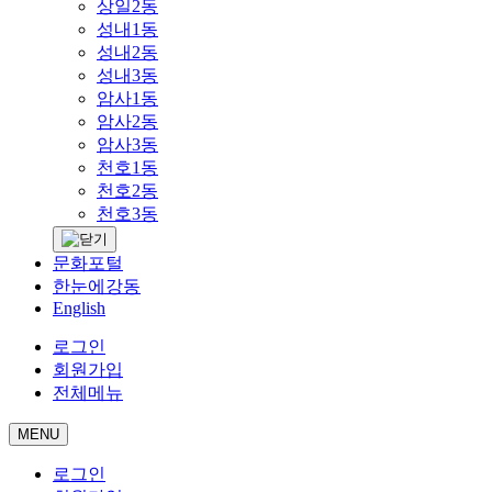
상일2동
성내1동
성내2동
성내3동
암사1동
암사2동
암사3동
천호1동
천호2동
천호3동
문화포털
한눈에강동
English
로그인
회원가입
전체메뉴
MENU
로그인