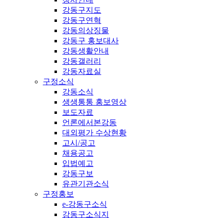
강동구지도
강동구연혁
강동의상징물
강동구 홍보대사
강동생활안내
강동갤러리
강동자료실
구정소식
강동소식
생생통통 홍보영상
보도자료
언론에서본강동
대외평가 수상현황
고시/공고
채용공고
입법예고
강동구보
유관기관소식
구정홍보
e-강동구소식
강동구소식지