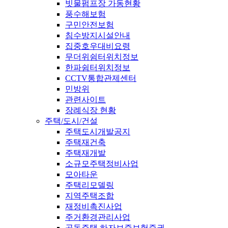
빗물펌프장 가동현황
풍수해보험
구민안전보험
침수방지시설안내
집중호우대비요령
무더위쉼터위치정보
한파쉼터위치정보
CCTV통합관제센터
민방위
관련사이트
장례식장 현황
주택/도시/건설
주택도시개발공지
주택재건축
주택재개발
소규모주택정비사업
모아타운
주택리모델링
지역주택조합
재정비촉진사업
주거환경관리사업
공동주택 하자보증보험증권