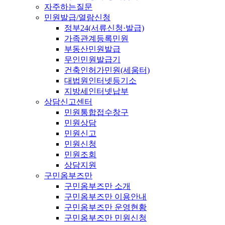
자주하는질문
민원발급/열람신청
정부24(서류신청·발급)
가족관계등록민원
부동산민원발급
무인민원발급기
건축인허가민원(세움터)
대법원인터넷등기소
지방세인터넷납부
상담신고센터
민원통합접수창구
민원상담
민원신고
민원신청
민원조회
상담지원
구민옴부즈만
구민옴부즈만 소개
구민옴부즈만 이용안내
구민옴부즈만 운영현황
구민옴부즈만 민원신청