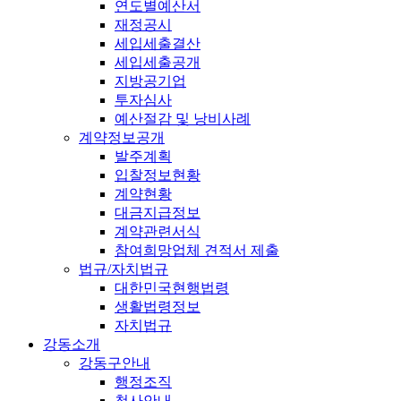
연도별예산서
재정공시
세입세출결산
세입세출공개
지방공기업
투자심사
예산절감 및 낭비사례
계약정보공개
발주계획
입찰정보현황
계약현황
대금지급정보
계약관련서식
참여희망업체 견적서 제출
법규/자치법규
대한민국현행법령
생활법령정보
자치법규
강동소개
강동구안내
행정조직
청사안내