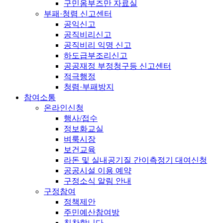
구민옴부즈만 자료실
부패·청렴 신고센터
공익신고
공직비리신고
공직비리 익명 신고
하도급부조리신고
공공재정 부정청구등 신고센터
적극행정
청렴·부패방지
참여소통
온라인신청
행사/접수
정보화교실
벼룩시장
보건교육
라돈 및 실내공기질 간이측정기 대여신청
공공시설 이용 예약
구정소식 알림 안내
구정참여
정책제안
주민예산참여방
칭찬합니다