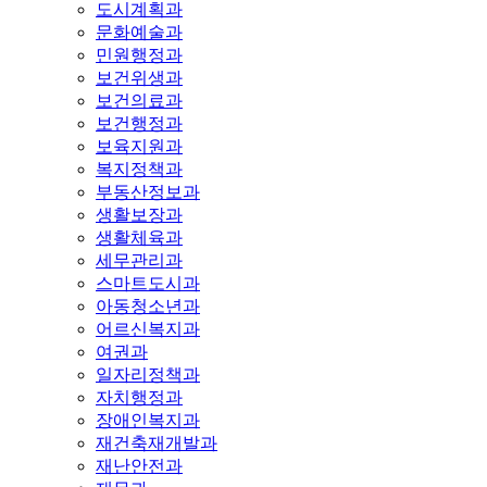
도시계획과
문화예술과
민원행정과
보건위생과
보건의료과
보건행정과
보육지원과
복지정책과
부동산정보과
생활보장과
생활체육과
세무관리과
스마트도시과
아동청소년과
어르신복지과
여권과
일자리정책과
자치행정과
장애인복지과
재건축재개발과
재난안전과