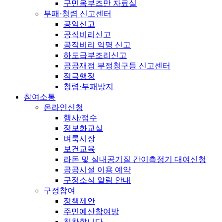
구민옴부즈만 자료실
부패·청렴 신고센터
공익신고
공직비리신고
공직비리 익명 신고
하도급부조리신고
공공재정 부정청구등 신고센터
적극행정
청렴·부패방지
참여소통
온라인신청
행사/접수
정보화교실
벼룩시장
보건교육
라돈 및 실내공기질 간이측정기 대여신청
공공시설 이용 예약
구정소식 알림 안내
구정참여
정책제안
주민예산참여방
칭찬합니다