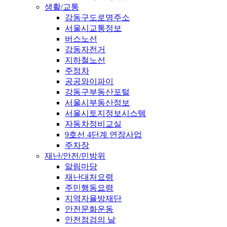
생활/교통
강동구도로명주소
서울시교통정보
버스노선
강동자전거
지하철노선
주정차
공공와이파이
강동구부동산포털
서울시부동산정보
서울시토지정보시스템
자동차정비교실
9호선 4단계 연장사업
주차장
재난/안전/민방위
알림마당
재난대처요령
주민행동요령
지역자율방재단
안전문화운동
안전점검의 날