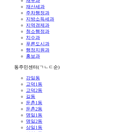
재무과
재산세과
주차행정과
지방소득세과
지역경제과
청소행정과
치수과
푸른도시과
행정지원과
홍보과
동주민센터
(ㄱㄴㄷ순)
강일동
고덕1동
고덕2동
길동
둔촌1동
둔촌2동
명일1동
명일2동
상일1동