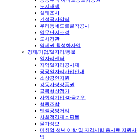
도시재생
실태조사
건설공사알림
우리동네도로굴착공사
업무단지조성
도시경관
역세권 활성화사업
경제/기업/일자리/동물
일자리센터
지역일자리공시제
공공일자리사업안내
소상공인지원
강동사랑상품권
골목형상점가
사회적기업·마을기업
협동조합
엔젤공방거리
사회적경제쇼핑몰
물가정보
미취업 청년 어학 및 자격시험 응시료 지원사
업