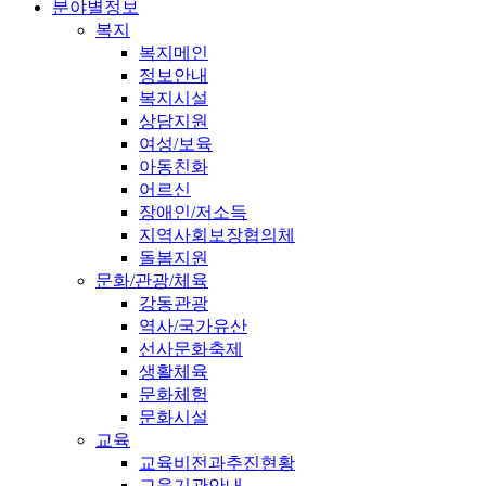
분야별정보
복지
복지메인
정보안내
복지시설
상담지원
여성/보육
아동친화
어르신
장애인/저소득
지역사회보장협의체
돌봄지원
문화/관광/체육
강동관광
역사/국가유산
선사문화축제
생활체육
문화체험
문화시설
교육
교육비전과추진현황
교육기관안내