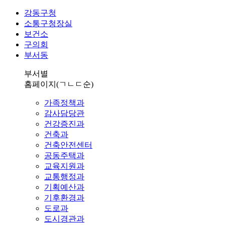
강동구청
소통구청장실
보건소
구의회
부서동
부서별
홈페이지
(ㄱㄴㄷ순)
가족정책과
감사담당관
건강증진과
건축과
건축안전센터
공동주택과
교육지원과
교통행정과
기획예산과
기후환경과
도로과
도시경관과