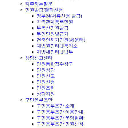
자주하는질문
민원발급/열람신청
정부24(서류신청·발급)
가족관계등록민원
부동산민원발급
무인민원발급기
건축인허가민원(세움터)
대법원인터넷등기소
지방세인터넷납부
상담신고센터
민원통합접수창구
민원상담
민원신고
민원신청
민원조회
상담지원
구민옴부즈만
구민옴부즈만 소개
구민옴부즈만 이용안내
구민옴부즈만 운영현황
구민옴부즈만 민원신청