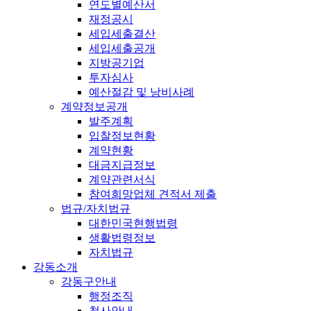
연도별예산서
재정공시
세입세출결산
세입세출공개
지방공기업
투자심사
예산절감 및 낭비사례
계약정보공개
발주계획
입찰정보현황
계약현황
대금지급정보
계약관련서식
참여희망업체 견적서 제출
법규/자치법규
대한민국현행법령
생활법령정보
자치법규
강동소개
강동구안내
행정조직
청사안내