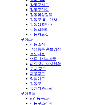
강동구지도
강동구연혁
강동의상징물
강동구 홍보대사
강동생활안내
강동갤러리
강동자료실
구정소식
강동소식
생생통통 홍보영상
보도자료
언론에서본강동
대외평가 수상현황
고시/공고
채용공고
입법예고
강동구보
유관기관소식
구정홍보
e-강동구소식
강동구소식지