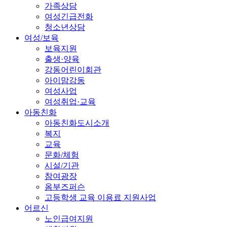
가족상담
여성긴급전화
청소년상담
여성/보육
보육지원
출생·양육
강동어린이회관
아이맘강동
여성사업
여성취업·교육
아동친화
아동친화도시소개
복지
교육
문화/체험
시설/기관
참여광장
옴부즈퍼슨
고등학생 교육 이용료 지원사업
어르신
노인급여지원