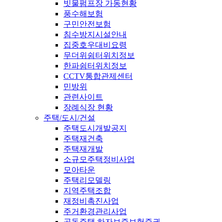
빗물펌프장 가동현황
풍수해보험
구민안전보험
침수방지시설안내
집중호우대비요령
무더위쉼터위치정보
한파쉼터위치정보
CCTV통합관제센터
민방위
관련사이트
장례식장 현황
주택/도시/건설
주택도시개발공지
주택재건축
주택재개발
소규모주택정비사업
모아타운
주택리모델링
지역주택조합
재정비촉진사업
주거환경관리사업
공동주택 하자보증보험증권