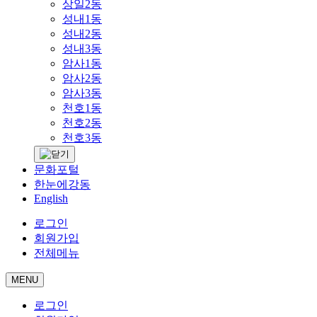
상일2동
성내1동
성내2동
성내3동
암사1동
암사2동
암사3동
천호1동
천호2동
천호3동
문화포털
한눈에강동
English
로그인
회원가입
전체메뉴
MENU
로그인