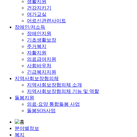
생활지원
건강지키기
여가교실
어르신관련사이트
장애인/저소득
장애인지원
기초생활보장
주거복지
자활지원
의료급여지원
사회바우처
긴급복지지원
지역사회보장협의체
지역사회보장협의체 소개
지역사회보장협의체 기능 및 역할
돌봄지원
의료·요양 통합돌봄 사업
돌봄SOS사업
분야별정보
복지