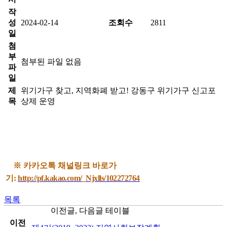
작
성
2024-02-14
조회수
2811
일
첨
부
첨부된 파일 없음
파
일
제
위기가구 찾고, 지역화폐 받고! 강동구 위기가구 신고포
목
상제 운영
※ 카카오톡 채널링크 바로가
기:
http://pf.kakao.com/_Njxlls/102272764
목록
이전글, 다음글 테이블
이전