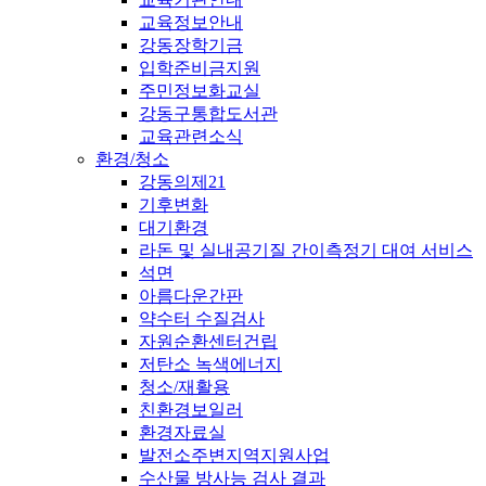
교육정보안내
강동장학기금
입학준비금지원
주민정보화교실
강동구통합도서관
교육관련소식
환경/청소
강동의제21
기후변화
대기환경
라돈 및 실내공기질 간이측정기 대여 서비스
석면
아름다운간판
약수터 수질검사
자원순환센터건립
저탄소 녹색에너지
청소/재활용
친환경보일러
환경자료실
발전소주변지역지원사업
수산물 방사능 검사 결과