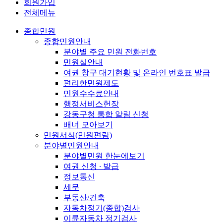
회원가입
전체메뉴
종합민원
종합민원안내
분야별 주요 민원 전화번호
민원실안내
여권 창구 대기현황 및 온라인 번호표 발급
편리한민원제도
민원수수료안내
행정서비스헌장
강동구청 통합 알림 신청
배너 모아보기
민원서식(민원편람)
분야별민원안내
분야별민원 한눈에보기
여권 신청 ∙ 발급
정보통신
세무
부동산/건축
자동차정기(종합)검사
이륜자동차 정기검사